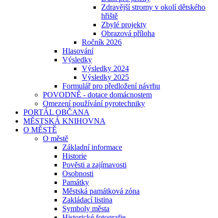
Zdravější stromy v okolí dětského
hřiště
Zbylé projekty
Obrazová příloha
Ročník 2026
Hlasování
Výsledky
Výsledky 2024
Výsledky 2025
Formulář pro předložení návrhu
POVODNĚ - dotace domácnostem
Omezení používání pyrotechniky
PORTÁL OBČANA
MĚSTSKÁ KNIHOVNA
O MĚSTĚ
O městě
Základní informace
Historie
Pověsti a zajímavosti
Osobnosti
Památky
Městská památková zóna
Zakládací listina
Symboly města
Historické fotografie