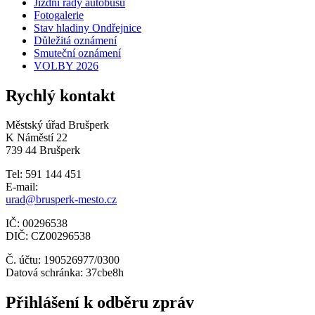
Jízdní řády autobusů
Fotogalerie
Stav hladiny Ondřejnice
Důležitá oznámení
Smuteční oznámení
VOLBY 2026
Rychlý kontakt
Městský úřad Brušperk
K Náměstí 22
739 44 Brušperk
Tel: 591 144 451
E-mail:
urad@brusperk-mesto.cz
IČ: 00296538
DIČ: CZ00296538
Č. účtu: 190526977/0300
Datová schránka: 37cbe8h
Přihlášení k odběru zpráv