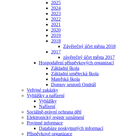
2025
2024
2023
2022
2021
2020
2019
2018
Závěrečný účet města 2018
2017
závěrečný účet města 2017
Hospodaření příspěvkových organizací
Základní škola
Základní umělecká škola
Mateřská škola
Domov seniorů Ondráš
Veřejné zakázky
Vyhlášky a nařízení
Vyhlášky
Nařízení
Sociálně-právní ochrana dětí
Elektronický registr oznámení
Povinné informace
Databáze poskytnutých informací
Příspěvkové organizace