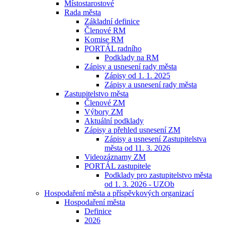
Místostarostové
Rada města
Základní definice
Členové RM
Komise RM
PORTÁL radního
Podklady na RM
Zápisy a usnesení rady města
Zápisy od 1. 1. 2025
Zápisy a usnesení rady města
Zastupitelstvo města
Členové ZM
Výbory ZM
Aktuální podklady
Zápisy a přehled usnesení ZM
Zápisy a usnesení Zastupitelstva
města od 11. 3. 2026
Videozáznamy ZM
PORTÁL zastupitele
Podklady pro zastupitelstvo města
od 1. 3. 2026 - UZOb
Hospodaření města a příspěvkových organizací
Hospodaření města
Definice
2026