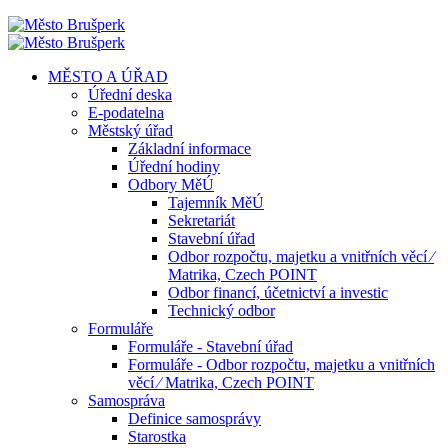
MĚSTO A ÚŘAD
Úřední deska
E-podatelna
Městský úřad
Základní informace
Úřední hodiny
Odbory MěÚ
Tajemník MěÚ
Sekretariát
Stavební úřad
Odbor rozpočtu, majetku a vnitřních věcí ⁄
Matrika, Czech POINT
Odbor financí, účetnictví a investic
Technický odbor
Formuláře
Formuláře - Stavební úřad
Formuláře - Odbor rozpočtu, majetku a vnitřních
věcí ⁄ Matrika, Czech POINT
Samospráva
Definice samosprávy
Starostka