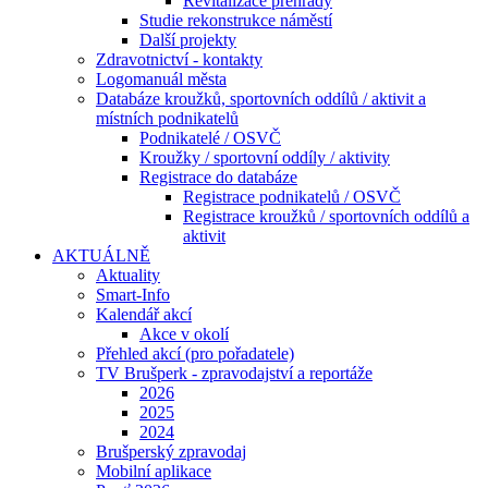
Revitalizace přehrady
Studie rekonstrukce náměstí
Další projekty
Zdravotnictví - kontakty
Logomanuál města
Databáze kroužků, sportovních oddílů / aktivit a
místních podnikatelů
Podnikatelé / OSVČ
Kroužky / sportovní oddíly / aktivity
Registrace do databáze
Registrace podnikatelů / OSVČ
Registrace kroužků / sportovních oddílů a
aktivit
AKTUÁLNĚ
Aktuality
Smart-Info
Kalendář akcí
Akce v okolí
Přehled akcí (pro pořadatele)
TV Brušperk - zpravodajství a reportáže
2026
2025
2024
Brušperský zpravodaj
Mobilní aplikace