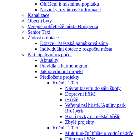
Ohlášení k místnímu poplatku
Novinky a zajímavé informace
Kanalizace
Obecní byty
Veřejné pohřebiště města Brušperka
Senior Taxi
Žádost o dotace
Dotace - Městská památková zóna
Individuální dotace z rozpočtu města
Participativní rozpočet
Aktuality
Pravidla a harmonogram
Jak navrhnout projekt
Předložené projekty
Ročník 2025
Návrat klavíru do sálu školy
Dopravní hřiště
iHřiště
Veřejné psí hřiště ⁄ Agility park
Brušperk
Hrací prvky na dětské hřiště
Zbylé projekty
Ročník 2025
Multifunkční hřiště u vodní nádrže
Dům pro jiřičky