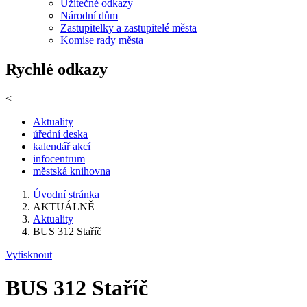
Užitečné odkazy
Národní dům
Zastupitelky a zastupitelé města
Komise rady města
Rychlé odkazy
<
Aktuality
úřední deska
kalendář akcí
infocentrum
městská knihovna
Úvodní stránka
AKTUÁLNĚ
Aktuality
BUS 312 Staříč
Vytisknout
BUS 312 Staříč