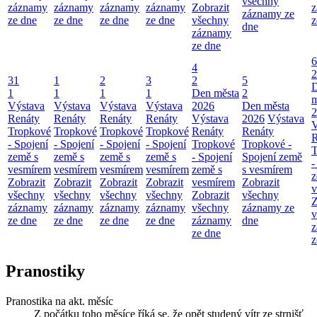
všechny
záznamy
záznamy
záznamy
záznamy
Zobrazit
z
záznamy ze
ze dne
ze dne
ze dne
ze dne
všechny
z
dne
záznamy
ze dne
6
4
2
31
1
2
3
2
5
1
1
1
1
Den města
2
m
Výstava
Výstava
Výstava
Výstava
2026
Den města
2
Renáty
Renáty
Renáty
Renáty
Výstava
2026
Výstava
V
Tropkové
Tropkové
Tropkové
Tropkové
Renáty
Renáty
R
- Spojení
- Spojení
- Spojení
- Spojení
Tropkové
Tropkové -
T
země s
země s
země s
země s
- Spojení
Spojení země
-
vesmírem
vesmírem
vesmírem
vesmírem
země s
s vesmírem
z
Zobrazit
Zobrazit
Zobrazit
Zobrazit
vesmírem
Zobrazit
v
všechny
všechny
všechny
všechny
Zobrazit
všechny
Z
záznamy
záznamy
záznamy
záznamy
všechny
záznamy ze
v
ze dne
ze dne
ze dne
ze dne
záznamy
dne
z
ze dne
z
Pranostiky
Pranostika na akt. měsíc
Z počátku toho měsíce říká se, že opět studený vítr ze strnišť