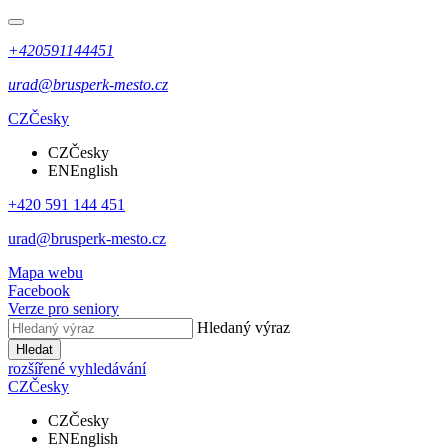
+420591144451
urad@brusperk-mesto.cz
CZ
Česky
CZ
Česky
EN
English
+420 591 144 451
urad@brusperk-mesto.cz
Mapa webu
Facebook
Verze pro seniory
Hledaný výraz
Hledat
rozšířené vyhledávání
CZ
Česky
CZ
Česky
EN
English