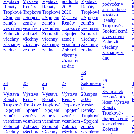
Výstava
Výstava
Výstava
podloubí
Výstava
V
podvečer v
Renáty
Renáty
Renáty
20. 8.
Renáty
R
atriu radnice
Tropkové
Tropkové
Tropkové
2026
Tropkové
T
Výstava
- Spojení
- Spojení
- Spojení
Výstava
- Spojení
-
Renáty
země s
země s
země s
Renáty
země s
z
Tropkové -
vesmírem
vesmírem
vesmírem
Tropkové
vesmírem
v
Spojení země
Zobrazit
Zobrazit
Zobrazit
- Spojení
Zobrazit
Z
s vesmírem
všechny
všechny
všechny
země s
všechny
v
Zobrazit
záznamy
záznamy
záznamy
vesmírem
záznamy
z
všechny
ze dne
ze dne
ze dne
Zobrazit
ze dne
z
záznamy ze
všechny
dne
záznamy
ze dne
28
2
29
24
25
26
27
Zakončení
3
2
1
1
1
1
léta
1
Swap aneb
Výstava
Výstava
Výstava
Výstava
28.srpna
V
rozloučení s
Renáty
Renáty
Renáty
Renáty
2026
R
létem
Výstava
Tropkové
Tropkové
Tropkové
Tropkové
Výstava
T
Renáty
- Spojení
- Spojení
- Spojení
- Spojení
Renáty
-
Tropkové -
země s
země s
země s
země s
Tropkové
z
Spojení země
vesmírem
vesmírem
vesmírem
vesmírem
- Spojení
v
s vesmírem
Zobrazit
Zobrazit
Zobrazit
Zobrazit
země s
Z
Zobrazit
všechny
všechny
všechny
všechny
vesmírem
v