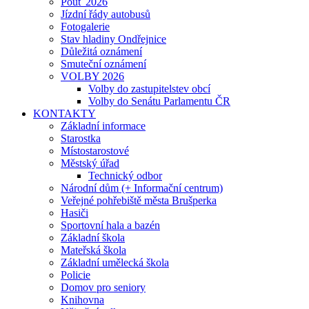
Pouť 2026
Jízdní řády autobusů
Fotogalerie
Stav hladiny Ondřejnice
Důležitá oznámení
Smuteční oznámení
VOLBY 2026
Volby do zastupitelstev obcí
Volby do Senátu Parlamentu ČR
KONTAKTY
Základní informace
Starostka
Místostarostové
Městský úřad
Technický odbor
Národní dům (+ Informační centrum)
Veřejné pohřebiště města Brušperka
Hasiči
Sportovní hala a bazén
Základní škola
Mateřská škola
Základní umělecká škola
Policie
Domov pro seniory
Knihovna