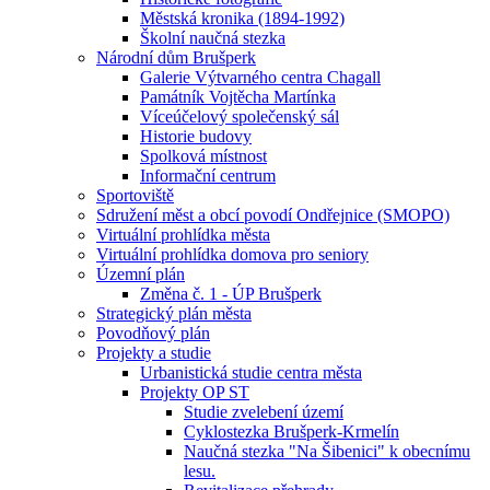
Městská kronika (1894-1992)
Školní naučná stezka
Národní dům Brušperk
Galerie Výtvarného centra Chagall
Památník Vojtěcha Martínka
Víceúčelový společenský sál
Historie budovy
Spolková místnost
Informační centrum
Sportoviště
Sdružení měst a obcí povodí Ondřejnice (SMOPO)
Virtuální prohlídka města
Virtuální prohlídka domova pro seniory
Územní plán
Změna č. 1 - ÚP Brušperk
Strategický plán města
Povodňový plán
Projekty a studie
Urbanistická studie centra města
Projekty OP ST
Studie zvelebení území
Cyklostezka Brušperk-Krmelín
Naučná stezka "Na Šibenici" k obecnímu
lesu.