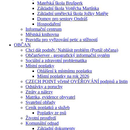
Mateřská škola Brušperk
Základní škola Vojtěcha Martínka
Základní umělecká škola Jožky Matěje
Domov pro seniory Ondráš
Hospodaření
Informační centrum
Městská knihovna
Pravidla pro vyřizování petic a stížností
OBČAN
Chci dát podnět ⁄ Nahlásit problém (Portál občana)
ObčanServer - geografický informační systém
Sociální a zdravotní problematika
Místní poplatky
Ohlášení k místnímu poplatku
Místní poplatky na rok 2026
CZECH POINT včetně OVĚŘOVÁNÍ podpisů a listin
Odstávky a poruchy
Ztráty a nálezy
Matrika, evidence obyvatel
Svatební obřady
Ceník poplatků a služeb
Poplatky ze psů
Životní prostředí
Komunální odpad
Základní dokumenty