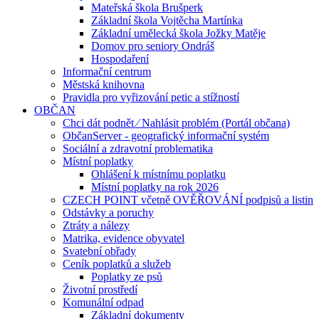
Mateřská škola Brušperk
Základní škola Vojtěcha Martínka
Základní umělecká škola Jožky Matěje
Domov pro seniory Ondráš
Hospodaření
Informační centrum
Městská knihovna
Pravidla pro vyřizování petic a stížností
OBČAN
Chci dát podnět ⁄ Nahlásit problém (Portál občana)
ObčanServer - geografický informační systém
Sociální a zdravotní problematika
Místní poplatky
Ohlášení k místnímu poplatku
Místní poplatky na rok 2026
CZECH POINT včetně OVĚŘOVÁNÍ podpisů a listin
Odstávky a poruchy
Ztráty a nálezy
Matrika, evidence obyvatel
Svatební obřady
Ceník poplatků a služeb
Poplatky ze psů
Životní prostředí
Komunální odpad
Základní dokumenty