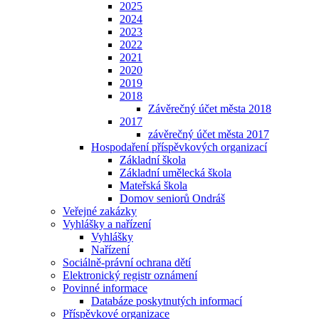
2025
2024
2023
2022
2021
2020
2019
2018
Závěrečný účet města 2018
2017
závěrečný účet města 2017
Hospodaření příspěvkových organizací
Základní škola
Základní umělecká škola
Mateřská škola
Domov seniorů Ondráš
Veřejné zakázky
Vyhlášky a nařízení
Vyhlášky
Nařízení
Sociálně-právní ochrana dětí
Elektronický registr oznámení
Povinné informace
Databáze poskytnutých informací
Příspěvkové organizace