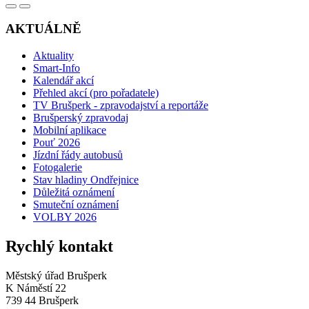
AKTUÁLNĚ
Aktuality
Smart-Info
Kalendář akcí
Přehled akcí (pro pořadatele)
TV Brušperk - zpravodajství a reportáže
Brušperský zpravodaj
Mobilní aplikace
Pouť 2026
Jízdní řády autobusů
Fotogalerie
Stav hladiny Ondřejnice
Důležitá oznámení
Smuteční oznámení
VOLBY 2026
Rychlý kontakt
Městský úřad Brušperk
K Náměstí 22
739 44 Brušperk