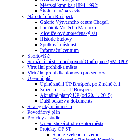
Městská kronika (1894-1992)
Školní naučná stezka
Národní dům Brušperk
Galerie Výtvarného centra Chagall
Památník Vojtěcha Martínka
Víceúčelový společenský sál
Historie budovy
Spolková místnost
Informační centrum
Sportoviště
Sdružení měst a obcí povodí Ondřejnice (SMOPO)
Virtuální prohlídka města
Virtuální prohlídka domova pro seniory
Územní plán
Úplné znění ÚP Brušperk po Změně č. 1
Změna č. 1 - ÚP Brušperk
Aktuálně platný ÚP (od 20. 1. 2015)
Další odkazy a dokumenty
Strategický plán města
Povodňový plán
Projekty a studie
Urbanistická studie centra města
Projekty OP ST
Studie zvelebení území