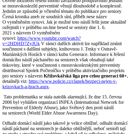
Osvětě možného řešení tohoto závažného protiprávního jednání
se moravskoslezští preventisté věnují dlouhodobě a komplexně.
Jedním ze způsobů je včlenění tématu do publikace pro seniory
Černá kronika aneb ze soudních síní, příběh nese název
O vyměněném synovi. Jak je možné toto násilí řešit jsme aktuálně
ozřejmili i v průběhu on-line besed se seniory dne 1. 6.
2021 s názvem O vyměněném
synovi:
https://www.youtube.com/watch?
v=2HDHD7ZyJUk
V rámci dalších aktivit lze například zmínit
součinnost s dalšími subjekty, knihovnou J. Trnky v Ostravě-
Mariánských Horách v rámci kubu Generace. Informace k řešení
domácího násilí páchaného na seniorech však obsahují také
tiskoviny, které v součinnosti s moravskoslezskými preventisty
distribuoval Spolek Počteníčko v průběhu aktivizačního projektu
pro seniory s názvem
Křížovkářská liga pro celou generaci 60+
,
detailněji viz:
https://www.policie.cz/clanek/bezpeci-nejen-v-
krizovkach-a-hrach.aspx
.
Tato problematika se stala natolik alarmující, že dne 15. června
2006 byl vyhlášen organizací INPEA (International Network for
Prevention of Elderly Abuse), jako Světový den proti násilí
na seniorech (World Elder Abuse Awareness Day).
Odhalit domácí násilí jako takové je velice obtížné, odhalit domácí
násilí páchané na seniorech je daleko obtížnější, neboť senioři tají
ze studu a strachu své problémy, a když už je odhaleno, málokdy