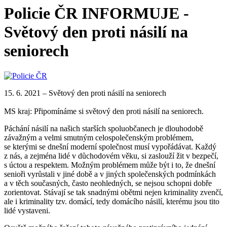
Policie ČR INFORMUJE -
Světový den proti násilí na
seniorech
15. 6. 2021 – Světový den proti násilí na seniorech
MS kraj: Připomínáme si světový den proti násilí na seniorech.
Páchání násilí na našich starších spoluobčanech je dlouhodobě
závažným a velmi smutným celospolečenským problémem,
se kterými se dnešní moderní společnost musí vypořádávat. Každý
z nás, a zejména lidé v důchodovém věku, si zaslouží žit v bezpečí,
s úctou a respektem. Možným problémem může být i to, že dnešní
senioři vyrůstali v jiné době a v jiných společenských podmínkách
a v těch současných, často neohledných, se nejsou schopni dobře
zorientovat. Stávají se tak snadnými obětmi nejen kriminality zvenčí,
ale i kriminality tzv. domácí, tedy domácího násilí, kterému jsou tito
lidé vystaveni.