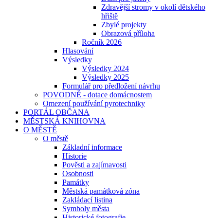
Zdravější stromy v okolí dětského
hřiště
Zbylé projekty
Obrazová příloha
Ročník 2026
Hlasování
Výsledky
Výsledky 2024
Výsledky 2025
Formulář pro předložení návrhu
POVODNĚ - dotace domácnostem
Omezení používání pyrotechniky
PORTÁL OBČANA
MĚSTSKÁ KNIHOVNA
O MĚSTĚ
O městě
Základní informace
Historie
Pověsti a zajímavosti
Osobnosti
Památky
Městská památková zóna
Zakládací listina
Symboly města
Historické fotografie