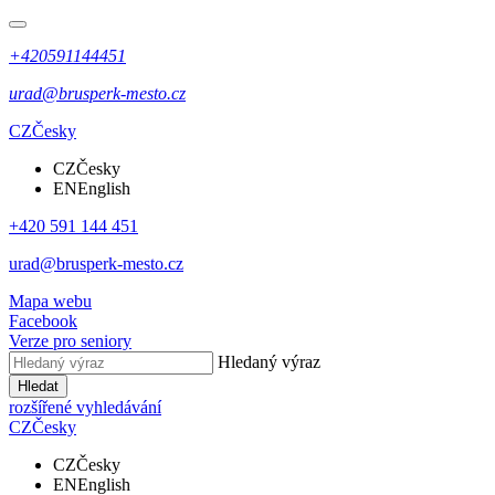
+420591144451
urad@brusperk-mesto.cz
CZ
Česky
CZ
Česky
EN
English
+420 591 144 451
urad@brusperk-mesto.cz
Mapa webu
Facebook
Verze pro seniory
Hledaný výraz
Hledat
rozšířené vyhledávání
CZ
Česky
CZ
Česky
EN
English