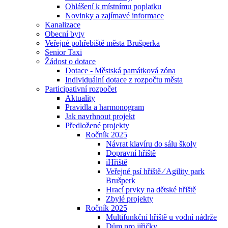
Ohlášení k místnímu poplatku
Novinky a zajímavé informace
Kanalizace
Obecní byty
Veřejné pohřebiště města Brušperka
Senior Taxi
Žádost o dotace
Dotace - Městská památková zóna
Individuální dotace z rozpočtu města
Participativní rozpočet
Aktuality
Pravidla a harmonogram
Jak navrhnout projekt
Předložené projekty
Ročník 2025
Návrat klavíru do sálu školy
Dopravní hřiště
iHřiště
Veřejné psí hřiště ⁄ Agility park
Brušperk
Hrací prvky na dětské hřiště
Zbylé projekty
Ročník 2025
Multifunkční hřiště u vodní nádrže
Dům pro jiřičky