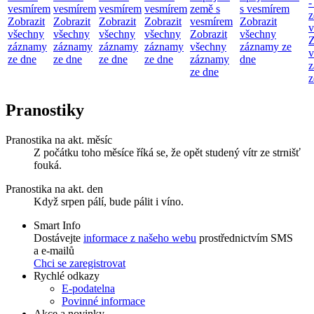
-
vesmírem
vesmírem
vesmírem
vesmírem
země s
s vesmírem
z
Zobrazit
Zobrazit
Zobrazit
Zobrazit
vesmírem
Zobrazit
v
všechny
všechny
všechny
všechny
Zobrazit
všechny
Z
záznamy
záznamy
záznamy
záznamy
všechny
záznamy ze
v
ze dne
ze dne
ze dne
ze dne
záznamy
dne
z
ze dne
z
Pranostiky
Pranostika na akt. měsíc
Z počátku toho měsíce říká se, že opět studený vítr ze strnišť
fouká.
Pranostika na akt. den
Když srpen pálí, bude pálit i víno.
Smart Info
Dostávejte
informace z našeho webu
prostřednictvím SMS
a e-mailů
Chci se zaregistrovat
Rychlé odkazy
E-podatelna
Povinné informace
Akce a novinky