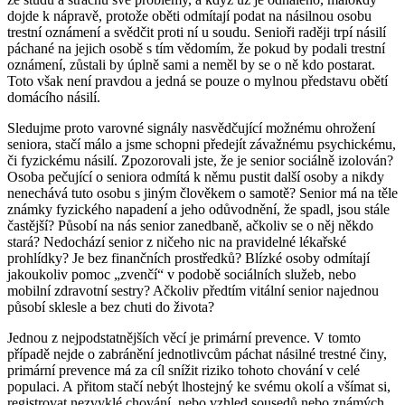
dojde k nápravě, protože oběti odmítají podat na násilnou osobu
trestní oznámení a svědčit proti ní u soudu. Senioři raději trpí násilí
páchané na jejich osobě s tím vědomím, že pokud by podali trestní
oznámení, zůstali by úplně sami a neměl by se o ně kdo postarat.
Toto však není pravdou a jedná se pouze o mylnou představu obětí
domácího násilí.
Sledujme proto varovné signály nasvědčující možnému ohrožení
seniora, stačí málo a jsme schopni předejít závažnému psychickému,
či fyzickému násilí. Zpozorovali jste, že je senior sociálně izolován?
Osoba pečující o seniora odmítá k němu pustit další osoby a nikdy
nenechává tuto osobu s jiným člověkem o samotě? Senior má na těle
známky fyzického napadení a jeho odůvodnění, že spadl, jsou stále
častější? Působí na nás senior zanedbaně, ačkoliv se o něj někdo
stará? Nedochází senior z ničeho nic na pravidelné lékařské
prohlídky? Je bez finančních prostředků? Blízké osoby odmítají
jakoukoliv pomoc „zvenčí“ v podobě sociálních služeb, nebo
mobilní zdravotní sestry? Ačkoliv předtím vitální senior najednou
působí sklesle a bez chuti do života?
Jednou z nejpodstatnějších věcí je primární prevence. V tomto
případě nejde o zabránění jednotlivcům páchat násilné trestné činy,
primární prevence má za cíl snížit riziko tohoto chování v celé
populaci. A přitom stačí nebýt lhostejný ke svému okolí a všímat si,
registrovat nezvyklé chování, nebo vzhled sousedů nebo známých,