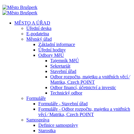
MĚSTO A ÚŘAD
Úřední deska
E-podatelna
Městský úřad
Základní informace
Úřední hodiny
Odbory MěÚ
Tajemník MěÚ
Sekretariát
Stavební úřad
Odbor rozpočtu, majetku a vnitřních věcí ⁄
Matrika, Czech POINT
Odbor financí, účetnictví a investic
Technický odbor
Formuláře
Formuláře - Stavební úřad
Formuláře - Odbor rozpočtu, majetku a vnitřních
věcí ⁄ Matrika, Czech POINT
Samospráva
Definice samosprávy
Starostka