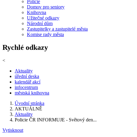
Policie
Domov pro seniory
Knihovna
Užitečné odkazy
Národní dům
Zastupitelky a zastupitelé města
Komise rady města
Rychlé odkazy
<
Aktuality
úřední deska
kalendář akcí
infocentrum
městská knihovna
Úvodní stránka
AKTUÁLNĚ
Aktuality
Policie ČR INFORMUJE - Světový den...
Vytisknout