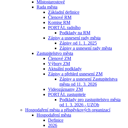
Místostarostové
Rada města
Základní definice
Členové RM
Komise RM
PORTÁL radního
Podklady na RM
Zápisy a usnesení rady města
Zápisy od 1. 1. 2025
Zápisy a usnesení rady města
Zastupitelstvo města
Členové ZM
Výbory ZM
Aktuální podklady
Zápisy a přehled usnesení ZM
Zápisy a usnesení Zastupitelstva
města od 11. 3. 2026
Videozáznamy ZM
PORTÁL zastupitele
Podklady pro zastupitelstvo města
od 1. 3. 2026 - UZOb
Hospodaření města a příspěvkových organizací
Hospodaření města
Definice
2026