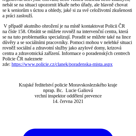
nebát se na situaci upozornit lékaře nebo úřady, ale hlavně chovat
se k seniorům s úctou a ohledy, jaké si za své celoživotní zkušenosti
a práci zaslouží.
V případě akutního ohrožení je na místě kontaktovat Policii ČR
na čísle 158. Obrátit se můžete rovněž na intervenční centra, která
se na tuto problematiku specializují. Poradit se můžete také na lince
důvěry a se sociálními pracovníky. Pomoci mohou v nelehké situaci
rovněž sociální a zdravotní služby jako azylové domy, krizová
centra a zdravotnická zařízení. Informace o poradenských centrech
Policie ČR naleznete
zde:
https://www.policie.cz/clanek/poradenska-mista.aspx
Krajské ředitelství policie Moravskoslezského kraje
nprap. Bc. Lucie Galiová
vrchní inspektor oddělení prevence
14. června 2021