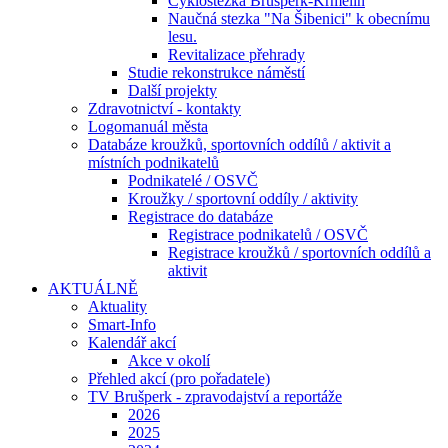
Cyklostezka Brušperk-Krmelín
Naučná stezka "Na Šibenici" k obecnímu
lesu.
Revitalizace přehrady
Studie rekonstrukce náměstí
Další projekty
Zdravotnictví - kontakty
Logomanuál města
Databáze kroužků, sportovních oddílů / aktivit a
místních podnikatelů
Podnikatelé / OSVČ
Kroužky / sportovní oddíly / aktivity
Registrace do databáze
Registrace podnikatelů / OSVČ
Registrace kroužků / sportovních oddílů a
aktivit
AKTUÁLNĚ
Aktuality
Smart-Info
Kalendář akcí
Akce v okolí
Přehled akcí (pro pořadatele)
TV Brušperk - zpravodajství a reportáže
2026
2025