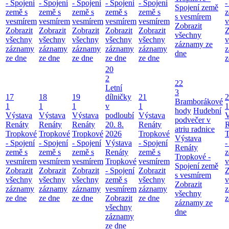
- Spojení
- Spojení
- Spojení
- Spojení
- Spojení
-
Spojení země
země s
země s
země s
země s
země s
z
s vesmírem
vesmírem
vesmírem
vesmírem
vesmírem
vesmírem
v
Zobrazit
Zobrazit
Zobrazit
Zobrazit
Zobrazit
Zobrazit
Z
všechny
všechny
všechny
všechny
všechny
všechny
v
záznamy ze
záznamy
záznamy
záznamy
záznamy
záznamy
z
dne
ze dne
ze dne
ze dne
ze dne
ze dne
z
20
2
22
Letní
3
17
18
19
dílničky
21
2
Bramborákové
1
1
1
v
1
1
hody
Hudební
Výstava
Výstava
Výstava
podloubí
Výstava
V
podvečer v
Renáty
Renáty
Renáty
20. 8.
Renáty
R
atriu radnice
Tropkové
Tropkové
Tropkové
2026
Tropkové
T
Výstava
- Spojení
- Spojení
- Spojení
Výstava
- Spojení
-
Renáty
země s
země s
země s
Renáty
země s
z
Tropkové -
vesmírem
vesmírem
vesmírem
Tropkové
vesmírem
v
Spojení země
Zobrazit
Zobrazit
Zobrazit
- Spojení
Zobrazit
Z
s vesmírem
všechny
všechny
všechny
země s
všechny
v
Zobrazit
záznamy
záznamy
záznamy
vesmírem
záznamy
z
všechny
ze dne
ze dne
ze dne
Zobrazit
ze dne
z
záznamy ze
všechny
dne
záznamy
ze dne