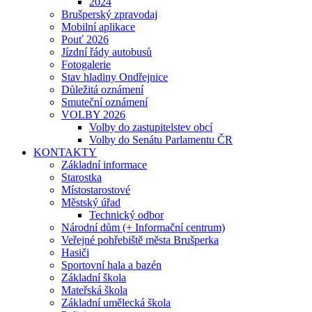
2024
Brušperský zpravodaj
Mobilní aplikace
Pouť 2026
Jízdní řády autobusů
Fotogalerie
Stav hladiny Ondřejnice
Důležitá oznámení
Smuteční oznámení
VOLBY 2026
Volby do zastupitelstev obcí
Volby do Senátu Parlamentu ČR
KONTAKTY
Základní informace
Starostka
Místostarostové
Městský úřad
Technický odbor
Národní dům (+ Informační centrum)
Veřejné pohřebiště města Brušperka
Hasiči
Sportovní hala a bazén
Základní škola
Mateřská škola
Základní umělecká škola