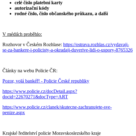
celé číslo platební karty
autorizační kódy
rodné číslo, číslo občanského průkazu, a další
V médiích proběhlo:
Rozhovor v Českém Rozhlase:
https://ostrava.rozhlas.cz/vydavaji-
se-za-bankere-i-policisty-a-okradaji-duverive-lidi-o-uspory-8765326
Články na webu Policie ČR:
Pozor, volá bankéř! - Policie České republiky
https://www.policie.cz/docDetail.aspx?
docid=22670271&docType=ART
https://www.policie.cz/clanek/skutecne-zachranujete-sve-
penize.aspx
Krajské ředitelství policie Moravskoslezského kraje