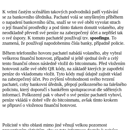
K velmi častým scénářům takových podvodníků patří vydávání
se za bankovního úředníka. Pachatel volá se smyšleným příběhem
o napadení bankovního účtu, snaží se ve své oběti vyvolat strach
o její finanční prostředky a pod tímto tlakem donutit volaného, aby
neodkladně převedl své peníze na zabezpečený účet a nepřišel tak
o své úspory. K tomuto pachatelé používají tzv.
spoofingu
. To
znamená, že používají napodobeninu čísla banky, případně policie.
Během telefonního hovoru pachatel nabádá volaného, aby vybral
veškerou finanční hotovost, případně si ještě sjednal úvěr a celý
tento finanční obnos následně vložil do bitcoinmatu. Před vložením
hotovosti zašle své oběti QR kódy, na základě kterých je zapotřebí
peníze do vkladomatu vložit. Tyto kódy mají údajně zajistit vklad
na zabezpečený účet. Pro zvýšení věrohodnosti svého tvrzení
pachatel, coby bankovní úředník, přepojí poškozeného na falešného
policistu, který doporučí s bankéřem spolupracovat dle sdělených
informací. Poškozený pak v obavě o své peníze pachateli vyhoví,
peníze vkládá v dobré víře do bitcoinmatu, avšak tímto krokem
se připraví o vloženou finanční hotovost.
Policisté v této oblasti mimo jiné věnují velkou pozornost