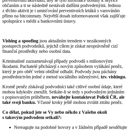
preventivním aktivitám, aby se tyto informace dostaly k nejvíce
občanům a ti se následně nestávali dalšími podvedenými. Jednou
z těchto aktivit je i umisťování preventivních letáků s varováním
přímo na bitcoinmaty. Největší dosah informovanosti však zajišťuje
spolupráce s médii a bankovními ústavy.
Vishing a spoofing
jsou aktuálním trendem v nezákonných
postupech podvodníků, jejichž cílem je získat neoprávněně cizí
finanční prostředky nebo osobní data.
Kriminalisté zaznamenávají případy podvodů s milionovými
škodami. Pachatelé přicházejí s novým způsobem vylákání peněz,
který je pro oběť velmi obtížné odhalit. Podvody jsou páchány
prostřednictvím jedné z metod sociálního inženýrství,
tzv. vishingu.
Kromě peněz získávají podvodníci také citlivé osobní údaje, které
mohou kdykoliv zneužít. Setkáte-li se tedy s podvodným jednáním
s popisovaným průběhem,
neváhejte kontaktovat Policii ČR, ale
také svojí banku.
Včasné kroky ještě mohou zvrátit ztrátu peněz.
Co dělat, pokud jste se Vy nebo někdo z Vašeho okolí
s takovým podvodem setkali?:
Nereagujte na podobné hovory a v žádném případě nesdělujte