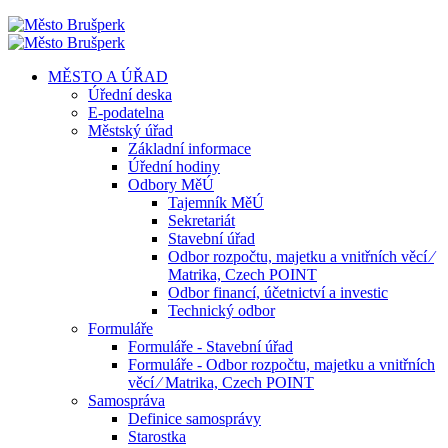
MĚSTO A ÚŘAD
Úřední deska
E-podatelna
Městský úřad
Základní informace
Úřední hodiny
Odbory MěÚ
Tajemník MěÚ
Sekretariát
Stavební úřad
Odbor rozpočtu, majetku a vnitřních věcí ⁄
Matrika, Czech POINT
Odbor financí, účetnictví a investic
Technický odbor
Formuláře
Formuláře - Stavební úřad
Formuláře - Odbor rozpočtu, majetku a vnitřních
věcí ⁄ Matrika, Czech POINT
Samospráva
Definice samosprávy
Starostka