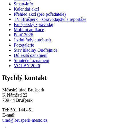
Smart-Info
Kalendář akcí
Přehled akcí (pro pořadatele)
TV Brušperk - zpravodajství a reportáže
Brušperský zpravodaj
Mobilní aplikace
Pouť 2026
Jízdní řády autobusů
Fotogalerie
Stav hladiny Ondřejnice
Důležitá oznámení
Smuteční oznámení
VOLBY 2026
Rychlý kontakt
Městský úřad Brušperk
K Náměstí 22
739 44 Brušperk
Tel: 591 144 451
E-mail:
urad@brusperk-mesto.cz