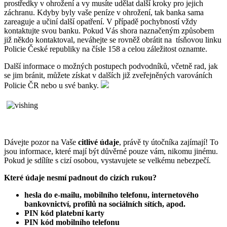
prostředky v ohrožení a vy musíte udělat další kroky pro jejich
záchranu. Kdyby byly vaše peníze v ohrožení, tak banka sama
zareaguje a učiní další opatření. V případě pochybností vždy
kontaktujte svou banku. Pokud Vás shora naznačeným způsobem
již někdo kontaktoval, neváhejte se rovněž obrátit na tísňovou linku
Policie České republiky na čísle 158 a celou záležitost oznamte.
Další informace o možných postupech podvodníků, včetně rad, jak
se jim bránit, můžete získat v dalších již zveřejněných varováních
Policie ČR nebo u své banky.
Dávejte pozor na Vaše
citlivé údaje
, právě ty útočníka zajímají! To
jsou informace, které mají být důvěrné pouze vám, nikomu jinému.
Pokud je sdílíte s cizí osobou, vystavujete se velkému nebezpečí.
Které údaje nesmí padnout do cizích rukou?
hesla do e-mailu, mobilního telefonu, internetového
bankovnictví, profilů na sociálních sítích, apod.
PIN kód platební karty
PIN kód mobilního telefonu