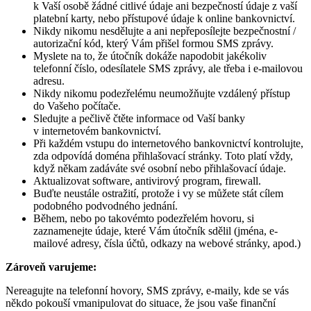
k Vaší osobě žádné citlivé údaje ani bezpečností údaje z vaší
platební karty, nebo přístupové údaje k online bankovnictví.
Nikdy nikomu nesdělujte a ani nepřeposílejte bezpečnostní /
autorizační kód, který Vám přišel formou SMS zprávy.
Myslete na to, že útočník dokáže napodobit jakékoliv
telefonní číslo, odesílatele SMS zprávy, ale třeba i e-mailovou
adresu.
Nikdy nikomu podezřelému neumožňujte vzdálený přístup
do Vašeho počítače.
Sledujte a pečlivě čtěte informace od Vaší banky
v internetovém bankovnictví.
Při každém vstupu do internetového bankovnictví kontrolujte,
zda odpovídá doména přihlašovací stránky. Toto platí vždy,
když někam zadáváte své osobní nebo přihlašovací údaje.
Aktualizovat software, antivirový program, firewall.
Buďte neustále ostražití, protože i vy se můžete stát cílem
podobného podvodného jednání.
Během, nebo po takovémto podezřelém hovoru, si
zaznamenejte údaje, které Vám útočník sdělil (jména, e-
mailové adresy, čísla účtů, odkazy na webové stránky, apod.)
Zároveň varujeme:
Nereagujte na telefonní hovory, SMS zprávy, e-maily, kde se vás
někdo pokouší vmanipulovat do situace, že jsou vaše finanční