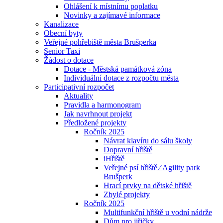
Ohlášení k místnímu poplatku
Novinky a zajímavé informace
Kanalizace
Obecní byty
Veřejné pohřebiště města Brušperka
Senior Taxi
Žádost o dotace
Dotace - Městská památková zóna
Individuální dotace z rozpočtu města
Participativní rozpočet
Aktuality
Pravidla a harmonogram
Jak navrhnout projekt
Předložené projekty
Ročník 2025
Návrat klavíru do sálu školy
Dopravní hřiště
iHřiště
Veřejné psí hřiště ⁄ Agility park
Brušperk
Hrací prvky na dětské hřiště
Zbylé projekty
Ročník 2025
Multifunkční hřiště u vodní nádrže
Dům pro jiřičky