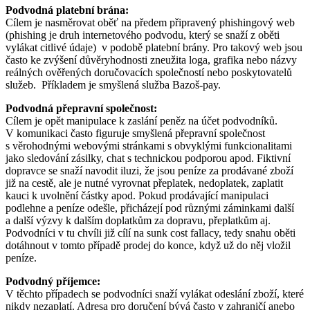
Podvodná platební brána:
Cílem je nasměrovat oběť na předem připravený phishingový web
(phishing je druh internetového podvodu, který se snaží z oběti
vylákat citlivé údaje) v podobě platební brány. Pro takový web jsou
často ke zvýšení důvěryhodnosti zneužita loga, grafika nebo názvy
reálných ověřených doručovacích společností nebo poskytovatelů
služeb. Příkladem je smyšlená služba Bazoš-pay.
Podvodná přepravní společnost:
Cílem je opět manipulace k zaslání peněz na účet podvodníků.
V komunikaci často figuruje smyšlená přepravní společnost
s věrohodnými webovými stránkami s obvyklými funkcionalitami
jako sledování zásilky, chat s technickou podporou apod. Fiktivní
dopravce se snaží navodit iluzi, že jsou peníze za prodávané zboží
již na cestě, ale je nutné vyrovnat přeplatek, nedoplatek, zaplatit
kauci k uvolnění částky apod. Pokud prodávající manipulaci
podlehne a peníze odešle, přicházejí pod různými záminkami další
a další výzvy k dalším doplatkům za dopravu, přeplatkům aj.
Podvodníci v tu chvíli již cílí na sunk cost fallacy, tedy snahu oběti
dotáhnout v tomto případě prodej do konce, když už do něj vložil
peníze.
Podvodný příjemce:
V těchto případech se podvodníci snaží vylákat odeslání zboží, které
nikdy nezaplatí. Adresa pro doručení bývá často v zahraničí anebo