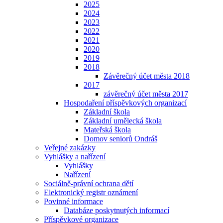
2025
2024
2023
2022
2021
2020
2019
2018
Závěrečný účet města 2018
2017
závěrečný účet města 2017
Hospodaření příspěvkových organizací
Základní škola
Základní umělecká škola
Mateřská škola
Domov seniorů Ondráš
Veřejné zakázky
Vyhlášky a nařízení
Vyhlášky
Nařízení
Sociálně-právní ochrana dětí
Elektronický registr oznámení
Povinné informace
Databáze poskytnutých informací
Příspěvkové organizace