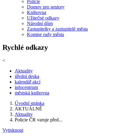
Policie
Domov pro seniory
Knihovna
Užitečné odkazy
Národní dům
Zastupitelky a zastupitelé města
Komise rady města
Rychlé odkazy
<
Aktuality
úřední deska
kalendář akcí
infocentrum
městská knihovna
Úvodní stránka
AKTUÁLNĚ
Aktuality
Policie ČR varuje před...
Vytisknout