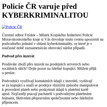
Policie ČR varuje před
KYBERKRIMINALITOU
Územní odbor Frýdek – Místek Krajského ředitelství Policie
Moravskoslezského kraje si Vás dovoluje touto cestou upozornit na
podvodného jednání v oblasti kyberkriminality, ve které je v
současné době zaznamenáván obrovský nárůst případů.
Podvod přes inzerát
Prodáváte zboží přes inzerát na prodejních serverech nebo
sociálních sítích? Dejte pozor na falešné kupující. Můžete přijít
o peníze.
Podvodníci využívají kontaktních údajů z inzerátů, vydávají
se za kupující a snaží se prodejce různými způsoby manipulovat
k provedení plateb nebo poskytnutí údajů k platební kartě
apod. Nejčastěji pracují pachatelé s podvodnými platebními
bránami, fiktivními přepravními společnostmi nebo falešným
příjemcem.