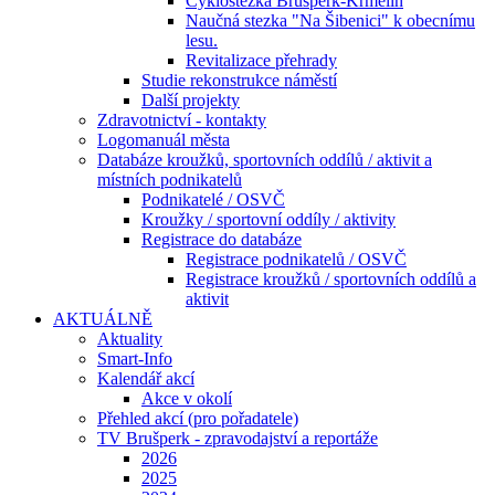
Cyklostezka Brušperk-Krmelín
Naučná stezka "Na Šibenici" k obecnímu
lesu.
Revitalizace přehrady
Studie rekonstrukce náměstí
Další projekty
Zdravotnictví - kontakty
Logomanuál města
Databáze kroužků, sportovních oddílů / aktivit a
místních podnikatelů
Podnikatelé / OSVČ
Kroužky / sportovní oddíly / aktivity
Registrace do databáze
Registrace podnikatelů / OSVČ
Registrace kroužků / sportovních oddílů a
aktivit
AKTUÁLNĚ
Aktuality
Smart-Info
Kalendář akcí
Akce v okolí
Přehled akcí (pro pořadatele)
TV Brušperk - zpravodajství a reportáže
2026
2025