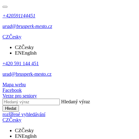
+420591144451
urad@brusperk-mesto.cz
CZ
Česky
CZ
Česky
EN
English
+420 591 144 451
urad@brusperk-mesto.cz
Mapa webu
Facebook
Verze pro seniory
Hledaný výraz
Hledat
rozšířené vyhledávání
CZ
Česky
CZ
Česky
EN
English