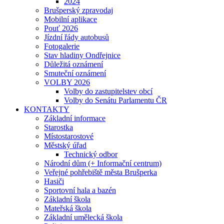
2024
Brušperský zpravodaj
Mobilní aplikace
Pouť 2026
Jízdní řády autobusů
Fotogalerie
Stav hladiny Ondřejnice
Důležitá oznámení
Smuteční oznámení
VOLBY 2026
Volby do zastupitelstev obcí
Volby do Senátu Parlamentu ČR
KONTAKTY
Základní informace
Starostka
Místostarostové
Městský úřad
Technický odbor
Národní dům (+ Informační centrum)
Veřejné pohřebiště města Brušperka
Hasiči
Sportovní hala a bazén
Základní škola
Mateřská škola
Základní umělecká škola