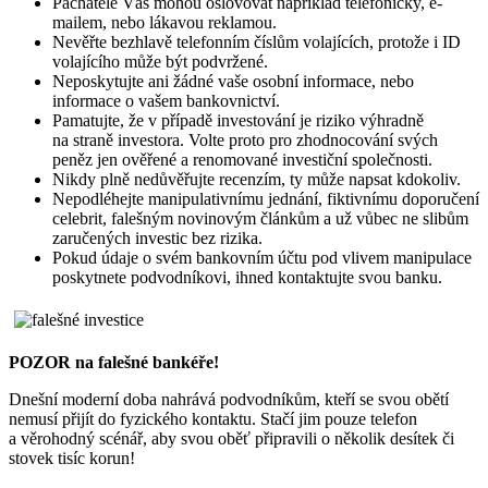
Pachatelé Vás mohou oslovovat například telefonicky, e-
mailem, nebo lákavou reklamou.
Nevěřte bezhlavě telefonním číslům volajících, protože i ID
volajícího může být podvržené.
Neposkytujte ani žádné vaše osobní informace, nebo
informace o vašem bankovnictví.
Pamatujte, že v případě investování je riziko výhradně
na straně investora. Volte proto pro zhodnocování svých
peněz jen ověřené a renomované investiční společnosti.
Nikdy plně nedůvěřujte recenzím, ty může napsat kdokoliv.
Nepodléhejte manipulativnímu jednání, fiktivnímu doporučení
celebrit, falešným novinovým článkům a už vůbec ne slibům
zaručených investic bez rizika.
Pokud údaje o svém bankovním účtu pod vlivem manipulace
poskytnete podvodníkovi, ihned kontaktujte svou banku.
POZOR na falešné bankéře!
Dnešní moderní doba nahrává podvodníkům, kteří se svou obětí
nemusí přijít do fyzického kontaktu. Stačí jim pouze telefon
a věrohodný scénář, aby svou oběť připravili o několik desítek či
stovek tisíc korun!