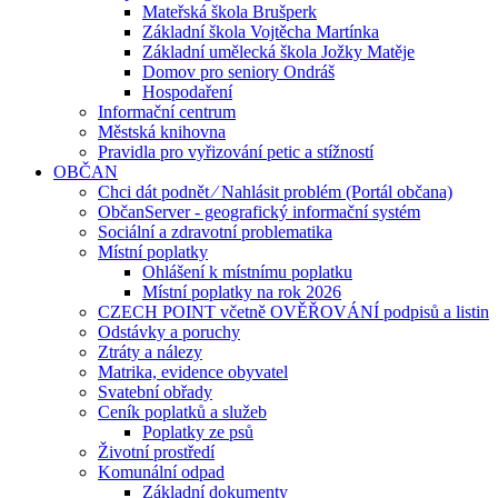
Mateřská škola Brušperk
Základní škola Vojtěcha Martínka
Základní umělecká škola Jožky Matěje
Domov pro seniory Ondráš
Hospodaření
Informační centrum
Městská knihovna
Pravidla pro vyřizování petic a stížností
OBČAN
Chci dát podnět ⁄ Nahlásit problém (Portál občana)
ObčanServer - geografický informační systém
Sociální a zdravotní problematika
Místní poplatky
Ohlášení k místnímu poplatku
Místní poplatky na rok 2026
CZECH POINT včetně OVĚŘOVÁNÍ podpisů a listin
Odstávky a poruchy
Ztráty a nálezy
Matrika, evidence obyvatel
Svatební obřady
Ceník poplatků a služeb
Poplatky ze psů
Životní prostředí
Komunální odpad
Základní dokumenty