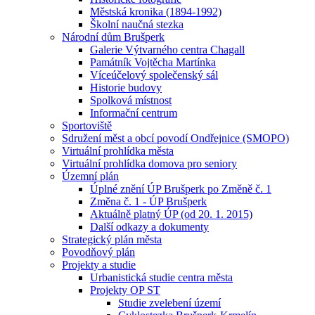
Městská kronika (1894-1992)
Školní naučná stezka
Národní dům Brušperk
Galerie Výtvarného centra Chagall
Památník Vojtěcha Martínka
Víceúčelový společenský sál
Historie budovy
Spolková místnost
Informační centrum
Sportoviště
Sdružení měst a obcí povodí Ondřejnice (SMOPO)
Virtuální prohlídka města
Virtuální prohlídka domova pro seniory
Územní plán
Úplné znění ÚP Brušperk po Změně č. 1
Změna č. 1 - ÚP Brušperk
Aktuálně platný ÚP (od 20. 1. 2015)
Další odkazy a dokumenty
Strategický plán města
Povodňový plán
Projekty a studie
Urbanistická studie centra města
Projekty OP ST
Studie zvelebení území