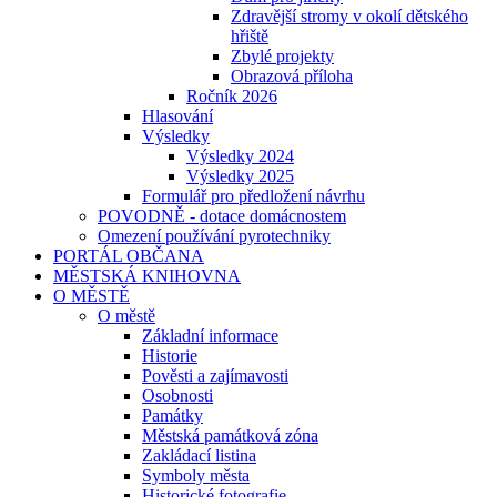
Zdravější stromy v okolí dětského
hřiště
Zbylé projekty
Obrazová příloha
Ročník 2026
Hlasování
Výsledky
Výsledky 2024
Výsledky 2025
Formulář pro předložení návrhu
POVODNĚ - dotace domácnostem
Omezení používání pyrotechniky
PORTÁL OBČANA
MĚSTSKÁ KNIHOVNA
O MĚSTĚ
O městě
Základní informace
Historie
Pověsti a zajímavosti
Osobnosti
Památky
Městská památková zóna
Zakládací listina
Symboly města
Historické fotografie