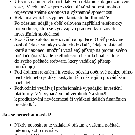
Útočník na internet umístí lákavou reklamu slibující zaručené
zisky. V reklamě se pro zvýšení důvěryhodnosti mohou
objevovat známé osobnosti a významné společnosti.
Reklama vybízí k vyplnění kontaktního formuláře.
Po odeslání údajů je oběť oslovena například telefonicky
podvodníky, kteří se vydávají za pracovníky různých
investičních společností.
Roztáčí se kolotoč intenzivní manipulace. Oběť poskytne
osobní údaje, snímky osobních dokladů, údaje o platební
kartě a nakonec umožní i vzdálený přístup na plochu svého
počítače (na základě telefonických instrukcí nainstaluje
do svého počítače software, který vzdálený přístup
umožnuje).
Pod dojmem regulérní investice odesílá oběť své peníze přímo
pachateli nebo je díky poskytnutým nástrojům provádí sám
pachatel.
Podvodníci využívají profesionálně vypadající investiční
platformy. Vše vypadá velmi věrohodně a slouží
k prodlužování nevědomosti či vylákání dalších finančních
prostředků.
Jak se nenechat okrást?
Nikdy neposkytujte vzdálený přístup k vašemu počítači
nikomu, koho neznáte.