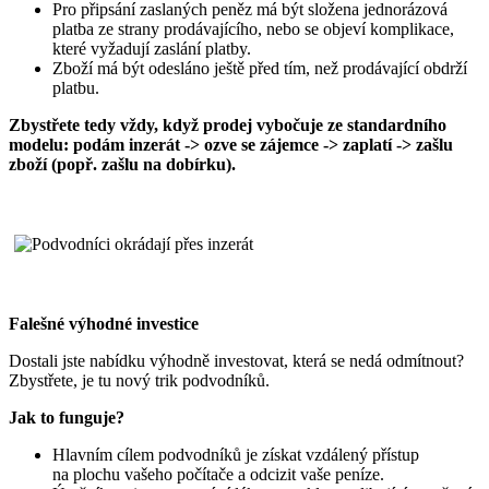
Pro připsání zaslaných peněz má být složena jednorázová
platba ze strany prodávajícího, nebo se objeví komplikace,
které vyžadují zaslání platby.
Zboží má být odesláno ještě před tím, než prodávající obdrží
platbu.
Zbystřete tedy vždy, když prodej vybočuje ze standardního
modelu: podám inzerát -> ozve se zájemce -> zaplatí -> zašlu
zboží (popř. zašlu na dobírku).
Falešné výhodné investice
Dostali jste nabídku výhodně investovat, která se nedá odmítnout?
Zbystřete, je tu nový trik podvodníků.
Jak to funguje?
Hlavním cílem podvodníků je získat vzdálený přístup
na plochu vašeho počítače a odcizit vaše peníze.