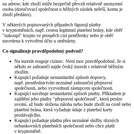
na adrese, kde zboží může bezpečně převzít relativně anonymní
osoba (doručovací společnost u běžných zásilek neřeší, komu je
zboží předáno).
V některých popisovaných případech figurují platby
v kryptoměnách, např. cestou legitimní platební brány, kde oběť
"nakoupí" krypto ve prospěch cizí peněženky nebo je oběť
navedena k vytvoření účtu u směnárny.
Co signalizuje pravděpodobný podvod?
Na inzerát reaguje cizinec. Není moc pravděpodobné, že si
někdo ze zahraničí najde český inzerát s relativně běžným
zbožím.
Kupující požaduje nestandardní způsob dopravy,
např. prostřednictvím neznámé zahraniční přepravní
společnosti, nebo vyzvednutí zástupcem společnosti.
Kupující navrhuje nestandartní způsob platby. Příkladem je
zajištění jeho platby "přepravní společností", která peníze
uvolní, až bude složena záloha nebo bude zboží na cestě nebo
platební brána, která vyžaduje údaje z platební karty
prodávajícího.
Kupující požaduje platbu přes neznámé služby různých
nebankovních platebních společností nebo chce platit
v kryptoměně.