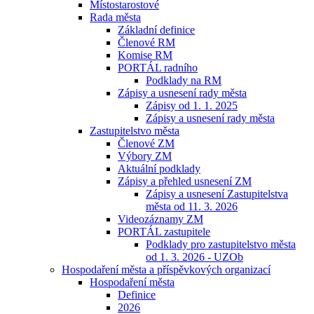
Místostarostové
Rada města
Základní definice
Členové RM
Komise RM
PORTÁL radního
Podklady na RM
Zápisy a usnesení rady města
Zápisy od 1. 1. 2025
Zápisy a usnesení rady města
Zastupitelstvo města
Členové ZM
Výbory ZM
Aktuální podklady
Zápisy a přehled usnesení ZM
Zápisy a usnesení Zastupitelstva
města od 11. 3. 2026
Videozáznamy ZM
PORTÁL zastupitele
Podklady pro zastupitelstvo města
od 1. 3. 2026 - UZOb
Hospodaření města a příspěvkových organizací
Hospodaření města
Definice
2026