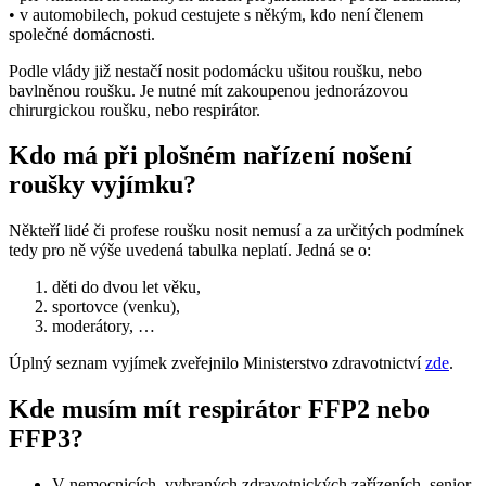
• v automobilech, pokud cestujete s někým, kdo není členem
společné domácnosti.
Podle vlády již nestačí nosit podomácku ušitou roušku, nebo
bavlněnou roušku. Je nutné mít zakoupenou jednorázovou
chirurgickou roušku, nebo respirátor.
Kdo má při plošném nařízení nošení
roušky vyjímku?
Někteří lidé či profese roušku nosit nemusí a za určitých podmínek
tedy pro ně výše uvedená tabulka neplatí. Jedná se o:
děti do dvou let věku,
sportovce (venku),
moderátory, …
Úplný seznam vyjímek zveřejnilo Ministerstvo zdravotnictví
zde
.
Kde musím mít respirátor FFP2 nebo
FFP3?
V nemocnicích, vybraných zdravotnických zařízeních, senior