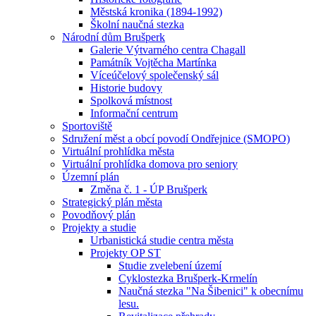
Městská kronika (1894-1992)
Školní naučná stezka
Národní dům Brušperk
Galerie Výtvarného centra Chagall
Památník Vojtěcha Martínka
Víceúčelový společenský sál
Historie budovy
Spolková místnost
Informační centrum
Sportoviště
Sdružení měst a obcí povodí Ondřejnice (SMOPO)
Virtuální prohlídka města
Virtuální prohlídka domova pro seniory
Územní plán
Změna č. 1 - ÚP Brušperk
Strategický plán města
Povodňový plán
Projekty a studie
Urbanistická studie centra města
Projekty OP ST
Studie zvelebení území
Cyklostezka Brušperk-Krmelín
Naučná stezka "Na Šibenici" k obecnímu
lesu.