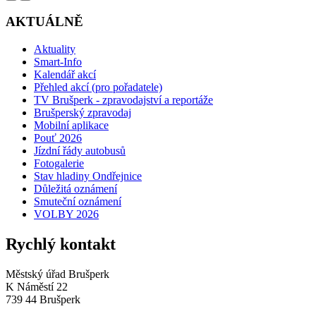
AKTUÁLNĚ
Aktuality
Smart-Info
Kalendář akcí
Přehled akcí (pro pořadatele)
TV Brušperk - zpravodajství a reportáže
Brušperský zpravodaj
Mobilní aplikace
Pouť 2026
Jízdní řády autobusů
Fotogalerie
Stav hladiny Ondřejnice
Důležitá oznámení
Smuteční oznámení
VOLBY 2026
Rychlý kontakt
Městský úřad Brušperk
K Náměstí 22
739 44 Brušperk