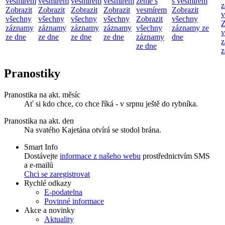
vesmírem
vesmírem
vesmírem
vesmírem
země s
s vesmírem
z
Zobrazit
Zobrazit
Zobrazit
Zobrazit
vesmírem
Zobrazit
v
všechny
všechny
všechny
všechny
Zobrazit
všechny
Z
záznamy
záznamy
záznamy
záznamy
všechny
záznamy ze
v
ze dne
ze dne
ze dne
ze dne
záznamy
dne
z
ze dne
z
Pranostiky
Pranostika na akt. měsíc
Ať si kdo chce, co chce říká - v srpnu ještě do rybníka.
Pranostika na akt. den
Na svatého Kajetána otvírá se stodol brána.
Smart Info
Dostávejte
informace z našeho webu
prostřednictvím SMS
a e-mailů
Chci se zaregistrovat
Rychlé odkazy
E-podatelna
Povinné informace
Akce a novinky
Aktuality