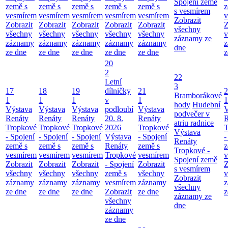
Spojení země
země s
země s
země s
země s
země s
z
s vesmírem
vesmírem
vesmírem
vesmírem
vesmírem
vesmírem
v
Zobrazit
Zobrazit
Zobrazit
Zobrazit
Zobrazit
Zobrazit
Z
všechny
všechny
všechny
všechny
všechny
všechny
v
záznamy ze
záznamy
záznamy
záznamy
záznamy
záznamy
z
dne
ze dne
ze dne
ze dne
ze dne
ze dne
z
20
2
22
Letní
3
17
18
19
dílničky
21
2
Bramborákové
1
1
1
v
1
1
hody
Hudební
Výstava
Výstava
Výstava
podloubí
Výstava
V
podvečer v
Renáty
Renáty
Renáty
20. 8.
Renáty
R
atriu radnice
Tropkové
Tropkové
Tropkové
2026
Tropkové
T
Výstava
- Spojení
- Spojení
- Spojení
Výstava
- Spojení
-
Renáty
země s
země s
země s
Renáty
země s
z
Tropkové -
vesmírem
vesmírem
vesmírem
Tropkové
vesmírem
v
Spojení země
Zobrazit
Zobrazit
Zobrazit
- Spojení
Zobrazit
Z
s vesmírem
všechny
všechny
všechny
země s
všechny
v
Zobrazit
záznamy
záznamy
záznamy
vesmírem
záznamy
z
všechny
ze dne
ze dne
ze dne
Zobrazit
ze dne
z
záznamy ze
všechny
dne
záznamy
ze dne