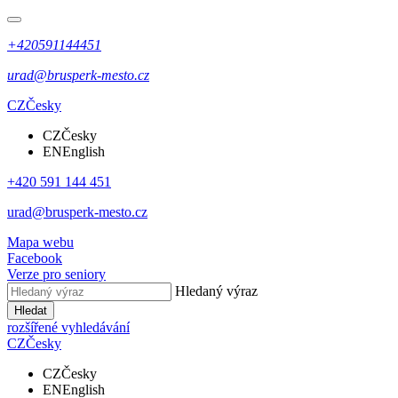
+420591144451
urad@brusperk-mesto.cz
CZ
Česky
CZ
Česky
EN
English
+420 591 144 451
urad@brusperk-mesto.cz
Mapa webu
Facebook
Verze pro seniory
Hledaný výraz
Hledat
rozšířené vyhledávání
CZ
Česky
CZ
Česky
EN
English