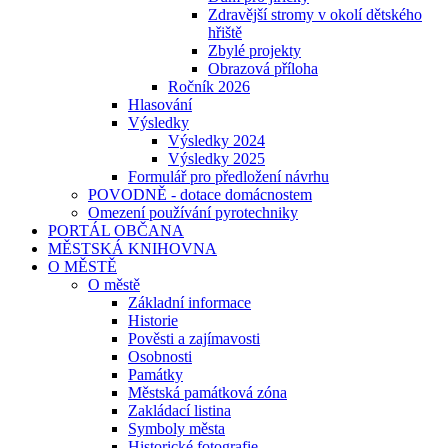
Zdravější stromy v okolí dětského
hřiště
Zbylé projekty
Obrazová příloha
Ročník 2026
Hlasování
Výsledky
Výsledky 2024
Výsledky 2025
Formulář pro předložení návrhu
POVODNĚ - dotace domácnostem
Omezení používání pyrotechniky
PORTÁL OBČANA
MĚSTSKÁ KNIHOVNA
O MĚSTĚ
O městě
Základní informace
Historie
Pověsti a zajímavosti
Osobnosti
Památky
Městská památková zóna
Zakládací listina
Symboly města
Historické fotografie