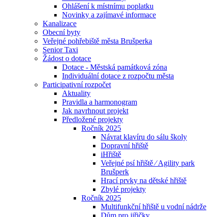
Ohlášení k místnímu poplatku
Novinky a zajímavé informace
Kanalizace
Obecní byty
Veřejné pohřebiště města Brušperka
Senior Taxi
Žádost o dotace
Dotace - Městská památková zóna
Individuální dotace z rozpočtu města
Participativní rozpočet
Aktuality
Pravidla a harmonogram
Jak navrhnout projekt
Předložené projekty
Ročník 2025
Návrat klavíru do sálu školy
Dopravní hřiště
iHřiště
Veřejné psí hřiště ⁄ Agility park
Brušperk
Hrací prvky na dětské hřiště
Zbylé projekty
Ročník 2025
Multifunkční hřiště u vodní nádrže
Dům pro jiřičky