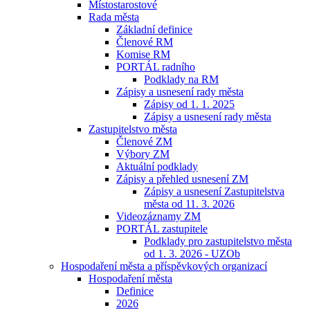
Místostarostové
Rada města
Základní definice
Členové RM
Komise RM
PORTÁL radního
Podklady na RM
Zápisy a usnesení rady města
Zápisy od 1. 1. 2025
Zápisy a usnesení rady města
Zastupitelstvo města
Členové ZM
Výbory ZM
Aktuální podklady
Zápisy a přehled usnesení ZM
Zápisy a usnesení Zastupitelstva
města od 11. 3. 2026
Videozáznamy ZM
PORTÁL zastupitele
Podklady pro zastupitelstvo města
od 1. 3. 2026 - UZOb
Hospodaření města a příspěvkových organizací
Hospodaření města
Definice
2026