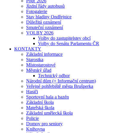
Pouť 2026
Jízdní řády autobusů
Fotogalerie
Stav hladiny Ondřejnice
Důležitá oznámení
Smuteční oznámení
VOLBY 2026
Volby do zastupitelstev obcí
Volby do Senátu Parlamentu ČR
KONTAKTY
Základní informace
Starostka
Místostarostové
Městský úřad
Technický odbor
Národní dům (+ Informační centrum)
Veřejné pohřebiště města Brušperka
Hasiči
Sportovní hala a bazén
Základní škola
Mateřská škola
Základní umělecká škola
Policie
Domov pro seniory
Knihovna