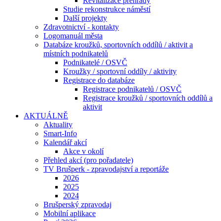
Revitalizace přehrady
Studie rekonstrukce náměstí
Další projekty
Zdravotnictví - kontakty
Logomanuál města
Databáze kroužků, sportovních oddílů / aktivit a
místních podnikatelů
Podnikatelé / OSVČ
Kroužky / sportovní oddíly / aktivity
Registrace do databáze
Registrace podnikatelů / OSVČ
Registrace kroužků / sportovních oddílů a
aktivit
AKTUÁLNĚ
Aktuality
Smart-Info
Kalendář akcí
Akce v okolí
Přehled akcí (pro pořadatele)
TV Brušperk - zpravodajství a reportáže
2026
2025
2024
Brušperský zpravodaj
Mobilní aplikace