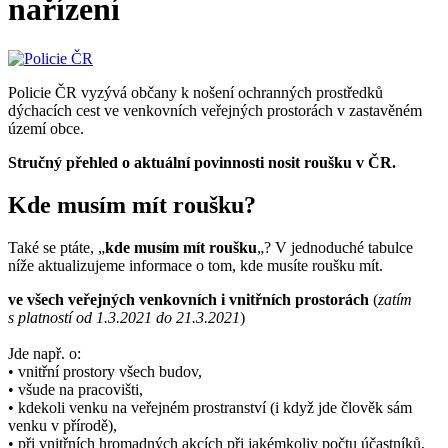
nařízení
Policie ČR vyzývá občany k nošení ochranných prostředků
dýchacích cest ve venkovních veřejných prostorách v zastavěném
území obce.
Stručný přehled o aktuální povinnosti nosit roušku v ČR.
Kde musím mít roušku?
Také se ptáte, „
kde musím mít roušku
„? V jednoduché tabulce
níže aktualizujeme informace o tom, kde musíte roušku mít.
ve všech veřejných venkovních i vnitřních prostorách
(
zatím
s platností od 1.3.2021 do 21.3.2021
)
Jde např. o:
• vnitřní prostory všech budov,
• všude na pracovišti,
• kdekoli venku na veřejném prostranství (i když jde člověk sám
venku v přírodě),
• při vnitřních hromadných akcích při jakémkoliv počtu účastníků,