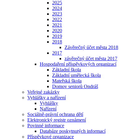
2025
2024
2023
2022
2021
2020
2019
2018
Závěrečný účet města 2018
2017
závěrečný účet města 2017
Hospodaření příspěvkových organizací
Základní škola
Základní umělecká škola
Mateřská škola
Domov seniorů Ondráš
Veřejné zakázky
Vyhlášky a nařízení
Vyhlášky
Nařízení
Sociálně-právní ochrana dětí
Elektronický registr oznámení
Povinné informace
Databáze poskytnutých informací
Příspěvkové organizace