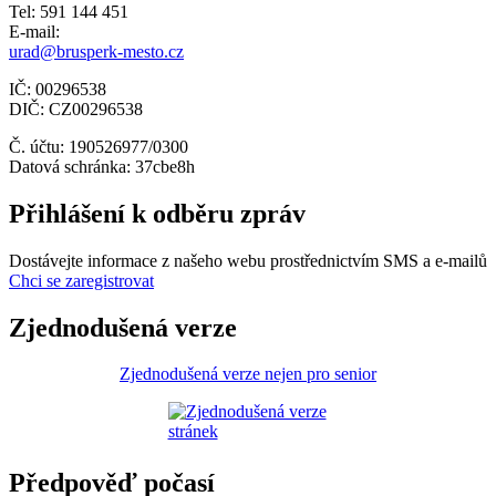
Tel: 591 144 451
E-mail:
urad@brusperk-mesto.cz
IČ: 00296538
DIČ: CZ00296538
Č. účtu: 190526977/0300
Datová schránka: 37cbe8h
Přihlášení k odběru zpráv
Dostávejte informace z našeho webu prostřednictvím SMS a e-mailů
Chci se zaregistrovat
Zjednodušená verze
Zjednodušená verze nejen pro senior
Předpověď počasí