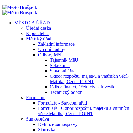
MĚSTO A ÚŘAD
Úřední deska
E-podatelna
Městský úřad
Základní informace
Úřední hodiny
Odbory MěÚ
Tajemník MěÚ
Sekretariát
Stavební úřad
Odbor rozpočtu, majetku a vnitřních věcí ⁄
Matrika, Czech POINT
Odbor financí, účetnictví a investic
Technický odbor
Formuláře
Formuláře - Stavební úřad
Formuláře - Odbor rozpočtu, majetku a vnitřních
věcí ⁄ Matrika, Czech POINT
Samospráva
Definice samosprávy
Starostka