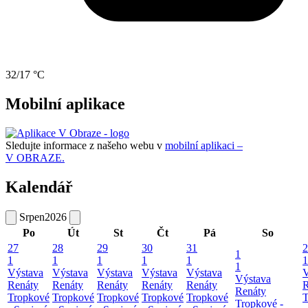
32/17 °C
Mobilní aplikace
Sledujte informace z našeho webu v
mobilní aplikaci –
V OBRAZE.
Kalendář
Srpen
2026
Po
Út
St
Čt
Pá
So
27
28
29
30
31
2
1
1
1
1
1
1
1
1
Výstava
Výstava
Výstava
Výstava
Výstava
V
Výstava
Renáty
Renáty
Renáty
Renáty
Renáty
R
Renáty
Tropkové
Tropkové
Tropkové
Tropkové
Tropkové
T
Tropkové -