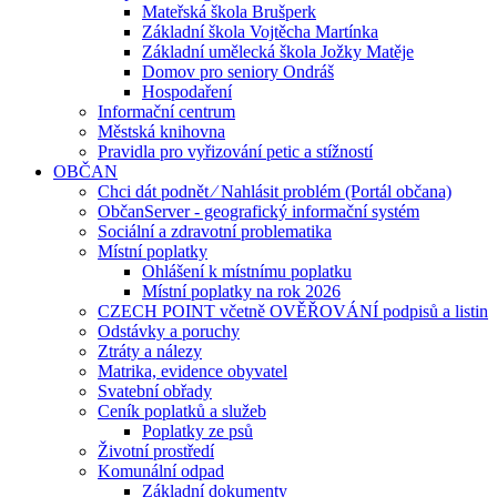
Mateřská škola Brušperk
Základní škola Vojtěcha Martínka
Základní umělecká škola Jožky Matěje
Domov pro seniory Ondráš
Hospodaření
Informační centrum
Městská knihovna
Pravidla pro vyřizování petic a stížností
OBČAN
Chci dát podnět ⁄ Nahlásit problém (Portál občana)
ObčanServer - geografický informační systém
Sociální a zdravotní problematika
Místní poplatky
Ohlášení k místnímu poplatku
Místní poplatky na rok 2026
CZECH POINT včetně OVĚŘOVÁNÍ podpisů a listin
Odstávky a poruchy
Ztráty a nálezy
Matrika, evidence obyvatel
Svatební obřady
Ceník poplatků a služeb
Poplatky ze psů
Životní prostředí
Komunální odpad
Základní dokumenty