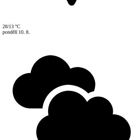
28/13 °C
pondělí
10. 8.