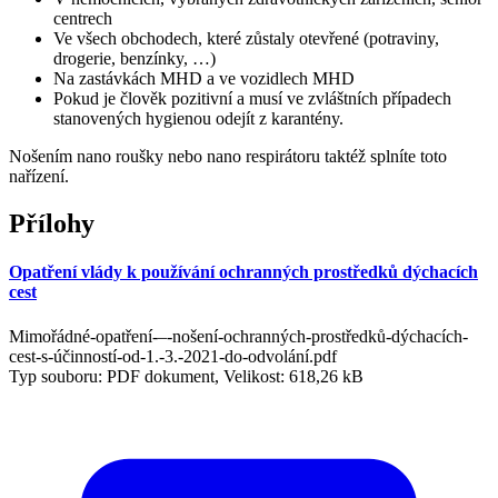
centrech
Ve všech obchodech, které zůstaly otevřené (potraviny,
drogerie, benzínky, …)
Na zastávkách MHD a ve vozidlech MHD
Pokud je člověk pozitivní a musí ve zvláštních případech
stanovených hygienou odejít z karantény.
Nošením nano roušky nebo nano respirátoru taktéž splníte toto
nařízení.
Přílohy
Opatření vlády k používání ochranných prostředků dýchacích
cest
Mimořádné-opatření-–-nošení-ochranných-prostředků-dýchacích-
cest-s-účinností-od-1.-3.-2021-do-odvolání.pdf
Typ souboru: PDF dokument, Velikost: 618,26 kB