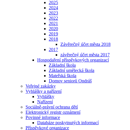
2025
2024
2023
2022
2021
2020
2019
2018
Závěrečný účet města 2018
2017
závěrečný účet města 2017
Hospodaření příspěvkových organizací
Základní škola
Základní umělecká škola
Mateřská škola
Domov seniorů Ondráš
Veřejné zakázky
Vyhlášky a nařízení
Vyhlášky
Nařízení
Sociálně-právní ochrana dětí
Elektronický registr oznámení
Povinné informace
Databáze poskytnutých informací
Příspěvkové organizace