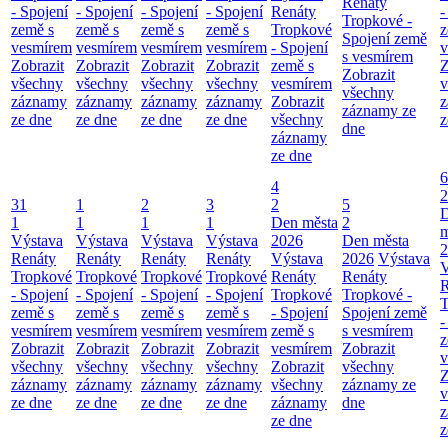
Renáty
- Spojení
- Spojení
- Spojení
- Spojení
Renáty
-
Tropkové -
země s
země s
země s
země s
Tropkové
z
Spojení země
vesmírem
vesmírem
vesmírem
vesmírem
- Spojení
v
s vesmírem
Zobrazit
Zobrazit
Zobrazit
Zobrazit
země s
Z
Zobrazit
všechny
všechny
všechny
všechny
vesmírem
v
všechny
záznamy
záznamy
záznamy
záznamy
Zobrazit
z
záznamy ze
ze dne
ze dne
ze dne
ze dne
všechny
z
dne
záznamy
ze dne
6
4
2
31
1
2
3
2
5
1
1
1
1
Den města
2
m
Výstava
Výstava
Výstava
Výstava
2026
Den města
2
Renáty
Renáty
Renáty
Renáty
Výstava
2026
Výstava
V
Tropkové
Tropkové
Tropkové
Tropkové
Renáty
Renáty
R
- Spojení
- Spojení
- Spojení
- Spojení
Tropkové
Tropkové -
T
země s
země s
země s
země s
- Spojení
Spojení země
-
vesmírem
vesmírem
vesmírem
vesmírem
země s
s vesmírem
z
Zobrazit
Zobrazit
Zobrazit
Zobrazit
vesmírem
Zobrazit
v
všechny
všechny
všechny
všechny
Zobrazit
všechny
Z
záznamy
záznamy
záznamy
záznamy
všechny
záznamy ze
v
ze dne
ze dne
ze dne
ze dne
záznamy
dne
z
ze dne
z