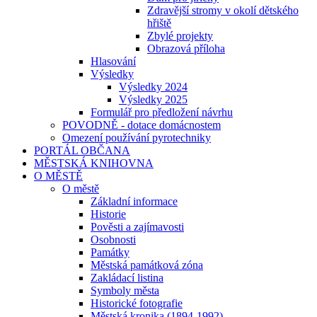
Zdravější stromy v okolí dětského
hřiště
Zbylé projekty
Obrazová příloha
Hlasování
Výsledky
Výsledky 2024
Výsledky 2025
Formulář pro předložení návrhu
POVODNĚ - dotace domácnostem
Omezení používání pyrotechniky
PORTÁL OBČANA
MĚSTSKÁ KNIHOVNA
O MĚSTĚ
O městě
Základní informace
Historie
Pověsti a zajímavosti
Osobnosti
Památky
Městská památková zóna
Zakládací listina
Symboly města
Historické fotografie
Městská kronika (1894-1992)