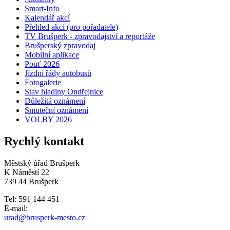
Smart-Info
Kalendář akcí
Přehled akcí (pro pořadatele)
TV Brušperk - zpravodajství a reportáže
Brušperský zpravodaj
Mobilní aplikace
Pouť 2026
Jízdní řády autobusů
Fotogalerie
Stav hladiny Ondřejnice
Důležitá oznámení
Smuteční oznámení
VOLBY 2026
Rychlý kontakt
Městský úřad Brušperk
K Náměstí 22
739 44 Brušperk
Tel: 591 144 451
E-mail:
urad@brusperk-mesto.cz