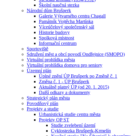
Školní naučná stezka
Národní dům Brušperk
Galerie Výtvarného centra Chagall
Památník Vojtěcha Martínka
Víceúčelový společenský sál
Historie budovy
Spolková místnost
Informační centrum
Sportoviště
Sdružení měst a obcí povodí Ondřejnice (SMOPO)
Virtuální prohlídka města
Virtuální prohlídka domova pro seniory
Územní plán
Úplné znění ÚP Brušperk po Změně č. 1
Změna č. 1 - ÚP Brušperk
Aktuálně platný ÚP (od 20. 1. 2015)
Další odkazy a dokumenty
Strategický plán města
Povodňový plán
Projekty a studie
Urbanistická studie centra města
Projekty OP ST
Studie zvelebení území
Cyklostezka Brušperk-Krmelín