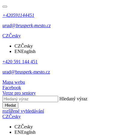
+420591144451
urad@brusperk-mesto.cz
CZ
Česky
CZ
Česky
EN
English
+420 591 144 451
urad@brusperk-mesto.cz
Mapa webu
Facebook
Verze pro seniory
Hledaný výraz
Hledat
rozšířené vyhledávání
CZ
Česky
CZ
Česky
EN
English