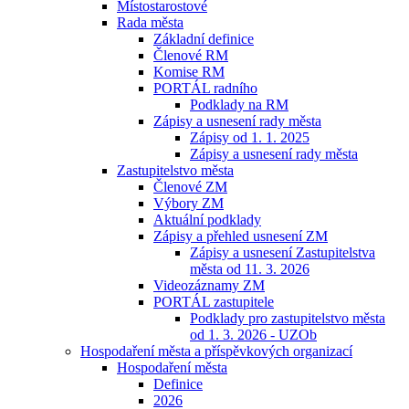
Místostarostové
Rada města
Základní definice
Členové RM
Komise RM
PORTÁL radního
Podklady na RM
Zápisy a usnesení rady města
Zápisy od 1. 1. 2025
Zápisy a usnesení rady města
Zastupitelstvo města
Členové ZM
Výbory ZM
Aktuální podklady
Zápisy a přehled usnesení ZM
Zápisy a usnesení Zastupitelstva
města od 11. 3. 2026
Videozáznamy ZM
PORTÁL zastupitele
Podklady pro zastupitelstvo města
od 1. 3. 2026 - UZOb
Hospodaření města a příspěvkových organizací
Hospodaření města
Definice
2026