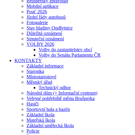
Brušperský zpravodaj
Mobilní aplikace
Pouť 2026
Jízdní řády autobusů
Fotogalerie
Stav hladiny Ondřejnice
Důležitá oznámení
Smuteční oznámení
VOLBY 2026
Volby do zastupitelstev obcí
Volby do Senátu Parlamentu ČR
KONTAKTY
Základní informace
Starostka
Místostarostové
Městský úřad
Technický odbor
Národní dům (+ Informační centrum)
Veřejné pohřebiště města Brušperka
Hasiči
Sportovní hala a bazén
Základní škola
Mateřská škola
Základní umělecká škola
Policie