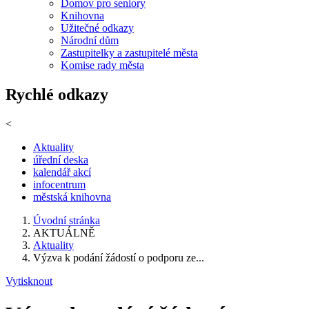
Domov pro seniory
Knihovna
Užitečné odkazy
Národní dům
Zastupitelky a zastupitelé města
Komise rady města
Rychlé odkazy
<
Aktuality
úřední deska
kalendář akcí
infocentrum
městská knihovna
Úvodní stránka
AKTUÁLNĚ
Aktuality
Výzva k podání žádostí o podporu ze...
Vytisknout