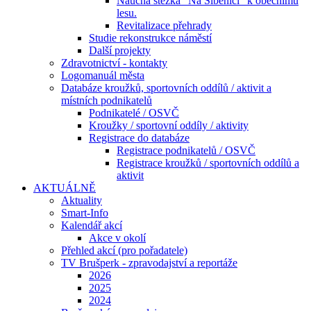
Naučná stezka "Na Šibenici" k obecnímu
lesu.
Revitalizace přehrady
Studie rekonstrukce náměstí
Další projekty
Zdravotnictví - kontakty
Logomanuál města
Databáze kroužků, sportovních oddílů / aktivit a
místních podnikatelů
Podnikatelé / OSVČ
Kroužky / sportovní oddíly / aktivity
Registrace do databáze
Registrace podnikatelů / OSVČ
Registrace kroužků / sportovních oddílů a
aktivit
AKTUÁLNĚ
Aktuality
Smart-Info
Kalendář akcí
Akce v okolí
Přehled akcí (pro pořadatele)
TV Brušperk - zpravodajství a reportáže
2026
2025
2024