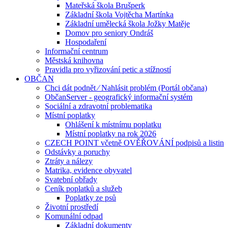
Mateřská škola Brušperk
Základní škola Vojtěcha Martínka
Základní umělecká škola Jožky Matěje
Domov pro seniory Ondráš
Hospodaření
Informační centrum
Městská knihovna
Pravidla pro vyřizování petic a stížností
OBČAN
Chci dát podnět ⁄ Nahlásit problém (Portál občana)
ObčanServer - geografický informační systém
Sociální a zdravotní problematika
Místní poplatky
Ohlášení k místnímu poplatku
Místní poplatky na rok 2026
CZECH POINT včetně OVĚŘOVÁNÍ podpisů a listin
Odstávky a poruchy
Ztráty a nálezy
Matrika, evidence obyvatel
Svatební obřady
Ceník poplatků a služeb
Poplatky ze psů
Životní prostředí
Komunální odpad
Základní dokumenty