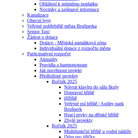
Ohlášení k místnímu poplatku
Novinky a zajímavé informace
Kanalizace
Obecní byty
Veřejné pohřebiště města Brušperka
Senior Taxi
Žádost o dotace
Dotace - Městská památková zóna
Individuální dotace z rozpočtu města
Participativní rozpočet
Aktuality
Pravidla a harmonogram
Jak navrhnout projekt
Předložené projekty
Ročník 2025
Návrat klavíru do sálu školy
Dopravní hřiště
iHřiště
Veřejné psí hřiště ⁄ Agility park
Brušperk
Hrací prvky na dětské hřiště
Zbylé projekty
Ročník 2025
Multifunkční hřiště u vodní nádrže
Dům pro jiřičky