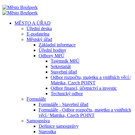
MĚSTO A ÚŘAD
Úřední deska
E-podatelna
Městský úřad
Základní informace
Úřední hodiny
Odbory MěÚ
Tajemník MěÚ
Sekretariát
Stavební úřad
Odbor rozpočtu, majetku a vnitřních věcí ⁄
Matrika, Czech POINT
Odbor financí, účetnictví a investic
Technický odbor
Formuláře
Formuláře - Stavební úřad
Formuláře - Odbor rozpočtu, majetku a vnitřních
věcí ⁄ Matrika, Czech POINT
Samospráva
Definice samosprávy
Starostka