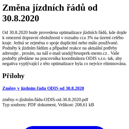
Změna jízdních řádů od
30.8.2020
Od 30.8.2020 bude provedena optimalizace jízdních řádů, kde dojde
k omezení dopravní obslužnosti v rozsahu cca 3% na území celého
kraje. Jedná se zejména o spoje duplicitní nebo málo používané.
Podněty k jízdním řádům a případné reakce na aktuální potřeby
adresujte , prosím, na náš e-mail urad@brusperk-mesto.cz . Vaše
podněty předáme na pracovníka koordinátora ODIS s.r.o. tak, aby
negativa vyplývající z této optimalizace byla co nejvíce eliminována.
Přílohy
Změny v jízdním řádu ODIS od 30.8.2020
změny-v-jízdním-řádu-ODIS-od-30.8.2020.pdf
Typ souboru: PDF dokument, Velikost: 208,61 kB