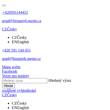
+420591144451
urad@brusperk-mesto.cz
CZ
Česky
CZ
Česky
EN
English
+420 591 144 451
urad@brusperk-mesto.cz
Mapa webu
Facebook
Verze pro seniory
Hledaný výraz
Hledat
rozšířené vyhledávání
CZ
Česky
CZ
Česky
EN
English