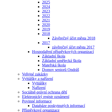
2025
2024
2023
2022
2021
2020
2019
2018
Závěrečný účet města 2018
2017
závěrečný účet města 2017
Hospodaření příspěvkových organizací
Základní škola
Základní umělecká škola
Mateřská škola
Domov seniorů Ondráš
Veřejné zakázky
Vyhlášky a nařízení
Vyhlášky
Nařízení
Sociálně-právní ochrana dětí
Elektronický registr oznámení
Povinné informace
Databáze poskytnutých informací
Příspěvkové organizace