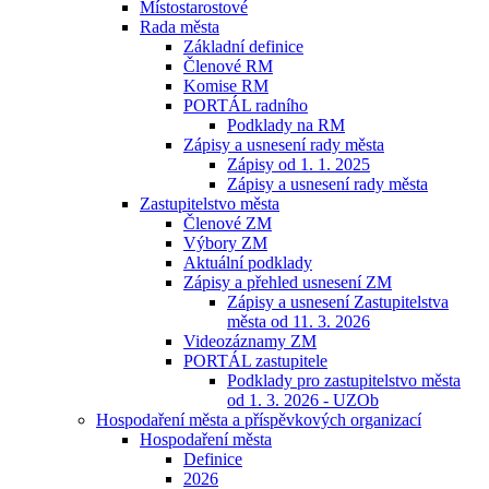
Místostarostové
Rada města
Základní definice
Členové RM
Komise RM
PORTÁL radního
Podklady na RM
Zápisy a usnesení rady města
Zápisy od 1. 1. 2025
Zápisy a usnesení rady města
Zastupitelstvo města
Členové ZM
Výbory ZM
Aktuální podklady
Zápisy a přehled usnesení ZM
Zápisy a usnesení Zastupitelstva
města od 11. 3. 2026
Videozáznamy ZM
PORTÁL zastupitele
Podklady pro zastupitelstvo města
od 1. 3. 2026 - UZOb
Hospodaření města a příspěvkových organizací
Hospodaření města
Definice
2026