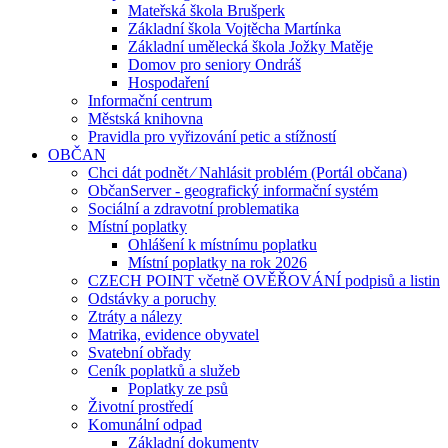
Mateřská škola Brušperk
Základní škola Vojtěcha Martínka
Základní umělecká škola Jožky Matěje
Domov pro seniory Ondráš
Hospodaření
Informační centrum
Městská knihovna
Pravidla pro vyřizování petic a stížností
OBČAN
Chci dát podnět ⁄ Nahlásit problém (Portál občana)
ObčanServer - geografický informační systém
Sociální a zdravotní problematika
Místní poplatky
Ohlášení k místnímu poplatku
Místní poplatky na rok 2026
CZECH POINT včetně OVĚŘOVÁNÍ podpisů a listin
Odstávky a poruchy
Ztráty a nálezy
Matrika, evidence obyvatel
Svatební obřady
Ceník poplatků a služeb
Poplatky ze psů
Životní prostředí
Komunální odpad
Základní dokumenty