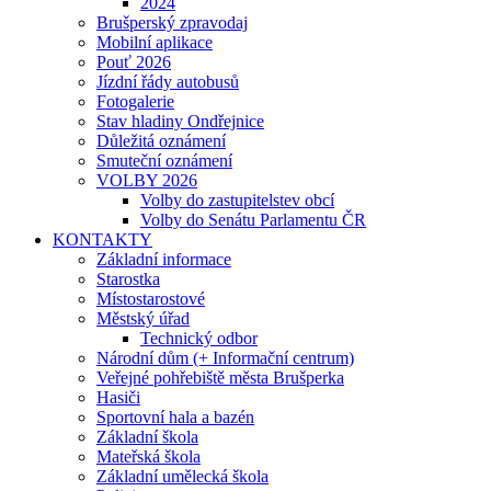
2024
Brušperský zpravodaj
Mobilní aplikace
Pouť 2026
Jízdní řády autobusů
Fotogalerie
Stav hladiny Ondřejnice
Důležitá oznámení
Smuteční oznámení
VOLBY 2026
Volby do zastupitelstev obcí
Volby do Senátu Parlamentu ČR
KONTAKTY
Základní informace
Starostka
Místostarostové
Městský úřad
Technický odbor
Národní dům (+ Informační centrum)
Veřejné pohřebiště města Brušperka
Hasiči
Sportovní hala a bazén
Základní škola
Mateřská škola
Základní umělecká škola