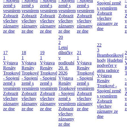
- Spojení
- Spojení
- Spojení
- Spojení
- Spojení
-
Spojení země
země s
země s
země s
země s
země s
z
s vesmírem
vesmírem
vesmírem
vesmírem
vesmírem
vesmírem
v
Zobrazit
Zobrazit
Zobrazit
Zobrazit
Zobrazit
Zobrazit
Z
všechny
všechny
všechny
všechny
všechny
všechny
v
záznamy ze
záznamy
záznamy
záznamy
záznamy
záznamy
z
dne
ze dne
ze dne
ze dne
ze dne
ze dne
z
20
2
22
Letní
3
17
18
19
dílničky
21
2
Bramborákové
1
1
1
v
1
1
hody
Hudební
Výstava
Výstava
Výstava
podloubí
Výstava
V
podvečer v
Renáty
Renáty
Renáty
20. 8.
Renáty
R
atriu radnice
Tropkové
Tropkové
Tropkové
2026
Tropkové
T
Výstava
- Spojení
- Spojení
- Spojení
Výstava
- Spojení
-
Renáty
země s
země s
země s
Renáty
země s
z
Tropkové -
vesmírem
vesmírem
vesmírem
Tropkové
vesmírem
v
Spojení země
Zobrazit
Zobrazit
Zobrazit
- Spojení
Zobrazit
Z
s vesmírem
všechny
všechny
všechny
země s
všechny
v
Zobrazit
záznamy
záznamy
záznamy
vesmírem
záznamy
z
všechny
ze dne
ze dne
ze dne
Zobrazit
ze dne
z
záznamy ze
všechny
dne
záznamy
ze dne