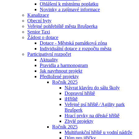
Ohlášení k místnímu poplatku
Novinky a zajímavé informace
Kanalizace
Obecní byty
Veřejné pohřebiště města Brušperka
Senior Taxi
Žádost o dotace
Dotace - Městská památková zóna
Individuální dotace z rozpočtu města
Participativní rozpočet
Aktuality
Pravidla a harmonogram
Jak navrhnout projekt
Předložené projekty
Ročník 2025
Návrat klavíru do sálu školy
Dopravní hřiště
iHřiště
Veřejné psí hřiště ⁄ Agility park
Brušperk
Hrací prvky na dětské hřiště
Zbylé projekty
Ročník 2025
Multifunkční hřiště u vodní nádrže
Dům pro jiřičky