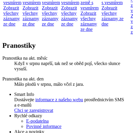
vesmírem
vesmírem
vesmírem
vesmírem
země s
s vesmírem
z
Zobrazit
Zobrazit
Zobrazit
Zobrazit
vesmírem
Zobrazit
v
všechny
všechny
všechny
všechny
Zobrazit
všechny
Z
záznamy
záznamy
záznamy
záznamy
všechny
záznamy ze
v
ze dne
ze dne
ze dne
ze dne
záznamy
dne
z
ze dne
z
Pranostiky
Pranostika na akt. měsíc
Když v srpnu naprší, tak než se oběd pojí, všecko slunce
vysuší.
Pranostika na akt. den
Málo plodů v srpnu, málo včel z jara.
Smart Info
Dostávejte
informace z našeho webu
prostřednictvím SMS
a e-mailů
Chci se zaregistrovat
Rychlé odkazy
E-podatelna
Povinné informace
Akce a novinky