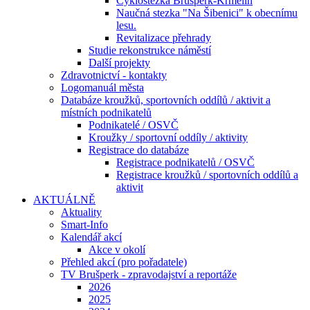
Cyklostezka Brušperk-Krmelín
Naučná stezka "Na Šibenici" k obecnímu
lesu.
Revitalizace přehrady
Studie rekonstrukce náměstí
Další projekty
Zdravotnictví - kontakty
Logomanuál města
Databáze kroužků, sportovních oddílů / aktivit a
místních podnikatelů
Podnikatelé / OSVČ
Kroužky / sportovní oddíly / aktivity
Registrace do databáze
Registrace podnikatelů / OSVČ
Registrace kroužků / sportovních oddílů a
aktivit
AKTUÁLNĚ
Aktuality
Smart-Info
Kalendář akcí
Akce v okolí
Přehled akcí (pro pořadatele)
TV Brušperk - zpravodajství a reportáže
2026
2025