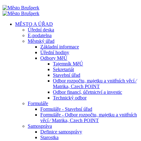
MĚSTO A ÚŘAD
Úřední deska
E-podatelna
Městský úřad
Základní informace
Úřední hodiny
Odbory MěÚ
Tajemník MěÚ
Sekretariát
Stavební úřad
Odbor rozpočtu, majetku a vnitřních věcí ⁄
Matrika, Czech POINT
Odbor financí, účetnictví a investic
Technický odbor
Formuláře
Formuláře - Stavební úřad
Formuláře - Odbor rozpočtu, majetku a vnitřních
věcí ⁄ Matrika, Czech POINT
Samospráva
Definice samosprávy
Starostka