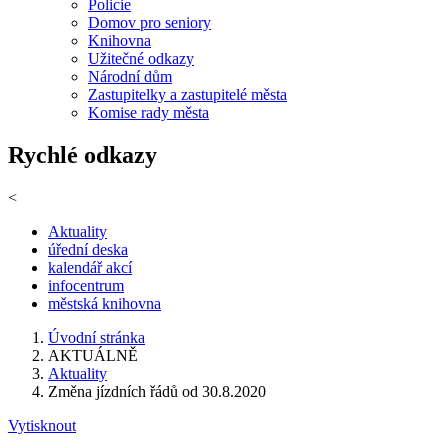
Policie
Domov pro seniory
Knihovna
Užitečné odkazy
Národní dům
Zastupitelky a zastupitelé města
Komise rady města
Rychlé odkazy
<
Aktuality
úřední deska
kalendář akcí
infocentrum
městská knihovna
Úvodní stránka
AKTUÁLNĚ
Aktuality
Změna jízdních řádů od 30.8.2020
Vytisknout