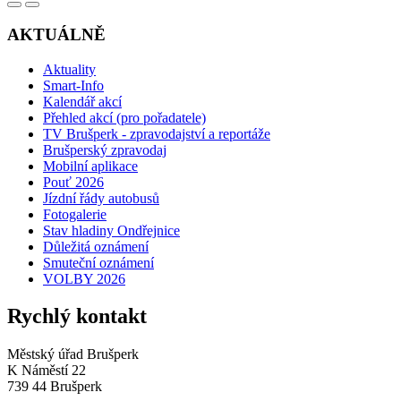
AKTUÁLNĚ
Aktuality
Smart-Info
Kalendář akcí
Přehled akcí (pro pořadatele)
TV Brušperk - zpravodajství a reportáže
Brušperský zpravodaj
Mobilní aplikace
Pouť 2026
Jízdní řády autobusů
Fotogalerie
Stav hladiny Ondřejnice
Důležitá oznámení
Smuteční oznámení
VOLBY 2026
Rychlý kontakt
Městský úřad Brušperk
K Náměstí 22
739 44 Brušperk