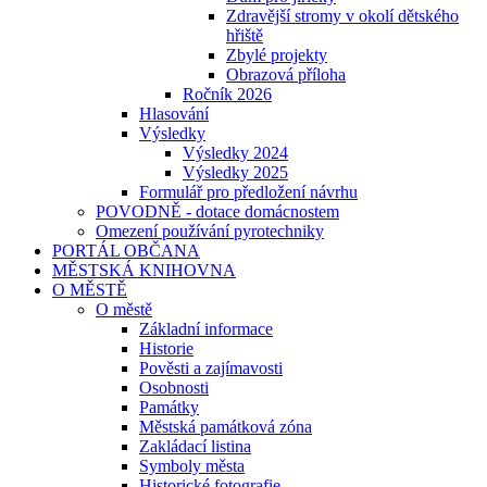
Zdravější stromy v okolí dětského
hřiště
Zbylé projekty
Obrazová příloha
Ročník 2026
Hlasování
Výsledky
Výsledky 2024
Výsledky 2025
Formulář pro předložení návrhu
POVODNĚ - dotace domácnostem
Omezení používání pyrotechniky
PORTÁL OBČANA
MĚSTSKÁ KNIHOVNA
O MĚSTĚ
O městě
Základní informace
Historie
Pověsti a zajímavosti
Osobnosti
Památky
Městská památková zóna
Zakládací listina
Symboly města
Historické fotografie