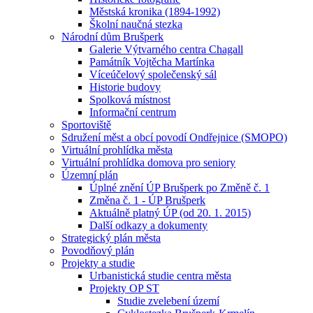
Městská kronika (1894-1992)
Školní naučná stezka
Národní dům Brušperk
Galerie Výtvarného centra Chagall
Památník Vojtěcha Martínka
Víceúčelový společenský sál
Historie budovy
Spolková místnost
Informační centrum
Sportoviště
Sdružení měst a obcí povodí Ondřejnice (SMOPO)
Virtuální prohlídka města
Virtuální prohlídka domova pro seniory
Územní plán
Úplné znění ÚP Brušperk po Změně č. 1
Změna č. 1 - ÚP Brušperk
Aktuálně platný ÚP (od 20. 1. 2015)
Další odkazy a dokumenty
Strategický plán města
Povodňový plán
Projekty a studie
Urbanistická studie centra města
Projekty OP ST
Studie zvelebení území