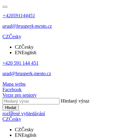
+420591144451
urad@brusperk-mesto.cz
CZ
Česky
CZ
Česky
EN
English
+420 591 144 451
urad@brusperk-mesto.cz
Mapa webu
Facebook
Verze pro seniory
Hledaný výraz
Hledat
rozšířené vyhledávání
CZ
Česky
CZ
Česky
EN
English