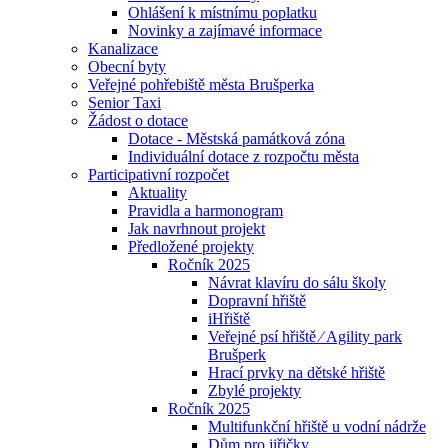
Ohlášení k místnímu poplatku
Novinky a zajímavé informace
Kanalizace
Obecní byty
Veřejné pohřebiště města Brušperka
Senior Taxi
Žádost o dotace
Dotace - Městská památková zóna
Individuální dotace z rozpočtu města
Participativní rozpočet
Aktuality
Pravidla a harmonogram
Jak navrhnout projekt
Předložené projekty
Ročník 2025
Návrat klavíru do sálu školy
Dopravní hřiště
iHřiště
Veřejné psí hřiště ⁄ Agility park
Brušperk
Hrací prvky na dětské hřiště
Zbylé projekty
Ročník 2025
Multifunkční hřiště u vodní nádrže
Dům pro jiřičky