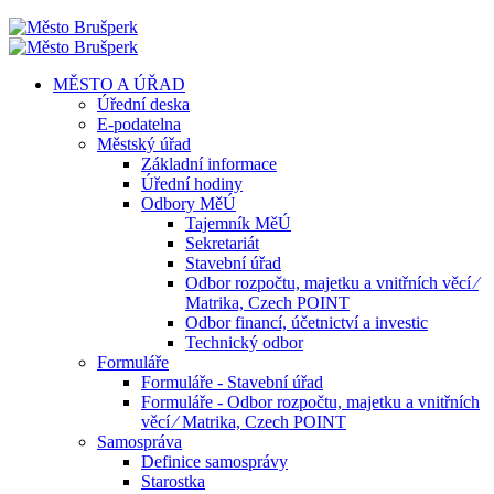
MĚSTO A ÚŘAD
Úřední deska
E-podatelna
Městský úřad
Základní informace
Úřední hodiny
Odbory MěÚ
Tajemník MěÚ
Sekretariát
Stavební úřad
Odbor rozpočtu, majetku a vnitřních věcí ⁄
Matrika, Czech POINT
Odbor financí, účetnictví a investic
Technický odbor
Formuláře
Formuláře - Stavební úřad
Formuláře - Odbor rozpočtu, majetku a vnitřních
věcí ⁄ Matrika, Czech POINT
Samospráva
Definice samosprávy
Starostka