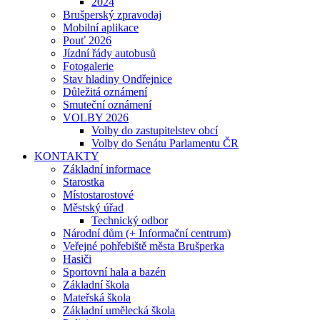
2024
Brušperský zpravodaj
Mobilní aplikace
Pouť 2026
Jízdní řády autobusů
Fotogalerie
Stav hladiny Ondřejnice
Důležitá oznámení
Smuteční oznámení
VOLBY 2026
Volby do zastupitelstev obcí
Volby do Senátu Parlamentu ČR
KONTAKTY
Základní informace
Starostka
Místostarostové
Městský úřad
Technický odbor
Národní dům (+ Informační centrum)
Veřejné pohřebiště města Brušperka
Hasiči
Sportovní hala a bazén
Základní škola
Mateřská škola
Základní umělecká škola