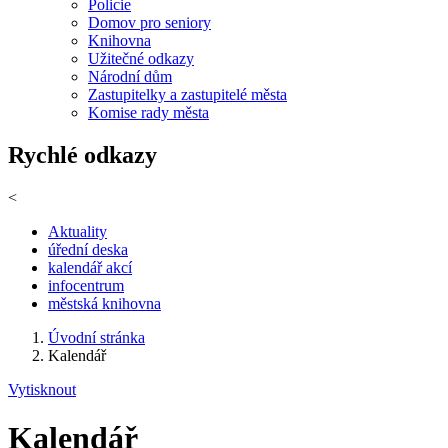
Policie
Domov pro seniory
Knihovna
Užitečné odkazy
Národní dům
Zastupitelky a zastupitelé města
Komise rady města
Rychlé odkazy
<
Aktuality
úřední deska
kalendář akcí
infocentrum
městská knihovna
Úvodní stránka
Kalendář
Vytisknout
Kalendář