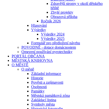
Zdravější stromy v okolí dětského
hřiště
Zbylé projekty
Obrazová příloha
Ročník 2026
Hlasování
Výsledky
Výsledky 2024
Výsledky 2025
Formulář pro předložení návrhu
POVODNĚ - dotace domácnostem
Omezení používání pyrotechniky
PORTÁL OBČANA
MĚSTSKÁ KNIHOVNA
O MĚSTĚ
O městě
Základní informace
Historie
Pověsti a zajímavosti
Osobnosti
Památky
Městská památková zóna
Zakládací listina
Symboly města
Historické fotografie