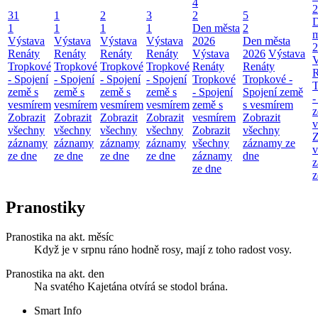
4
2
31
1
2
3
2
5
1
1
1
1
Den města
2
m
Výstava
Výstava
Výstava
Výstava
2026
Den města
2
Renáty
Renáty
Renáty
Renáty
Výstava
2026
Výstava
V
Tropkové
Tropkové
Tropkové
Tropkové
Renáty
Renáty
R
- Spojení
- Spojení
- Spojení
- Spojení
Tropkové
Tropkové -
T
země s
země s
země s
země s
- Spojení
Spojení země
-
vesmírem
vesmírem
vesmírem
vesmírem
země s
s vesmírem
z
Zobrazit
Zobrazit
Zobrazit
Zobrazit
vesmírem
Zobrazit
v
všechny
všechny
všechny
všechny
Zobrazit
všechny
Z
záznamy
záznamy
záznamy
záznamy
všechny
záznamy ze
v
ze dne
ze dne
ze dne
ze dne
záznamy
dne
z
ze dne
z
Pranostiky
Pranostika na akt. měsíc
Když je v srpnu ráno hodně rosy, mají z toho radost vosy.
Pranostika na akt. den
Na svatého Kajetána otvírá se stodol brána.
Smart Info