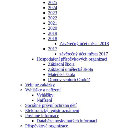
2025
2024
2023
2022
2021
2020
2019
2018
Závěrečný účet města 2018
2017
závěrečný účet města 2017
Hospodaření příspěvkových organizací
Základní škola
Základní umělecká škola
Mateřská škola
Domov seniorů Ondráš
Veřejné zakázky
Vyhlášky a nařízení
Vyhlášky
Nařízení
Sociálně-právní ochrana dětí
Elektronický registr oznámení
Povinné informace
Databáze poskytnutých informací
Příspěvkové organizace