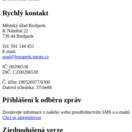
Rychlý kontakt
Městský úřad Brušperk
K Náměstí 22
739 44 Brušperk
Tel: 591 144 451
E-mail:
urad@brusperk-mesto.cz
IČ: 00296538
DIČ: CZ00296538
Č. účtu: 190526977/0300
Datová schránka: 37cbe8h
Přihlášení k odběru zpráv
Dostávejte informace z našeho webu prostřednictvím SMS a e-mailů
Chci se zaregistrovat
Zjednodušená verze