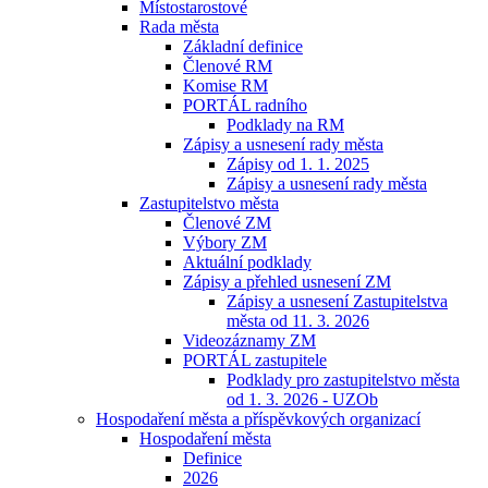
Místostarostové
Rada města
Základní definice
Členové RM
Komise RM
PORTÁL radního
Podklady na RM
Zápisy a usnesení rady města
Zápisy od 1. 1. 2025
Zápisy a usnesení rady města
Zastupitelstvo města
Členové ZM
Výbory ZM
Aktuální podklady
Zápisy a přehled usnesení ZM
Zápisy a usnesení Zastupitelstva
města od 11. 3. 2026
Videozáznamy ZM
PORTÁL zastupitele
Podklady pro zastupitelstvo města
od 1. 3. 2026 - UZOb
Hospodaření města a příspěvkových organizací
Hospodaření města
Definice
2026