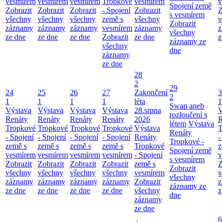
vesmírem
vesmírem
vesmírem
Tropkové
vesmírem
v
Spojení země
Zobrazit
Zobrazit
Zobrazit
- Spojení
Zobrazit
Z
s vesmírem
všechny
všechny
všechny
země s
všechny
v
Zobrazit
záznamy
záznamy
záznamy
vesmírem
záznamy
z
všechny
ze dne
ze dne
ze dne
Zobrazit
ze dne
z
záznamy ze
všechny
dne
záznamy
ze dne
28
2
29
24
25
26
27
Zakončení
3
2
1
1
1
1
léta
1
Swap aneb
Výstava
Výstava
Výstava
Výstava
28.srpna
V
rozloučení s
Renáty
Renáty
Renáty
Renáty
2026
R
létem
Výstava
Tropkové
Tropkové
Tropkové
Tropkové
Výstava
T
Renáty
- Spojení
- Spojení
- Spojení
- Spojení
Renáty
-
Tropkové -
země s
země s
země s
země s
Tropkové
z
Spojení země
vesmírem
vesmírem
vesmírem
vesmírem
- Spojení
v
s vesmírem
Zobrazit
Zobrazit
Zobrazit
Zobrazit
země s
Z
Zobrazit
všechny
všechny
všechny
všechny
vesmírem
v
všechny
záznamy
záznamy
záznamy
záznamy
Zobrazit
z
záznamy ze
ze dne
ze dne
ze dne
ze dne
všechny
z
dne
záznamy
ze dne
6