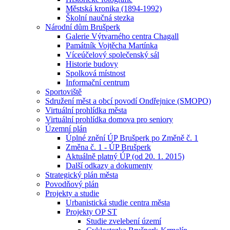
Městská kronika (1894-1992)
Školní naučná stezka
Národní dům Brušperk
Galerie Výtvarného centra Chagall
Památník Vojtěcha Martínka
Víceúčelový společenský sál
Historie budovy
Spolková místnost
Informační centrum
Sportoviště
Sdružení měst a obcí povodí Ondřejnice (SMOPO)
Virtuální prohlídka města
Virtuální prohlídka domova pro seniory
Územní plán
Úplné znění ÚP Brušperk po Změně č. 1
Změna č. 1 - ÚP Brušperk
Aktuálně platný ÚP (od 20. 1. 2015)
Další odkazy a dokumenty
Strategický plán města
Povodňový plán
Projekty a studie
Urbanistická studie centra města
Projekty OP ST
Studie zvelebení území