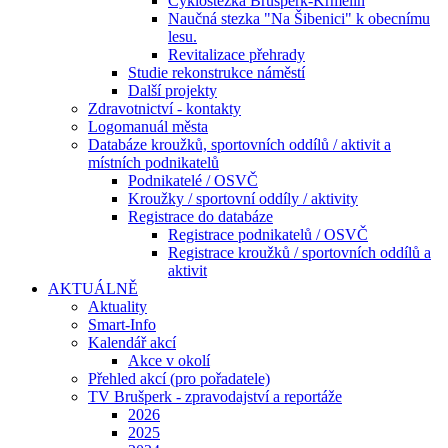
Cyklostezka Brušperk-Krmelín
Naučná stezka "Na Šibenici" k obecnímu
lesu.
Revitalizace přehrady
Studie rekonstrukce náměstí
Další projekty
Zdravotnictví - kontakty
Logomanuál města
Databáze kroužků, sportovních oddílů / aktivit a
místních podnikatelů
Podnikatelé / OSVČ
Kroužky / sportovní oddíly / aktivity
Registrace do databáze
Registrace podnikatelů / OSVČ
Registrace kroužků / sportovních oddílů a
aktivit
AKTUÁLNĚ
Aktuality
Smart-Info
Kalendář akcí
Akce v okolí
Přehled akcí (pro pořadatele)
TV Brušperk - zpravodajství a reportáže
2026
2025