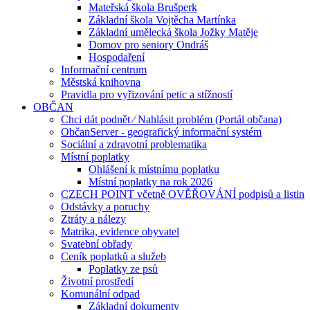
Mateřská škola Brušperk
Základní škola Vojtěcha Martínka
Základní umělecká škola Jožky Matěje
Domov pro seniory Ondráš
Hospodaření
Informační centrum
Městská knihovna
Pravidla pro vyřizování petic a stížností
OBČAN
Chci dát podnět ⁄ Nahlásit problém (Portál občana)
ObčanServer - geografický informační systém
Sociální a zdravotní problematika
Místní poplatky
Ohlášení k místnímu poplatku
Místní poplatky na rok 2026
CZECH POINT včetně OVĚŘOVÁNÍ podpisů a listin
Odstávky a poruchy
Ztráty a nálezy
Matrika, evidence obyvatel
Svatební obřady
Ceník poplatků a služeb
Poplatky ze psů
Životní prostředí
Komunální odpad
Základní dokumenty