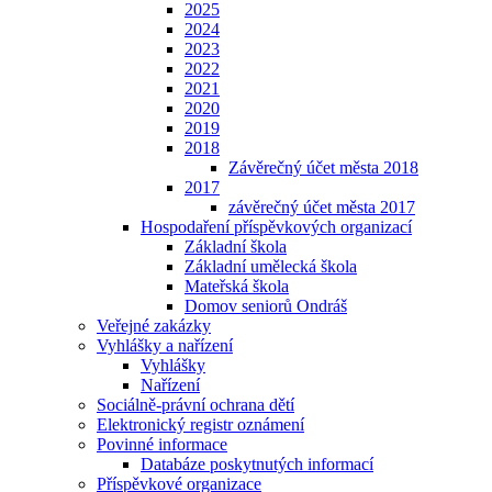
2025
2024
2023
2022
2021
2020
2019
2018
Závěrečný účet města 2018
2017
závěrečný účet města 2017
Hospodaření příspěvkových organizací
Základní škola
Základní umělecká škola
Mateřská škola
Domov seniorů Ondráš
Veřejné zakázky
Vyhlášky a nařízení
Vyhlášky
Nařízení
Sociálně-právní ochrana dětí
Elektronický registr oznámení
Povinné informace
Databáze poskytnutých informací
Příspěvkové organizace