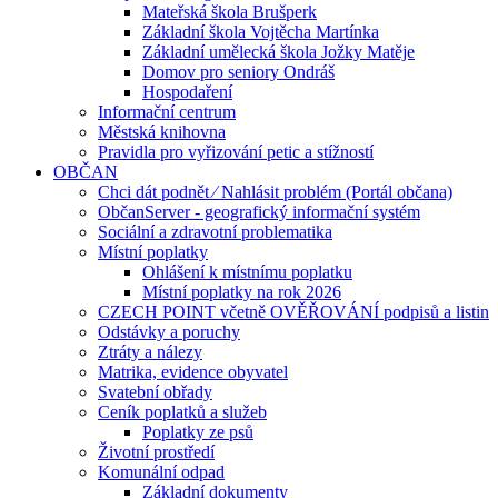
Mateřská škola Brušperk
Základní škola Vojtěcha Martínka
Základní umělecká škola Jožky Matěje
Domov pro seniory Ondráš
Hospodaření
Informační centrum
Městská knihovna
Pravidla pro vyřizování petic a stížností
OBČAN
Chci dát podnět ⁄ Nahlásit problém (Portál občana)
ObčanServer - geografický informační systém
Sociální a zdravotní problematika
Místní poplatky
Ohlášení k místnímu poplatku
Místní poplatky na rok 2026
CZECH POINT včetně OVĚŘOVÁNÍ podpisů a listin
Odstávky a poruchy
Ztráty a nálezy
Matrika, evidence obyvatel
Svatební obřady
Ceník poplatků a služeb
Poplatky ze psů
Životní prostředí
Komunální odpad
Základní dokumenty