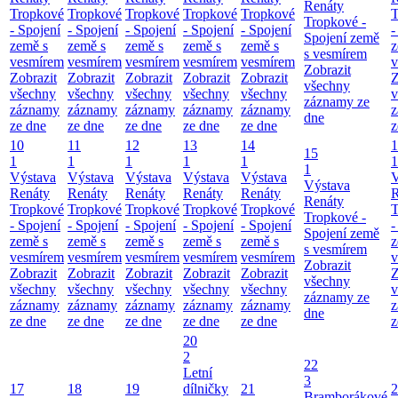
Renáty
Tropkové
Tropkové
Tropkové
Tropkové
Tropkové
T
Tropkové -
- Spojení
- Spojení
- Spojení
- Spojení
- Spojení
-
Spojení země
země s
země s
země s
země s
země s
z
s vesmírem
vesmírem
vesmírem
vesmírem
vesmírem
vesmírem
v
Zobrazit
Zobrazit
Zobrazit
Zobrazit
Zobrazit
Zobrazit
Z
všechny
všechny
všechny
všechny
všechny
všechny
v
záznamy ze
záznamy
záznamy
záznamy
záznamy
záznamy
z
dne
ze dne
ze dne
ze dne
ze dne
ze dne
z
10
11
12
13
14
1
15
1
1
1
1
1
1
1
Výstava
Výstava
Výstava
Výstava
Výstava
V
Výstava
Renáty
Renáty
Renáty
Renáty
Renáty
R
Renáty
Tropkové
Tropkové
Tropkové
Tropkové
Tropkové
T
Tropkové -
- Spojení
- Spojení
- Spojení
- Spojení
- Spojení
-
Spojení země
země s
země s
země s
země s
země s
z
s vesmírem
vesmírem
vesmírem
vesmírem
vesmírem
vesmírem
v
Zobrazit
Zobrazit
Zobrazit
Zobrazit
Zobrazit
Zobrazit
Z
všechny
všechny
všechny
všechny
všechny
všechny
v
záznamy ze
záznamy
záznamy
záznamy
záznamy
záznamy
z
dne
ze dne
ze dne
ze dne
ze dne
ze dne
z
20
2
22
Letní
3
17
18
19
dílničky
21
2
Bramborákové