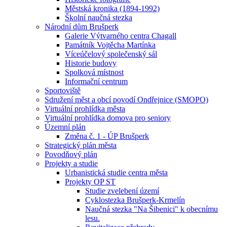
Městská kronika (1894-1992)
Školní naučná stezka
Národní dům Brušperk
Galerie Výtvarného centra Chagall
Památník Vojtěcha Martínka
Víceúčelový společenský sál
Historie budovy
Spolková místnost
Informační centrum
Sportoviště
Sdružení měst a obcí povodí Ondřejnice (SMOPO)
Virtuální prohlídka města
Virtuální prohlídka domova pro seniory
Územní plán
Změna č. 1 - ÚP Brušperk
Strategický plán města
Povodňový plán
Projekty a studie
Urbanistická studie centra města
Projekty OP ST
Studie zvelebení území
Cyklostezka Brušperk-Krmelín
Naučná stezka "Na Šibenici" k obecnímu
lesu.