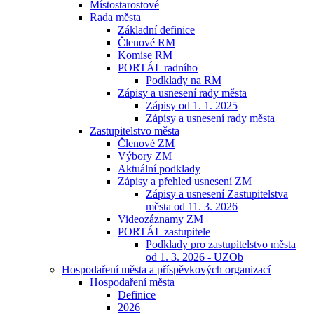
Místostarostové
Rada města
Základní definice
Členové RM
Komise RM
PORTÁL radního
Podklady na RM
Zápisy a usnesení rady města
Zápisy od 1. 1. 2025
Zápisy a usnesení rady města
Zastupitelstvo města
Členové ZM
Výbory ZM
Aktuální podklady
Zápisy a přehled usnesení ZM
Zápisy a usnesení Zastupitelstva
města od 11. 3. 2026
Videozáznamy ZM
PORTÁL zastupitele
Podklady pro zastupitelstvo města
od 1. 3. 2026 - UZOb
Hospodaření města a příspěvkových organizací
Hospodaření města
Definice
2026