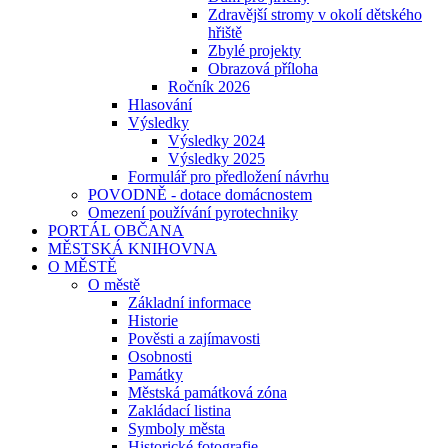
Zdravější stromy v okolí dětského
hřiště
Zbylé projekty
Obrazová příloha
Ročník 2026
Hlasování
Výsledky
Výsledky 2024
Výsledky 2025
Formulář pro předložení návrhu
POVODNĚ - dotace domácnostem
Omezení používání pyrotechniky
PORTÁL OBČANA
MĚSTSKÁ KNIHOVNA
O MĚSTĚ
O městě
Základní informace
Historie
Pověsti a zajímavosti
Osobnosti
Památky
Městská památková zóna
Zakládací listina
Symboly města
Historické fotografie