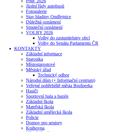
Pouť 2026
Jízdní řády autobusů
Fotogalerie
Stav hladiny Ondřejnice
Důležitá oznámení
Smuteční oznámení
VOLBY 2026
Volby do zastupitelstev obcí
Volby do Senátu Parlamentu ČR
KONTAKTY
Základní informace
Starostka
Místostarostové
Městský úřad
Technický odbor
Národní dům (+ Informační centrum)
Veřejné pohřebiště města Brušperka
Hasiči
Sportovní hala a bazén
Základní škola
Mateřská škola
Základní umělecká škola
Policie
Domov pro seniory
Knihovna