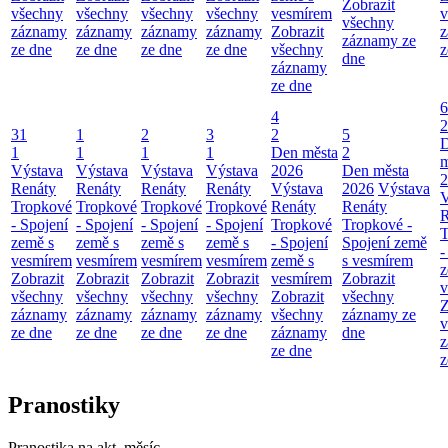
Zobrazit
všechny
všechny
všechny
všechny
vesmírem
v
všechny
záznamy
záznamy
záznamy
záznamy
Zobrazit
z
záznamy ze
ze dne
ze dne
ze dne
ze dne
všechny
z
dne
záznamy
ze dne
6
4
2
31
1
2
3
2
5
1
1
1
1
Den města
2
m
Výstava
Výstava
Výstava
Výstava
2026
Den města
2
Renáty
Renáty
Renáty
Renáty
Výstava
2026
Výstava
V
Tropkové
Tropkové
Tropkové
Tropkové
Renáty
Renáty
R
- Spojení
- Spojení
- Spojení
- Spojení
Tropkové
Tropkové -
T
země s
země s
země s
země s
- Spojení
Spojení země
-
vesmírem
vesmírem
vesmírem
vesmírem
země s
s vesmírem
z
Zobrazit
Zobrazit
Zobrazit
Zobrazit
vesmírem
Zobrazit
v
všechny
všechny
všechny
všechny
Zobrazit
všechny
Z
záznamy
záznamy
záznamy
záznamy
všechny
záznamy ze
v
ze dne
ze dne
ze dne
ze dne
záznamy
dne
z
ze dne
z
Pranostiky
Pranostika na akt. měsíc