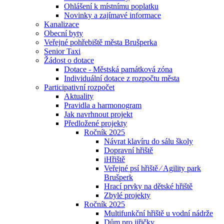
Ohlášení k místnímu poplatku
Novinky a zajímavé informace
Kanalizace
Obecní byty
Veřejné pohřebiště města Brušperka
Senior Taxi
Žádost o dotace
Dotace - Městská památková zóna
Individuální dotace z rozpočtu města
Participativní rozpočet
Aktuality
Pravidla a harmonogram
Jak navrhnout projekt
Předložené projekty
Ročník 2025
Návrat klavíru do sálu školy
Dopravní hřiště
iHřiště
Veřejné psí hřiště ⁄ Agility park
Brušperk
Hrací prvky na dětské hřiště
Zbylé projekty
Ročník 2025
Multifunkční hřiště u vodní nádrže
Dům pro jiřičky