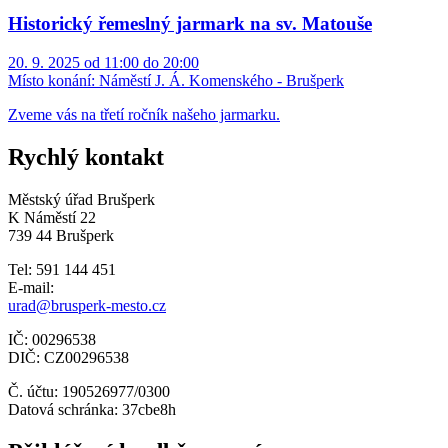
Historický řemeslný jarmark na sv. Matouše
20. 9. 2025 od 11:00 do 20:00
Místo konání:
Náměstí J. Á. Komenského - Brušperk
Zveme vás na třetí ročník našeho jarmarku.
Rychlý kontakt
Městský úřad Brušperk
K Náměstí 22
739 44 Brušperk
Tel: 591 144 451
E-mail:
urad@brusperk-mesto.cz
IČ: 00296538
DIČ: CZ00296538
Č. účtu: 190526977/0300
Datová schránka: 37cbe8h