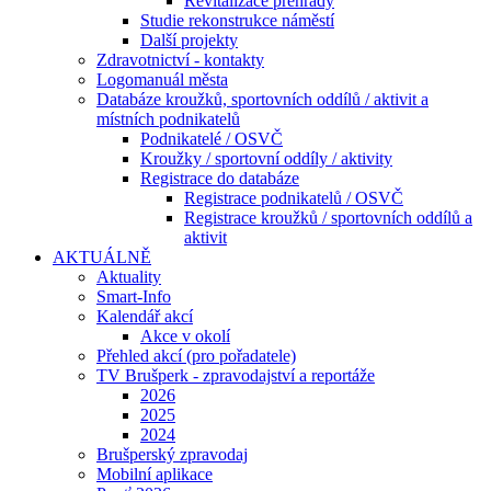
Revitalizace přehrady
Studie rekonstrukce náměstí
Další projekty
Zdravotnictví - kontakty
Logomanuál města
Databáze kroužků, sportovních oddílů / aktivit a
místních podnikatelů
Podnikatelé / OSVČ
Kroužky / sportovní oddíly / aktivity
Registrace do databáze
Registrace podnikatelů / OSVČ
Registrace kroužků / sportovních oddílů a
aktivit
AKTUÁLNĚ
Aktuality
Smart-Info
Kalendář akcí
Akce v okolí
Přehled akcí (pro pořadatele)
TV Brušperk - zpravodajství a reportáže
2026
2025
2024
Brušperský zpravodaj
Mobilní aplikace