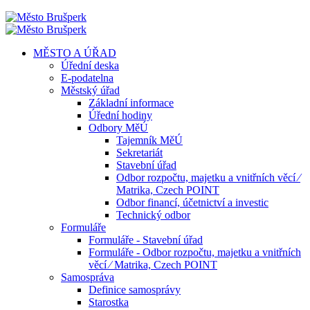
MĚSTO A ÚŘAD
Úřední deska
E-podatelna
Městský úřad
Základní informace
Úřední hodiny
Odbory MěÚ
Tajemník MěÚ
Sekretariát
Stavební úřad
Odbor rozpočtu, majetku a vnitřních věcí ⁄
Matrika, Czech POINT
Odbor financí, účetnictví a investic
Technický odbor
Formuláře
Formuláře - Stavební úřad
Formuláře - Odbor rozpočtu, majetku a vnitřních
věcí ⁄ Matrika, Czech POINT
Samospráva
Definice samosprávy
Starostka