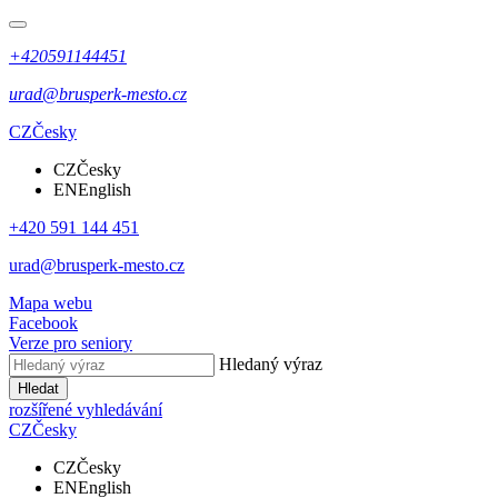
+420591144451
urad@brusperk-mesto.cz
CZ
Česky
CZ
Česky
EN
English
+420 591 144 451
urad@brusperk-mesto.cz
Mapa webu
Facebook
Verze pro seniory
Hledaný výraz
Hledat
rozšířené vyhledávání
CZ
Česky
CZ
Česky
EN
English