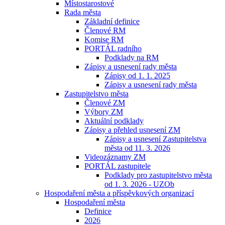
Místostarostové
Rada města
Základní definice
Členové RM
Komise RM
PORTÁL radního
Podklady na RM
Zápisy a usnesení rady města
Zápisy od 1. 1. 2025
Zápisy a usnesení rady města
Zastupitelstvo města
Členové ZM
Výbory ZM
Aktuální podklady
Zápisy a přehled usnesení ZM
Zápisy a usnesení Zastupitelstva
města od 11. 3. 2026
Videozáznamy ZM
PORTÁL zastupitele
Podklady pro zastupitelstvo města
od 1. 3. 2026 - UZOb
Hospodaření města a příspěvkových organizací
Hospodaření města
Definice
2026