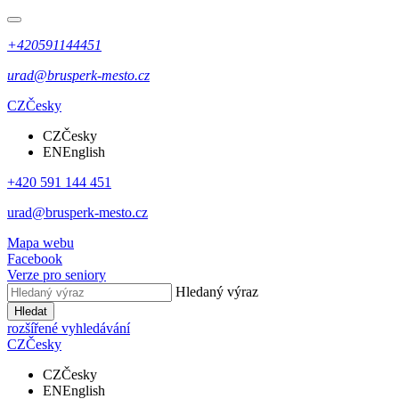
+420591144451
urad@brusperk-mesto.cz
CZ
Česky
CZ
Česky
EN
English
+420 591 144 451
urad@brusperk-mesto.cz
Mapa webu
Facebook
Verze pro seniory
Hledaný výraz
Hledat
rozšířené vyhledávání
CZ
Česky
CZ
Česky
EN
English