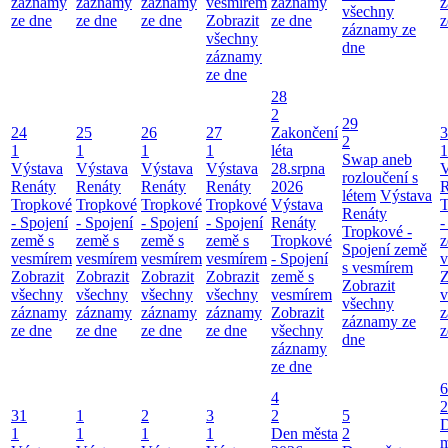
záznamy
záznamy
záznamy
vesmírem
záznamy
z
všechny
ze dne
ze dne
ze dne
Zobrazit
ze dne
z
záznamy ze
všechny
dne
záznamy
ze dne
28
2
29
24
25
26
27
Zakončení
3
2
1
1
1
1
léta
1
Swap aneb
Výstava
Výstava
Výstava
Výstava
28.srpna
V
rozloučení s
Renáty
Renáty
Renáty
Renáty
2026
R
létem
Výstava
Tropkové
Tropkové
Tropkové
Tropkové
Výstava
T
Renáty
- Spojení
- Spojení
- Spojení
- Spojení
Renáty
-
Tropkové -
země s
země s
země s
země s
Tropkové
z
Spojení země
vesmírem
vesmírem
vesmírem
vesmírem
- Spojení
v
s vesmírem
Zobrazit
Zobrazit
Zobrazit
Zobrazit
země s
Z
Zobrazit
všechny
všechny
všechny
všechny
vesmírem
v
všechny
záznamy
záznamy
záznamy
záznamy
Zobrazit
z
záznamy ze
ze dne
ze dne
ze dne
ze dne
všechny
z
dne
záznamy
ze dne
6
4
2
31
1
2
3
2
5
1
1
1
1
Den města
2
m