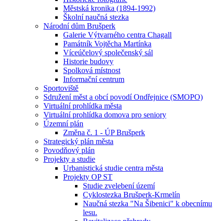
Městská kronika (1894-1992)
Školní naučná stezka
Národní dům Brušperk
Galerie Výtvarného centra Chagall
Památník Vojtěcha Martínka
Víceúčelový společenský sál
Historie budovy
Spolková místnost
Informační centrum
Sportoviště
Sdružení měst a obcí povodí Ondřejnice (SMOPO)
Virtuální prohlídka města
Virtuální prohlídka domova pro seniory
Územní plán
Změna č. 1 - ÚP Brušperk
Strategický plán města
Povodňový plán
Projekty a studie
Urbanistická studie centra města
Projekty OP ST
Studie zvelebení území
Cyklostezka Brušperk-Krmelín
Naučná stezka "Na Šibenici" k obecnímu
lesu.