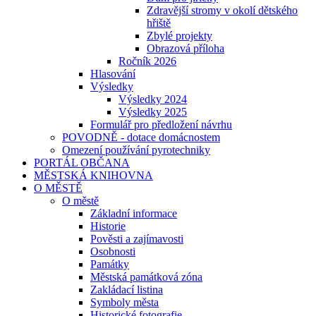
Zdravější stromy v okolí dětského
hřiště
Zbylé projekty
Obrazová příloha
Ročník 2026
Hlasování
Výsledky
Výsledky 2024
Výsledky 2025
Formulář pro předložení návrhu
POVODNĚ - dotace domácnostem
Omezení používání pyrotechniky
PORTÁL OBČANA
MĚSTSKÁ KNIHOVNA
O MĚSTĚ
O městě
Základní informace
Historie
Pověsti a zajímavosti
Osobnosti
Památky
Městská památková zóna
Zakládací listina
Symboly města
Historické fotografie