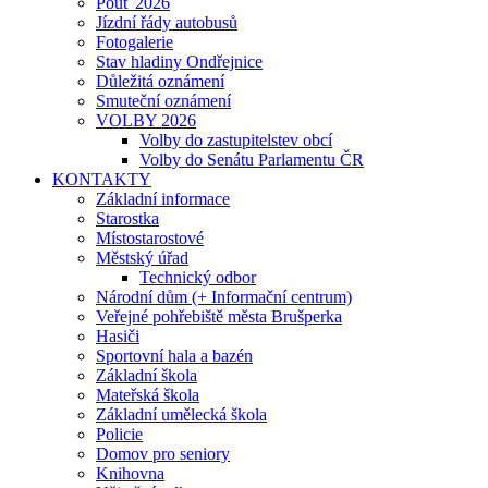
Pouť 2026
Jízdní řády autobusů
Fotogalerie
Stav hladiny Ondřejnice
Důležitá oznámení
Smuteční oznámení
VOLBY 2026
Volby do zastupitelstev obcí
Volby do Senátu Parlamentu ČR
KONTAKTY
Základní informace
Starostka
Místostarostové
Městský úřad
Technický odbor
Národní dům (+ Informační centrum)
Veřejné pohřebiště města Brušperka
Hasiči
Sportovní hala a bazén
Základní škola
Mateřská škola
Základní umělecká škola
Policie
Domov pro seniory
Knihovna