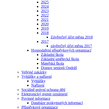
2025
2024
2023
2022
2021
2020
2019
2018
Závěrečný účet města 2018
2017
závěrečný účet města 2017
Hospodaření příspěvkových organizací
Základní škola
Základní umělecká škola
Mateřská škola
Domov seniorů Ondráš
Veřejné zakázky
Vyhlášky a nařízení
Vyhlášky
Nařízení
Sociálně-právní ochrana dětí
Elektronický registr oznámení
Povinné informace
Databáze poskytnutých informací
Příspěvkové organizace