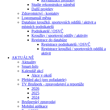
Revitalizace přehrady
Studie rekonstrukce náměstí
Další projekty
Zdravotnictví - kontakty
Logomanuál města
Databáze kroužků, sportovních oddílů / aktivit a
místních podnikatelů
Podnikatelé / OSVČ
Kroužky / sportovní oddíly / aktivity
Registrace do databáze
Registrace podnikatelů / OSVČ
Registrace kroužků / sportovních oddílů a
aktivit
AKTUÁLNĚ
Aktuality
Smart-Info
Kalendář akcí
Akce v okolí
Přehled akcí (pro pořadatele)
TV Brušperk - zpravodajství a reportáže
2026
2025
2024
Brušperský zpravodaj
Mobilní aplikace