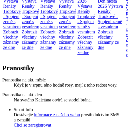
Výstava
Výstava
Výstava
Výstava
2026
Den města
2
Renáty
Renáty
Renáty
Renáty
Výstava
2026
Výstava
V
Tropkové
Tropkové
Tropkové
Tropkové
Renáty
Renáty
R
- Spojení
- Spojení
- Spojení
- Spojení
Tropkové
Tropkové -
T
země s
země s
země s
země s
- Spojení
Spojení země
-
vesmírem
vesmírem
vesmírem
vesmírem
země s
s vesmírem
z
Zobrazit
Zobrazit
Zobrazit
Zobrazit
vesmírem
Zobrazit
v
všechny
všechny
všechny
všechny
Zobrazit
všechny
Z
záznamy
záznamy
záznamy
záznamy
všechny
záznamy ze
v
ze dne
ze dne
ze dne
ze dne
záznamy
dne
z
ze dne
z
Pranostiky
Pranostika na akt. měsíc
Když je v srpnu ráno hodně rosy, mají z toho radost vosy.
Pranostika na akt. den
Na svatého Kajetána otvírá se stodol brána.
Smart Info
Dostávejte
informace z našeho webu
prostřednictvím SMS
a e-mailů
Chci se zaregistrovat