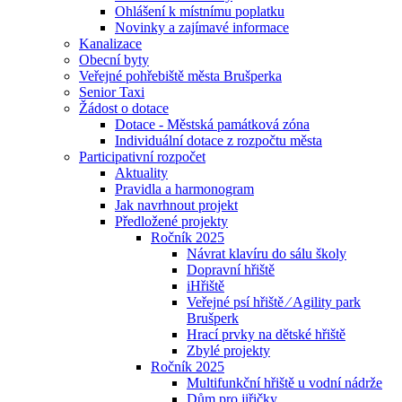
Ohlášení k místnímu poplatku
Novinky a zajímavé informace
Kanalizace
Obecní byty
Veřejné pohřebiště města Brušperka
Senior Taxi
Žádost o dotace
Dotace - Městská památková zóna
Individuální dotace z rozpočtu města
Participativní rozpočet
Aktuality
Pravidla a harmonogram
Jak navrhnout projekt
Předložené projekty
Ročník 2025
Návrat klavíru do sálu školy
Dopravní hřiště
iHřiště
Veřejné psí hřiště ⁄ Agility park
Brušperk
Hrací prvky na dětské hřiště
Zbylé projekty
Ročník 2025
Multifunkční hřiště u vodní nádrže
Dům pro jiřičky