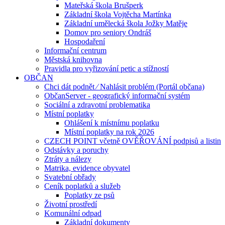
Mateřská škola Brušperk
Základní škola Vojtěcha Martínka
Základní umělecká škola Jožky Matěje
Domov pro seniory Ondráš
Hospodaření
Informační centrum
Městská knihovna
Pravidla pro vyřizování petic a stížností
OBČAN
Chci dát podnět ⁄ Nahlásit problém (Portál občana)
ObčanServer - geografický informační systém
Sociální a zdravotní problematika
Místní poplatky
Ohlášení k místnímu poplatku
Místní poplatky na rok 2026
CZECH POINT včetně OVĚŘOVÁNÍ podpisů a listin
Odstávky a poruchy
Ztráty a nálezy
Matrika, evidence obyvatel
Svatební obřady
Ceník poplatků a služeb
Poplatky ze psů
Životní prostředí
Komunální odpad
Základní dokumenty