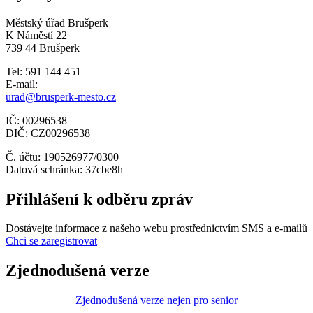
Městský úřad Brušperk
K Náměstí 22
739 44 Brušperk
Tel: 591 144 451
E-mail:
urad@brusperk-mesto.cz
IČ: 00296538
DIČ: CZ00296538
Č. účtu: 190526977/0300
Datová schránka: 37cbe8h
Přihlášení k odběru zpráv
Dostávejte informace z našeho webu prostřednictvím SMS a e-mailů
Chci se zaregistrovat
Zjednodušená verze
Zjednodušená verze nejen pro senior