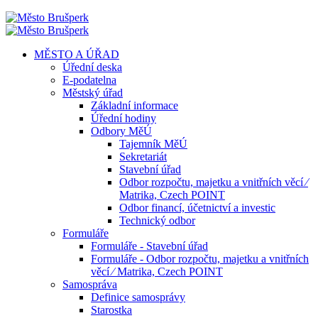
MĚSTO A ÚŘAD
Úřední deska
E-podatelna
Městský úřad
Základní informace
Úřední hodiny
Odbory MěÚ
Tajemník MěÚ
Sekretariát
Stavební úřad
Odbor rozpočtu, majetku a vnitřních věcí ⁄
Matrika, Czech POINT
Odbor financí, účetnictví a investic
Technický odbor
Formuláře
Formuláře - Stavební úřad
Formuláře - Odbor rozpočtu, majetku a vnitřních
věcí ⁄ Matrika, Czech POINT
Samospráva
Definice samosprávy
Starostka