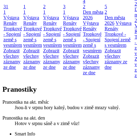
4
2
31
1
2
3
2
5
1
1
1
1
Den města
2
m
Výstava
Výstava
Výstava
Výstava
2026
Den města
2
Renáty
Renáty
Renáty
Renáty
Výstava
2026
Výstava
V
Tropkové
Tropkové
Tropkové
Tropkové
Renáty
Renáty
R
- Spojení
- Spojení
- Spojení
- Spojení
Tropkové
Tropkové -
T
země s
země s
země s
země s
- Spojení
Spojení země
-
vesmírem
vesmírem
vesmírem
vesmírem
země s
s vesmírem
z
Zobrazit
Zobrazit
Zobrazit
Zobrazit
vesmírem
Zobrazit
v
všechny
všechny
všechny
všechny
Zobrazit
všechny
Z
záznamy
záznamy
záznamy
záznamy
všechny
záznamy ze
v
ze dne
ze dne
ze dne
ze dne
záznamy
dne
z
ze dne
z
Pranostiky
Pranostika na akt. měsíc
Jsou-li v srpnu hory kalný, budou v zimě mrazy valný.
Pranostika na akt. den
Hotov v srpnu sáně a v zimě vůz!
Smart Info