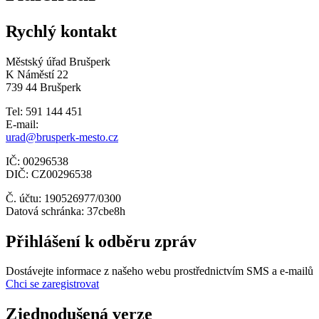
Rychlý kontakt
Městský úřad Brušperk
K Náměstí 22
739 44 Brušperk
Tel: 591 144 451
E-mail:
urad@brusperk-mesto.cz
IČ: 00296538
DIČ: CZ00296538
Č. účtu: 190526977/0300
Datová schránka: 37cbe8h
Přihlášení k odběru zpráv
Dostávejte informace z našeho webu prostřednictvím SMS a e-mailů
Chci se zaregistrovat
Zjednodušená verze