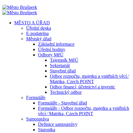
MĚSTO A ÚŘAD
Úřední deska
E-podatelna
Městský úřad
Základní informace
Úřední hodiny
Odbory MěÚ
Tajemník MěÚ
Sekretariát
Stavební úřad
Odbor rozpočtu, majetku a vnitřních věcí ⁄
Matrika, Czech POINT
Odbor financí, účetnictví a investic
Technický odbor
Formuláře
Formuláře - Stavební úřad
Formuláře - Odbor rozpočtu, majetku a vnitřních
věcí ⁄ Matrika, Czech POINT
Samospráva
Definice samosprávy
Starostka