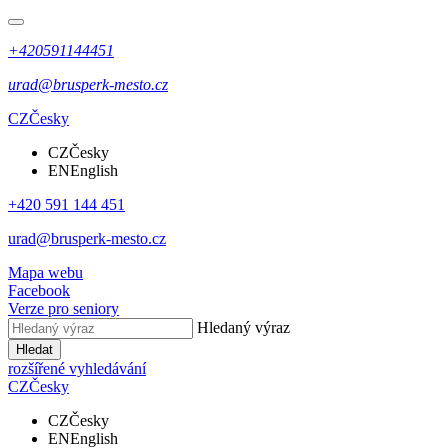
+420591144451
urad@brusperk-mesto.cz
CZ
Česky
CZ
Česky
EN
English
+420 591 144 451
urad@brusperk-mesto.cz
Mapa webu
Facebook
Verze pro seniory
Hledaný výraz
Hledat
rozšířené vyhledávání
CZ
Česky
CZ
Česky
EN
English