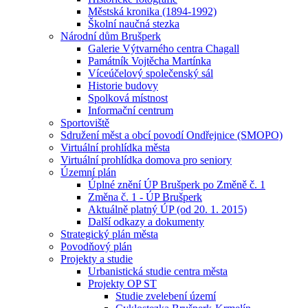
Městská kronika (1894-1992)
Školní naučná stezka
Národní dům Brušperk
Galerie Výtvarného centra Chagall
Památník Vojtěcha Martínka
Víceúčelový společenský sál
Historie budovy
Spolková místnost
Informační centrum
Sportoviště
Sdružení měst a obcí povodí Ondřejnice (SMOPO)
Virtuální prohlídka města
Virtuální prohlídka domova pro seniory
Územní plán
Úplné znění ÚP Brušperk po Změně č. 1
Změna č. 1 - ÚP Brušperk
Aktuálně platný ÚP (od 20. 1. 2015)
Další odkazy a dokumenty
Strategický plán města
Povodňový plán
Projekty a studie
Urbanistická studie centra města
Projekty OP ST
Studie zvelebení území