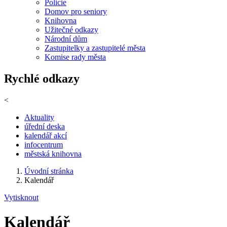
Policie
Domov pro seniory
Knihovna
Užitečné odkazy
Národní dům
Zastupitelky a zastupitelé města
Komise rady města
Rychlé odkazy
<
Aktuality
úřední deska
kalendář akcí
infocentrum
městská knihovna
Úvodní stránka
Kalendář
Vytisknout
Kalendář