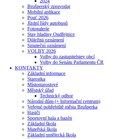
2024
Brušperský zpravodaj
Mobilní aplikace
Pouť 2026
Jízdní řády autobusů
Fotogalerie
Stav hladiny Ondřejnice
Důležitá oznámení
Smuteční oznámení
VOLBY 2026
Volby do zastupitelstev obcí
Volby do Senátu Parlamentu ČR
KONTAKTY
Základní informace
Starostka
Místostarostové
Městský úřad
Technický odbor
Národní dům (+ Informační centrum)
Veřejné pohřebiště města Brušperka
Hasiči
Sportovní hala a bazén
Základní škola
Mateřská škola
Základní umělecká škola