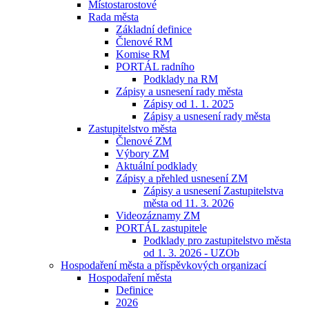
Místostarostové
Rada města
Základní definice
Členové RM
Komise RM
PORTÁL radního
Podklady na RM
Zápisy a usnesení rady města
Zápisy od 1. 1. 2025
Zápisy a usnesení rady města
Zastupitelstvo města
Členové ZM
Výbory ZM
Aktuální podklady
Zápisy a přehled usnesení ZM
Zápisy a usnesení Zastupitelstva
města od 11. 3. 2026
Videozáznamy ZM
PORTÁL zastupitele
Podklady pro zastupitelstvo města
od 1. 3. 2026 - UZOb
Hospodaření města a příspěvkových organizací
Hospodaření města
Definice
2026