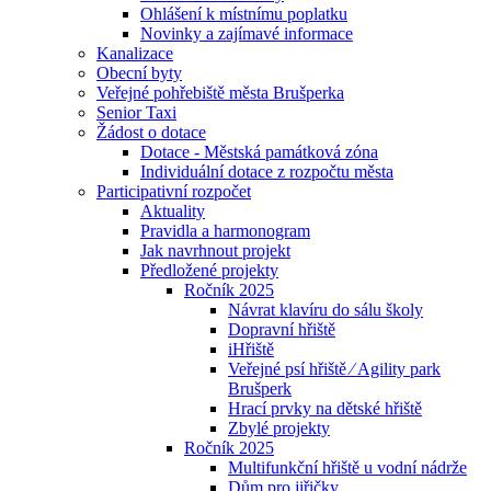
Ohlášení k místnímu poplatku
Novinky a zajímavé informace
Kanalizace
Obecní byty
Veřejné pohřebiště města Brušperka
Senior Taxi
Žádost o dotace
Dotace - Městská památková zóna
Individuální dotace z rozpočtu města
Participativní rozpočet
Aktuality
Pravidla a harmonogram
Jak navrhnout projekt
Předložené projekty
Ročník 2025
Návrat klavíru do sálu školy
Dopravní hřiště
iHřiště
Veřejné psí hřiště ⁄ Agility park
Brušperk
Hrací prvky na dětské hřiště
Zbylé projekty
Ročník 2025
Multifunkční hřiště u vodní nádrže
Dům pro jiřičky