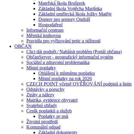
Mateřská škola Brušperk
Základní škola Vojtěcha Martínka
Základní umělecká škola Jožky Matěje
Domov pro seniory Ondráš
Hospodaření
Informační centrum
Městská knihovna
Pravidla pro vyřizování petic a stížností
OBČAN
Chci dát podnět ⁄ Nahlásit problém (Portál občana)
ObčanServer - geografický informační systém
Sociální a zdravotní problematika
Místní poplatky
Ohlášení k místnímu poplatku
Místní poplatky na rok 2026
CZECH POINT včetně OVĚŘOVÁNÍ podpisů a listin
Odstávky a poruchy
Ztráty a nálezy
Matrika, evidence obyvatel
Svatební obřady
Ceník poplatků a služeb
Poplatky ze psů
Životní prostředí
Komunální odpad
Základní dokumenty