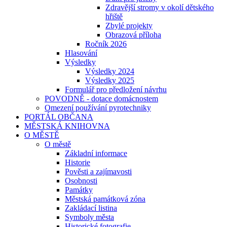
Zdravější stromy v okolí dětského
hřiště
Zbylé projekty
Obrazová příloha
Ročník 2026
Hlasování
Výsledky
Výsledky 2024
Výsledky 2025
Formulář pro předložení návrhu
POVODNĚ - dotace domácnostem
Omezení používání pyrotechniky
PORTÁL OBČANA
MĚSTSKÁ KNIHOVNA
O MĚSTĚ
O městě
Základní informace
Historie
Pověsti a zajímavosti
Osobnosti
Památky
Městská památková zóna
Zakládací listina
Symboly města
Historické fotografie