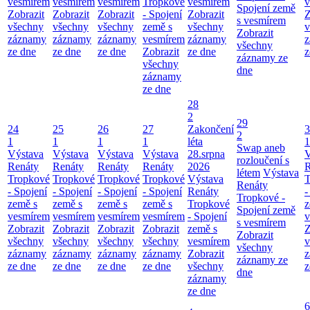
vesmírem
vesmírem
vesmírem
Tropkové
vesmírem
v
Spojení země
Zobrazit
Zobrazit
Zobrazit
- Spojení
Zobrazit
Z
s vesmírem
všechny
všechny
všechny
země s
všechny
v
Zobrazit
záznamy
záznamy
záznamy
vesmírem
záznamy
z
všechny
ze dne
ze dne
ze dne
Zobrazit
ze dne
z
záznamy ze
všechny
dne
záznamy
ze dne
28
2
29
24
25
26
27
Zakončení
3
2
1
1
1
1
léta
1
Swap aneb
Výstava
Výstava
Výstava
Výstava
28.srpna
V
rozloučení s
Renáty
Renáty
Renáty
Renáty
2026
R
létem
Výstava
Tropkové
Tropkové
Tropkové
Tropkové
Výstava
T
Renáty
- Spojení
- Spojení
- Spojení
- Spojení
Renáty
-
Tropkové -
země s
země s
země s
země s
Tropkové
z
Spojení země
vesmírem
vesmírem
vesmírem
vesmírem
- Spojení
v
s vesmírem
Zobrazit
Zobrazit
Zobrazit
Zobrazit
země s
Z
Zobrazit
všechny
všechny
všechny
všechny
vesmírem
v
všechny
záznamy
záznamy
záznamy
záznamy
Zobrazit
z
záznamy ze
ze dne
ze dne
ze dne
ze dne
všechny
z
dne
záznamy
ze dne
6