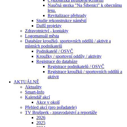
Cyklostezka Brušperk-Krmelín
Naučná stezka "Na Šibenici" k obecnímu
lesu.
Revitalizace přehrady
Studie rekonstrukce náměstí
Další projekty
Zdravotnictví - kontakty
Logomanuál města
Databáze kroužků, sportovních oddílů / aktivit a
místních podnikatelů
Podnikatelé / OSVČ
Kroužky / sportovní oddíly / aktivity
Registrace do databáze
Registrace podnikatelů / OSVČ
Registrace kroužků / sportovních oddílů a
aktivit
AKTUÁLNĚ
Aktuality
Smart-Info
Kalendář akcí
Akce v okolí
Přehled akcí (pro pořadatele)
TV Brušperk - zpravodajství a reportáže
2026
2025