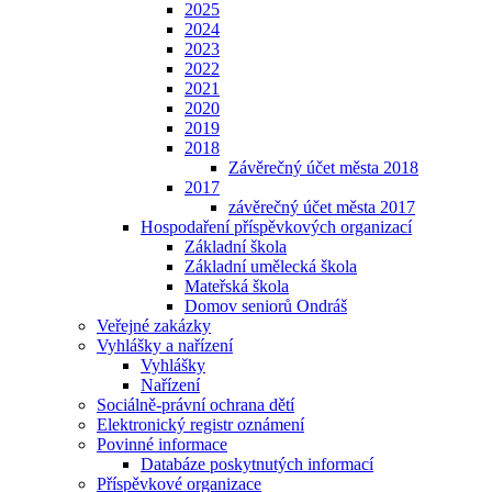
2025
2024
2023
2022
2021
2020
2019
2018
Závěrečný účet města 2018
2017
závěrečný účet města 2017
Hospodaření příspěvkových organizací
Základní škola
Základní umělecká škola
Mateřská škola
Domov seniorů Ondráš
Veřejné zakázky
Vyhlášky a nařízení
Vyhlášky
Nařízení
Sociálně-právní ochrana dětí
Elektronický registr oznámení
Povinné informace
Databáze poskytnutých informací
Příspěvkové organizace