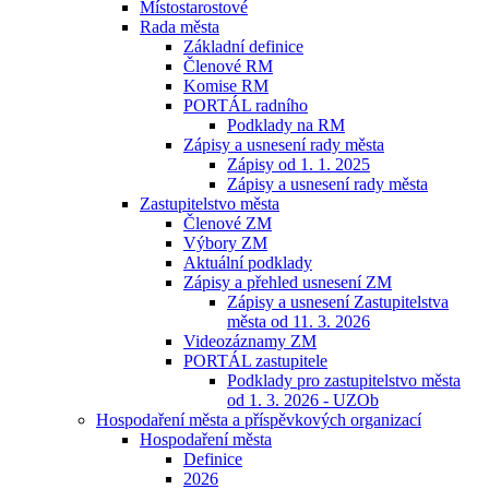
Místostarostové
Rada města
Základní definice
Členové RM
Komise RM
PORTÁL radního
Podklady na RM
Zápisy a usnesení rady města
Zápisy od 1. 1. 2025
Zápisy a usnesení rady města
Zastupitelstvo města
Členové ZM
Výbory ZM
Aktuální podklady
Zápisy a přehled usnesení ZM
Zápisy a usnesení Zastupitelstva
města od 11. 3. 2026
Videozáznamy ZM
PORTÁL zastupitele
Podklady pro zastupitelstvo města
od 1. 3. 2026 - UZOb
Hospodaření města a příspěvkových organizací
Hospodaření města
Definice
2026