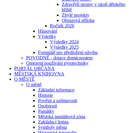
Zdravější stromy v okolí dětského
hřiště
Zbylé projekty
Obrazová příloha
Ročník 2026
Hlasování
Výsledky
Výsledky 2024
Výsledky 2025
Formulář pro předložení návrhu
POVODNĚ - dotace domácnostem
Omezení používání pyrotechniky
PORTÁL OBČANA
MĚSTSKÁ KNIHOVNA
O MĚSTĚ
O městě
Základní informace
Historie
Pověsti a zajímavosti
Osobnosti
Památky
Městská památková zóna
Zakládací listina
Symboly města
Historické fotografie