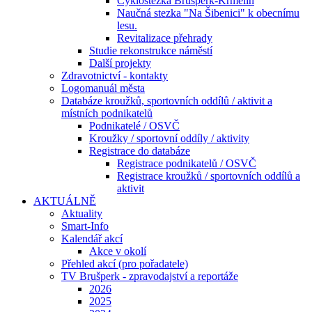
Cyklostezka Brušperk-Krmelín
Naučná stezka "Na Šibenici" k obecnímu
lesu.
Revitalizace přehrady
Studie rekonstrukce náměstí
Další projekty
Zdravotnictví - kontakty
Logomanuál města
Databáze kroužků, sportovních oddílů / aktivit a
místních podnikatelů
Podnikatelé / OSVČ
Kroužky / sportovní oddíly / aktivity
Registrace do databáze
Registrace podnikatelů / OSVČ
Registrace kroužků / sportovních oddílů a
aktivit
AKTUÁLNĚ
Aktuality
Smart-Info
Kalendář akcí
Akce v okolí
Přehled akcí (pro pořadatele)
TV Brušperk - zpravodajství a reportáže
2026
2025