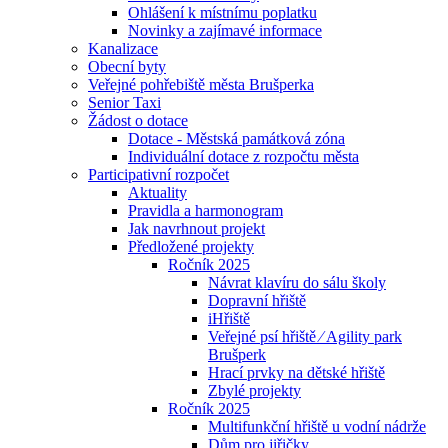
Ohlášení k místnímu poplatku
Novinky a zajímavé informace
Kanalizace
Obecní byty
Veřejné pohřebiště města Brušperka
Senior Taxi
Žádost o dotace
Dotace - Městská památková zóna
Individuální dotace z rozpočtu města
Participativní rozpočet
Aktuality
Pravidla a harmonogram
Jak navrhnout projekt
Předložené projekty
Ročník 2025
Návrat klavíru do sálu školy
Dopravní hřiště
iHřiště
Veřejné psí hřiště ⁄ Agility park
Brušperk
Hrací prvky na dětské hřiště
Zbylé projekty
Ročník 2025
Multifunkční hřiště u vodní nádrže
Dům pro jiřičky