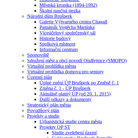
Městská kronika (1894-1992)
Školní naučná stezka
Národní dům Brušperk
Galerie Výtvarného centra Chagall
Památník Vojtěcha Martínka
Víceúčelový společenský sál
Historie budovy
Spolková místnost
Informační centrum
Sportoviště
Sdružení měst a obcí povodí Ondřejnice (SMOPO)
Virtuální prohlídka města
Virtuální prohlídka domova pro seniory
Územní plán
Úplné znění ÚP Brušperk po Změně č. 1
Změna č. 1 - ÚP Brušperk
Aktuálně platný ÚP (od 20. 1. 2015)
Další odkazy a dokumenty
Strategický plán města
Povodňový plán
Projekty a studie
Urbanistická studie centra města
Projekty OP ST
Studie zvelebení území