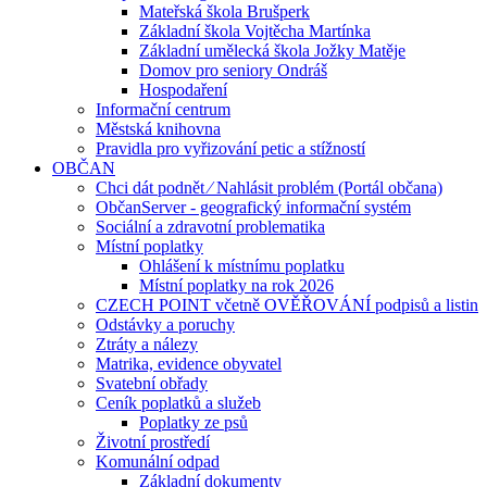
Mateřská škola Brušperk
Základní škola Vojtěcha Martínka
Základní umělecká škola Jožky Matěje
Domov pro seniory Ondráš
Hospodaření
Informační centrum
Městská knihovna
Pravidla pro vyřizování petic a stížností
OBČAN
Chci dát podnět ⁄ Nahlásit problém (Portál občana)
ObčanServer - geografický informační systém
Sociální a zdravotní problematika
Místní poplatky
Ohlášení k místnímu poplatku
Místní poplatky na rok 2026
CZECH POINT včetně OVĚŘOVÁNÍ podpisů a listin
Odstávky a poruchy
Ztráty a nálezy
Matrika, evidence obyvatel
Svatební obřady
Ceník poplatků a služeb
Poplatky ze psů
Životní prostředí
Komunální odpad
Základní dokumenty