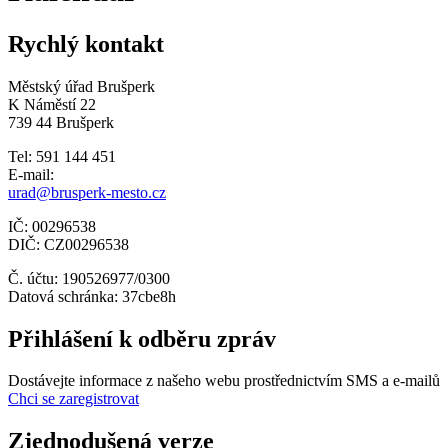
Rychlý kontakt
Městský úřad Brušperk
K Náměstí 22
739 44 Brušperk
Tel: 591 144 451
E-mail:
urad@brusperk-mesto.cz
IČ: 00296538
DIČ: CZ00296538
Č. účtu: 190526977/0300
Datová schránka: 37cbe8h
Přihlášení k odběru zpráv
Dostávejte informace z našeho webu prostřednictvím SMS a e-mailů
Chci se zaregistrovat
Zjednodušená verze