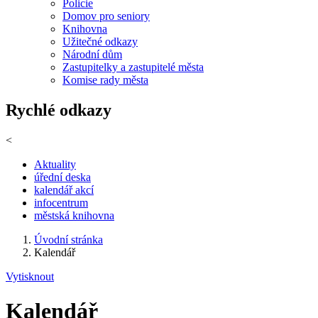
Policie
Domov pro seniory
Knihovna
Užitečné odkazy
Národní dům
Zastupitelky a zastupitelé města
Komise rady města
Rychlé odkazy
<
Aktuality
úřední deska
kalendář akcí
infocentrum
městská knihovna
Úvodní stránka
Kalendář
Vytisknout
Kalendář