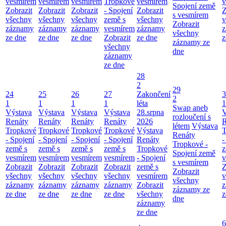
vesmírem
vesmírem
vesmírem
Tropkové
vesmírem
v
Spojení země
Zobrazit
Zobrazit
Zobrazit
- Spojení
Zobrazit
Z
s vesmírem
všechny
všechny
všechny
země s
všechny
v
Zobrazit
záznamy
záznamy
záznamy
vesmírem
záznamy
z
všechny
ze dne
ze dne
ze dne
Zobrazit
ze dne
z
záznamy ze
všechny
dne
záznamy
ze dne
28
2
29
24
25
26
27
Zakončení
3
2
1
1
1
1
léta
1
Swap aneb
Výstava
Výstava
Výstava
Výstava
28.srpna
V
rozloučení s
Renáty
Renáty
Renáty
Renáty
2026
R
létem
Výstava
Tropkové
Tropkové
Tropkové
Tropkové
Výstava
T
Renáty
- Spojení
- Spojení
- Spojení
- Spojení
Renáty
-
Tropkové -
země s
země s
země s
země s
Tropkové
z
Spojení země
vesmírem
vesmírem
vesmírem
vesmírem
- Spojení
v
s vesmírem
Zobrazit
Zobrazit
Zobrazit
Zobrazit
země s
Z
Zobrazit
všechny
všechny
všechny
všechny
vesmírem
v
všechny
záznamy
záznamy
záznamy
záznamy
Zobrazit
z
záznamy ze
ze dne
ze dne
ze dne
ze dne
všechny
z
dne
záznamy
ze dne
6