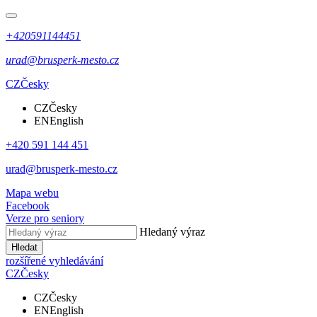
+420591144451
urad@brusperk-mesto.cz
CZ
Česky
CZ
Česky
EN
English
+420 591 144 451
urad@brusperk-mesto.cz
Mapa webu
Facebook
Verze pro seniory
Hledaný výraz
Hledat
rozšířené vyhledávání
CZ
Česky
CZ
Česky
EN
English