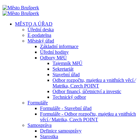
MĚSTO A ÚŘAD
Úřední deska
E-podatelna
Městský úřad
Základní informace
Úřední hodiny
Odbory MěÚ
Tajemník MěÚ
Sekretariát
Stavební úřad
Odbor rozpočtu, majetku a vnitřních věcí ⁄
Matrika, Czech POINT
Odbor financí, účetnictví a investic
Technický odbor
Formuláře
Formuláře - Stavební úřad
Formuláře - Odbor rozpočtu, majetku a vnitřních
věcí ⁄ Matrika, Czech POINT
Samospráva
Definice samosprávy
Starostka