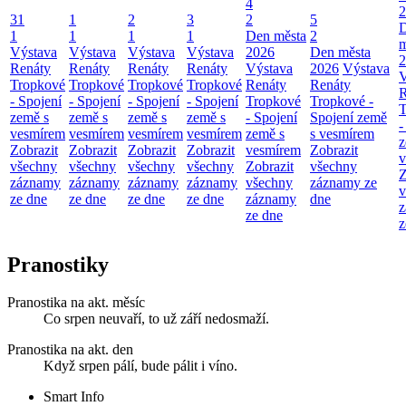
4
2
31
1
2
3
2
5
1
1
1
1
Den města
2
m
Výstava
Výstava
Výstava
Výstava
2026
Den města
2
Renáty
Renáty
Renáty
Renáty
Výstava
2026
Výstava
V
Tropkové
Tropkové
Tropkové
Tropkové
Renáty
Renáty
R
- Spojení
- Spojení
- Spojení
- Spojení
Tropkové
Tropkové -
T
země s
země s
země s
země s
- Spojení
Spojení země
-
vesmírem
vesmírem
vesmírem
vesmírem
země s
s vesmírem
z
Zobrazit
Zobrazit
Zobrazit
Zobrazit
vesmírem
Zobrazit
v
všechny
všechny
všechny
všechny
Zobrazit
všechny
Z
záznamy
záznamy
záznamy
záznamy
všechny
záznamy ze
v
ze dne
ze dne
ze dne
ze dne
záznamy
dne
z
ze dne
z
Pranostiky
Pranostika na akt. měsíc
Co srpen neuvaří, to už září nedosmaží.
Pranostika na akt. den
Když srpen pálí, bude pálit i víno.
Smart Info