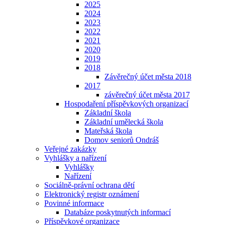
2025
2024
2023
2022
2021
2020
2019
2018
Závěrečný účet města 2018
2017
závěrečný účet města 2017
Hospodaření příspěvkových organizací
Základní škola
Základní umělecká škola
Mateřská škola
Domov seniorů Ondráš
Veřejné zakázky
Vyhlášky a nařízení
Vyhlášky
Nařízení
Sociálně-právní ochrana dětí
Elektronický registr oznámení
Povinné informace
Databáze poskytnutých informací
Příspěvkové organizace