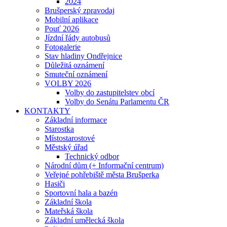
2024
Brušperský zpravodaj
Mobilní aplikace
Pouť 2026
Jízdní řády autobusů
Fotogalerie
Stav hladiny Ondřejnice
Důležitá oznámení
Smuteční oznámení
VOLBY 2026
Volby do zastupitelstev obcí
Volby do Senátu Parlamentu ČR
KONTAKTY
Základní informace
Starostka
Místostarostové
Městský úřad
Technický odbor
Národní dům (+ Informační centrum)
Veřejné pohřebiště města Brušperka
Hasiči
Sportovní hala a bazén
Základní škola
Mateřská škola
Základní umělecká škola