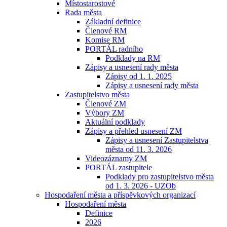
Místostarostové
Rada města
Základní definice
Členové RM
Komise RM
PORTÁL radního
Podklady na RM
Zápisy a usnesení rady města
Zápisy od 1. 1. 2025
Zápisy a usnesení rady města
Zastupitelstvo města
Členové ZM
Výbory ZM
Aktuální podklady
Zápisy a přehled usnesení ZM
Zápisy a usnesení Zastupitelstva
města od 11. 3. 2026
Videozáznamy ZM
PORTÁL zastupitele
Podklady pro zastupitelstvo města
od 1. 3. 2026 - UZOb
Hospodaření města a příspěvkových organizací
Hospodaření města
Definice
2026