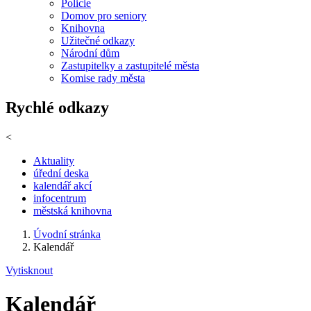
Policie
Domov pro seniory
Knihovna
Užitečné odkazy
Národní dům
Zastupitelky a zastupitelé města
Komise rady města
Rychlé odkazy
<
Aktuality
úřední deska
kalendář akcí
infocentrum
městská knihovna
Úvodní stránka
Kalendář
Vytisknout
Kalendář