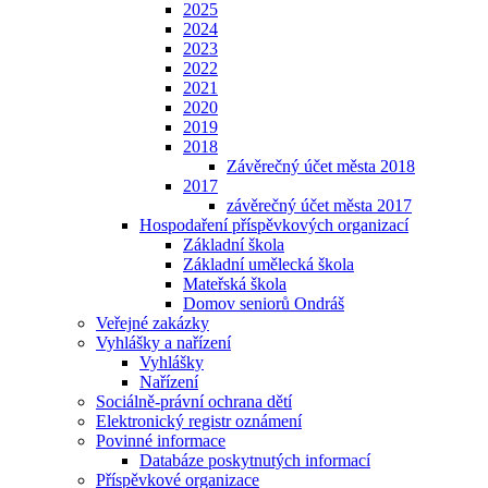
2025
2024
2023
2022
2021
2020
2019
2018
Závěrečný účet města 2018
2017
závěrečný účet města 2017
Hospodaření příspěvkových organizací
Základní škola
Základní umělecká škola
Mateřská škola
Domov seniorů Ondráš
Veřejné zakázky
Vyhlášky a nařízení
Vyhlášky
Nařízení
Sociálně-právní ochrana dětí
Elektronický registr oznámení
Povinné informace
Databáze poskytnutých informací
Příspěvkové organizace