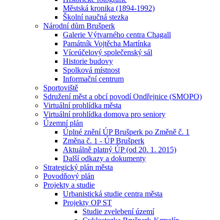
Městská kronika (1894-1992)
Školní naučná stezka
Národní dům Brušperk
Galerie Výtvarného centra Chagall
Památník Vojtěcha Martínka
Víceúčelový společenský sál
Historie budovy
Spolková místnost
Informační centrum
Sportoviště
Sdružení měst a obcí povodí Ondřejnice (SMOPO)
Virtuální prohlídka města
Virtuální prohlídka domova pro seniory
Územní plán
Úplné znění ÚP Brušperk po Změně č. 1
Změna č. 1 - ÚP Brušperk
Aktuálně platný ÚP (od 20. 1. 2015)
Další odkazy a dokumenty
Strategický plán města
Povodňový plán
Projekty a studie
Urbanistická studie centra města
Projekty OP ST
Studie zvelebení území