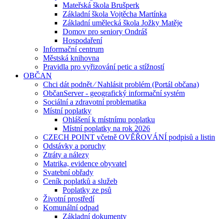
Mateřská škola Brušperk
Základní škola Vojtěcha Martínka
Základní umělecká škola Jožky Matěje
Domov pro seniory Ondráš
Hospodaření
Informační centrum
Městská knihovna
Pravidla pro vyřizování petic a stížností
OBČAN
Chci dát podnět ⁄ Nahlásit problém (Portál občana)
ObčanServer - geografický informační systém
Sociální a zdravotní problematika
Místní poplatky
Ohlášení k místnímu poplatku
Místní poplatky na rok 2026
CZECH POINT včetně OVĚŘOVÁNÍ podpisů a listin
Odstávky a poruchy
Ztráty a nálezy
Matrika, evidence obyvatel
Svatební obřady
Ceník poplatků a služeb
Poplatky ze psů
Životní prostředí
Komunální odpad
Základní dokumenty