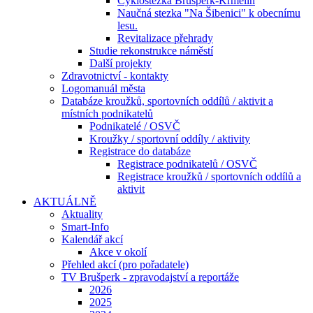
Cyklostezka Brušperk-Krmelín
Naučná stezka "Na Šibenici" k obecnímu
lesu.
Revitalizace přehrady
Studie rekonstrukce náměstí
Další projekty
Zdravotnictví - kontakty
Logomanuál města
Databáze kroužků, sportovních oddílů / aktivit a
místních podnikatelů
Podnikatelé / OSVČ
Kroužky / sportovní oddíly / aktivity
Registrace do databáze
Registrace podnikatelů / OSVČ
Registrace kroužků / sportovních oddílů a
aktivit
AKTUÁLNĚ
Aktuality
Smart-Info
Kalendář akcí
Akce v okolí
Přehled akcí (pro pořadatele)
TV Brušperk - zpravodajství a reportáže
2026
2025