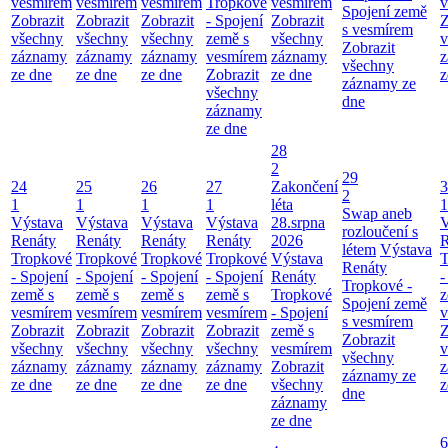
vesmírem
vesmírem
vesmírem
Tropkové
vesmírem
v
Spojení země
Zobrazit
Zobrazit
Zobrazit
- Spojení
Zobrazit
Z
s vesmírem
všechny
všechny
všechny
země s
všechny
v
Zobrazit
záznamy
záznamy
záznamy
vesmírem
záznamy
z
všechny
ze dne
ze dne
ze dne
Zobrazit
ze dne
z
záznamy ze
všechny
dne
záznamy
ze dne
28
2
29
24
25
26
27
Zakončení
3
2
1
1
1
1
léta
1
Swap aneb
Výstava
Výstava
Výstava
Výstava
28.srpna
V
rozloučení s
Renáty
Renáty
Renáty
Renáty
2026
R
létem
Výstava
Tropkové
Tropkové
Tropkové
Tropkové
Výstava
T
Renáty
- Spojení
- Spojení
- Spojení
- Spojení
Renáty
-
Tropkové -
země s
země s
země s
země s
Tropkové
z
Spojení země
vesmírem
vesmírem
vesmírem
vesmírem
- Spojení
v
s vesmírem
Zobrazit
Zobrazit
Zobrazit
Zobrazit
země s
Z
Zobrazit
všechny
všechny
všechny
všechny
vesmírem
v
všechny
záznamy
záznamy
záznamy
záznamy
Zobrazit
z
záznamy ze
ze dne
ze dne
ze dne
ze dne
všechny
z
dne
záznamy
ze dne
6