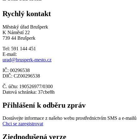
Rychlý kontakt
Městský úřad Brušperk
K Náměstí 22
739 44 Brušperk
Tel: 591 144 451
E-mail:
urad@brusperk-mesto.cz
IČ: 00296538
DIČ: CZ00296538
Č. účtu: 190526977/0300
Datová schránka: 37cbe8h
Přihlášení k odběru zpráv
Dostávejte informace z našeho webu prostřednictvím SMS a e-mailů
Chci se zaregistrovat
Zjednodušená verze