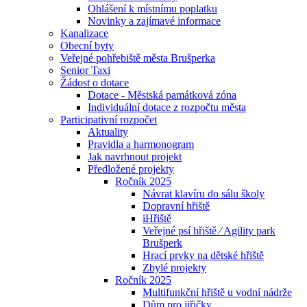
Ohlášení k místnímu poplatku
Novinky a zajímavé informace
Kanalizace
Obecní byty
Veřejné pohřebiště města Brušperka
Senior Taxi
Žádost o dotace
Dotace - Městská památková zóna
Individuální dotace z rozpočtu města
Participativní rozpočet
Aktuality
Pravidla a harmonogram
Jak navrhnout projekt
Předložené projekty
Ročník 2025
Návrat klavíru do sálu školy
Dopravní hřiště
iHřiště
Veřejné psí hřiště ⁄ Agility park
Brušperk
Hrací prvky na dětské hřiště
Zbylé projekty
Ročník 2025
Multifunkční hřiště u vodní nádrže
Dům pro jiřičky