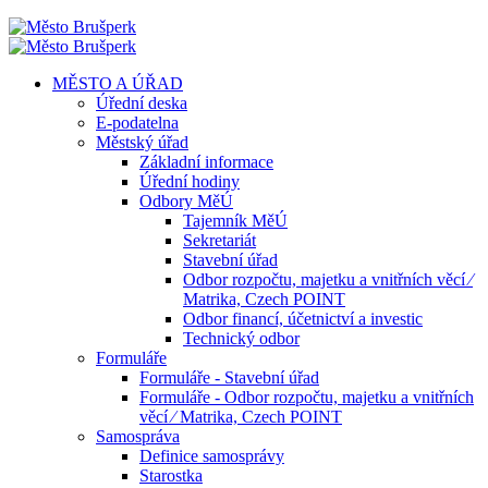
MĚSTO A ÚŘAD
Úřední deska
E-podatelna
Městský úřad
Základní informace
Úřední hodiny
Odbory MěÚ
Tajemník MěÚ
Sekretariát
Stavební úřad
Odbor rozpočtu, majetku a vnitřních věcí ⁄
Matrika, Czech POINT
Odbor financí, účetnictví a investic
Technický odbor
Formuláře
Formuláře - Stavební úřad
Formuláře - Odbor rozpočtu, majetku a vnitřních
věcí ⁄ Matrika, Czech POINT
Samospráva
Definice samosprávy
Starostka