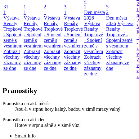
4
2
31
1
2
3
2
5
1
1
1
1
Den města
2
m
Výstava
Výstava
Výstava
Výstava
2026
Den města
2
Renáty
Renáty
Renáty
Renáty
Výstava
2026
Výstava
V
Tropkové
Tropkové
Tropkové
Tropkové
Renáty
Renáty
R
- Spojení
- Spojení
- Spojení
- Spojení
Tropkové
Tropkové -
T
země s
země s
země s
země s
- Spojení
Spojení země
-
vesmírem
vesmírem
vesmírem
vesmírem
země s
s vesmírem
z
Zobrazit
Zobrazit
Zobrazit
Zobrazit
vesmírem
Zobrazit
v
všechny
všechny
všechny
všechny
Zobrazit
všechny
Z
záznamy
záznamy
záznamy
záznamy
všechny
záznamy ze
v
ze dne
ze dne
ze dne
ze dne
záznamy
dne
z
ze dne
z
Pranostiky
Pranostika na akt. měsíc
Jsou-li v srpnu hory kalný, budou v zimě mrazy valný.
Pranostika na akt. den
Hotov v srpnu sáně a v zimě vůz!
Smart Info