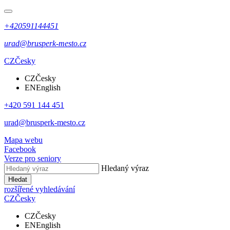
+420591144451
urad@brusperk-mesto.cz
CZ
Česky
CZ
Česky
EN
English
+420 591 144 451
urad@brusperk-mesto.cz
Mapa webu
Facebook
Verze pro seniory
Hledaný výraz
Hledat
rozšířené vyhledávání
CZ
Česky
CZ
Česky
EN
English