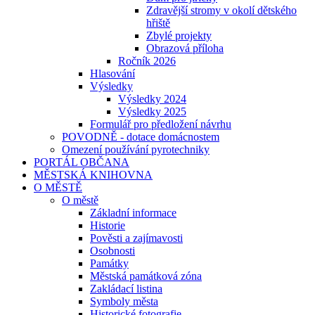
Zdravější stromy v okolí dětského
hřiště
Zbylé projekty
Obrazová příloha
Ročník 2026
Hlasování
Výsledky
Výsledky 2024
Výsledky 2025
Formulář pro předložení návrhu
POVODNĚ - dotace domácnostem
Omezení používání pyrotechniky
PORTÁL OBČANA
MĚSTSKÁ KNIHOVNA
O MĚSTĚ
O městě
Základní informace
Historie
Pověsti a zajímavosti
Osobnosti
Památky
Městská památková zóna
Zakládací listina
Symboly města
Historické fotografie