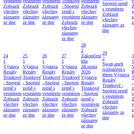
vesmírem
vesmírem
vesmírem
Tropkové
vesmírem
v
Spojení země
Zobrazit
Zobrazit
Zobrazit
- Spojení
Zobrazit
Z
s vesmírem
všechny
všechny
všechny
země s
všechny
v
Zobrazit
záznamy
záznamy
záznamy
vesmírem
záznamy
z
všechny
ze dne
ze dne
ze dne
Zobrazit
ze dne
z
záznamy ze
všechny
dne
záznamy
ze dne
28
2
29
24
25
26
27
Zakončení
3
2
1
1
1
1
léta
1
Swap aneb
Výstava
Výstava
Výstava
Výstava
28.srpna
V
rozloučení s
Renáty
Renáty
Renáty
Renáty
2026
R
létem
Výstava
Tropkové
Tropkové
Tropkové
Tropkové
Výstava
T
Renáty
- Spojení
- Spojení
- Spojení
- Spojení
Renáty
-
Tropkové -
země s
země s
země s
země s
Tropkové
z
Spojení země
vesmírem
vesmírem
vesmírem
vesmírem
- Spojení
v
s vesmírem
Zobrazit
Zobrazit
Zobrazit
Zobrazit
země s
Z
Zobrazit
všechny
všechny
všechny
všechny
vesmírem
v
všechny
záznamy
záznamy
záznamy
záznamy
Zobrazit
z
záznamy ze
ze dne
ze dne
ze dne
ze dne
všechny
z
dne
záznamy
ze dne
6