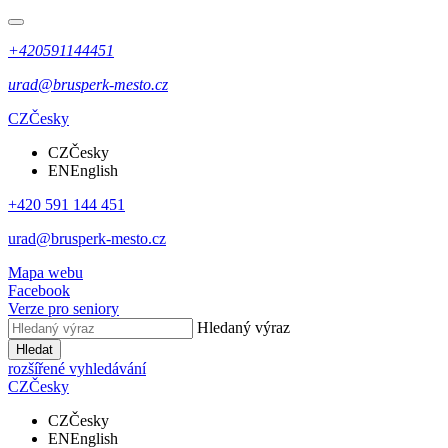
+420591144451
urad@brusperk-mesto.cz
CZ
Česky
CZ
Česky
EN
English
+420 591 144 451
urad@brusperk-mesto.cz
Mapa webu
Facebook
Verze pro seniory
Hledaný výraz
Hledat
rozšířené vyhledávání
CZ
Česky
CZ
Česky
EN
English