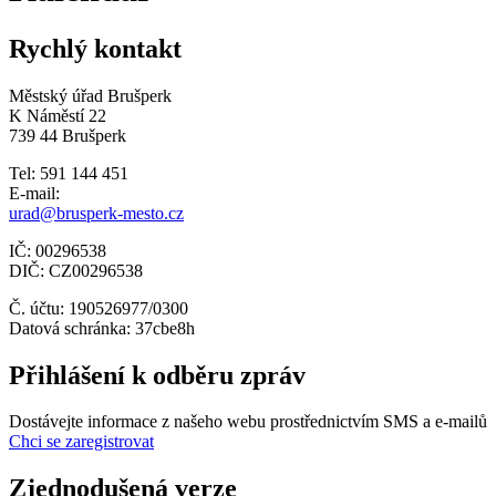
Rychlý kontakt
Městský úřad Brušperk
K Náměstí 22
739 44 Brušperk
Tel: 591 144 451
E-mail:
urad@brusperk-mesto.cz
IČ: 00296538
DIČ: CZ00296538
Č. účtu: 190526977/0300
Datová schránka: 37cbe8h
Přihlášení k odběru zpráv
Dostávejte informace z našeho webu prostřednictvím SMS a e-mailů
Chci se zaregistrovat
Zjednodušená verze