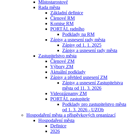
Místostarostové
Rada města
Základní definice
Členové RM
Komise RM
PORTÁL radního
Podklady na RM
Zápisy a usnesení rady města
Zápisy od 1. 1. 2025
Zápisy a usnesení rady města
Zastupitelstvo města
Členové ZM
Výbory ZM
Aktuální podklady
Zápisy a přehled usnesení ZM
Zápisy a usnesení Zastupitelstva
města od 11. 3. 2026
Videozáznamy ZM
PORTÁL zastupitele
Podklady pro zastupitelstvo města
od 1. 3. 2026 - UZOb
Hospodaření města a příspěvkových organizací
Hospodaření města
Definice
2026