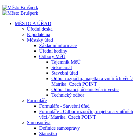
MĚSTO A ÚŘAD
Úřední deska
E-podatelna
Městský úřad
Základní informace
Úřední hodiny
Odbory MěÚ
Tajemník MěÚ
Sekretariát
Stavební úřad
Odbor rozpočtu, majetku a vnitřních věcí ⁄
Matrika, Czech POINT
Odbor financí, účetnictví a investic
Technický odbor
Formuláře
Formuláře - Stavební úřad
Formuláře - Odbor rozpočtu, majetku a vnitřních
věcí ⁄ Matrika, Czech POINT
Samospráva
Definice samosprávy
Starostka