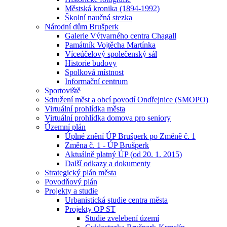
Městská kronika (1894-1992)
Školní naučná stezka
Národní dům Brušperk
Galerie Výtvarného centra Chagall
Památník Vojtěcha Martínka
Víceúčelový společenský sál
Historie budovy
Spolková místnost
Informační centrum
Sportoviště
Sdružení měst a obcí povodí Ondřejnice (SMOPO)
Virtuální prohlídka města
Virtuální prohlídka domova pro seniory
Územní plán
Úplné znění ÚP Brušperk po Změně č. 1
Změna č. 1 - ÚP Brušperk
Aktuálně platný ÚP (od 20. 1. 2015)
Další odkazy a dokumenty
Strategický plán města
Povodňový plán
Projekty a studie
Urbanistická studie centra města
Projekty OP ST
Studie zvelebení území