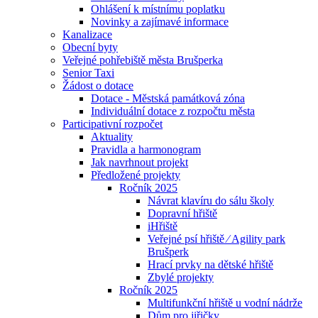
Ohlášení k místnímu poplatku
Novinky a zajímavé informace
Kanalizace
Obecní byty
Veřejné pohřebiště města Brušperka
Senior Taxi
Žádost o dotace
Dotace - Městská památková zóna
Individuální dotace z rozpočtu města
Participativní rozpočet
Aktuality
Pravidla a harmonogram
Jak navrhnout projekt
Předložené projekty
Ročník 2025
Návrat klavíru do sálu školy
Dopravní hřiště
iHřiště
Veřejné psí hřiště ⁄ Agility park
Brušperk
Hrací prvky na dětské hřiště
Zbylé projekty
Ročník 2025
Multifunkční hřiště u vodní nádrže
Dům pro jiřičky