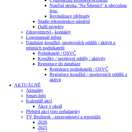
Cyklostezka Brušperk-Krmelín
Naučná stezka "Na Šibenici" k obecnímu
lesu.
Revitalizace přehrady
Studie rekonstrukce náměstí
Další projekty
Zdravotnictví - kontakty
Logomanuál města
Databáze kroužků, sportovních oddílů / aktivit a
místních podnikatelů
Podnikatelé / OSVČ
Kroužky / sportovní oddíly / aktivity
Registrace do databáze
Registrace podnikatelů / OSVČ
Registrace kroužků / sportovních oddílů a
aktivit
AKTUÁLNĚ
Aktuality
Smart-Info
Kalendář akcí
Akce v okolí
Přehled akcí (pro pořadatele)
TV Brušperk - zpravodajství a reportáže
2026
2025