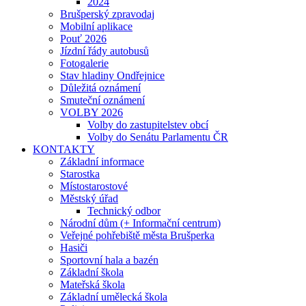
2024
Brušperský zpravodaj
Mobilní aplikace
Pouť 2026
Jízdní řády autobusů
Fotogalerie
Stav hladiny Ondřejnice
Důležitá oznámení
Smuteční oznámení
VOLBY 2026
Volby do zastupitelstev obcí
Volby do Senátu Parlamentu ČR
KONTAKTY
Základní informace
Starostka
Místostarostové
Městský úřad
Technický odbor
Národní dům (+ Informační centrum)
Veřejné pohřebiště města Brušperka
Hasiči
Sportovní hala a bazén
Základní škola
Mateřská škola
Základní umělecká škola