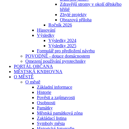
Zdravější stromy v okolí dětského
hřiště
Zbylé projekty
Obrazová příloha
Ročník 2026
Hlasování
Výsledky
Výsledky 2024
Výsledky 2025
Formulář pro předložení návrhu
POVODNĚ - dotace domácnostem
Omezení používání pyrotechniky
PORTÁL OBČANA
MĚSTSKÁ KNIHOVNA
O MĚSTĚ
O městě
Základní informace
Historie
Pověsti a zajímavosti
Osobnosti
Památky
Městská památková zóna
Zakládací listina
Symboly města
Historické fotografie