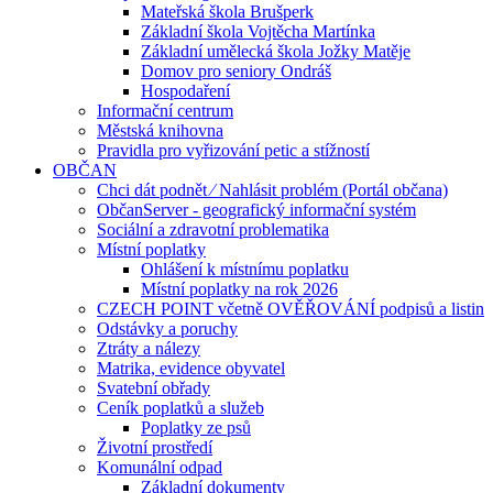
Mateřská škola Brušperk
Základní škola Vojtěcha Martínka
Základní umělecká škola Jožky Matěje
Domov pro seniory Ondráš
Hospodaření
Informační centrum
Městská knihovna
Pravidla pro vyřizování petic a stížností
OBČAN
Chci dát podnět ⁄ Nahlásit problém (Portál občana)
ObčanServer - geografický informační systém
Sociální a zdravotní problematika
Místní poplatky
Ohlášení k místnímu poplatku
Místní poplatky na rok 2026
CZECH POINT včetně OVĚŘOVÁNÍ podpisů a listin
Odstávky a poruchy
Ztráty a nálezy
Matrika, evidence obyvatel
Svatební obřady
Ceník poplatků a služeb
Poplatky ze psů
Životní prostředí
Komunální odpad
Základní dokumenty