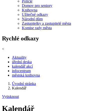
Policie
Domov pro seniory
Knihovna
Užitečné odkazy
Národní dům
Zastupitelky a zastupitelé města
Komise rady města
Rychlé odkazy
<
Aktuality
úřední deska
kalendář akcí
infocentrum
městská knihovna
Úvodní stránka
Kalendář
Vytisknout
Kalendář