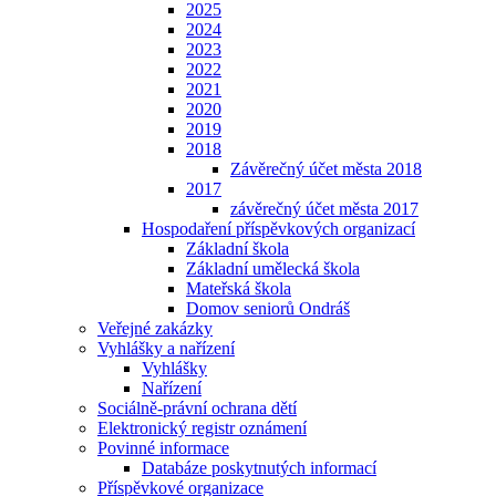
2025
2024
2023
2022
2021
2020
2019
2018
Závěrečný účet města 2018
2017
závěrečný účet města 2017
Hospodaření příspěvkových organizací
Základní škola
Základní umělecká škola
Mateřská škola
Domov seniorů Ondráš
Veřejné zakázky
Vyhlášky a nařízení
Vyhlášky
Nařízení
Sociálně-právní ochrana dětí
Elektronický registr oznámení
Povinné informace
Databáze poskytnutých informací
Příspěvkové organizace