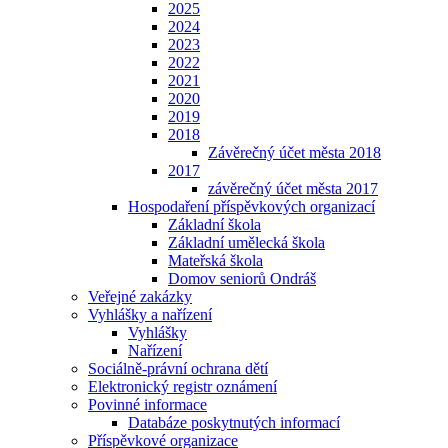
2025
2024
2023
2022
2021
2020
2019
2018
Závěrečný účet města 2018
2017
závěrečný účet města 2017
Hospodaření příspěvkových organizací
Základní škola
Základní umělecká škola
Mateřská škola
Domov seniorů Ondráš
Veřejné zakázky
Vyhlášky a nařízení
Vyhlášky
Nařízení
Sociálně-právní ochrana dětí
Elektronický registr oznámení
Povinné informace
Databáze poskytnutých informací
Příspěvkové organizace