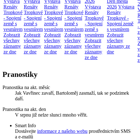
Výstava
Výstava
Výstava
Výstava
2026
Den města
2
Renáty
Renáty
Renáty
Renáty
Výstava
2026
Výstava
V
Tropkové
Tropkové
Tropkové
Tropkové
Renáty
Renáty
R
- Spojení
- Spojení
- Spojení
- Spojení
Tropkové
Tropkové -
T
země s
země s
země s
země s
- Spojení
Spojení země
-
vesmírem
vesmírem
vesmírem
vesmírem
země s
s vesmírem
z
Zobrazit
Zobrazit
Zobrazit
Zobrazit
vesmírem
Zobrazit
v
všechny
všechny
všechny
všechny
Zobrazit
všechny
Z
záznamy
záznamy
záznamy
záznamy
všechny
záznamy ze
v
ze dne
ze dne
ze dne
ze dne
záznamy
dne
z
ze dne
z
Pranostiky
Pranostika na akt. měsíc
Jak Vavřinec zavaří, Bartoloměj zasmaží, tak se podzimek
daří.
Pranostika na akt. den
V srpnu již nelze slunci mnoho věřit.
Smart Info
Dostávejte
informace z našeho webu
prostřednictvím SMS
a e-mailů