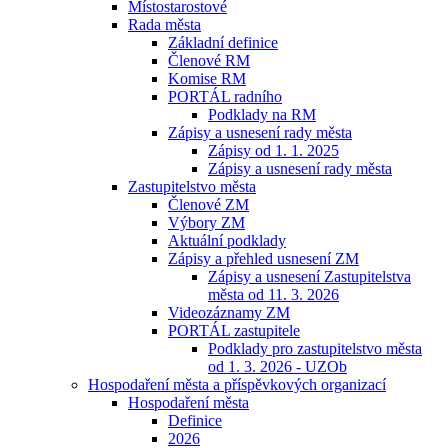
Místostarostové
Rada města
Základní definice
Členové RM
Komise RM
PORTÁL radního
Podklady na RM
Zápisy a usnesení rady města
Zápisy od 1. 1. 2025
Zápisy a usnesení rady města
Zastupitelstvo města
Členové ZM
Výbory ZM
Aktuální podklady
Zápisy a přehled usnesení ZM
Zápisy a usnesení Zastupitelstva
města od 11. 3. 2026
Videozáznamy ZM
PORTÁL zastupitele
Podklady pro zastupitelstvo města
od 1. 3. 2026 - UZOb
Hospodaření města a příspěvkových organizací
Hospodaření města
Definice
2026