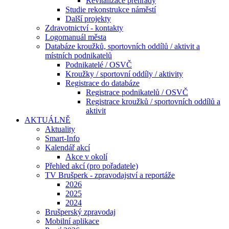
Revitalizace přehrady
Studie rekonstrukce náměstí
Další projekty
Zdravotnictví - kontakty
Logomanuál města
Databáze kroužků, sportovních oddílů / aktivit a
místních podnikatelů
Podnikatelé / OSVČ
Kroužky / sportovní oddíly / aktivity
Registrace do databáze
Registrace podnikatelů / OSVČ
Registrace kroužků / sportovních oddílů a
aktivit
AKTUÁLNĚ
Aktuality
Smart-Info
Kalendář akcí
Akce v okolí
Přehled akcí (pro pořadatele)
TV Brušperk - zpravodajství a reportáže
2026
2025
2024
Brušperský zpravodaj
Mobilní aplikace