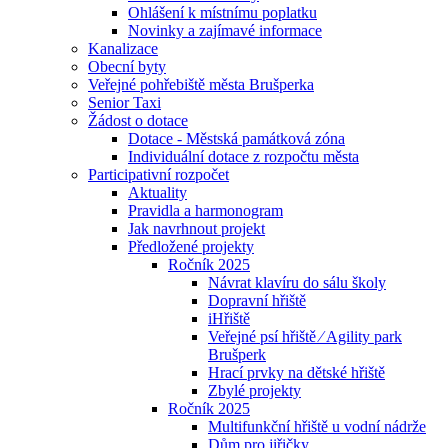
Ohlášení k místnímu poplatku
Novinky a zajímavé informace
Kanalizace
Obecní byty
Veřejné pohřebiště města Brušperka
Senior Taxi
Žádost o dotace
Dotace - Městská památková zóna
Individuální dotace z rozpočtu města
Participativní rozpočet
Aktuality
Pravidla a harmonogram
Jak navrhnout projekt
Předložené projekty
Ročník 2025
Návrat klavíru do sálu školy
Dopravní hřiště
iHřiště
Veřejné psí hřiště ⁄ Agility park
Brušperk
Hrací prvky na dětské hřiště
Zbylé projekty
Ročník 2025
Multifunkční hřiště u vodní nádrže
Dům pro jiřičky