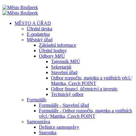
MĚSTO A ÚŘAD
Úřední deska
E-podatelna
Městský úřad
Základní informace
Úřední hodiny
Odbory MěÚ
Tajemník MěÚ
Sekretariát
Stavební úřad
Odbor rozpočtu, majetku a vnitřních věcí ⁄
Matrika, Czech POINT
Odbor financí, účetnictví a investic
Technický odbor
Formuláře
Formuláře - Stavební úřad
Formuláře - Odbor rozpočtu, majetku a vnitřních
věcí ⁄ Matrika, Czech POINT
Samospráva
Definice samosprávy
Starostka