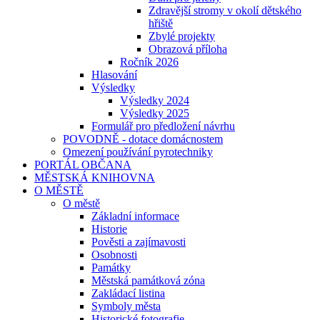
Zdravější stromy v okolí dětského
hřiště
Zbylé projekty
Obrazová příloha
Ročník 2026
Hlasování
Výsledky
Výsledky 2024
Výsledky 2025
Formulář pro předložení návrhu
POVODNĚ - dotace domácnostem
Omezení používání pyrotechniky
PORTÁL OBČANA
MĚSTSKÁ KNIHOVNA
O MĚSTĚ
O městě
Základní informace
Historie
Pověsti a zajímavosti
Osobnosti
Památky
Městská památková zóna
Zakládací listina
Symboly města
Historické fotografie