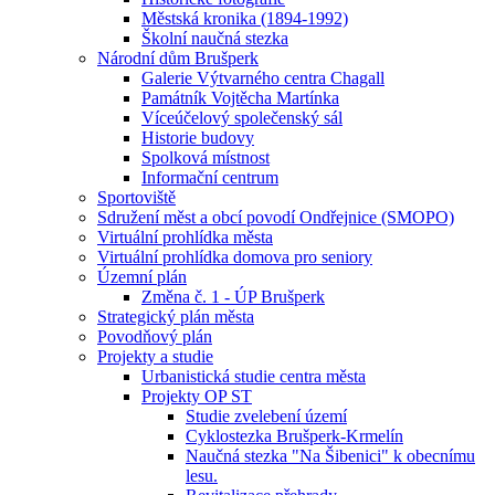
Městská kronika (1894-1992)
Školní naučná stezka
Národní dům Brušperk
Galerie Výtvarného centra Chagall
Památník Vojtěcha Martínka
Víceúčelový společenský sál
Historie budovy
Spolková místnost
Informační centrum
Sportoviště
Sdružení měst a obcí povodí Ondřejnice (SMOPO)
Virtuální prohlídka města
Virtuální prohlídka domova pro seniory
Územní plán
Změna č. 1 - ÚP Brušperk
Strategický plán města
Povodňový plán
Projekty a studie
Urbanistická studie centra města
Projekty OP ST
Studie zvelebení území
Cyklostezka Brušperk-Krmelín
Naučná stezka "Na Šibenici" k obecnímu
lesu.