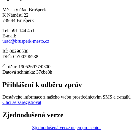
Městský úřad Brušperk
K Náměstí 22
739 44 Brušperk
Tel: 591 144 451
E-mail:
urad@brusperk-mesto.cz
IČ: 00296538
DIČ: CZ00296538
Č. účtu: 190526977/0300
Datová schránka: 37cbe8h
Přihlášení k odběru zpráv
Dostávejte informace z našeho webu prostřednictvím SMS a e-mailů
Chci se zaregistrovat
Zjednodušená verze
Zjednodušená verze nejen pro senior