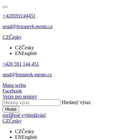
+420591144451
urad@brusperk-mesto.cz
CZ
Česky
CZ
Česky
EN
English
+420 591 144 451
urad@brusperk-mesto.cz
Mapa webu
Facebook
Verze pro seniory
Hledaný výraz
Hledat
rozšířené vyhledávání
CZ
Česky
CZ
Česky
EN
English