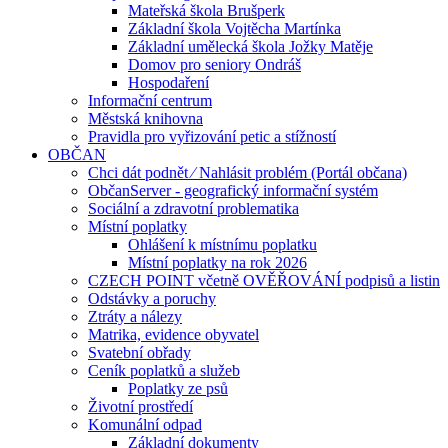
Mateřská škola Brušperk
Základní škola Vojtěcha Martínka
Základní umělecká škola Jožky Matěje
Domov pro seniory Ondráš
Hospodaření
Informační centrum
Městská knihovna
Pravidla pro vyřizování petic a stížností
OBČAN
Chci dát podnět ⁄ Nahlásit problém (Portál občana)
ObčanServer - geografický informační systém
Sociální a zdravotní problematika
Místní poplatky
Ohlášení k místnímu poplatku
Místní poplatky na rok 2026
CZECH POINT včetně OVĚŘOVÁNÍ podpisů a listin
Odstávky a poruchy
Ztráty a nálezy
Matrika, evidence obyvatel
Svatební obřady
Ceník poplatků a služeb
Poplatky ze psů
Životní prostředí
Komunální odpad
Základní dokumenty