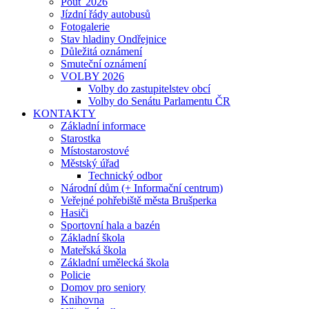
Pouť 2026
Jízdní řády autobusů
Fotogalerie
Stav hladiny Ondřejnice
Důležitá oznámení
Smuteční oznámení
VOLBY 2026
Volby do zastupitelstev obcí
Volby do Senátu Parlamentu ČR
KONTAKTY
Základní informace
Starostka
Místostarostové
Městský úřad
Technický odbor
Národní dům (+ Informační centrum)
Veřejné pohřebiště města Brušperka
Hasiči
Sportovní hala a bazén
Základní škola
Mateřská škola
Základní umělecká škola
Policie
Domov pro seniory
Knihovna