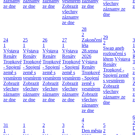
záznamy
záznamy
záznamy
vesmírem
záznamy
z
všechny
ze dne
ze dne
ze dne
Zobrazit
ze dne
z
záznamy ze
všechny
dne
záznamy
ze dne
28
2
29
24
25
26
27
Zakončení
3
2
1
1
1
1
léta
1
Swap aneb
Výstava
Výstava
Výstava
Výstava
28.srpna
V
rozloučení s
Renáty
Renáty
Renáty
Renáty
2026
R
létem
Výstava
Tropkové
Tropkové
Tropkové
Tropkové
Výstava
T
Renáty
- Spojení
- Spojení
- Spojení
- Spojení
Renáty
-
Tropkové -
země s
země s
země s
země s
Tropkové
z
Spojení země
vesmírem
vesmírem
vesmírem
vesmírem
- Spojení
v
s vesmírem
Zobrazit
Zobrazit
Zobrazit
Zobrazit
země s
Z
Zobrazit
všechny
všechny
všechny
všechny
vesmírem
v
všechny
záznamy
záznamy
záznamy
záznamy
Zobrazit
z
záznamy ze
ze dne
ze dne
ze dne
ze dne
všechny
z
dne
záznamy
ze dne
6
4
2
31
1
2
3
2
5
1
1
1
1
Den města
2
m