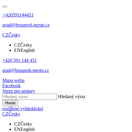
+420591144451
urad@brusperk-mesto.cz
CZ
Česky
CZ
Česky
EN
English
+420 591 144 451
urad@brusperk-mesto.cz
Mapa webu
Facebook
Verze pro seniory
Hledaný výraz
Hledat
rozšířené vyhledávání
CZ
Česky
CZ
Česky
EN
English