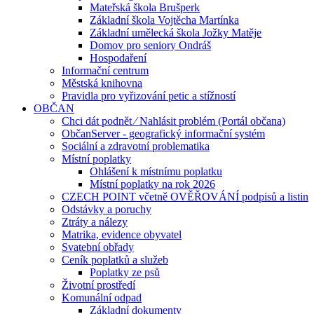
Mateřská škola Brušperk
Základní škola Vojtěcha Martínka
Základní umělecká škola Jožky Matěje
Domov pro seniory Ondráš
Hospodaření
Informační centrum
Městská knihovna
Pravidla pro vyřizování petic a stížností
OBČAN
Chci dát podnět ⁄ Nahlásit problém (Portál občana)
ObčanServer - geografický informační systém
Sociální a zdravotní problematika
Místní poplatky
Ohlášení k místnímu poplatku
Místní poplatky na rok 2026
CZECH POINT včetně OVĚŘOVÁNÍ podpisů a listin
Odstávky a poruchy
Ztráty a nálezy
Matrika, evidence obyvatel
Svatební obřady
Ceník poplatků a služeb
Poplatky ze psů
Životní prostředí
Komunální odpad
Základní dokumenty