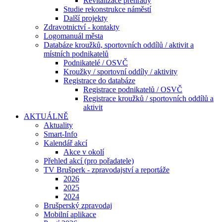
Revitalizace přehrady
Studie rekonstrukce náměstí
Další projekty
Zdravotnictví - kontakty
Logomanuál města
Databáze kroužků, sportovních oddílů / aktivit a
místních podnikatelů
Podnikatelé / OSVČ
Kroužky / sportovní oddíly / aktivity
Registrace do databáze
Registrace podnikatelů / OSVČ
Registrace kroužků / sportovních oddílů a
aktivit
AKTUÁLNĚ
Aktuality
Smart-Info
Kalendář akcí
Akce v okolí
Přehled akcí (pro pořadatele)
TV Brušperk - zpravodajství a reportáže
2026
2025
2024
Brušperský zpravodaj
Mobilní aplikace