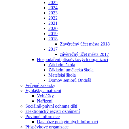
2025
2024
2023
2022
2021
2020
2019
2018
Závěrečný účet města 2018
2017
závěrečný účet města 2017
Hospodaření příspěvkových organizací
Základní škola
Základní umělecká škola
Mateřská škola
Domov seniorů Ondráš
Veřejné zakázky
Vyhlášky a nařízení
Vyhlášky
Nařízení
Sociálně-právní ochrana dětí
Elektronický registr oznámení
Povinné informace
Databáze poskytnutých informací
Příspěvkové organizace