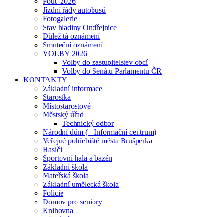
Pouť 2026
Jízdní řády autobusů
Fotogalerie
Stav hladiny Ondřejnice
Důležitá oznámení
Smuteční oznámení
VOLBY 2026
Volby do zastupitelstev obcí
Volby do Senátu Parlamentu ČR
KONTAKTY
Základní informace
Starostka
Místostarostové
Městský úřad
Technický odbor
Národní dům (+ Informační centrum)
Veřejné pohřebiště města Brušperka
Hasiči
Sportovní hala a bazén
Základní škola
Mateřská škola
Základní umělecká škola
Policie
Domov pro seniory
Knihovna