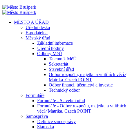
MĚSTO A ÚŘAD
Úřední deska
E-podatelna
Městský úřad
Základní informace
Úřední hodiny
Odbory MěÚ
Tajemník MěÚ
Sekretariát
Stavební úřad
Odbor rozpočtu, majetku a vnitřních věcí ⁄
Matrika, Czech POINT
Odbor financí, účetnictví a investic
Technický odbor
Formuláře
Formuláře - Stavební úřad
Formuláře - Odbor rozpočtu, majetku a vnitřních
věcí ⁄ Matrika, Czech POINT
Samospráva
Definice samosprávy
Starostka