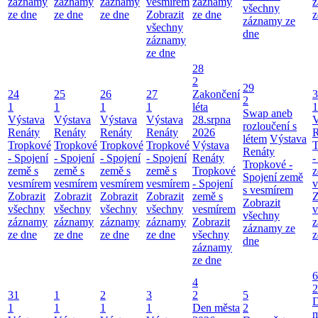
záznamy
záznamy
záznamy
vesmírem
záznamy
z
všechny
ze dne
ze dne
ze dne
Zobrazit
ze dne
z
záznamy ze
všechny
dne
záznamy
ze dne
28
2
29
24
25
26
27
Zakončení
3
2
1
1
1
1
léta
1
Swap aneb
Výstava
Výstava
Výstava
Výstava
28.srpna
V
rozloučení s
Renáty
Renáty
Renáty
Renáty
2026
R
létem
Výstava
Tropkové
Tropkové
Tropkové
Tropkové
Výstava
T
Renáty
- Spojení
- Spojení
- Spojení
- Spojení
Renáty
-
Tropkové -
země s
země s
země s
země s
Tropkové
z
Spojení země
vesmírem
vesmírem
vesmírem
vesmírem
- Spojení
v
s vesmírem
Zobrazit
Zobrazit
Zobrazit
Zobrazit
země s
Z
Zobrazit
všechny
všechny
všechny
všechny
vesmírem
v
všechny
záznamy
záznamy
záznamy
záznamy
Zobrazit
z
záznamy ze
ze dne
ze dne
ze dne
ze dne
všechny
z
dne
záznamy
ze dne
6
4
2
31
1
2
3
2
5
1
1
1
1
Den města
2
m