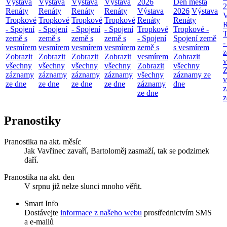
Výstava
Výstava
Výstava
Výstava
2026
Den města
2
Renáty
Renáty
Renáty
Renáty
Výstava
2026
Výstava
V
Tropkové
Tropkové
Tropkové
Tropkové
Renáty
Renáty
R
- Spojení
- Spojení
- Spojení
- Spojení
Tropkové
Tropkové -
T
země s
země s
země s
země s
- Spojení
Spojení země
-
vesmírem
vesmírem
vesmírem
vesmírem
země s
s vesmírem
z
Zobrazit
Zobrazit
Zobrazit
Zobrazit
vesmírem
Zobrazit
v
všechny
všechny
všechny
všechny
Zobrazit
všechny
Z
záznamy
záznamy
záznamy
záznamy
všechny
záznamy ze
v
ze dne
ze dne
ze dne
ze dne
záznamy
dne
z
ze dne
z
Pranostiky
Pranostika na akt. měsíc
Jak Vavřinec zavaří, Bartoloměj zasmaží, tak se podzimek
daří.
Pranostika na akt. den
V srpnu již nelze slunci mnoho věřit.
Smart Info
Dostávejte
informace z našeho webu
prostřednictvím SMS
a e-mailů