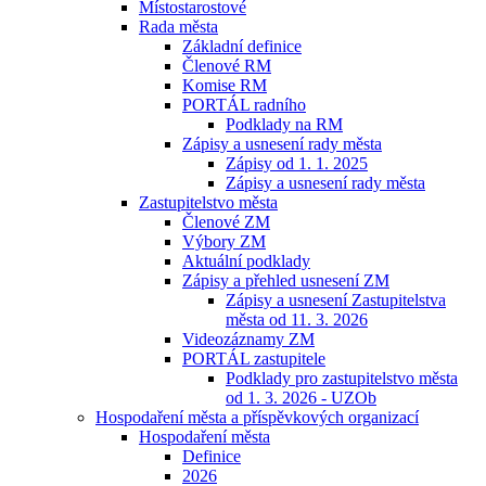
Místostarostové
Rada města
Základní definice
Členové RM
Komise RM
PORTÁL radního
Podklady na RM
Zápisy a usnesení rady města
Zápisy od 1. 1. 2025
Zápisy a usnesení rady města
Zastupitelstvo města
Členové ZM
Výbory ZM
Aktuální podklady
Zápisy a přehled usnesení ZM
Zápisy a usnesení Zastupitelstva
města od 11. 3. 2026
Videozáznamy ZM
PORTÁL zastupitele
Podklady pro zastupitelstvo města
od 1. 3. 2026 - UZOb
Hospodaření města a příspěvkových organizací
Hospodaření města
Definice
2026