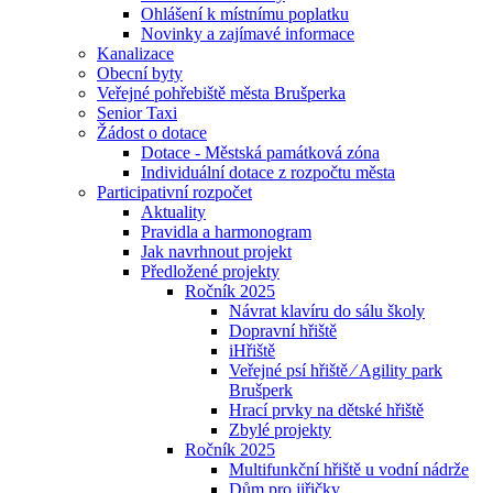
Ohlášení k místnímu poplatku
Novinky a zajímavé informace
Kanalizace
Obecní byty
Veřejné pohřebiště města Brušperka
Senior Taxi
Žádost o dotace
Dotace - Městská památková zóna
Individuální dotace z rozpočtu města
Participativní rozpočet
Aktuality
Pravidla a harmonogram
Jak navrhnout projekt
Předložené projekty
Ročník 2025
Návrat klavíru do sálu školy
Dopravní hřiště
iHřiště
Veřejné psí hřiště ⁄ Agility park
Brušperk
Hrací prvky na dětské hřiště
Zbylé projekty
Ročník 2025
Multifunkční hřiště u vodní nádrže
Dům pro jiřičky