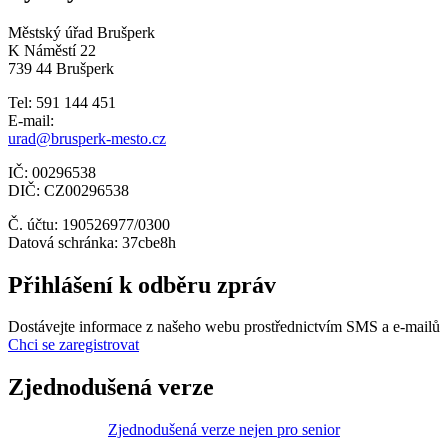
Městský úřad Brušperk
K Náměstí 22
739 44 Brušperk
Tel: 591 144 451
E-mail:
urad@brusperk-mesto.cz
IČ: 00296538
DIČ: CZ00296538
Č. účtu: 190526977/0300
Datová schránka: 37cbe8h
Přihlášení k odběru zpráv
Dostávejte informace z našeho webu prostřednictvím SMS a e-mailů
Chci se zaregistrovat
Zjednodušená verze
Zjednodušená verze nejen pro senior