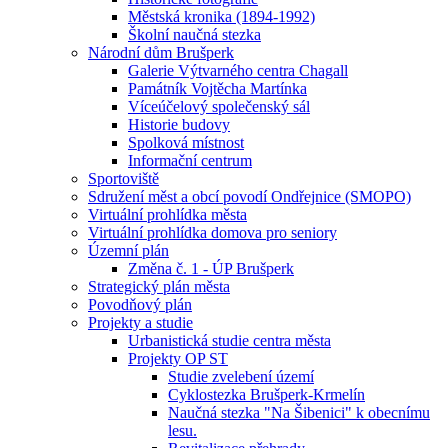
Městská kronika (1894-1992)
Školní naučná stezka
Národní dům Brušperk
Galerie Výtvarného centra Chagall
Památník Vojtěcha Martínka
Víceúčelový společenský sál
Historie budovy
Spolková místnost
Informační centrum
Sportoviště
Sdružení měst a obcí povodí Ondřejnice (SMOPO)
Virtuální prohlídka města
Virtuální prohlídka domova pro seniory
Územní plán
Změna č. 1 - ÚP Brušperk
Strategický plán města
Povodňový plán
Projekty a studie
Urbanistická studie centra města
Projekty OP ST
Studie zvelebení území
Cyklostezka Brušperk-Krmelín
Naučná stezka "Na Šibenici" k obecnímu
lesu.