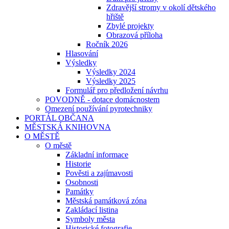
Zdravější stromy v okolí dětského
hřiště
Zbylé projekty
Obrazová příloha
Ročník 2026
Hlasování
Výsledky
Výsledky 2024
Výsledky 2025
Formulář pro předložení návrhu
POVODNĚ - dotace domácnostem
Omezení používání pyrotechniky
PORTÁL OBČANA
MĚSTSKÁ KNIHOVNA
O MĚSTĚ
O městě
Základní informace
Historie
Pověsti a zajímavosti
Osobnosti
Památky
Městská památková zóna
Zakládací listina
Symboly města
Historické fotografie