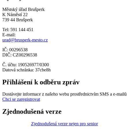
Městský úřad Brušperk
K Náměstí 22
739 44 Brušperk
Tel: 591 144 451
E-mail:
urad@brusperk-mesto.cz
IČ: 00296538
DIČ: CZ00296538
Č. účtu: 190526977/0300
Datová schránka: 37cbe8h
Přihlášení k odběru zpráv
Dostávejte informace z našeho webu prostřednictvím SMS a e-mailů
Chci se zaregistrovat
Zjednodušená verze
Zjednodušená verze nejen pro senior