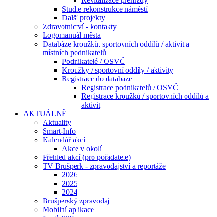
Revitalizace přehrady
Studie rekonstrukce náměstí
Další projekty
Zdravotnictví - kontakty
Logomanuál města
Databáze kroužků, sportovních oddílů / aktivit a
místních podnikatelů
Podnikatelé / OSVČ
Kroužky / sportovní oddíly / aktivity
Registrace do databáze
Registrace podnikatelů / OSVČ
Registrace kroužků / sportovních oddílů a
aktivit
AKTUÁLNĚ
Aktuality
Smart-Info
Kalendář akcí
Akce v okolí
Přehled akcí (pro pořadatele)
TV Brušperk - zpravodajství a reportáže
2026
2025
2024
Brušperský zpravodaj
Mobilní aplikace