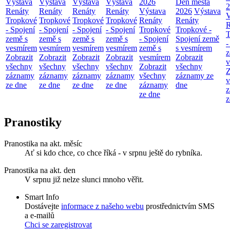
Výstava
Výstava
Výstava
Výstava
2026
Den města
2
Renáty
Renáty
Renáty
Renáty
Výstava
2026
Výstava
V
Tropkové
Tropkové
Tropkové
Tropkové
Renáty
Renáty
R
- Spojení
- Spojení
- Spojení
- Spojení
Tropkové
Tropkové -
T
země s
země s
země s
země s
- Spojení
Spojení země
-
vesmírem
vesmírem
vesmírem
vesmírem
země s
s vesmírem
z
Zobrazit
Zobrazit
Zobrazit
Zobrazit
vesmírem
Zobrazit
v
všechny
všechny
všechny
všechny
Zobrazit
všechny
Z
záznamy
záznamy
záznamy
záznamy
všechny
záznamy ze
v
ze dne
ze dne
ze dne
ze dne
záznamy
dne
z
ze dne
z
Pranostiky
Pranostika na akt. měsíc
Ať si kdo chce, co chce říká - v srpnu ještě do rybníka.
Pranostika na akt. den
V srpnu již nelze slunci mnoho věřit.
Smart Info
Dostávejte
informace z našeho webu
prostřednictvím SMS
a e-mailů
Chci se zaregistrovat