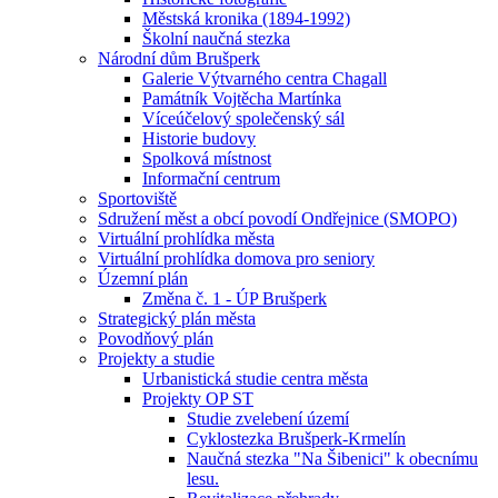
Městská kronika (1894-1992)
Školní naučná stezka
Národní dům Brušperk
Galerie Výtvarného centra Chagall
Památník Vojtěcha Martínka
Víceúčelový společenský sál
Historie budovy
Spolková místnost
Informační centrum
Sportoviště
Sdružení měst a obcí povodí Ondřejnice (SMOPO)
Virtuální prohlídka města
Virtuální prohlídka domova pro seniory
Územní plán
Změna č. 1 - ÚP Brušperk
Strategický plán města
Povodňový plán
Projekty a studie
Urbanistická studie centra města
Projekty OP ST
Studie zvelebení území
Cyklostezka Brušperk-Krmelín
Naučná stezka "Na Šibenici" k obecnímu
lesu.