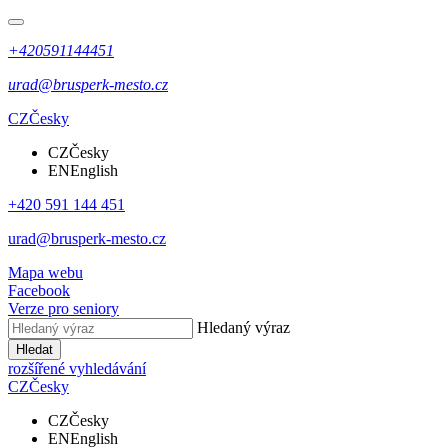
+420591144451
urad@brusperk-mesto.cz
CZ
Česky
CZ
Česky
EN
English
+420 591 144 451
urad@brusperk-mesto.cz
Mapa webu
Facebook
Verze pro seniory
Hledaný výraz
Hledat
rozšířené vyhledávání
CZ
Česky
CZ
Česky
EN
English