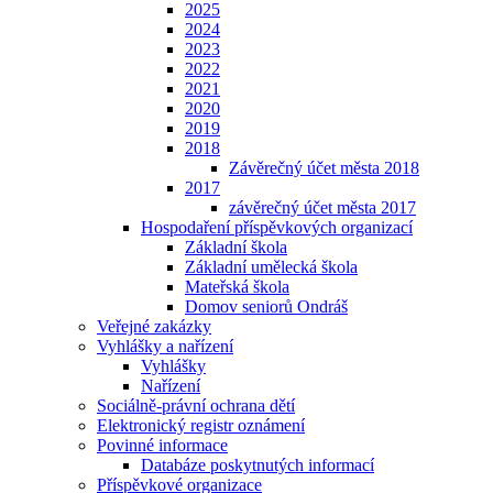
2025
2024
2023
2022
2021
2020
2019
2018
Závěrečný účet města 2018
2017
závěrečný účet města 2017
Hospodaření příspěvkových organizací
Základní škola
Základní umělecká škola
Mateřská škola
Domov seniorů Ondráš
Veřejné zakázky
Vyhlášky a nařízení
Vyhlášky
Nařízení
Sociálně-právní ochrana dětí
Elektronický registr oznámení
Povinné informace
Databáze poskytnutých informací
Příspěvkové organizace