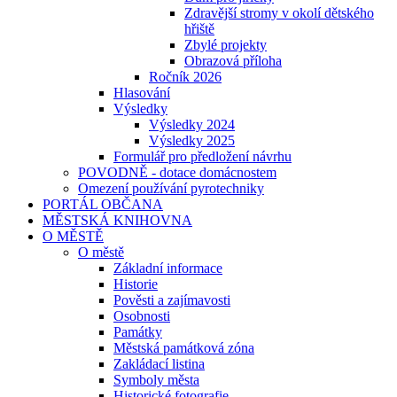
Zdravější stromy v okolí dětského
hřiště
Zbylé projekty
Obrazová příloha
Ročník 2026
Hlasování
Výsledky
Výsledky 2024
Výsledky 2025
Formulář pro předložení návrhu
POVODNĚ - dotace domácnostem
Omezení používání pyrotechniky
PORTÁL OBČANA
MĚSTSKÁ KNIHOVNA
O MĚSTĚ
O městě
Základní informace
Historie
Pověsti a zajímavosti
Osobnosti
Památky
Městská památková zóna
Zakládací listina
Symboly města
Historické fotografie