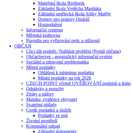
Mateřská škola Brušperk
Základní škola Vojtěcha Martínka
Základní umělecká škola Jožky Matěje
Domov pro seniory Ondráš
Hospodaření
Informační centrum
Městská knihovna
Pravidla pro vyřizování petic a stížností
OBČAN
Chci dát podnět ⁄ Nahlásit problém (Portál občana)
ObčanServer - geografický informační systém
Sociální a zdravotní problematika
Místní poplatky
Ohlášení k místnímu poplatku
Místní poplatky na rok 2026
CZECH POINT včetně OVĚŘOVÁNÍ podpisů a listin
Odstávky a poruchy
Ztráty a nálezy
Matrika, evidence obyvatel
Svatební obřady
Ceník poplatků a služeb
Poplatky ze psů
Životní prostředí
Komunální odpad
Základní dokumenty