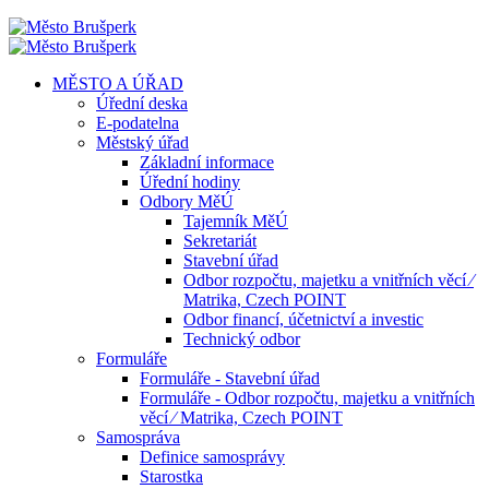
MĚSTO A ÚŘAD
Úřední deska
E-podatelna
Městský úřad
Základní informace
Úřední hodiny
Odbory MěÚ
Tajemník MěÚ
Sekretariát
Stavební úřad
Odbor rozpočtu, majetku a vnitřních věcí ⁄
Matrika, Czech POINT
Odbor financí, účetnictví a investic
Technický odbor
Formuláře
Formuláře - Stavební úřad
Formuláře - Odbor rozpočtu, majetku a vnitřních
věcí ⁄ Matrika, Czech POINT
Samospráva
Definice samosprávy
Starostka