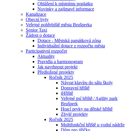
Ohlášení k místnímu poplatku
Novinky a zajímavé informace
Kanalizace
Obecní byty
Veřejné pohřebiště města Brušperka
Senior Taxi
Žádost o dotace
Dotace - Městská památková zóna
Individuální dotace z rozpočtu města
Participativní rozpočet
Aktuality
Pravidla a harmonogram
Jak navrhnout projekt
Předložené projekty
Ročník 2025
Návrat klavíru do sálu školy
Dopravní hřiště
iHřiště
Veřejné psí hřiště ⁄ Agility park
Brušperk
Hrací prvky na dětské hřiště
Zbylé projekty
Ročník 2025
Multifunkční hřiště u vodní nádrže
Dům pro jiřičky