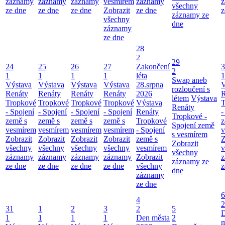
záznamy
záznamy
záznamy
vesmírem
záznamy
z
všechny
ze dne
ze dne
ze dne
Zobrazit
ze dne
z
záznamy ze
všechny
dne
záznamy
ze dne
28
2
29
24
25
26
27
Zakončení
3
2
1
1
1
1
léta
1
Swap aneb
Výstava
Výstava
Výstava
Výstava
28.srpna
V
rozloučení s
Renáty
Renáty
Renáty
Renáty
2026
R
létem
Výstava
Tropkové
Tropkové
Tropkové
Tropkové
Výstava
T
Renáty
- Spojení
- Spojení
- Spojení
- Spojení
Renáty
-
Tropkové -
země s
země s
země s
země s
Tropkové
z
Spojení země
vesmírem
vesmírem
vesmírem
vesmírem
- Spojení
v
s vesmírem
Zobrazit
Zobrazit
Zobrazit
Zobrazit
země s
Z
Zobrazit
všechny
všechny
všechny
všechny
vesmírem
v
všechny
záznamy
záznamy
záznamy
záznamy
Zobrazit
z
záznamy ze
ze dne
ze dne
ze dne
ze dne
všechny
z
dne
záznamy
ze dne
6
4
2
31
1
2
3
2
5
1
1
1
1
Den města
2
m