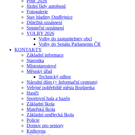
Pouť 2026
Jízdní řády autobusů
Fotogalerie
Stav hladiny Ondřejnice
Důležitá oznámení
Smuteční oznámení
VOLBY 2026
Volby do zastupitelstev obcí
Volby do Senátu Parlamentu ČR
KONTAKTY
Základní informace
Starostka
Místostarostové
Městský úřad
Technický odbor
Národní dům (+ Informační centrum)
Veřejné pohřebiště města Brušperka
Hasiči
Sportovní hala a bazén
Základní škola
Mateřská škola
Základní umělecká škola
Policie
Domov pro seniory
Knihovna