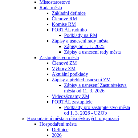
Místostarostové
Rada města
Základní definice
Členové RM
Komise RM
PORTÁL radního
Podklady na RM
Zápisy a usnesení rady města
Zápisy od 1. 1. 2025
Zápisy a usnesení rady města
Zastupitelstvo města
Členové ZM
Výbory ZM
Aktuální podklady
Zápisy a přehled usnesení ZM
Zápisy a usnesení Zastupitelstva
města od 11. 3. 2026
Videozáznamy ZM
PORTÁL zastupitele
Podklady pro zastupitelstvo města
od 1. 3. 2026 - UZOb
Hospodaření města a příspěvkových organizací
Hospodaření města
Definice
2026