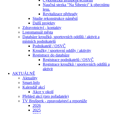
Cyklostezka Brušperk-Krmelín
Naučná stezka "Na Šibenici" k obecnímu
lesu.
Revitalizace přehrady
Studie rekonstrukce náměstí
Další projekty
Zdravotnictví - kontakty
Logomanuál města
Databáze kroužků, sportovních oddílů / aktivit a
místních podnikatelů
Podnikatelé / OSVČ
Kroužky / sportovní oddíly / aktivity
Registrace do databáze
Registrace podnikatelů / OSVČ
Registrace kroužků / sportovních oddílů a
aktivit
AKTUÁLNĚ
Aktuality
Smart-Info
Kalendář akcí
Akce v okolí
Přehled akcí (pro pořadatele)
TV Brušperk - zpravodajství a reportáže
2026
2025