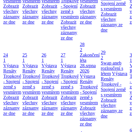
vesmírem
vesmírem
vesmírem
Tropkové
vesmírem
v
Spojení země
Zobrazit
Zobrazit
Zobrazit
- Spojení
Zobrazit
Z
s vesmírem
všechny
všechny
všechny
země s
všechny
v
Zobrazit
záznamy
záznamy
záznamy
vesmírem
záznamy
z
všechny
ze dne
ze dne
ze dne
Zobrazit
ze dne
z
záznamy ze
všechny
dne
záznamy
ze dne
28
2
29
24
25
26
27
Zakončení
3
2
1
1
1
1
léta
1
Swap aneb
Výstava
Výstava
Výstava
Výstava
28.srpna
V
rozloučení s
Renáty
Renáty
Renáty
Renáty
2026
R
létem
Výstava
Tropkové
Tropkové
Tropkové
Tropkové
Výstava
T
Renáty
- Spojení
- Spojení
- Spojení
- Spojení
Renáty
-
Tropkové -
země s
země s
země s
země s
Tropkové
z
Spojení země
vesmírem
vesmírem
vesmírem
vesmírem
- Spojení
v
s vesmírem
Zobrazit
Zobrazit
Zobrazit
Zobrazit
země s
Z
Zobrazit
všechny
všechny
všechny
všechny
vesmírem
v
všechny
záznamy
záznamy
záznamy
záznamy
Zobrazit
z
záznamy ze
ze dne
ze dne
ze dne
ze dne
všechny
z
dne
záznamy
ze dne
6