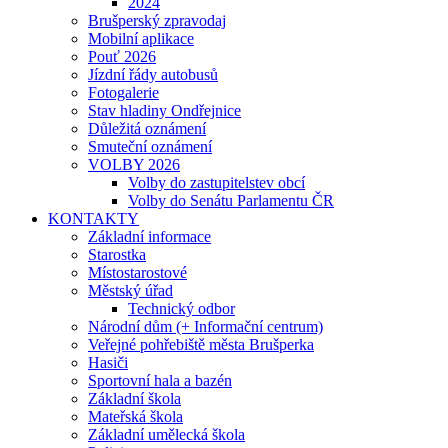
2024
Brušperský zpravodaj
Mobilní aplikace
Pouť 2026
Jízdní řády autobusů
Fotogalerie
Stav hladiny Ondřejnice
Důležitá oznámení
Smuteční oznámení
VOLBY 2026
Volby do zastupitelstev obcí
Volby do Senátu Parlamentu ČR
KONTAKTY
Základní informace
Starostka
Místostarostové
Městský úřad
Technický odbor
Národní dům (+ Informační centrum)
Veřejné pohřebiště města Brušperka
Hasiči
Sportovní hala a bazén
Základní škola
Mateřská škola
Základní umělecká škola