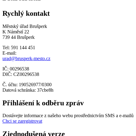
Rychlý kontakt
Městský úřad Brušperk
K Náměstí 22
739 44 Brušperk
Tel: 591 144 451
E-mail:
urad@brusperk-mesto.cz
IČ: 00296538
DIČ: CZ00296538
Č. účtu: 190526977/0300
Datová schránka: 37cbe8h
Přihlášení k odběru zpráv
Dostávejte informace z našeho webu prostřednictvím SMS a e-mailů
Chci se zaregistrovat
Zjednodušená verze