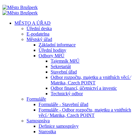
MĚSTO A ÚŘAD
Úřední deska
E-podatelna
Městský úřad
Základní informace
Úřední hodiny
Odbory MěÚ
Tajemník MěÚ
Sekretariát
Stavební úřad
Odbor rozpočtu, majetku a vnitřních věcí ⁄
Matrika, Czech POINT
Odbor financí, účetnictví a investic
Technický odbor
Formuláře
Formuláře - Stavební úřad
Formuláře - Odbor rozpočtu, majetku a vnitřních
věcí ⁄ Matrika, Czech POINT
Samospráva
Definice samosprávy
Starostka