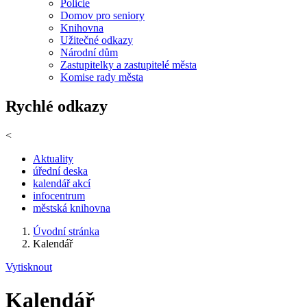
Policie
Domov pro seniory
Knihovna
Užitečné odkazy
Národní dům
Zastupitelky a zastupitelé města
Komise rady města
Rychlé odkazy
<
Aktuality
úřední deska
kalendář akcí
infocentrum
městská knihovna
Úvodní stránka
Kalendář
Vytisknout
Kalendář