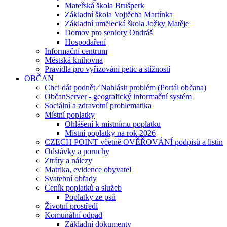
Mateřská škola Brušperk
Základní škola Vojtěcha Martínka
Základní umělecká škola Jožky Matěje
Domov pro seniory Ondráš
Hospodaření
Informační centrum
Městská knihovna
Pravidla pro vyřizování petic a stížností
OBČAN
Chci dát podnět ⁄ Nahlásit problém (Portál občana)
ObčanServer - geografický informační systém
Sociální a zdravotní problematika
Místní poplatky
Ohlášení k místnímu poplatku
Místní poplatky na rok 2026
CZECH POINT včetně OVĚŘOVÁNÍ podpisů a listin
Odstávky a poruchy
Ztráty a nálezy
Matrika, evidence obyvatel
Svatební obřady
Ceník poplatků a služeb
Poplatky ze psů
Životní prostředí
Komunální odpad
Základní dokumenty