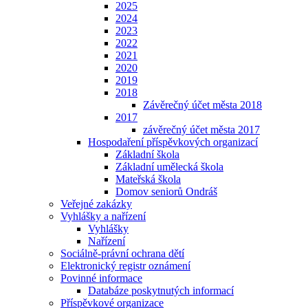
2025
2024
2023
2022
2021
2020
2019
2018
Závěrečný účet města 2018
2017
závěrečný účet města 2017
Hospodaření příspěvkových organizací
Základní škola
Základní umělecká škola
Mateřská škola
Domov seniorů Ondráš
Veřejné zakázky
Vyhlášky a nařízení
Vyhlášky
Nařízení
Sociálně-právní ochrana dětí
Elektronický registr oznámení
Povinné informace
Databáze poskytnutých informací
Příspěvkové organizace