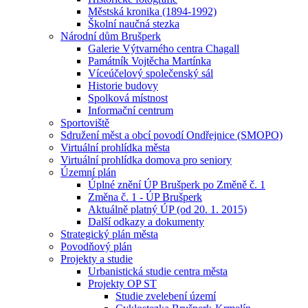
Městská kronika (1894-1992)
Školní naučná stezka
Národní dům Brušperk
Galerie Výtvarného centra Chagall
Památník Vojtěcha Martínka
Víceúčelový společenský sál
Historie budovy
Spolková místnost
Informační centrum
Sportoviště
Sdružení měst a obcí povodí Ondřejnice (SMOPO)
Virtuální prohlídka města
Virtuální prohlídka domova pro seniory
Územní plán
Úplné znění ÚP Brušperk po Změně č. 1
Změna č. 1 - ÚP Brušperk
Aktuálně platný ÚP (od 20. 1. 2015)
Další odkazy a dokumenty
Strategický plán města
Povodňový plán
Projekty a studie
Urbanistická studie centra města
Projekty OP ST
Studie zvelebení území