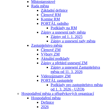
Místostarostové
Rada města
Základní definice
Členové RM
Komise RM
PORTÁL radního
Podklady na RM
Zápisy a usnesení rady města
Zápisy od 1. 1. 2025
Zápisy a usnesení rady města
Zastupitelstvo města
Členové ZM
Výbory ZM
Aktuální podklady
Zápisy a přehled usnesení ZM
Zápisy a usnesení Zastupitelstva
města od 11. 3. 2026
Videozáznamy ZM
PORTÁL zastupitele
Podklady pro zastupitelstvo města
od 1. 3. 2026 - UZOb
Hospodaření města a příspěvkových organizací
Hospodaření města
Definice
2026