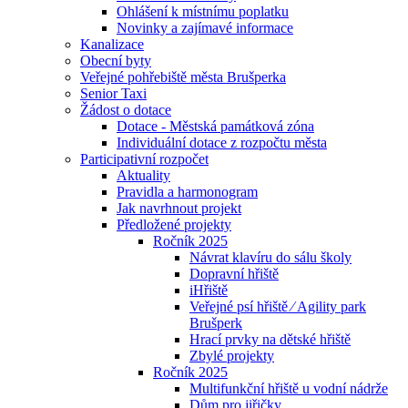
Ohlášení k místnímu poplatku
Novinky a zajímavé informace
Kanalizace
Obecní byty
Veřejné pohřebiště města Brušperka
Senior Taxi
Žádost o dotace
Dotace - Městská památková zóna
Individuální dotace z rozpočtu města
Participativní rozpočet
Aktuality
Pravidla a harmonogram
Jak navrhnout projekt
Předložené projekty
Ročník 2025
Návrat klavíru do sálu školy
Dopravní hřiště
iHřiště
Veřejné psí hřiště ⁄ Agility park
Brušperk
Hrací prvky na dětské hřiště
Zbylé projekty
Ročník 2025
Multifunkční hřiště u vodní nádrže
Dům pro jiřičky