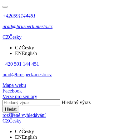
+420591144451
urad@brusperk-mesto.cz
CZ
Česky
CZ
Česky
EN
English
+420 591 144 451
urad@brusperk-mesto.cz
Mapa webu
Facebook
Verze pro seniory
Hledaný výraz
Hledat
rozšířené vyhledávání
CZ
Česky
CZ
Česky
EN
English