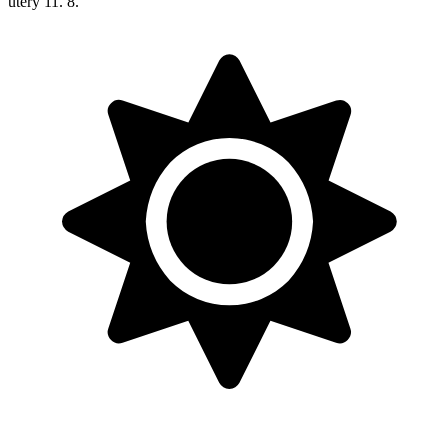
úterý
11. 8.