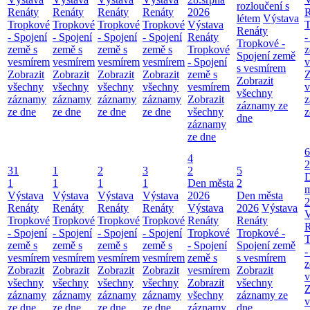
rozloučení s
Renáty
Renáty
Renáty
Renáty
2026
R
létem
Výstava
Tropkové
Tropkové
Tropkové
Tropkové
Výstava
T
Renáty
- Spojení
- Spojení
- Spojení
- Spojení
Renáty
-
Tropkové -
země s
země s
země s
země s
Tropkové
z
Spojení země
vesmírem
vesmírem
vesmírem
vesmírem
- Spojení
v
s vesmírem
Zobrazit
Zobrazit
Zobrazit
Zobrazit
země s
Z
Zobrazit
všechny
všechny
všechny
všechny
vesmírem
v
všechny
záznamy
záznamy
záznamy
záznamy
Zobrazit
z
záznamy ze
ze dne
ze dne
ze dne
ze dne
všechny
z
dne
záznamy
ze dne
6
4
2
31
1
2
3
2
5
1
1
1
1
Den města
2
m
Výstava
Výstava
Výstava
Výstava
2026
Den města
2
Renáty
Renáty
Renáty
Renáty
Výstava
2026
Výstava
V
Tropkové
Tropkové
Tropkové
Tropkové
Renáty
Renáty
R
- Spojení
- Spojení
- Spojení
- Spojení
Tropkové
Tropkové -
T
země s
země s
země s
země s
- Spojení
Spojení země
-
vesmírem
vesmírem
vesmírem
vesmírem
země s
s vesmírem
z
Zobrazit
Zobrazit
Zobrazit
Zobrazit
vesmírem
Zobrazit
v
všechny
všechny
všechny
všechny
Zobrazit
všechny
Z
záznamy
záznamy
záznamy
záznamy
všechny
záznamy ze
v
ze dne
ze dne
ze dne
ze dne
záznamy
dne