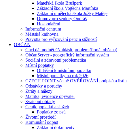
Mateřská škola Brušperk
Základní škola Vojtěcha Martínka
Základní umělecká škola Jožky Matěje
Domov pro seniory Ondráš
Hospodaření
Informační centrum
Městská knihovna
Pravidla pro vyřizování petic a stížností
OBČAN
Chci dát podnět ⁄ Nahlásit problém (Portál občana)
ObčanServer - geografický informační systém
Sociální a zdravotní problematika
Místní poplatky
Ohlášení k místnímu poplatku
Místní poplatky na rok 2026
CZECH POINT včetně OVĚŘOVÁNÍ podpisů a listin
Odstávky a poruchy
Ztráty a nálezy
Matrika, evidence obyvatel
Svatební obřady
Ceník poplatků a služeb
Poplatky ze psů
Životní prostředí
Komunální odpad
Základní dokumenty