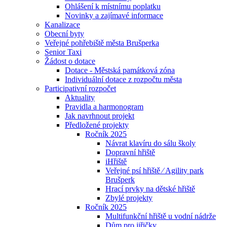
Ohlášení k místnímu poplatku
Novinky a zajímavé informace
Kanalizace
Obecní byty
Veřejné pohřebiště města Brušperka
Senior Taxi
Žádost o dotace
Dotace - Městská památková zóna
Individuální dotace z rozpočtu města
Participativní rozpočet
Aktuality
Pravidla a harmonogram
Jak navrhnout projekt
Předložené projekty
Ročník 2025
Návrat klavíru do sálu školy
Dopravní hřiště
iHřiště
Veřejné psí hřiště ⁄ Agility park
Brušperk
Hrací prvky na dětské hřiště
Zbylé projekty
Ročník 2025
Multifunkční hřiště u vodní nádrže
Dům pro jiřičky