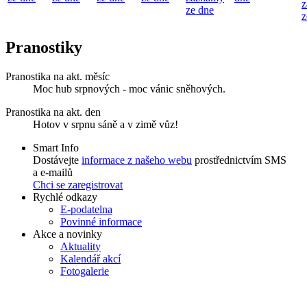
z
ze dne
z
Pranostiky
Pranostika na akt. měsíc
Moc hub srpnových - moc vánic sněhových.
Pranostika na akt. den
Hotov v srpnu sáně a v zimě vůz!
Smart Info
Dostávejte
informace z našeho webu
prostřednictvím SMS
a e-mailů
Chci se zaregistrovat
Rychlé odkazy
E-podatelna
Povinné informace
Akce a novinky
Aktuality
Kalendář akcí
Fotogalerie