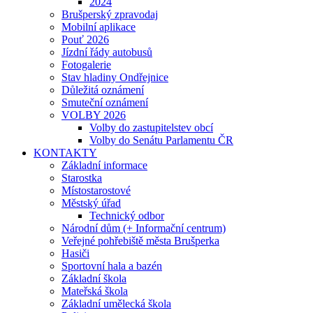
2024
Brušperský zpravodaj
Mobilní aplikace
Pouť 2026
Jízdní řády autobusů
Fotogalerie
Stav hladiny Ondřejnice
Důležitá oznámení
Smuteční oznámení
VOLBY 2026
Volby do zastupitelstev obcí
Volby do Senátu Parlamentu ČR
KONTAKTY
Základní informace
Starostka
Místostarostové
Městský úřad
Technický odbor
Národní dům (+ Informační centrum)
Veřejné pohřebiště města Brušperka
Hasiči
Sportovní hala a bazén
Základní škola
Mateřská škola
Základní umělecká škola