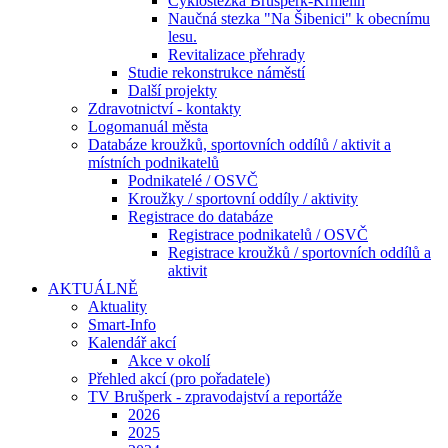
Cyklostezka Brušperk-Krmelín
Naučná stezka "Na Šibenici" k obecnímu
lesu.
Revitalizace přehrady
Studie rekonstrukce náměstí
Další projekty
Zdravotnictví - kontakty
Logomanuál města
Databáze kroužků, sportovních oddílů / aktivit a
místních podnikatelů
Podnikatelé / OSVČ
Kroužky / sportovní oddíly / aktivity
Registrace do databáze
Registrace podnikatelů / OSVČ
Registrace kroužků / sportovních oddílů a
aktivit
AKTUÁLNĚ
Aktuality
Smart-Info
Kalendář akcí
Akce v okolí
Přehled akcí (pro pořadatele)
TV Brušperk - zpravodajství a reportáže
2026
2025