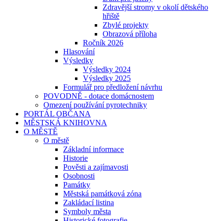
Zdravější stromy v okolí dětského
hřiště
Zbylé projekty
Obrazová příloha
Ročník 2026
Hlasování
Výsledky
Výsledky 2024
Výsledky 2025
Formulář pro předložení návrhu
POVODNĚ - dotace domácnostem
Omezení používání pyrotechniky
PORTÁL OBČANA
MĚSTSKÁ KNIHOVNA
O MĚSTĚ
O městě
Základní informace
Historie
Pověsti a zajímavosti
Osobnosti
Památky
Městská památková zóna
Zakládací listina
Symboly města
Historické fotografie