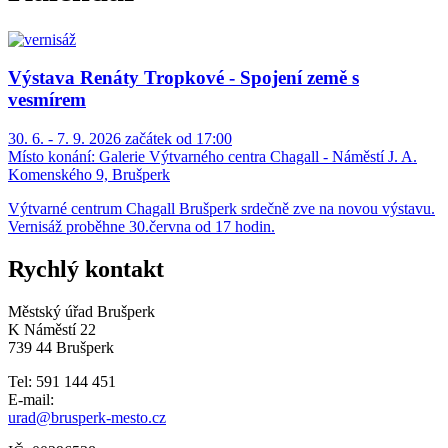
Výstava Renáty Tropkové - Spojení země s
vesmírem
30. 6. - 7. 9. 2026 začátek od 17:00
Místo konání:
Galerie Výtvarného centra Chagall - Náměstí J. A.
Komenského 9, Brušperk
Výtvarné centrum Chagall Brušperk srdečně zve na novou výstavu.
Vernisáž proběhne 30.června od 17 hodin.
Rychlý kontakt
Městský úřad Brušperk
K Náměstí 22
739 44 Brušperk
Tel: 591 144 451
E-mail:
urad@brusperk-mesto.cz