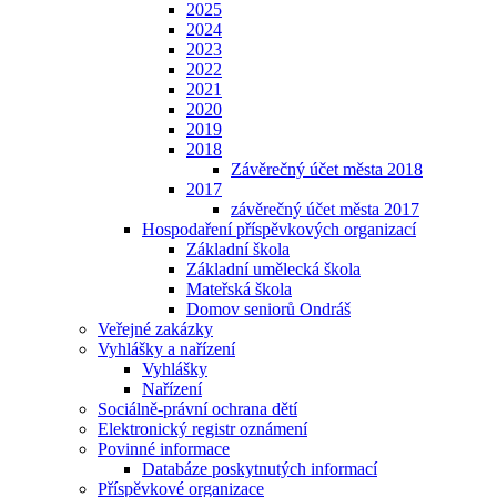
2025
2024
2023
2022
2021
2020
2019
2018
Závěrečný účet města 2018
2017
závěrečný účet města 2017
Hospodaření příspěvkových organizací
Základní škola
Základní umělecká škola
Mateřská škola
Domov seniorů Ondráš
Veřejné zakázky
Vyhlášky a nařízení
Vyhlášky
Nařízení
Sociálně-právní ochrana dětí
Elektronický registr oznámení
Povinné informace
Databáze poskytnutých informací
Příspěvkové organizace