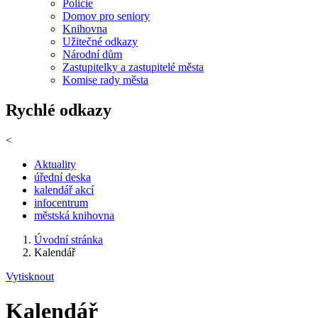
Policie
Domov pro seniory
Knihovna
Užitečné odkazy
Národní dům
Zastupitelky a zastupitelé města
Komise rady města
Rychlé odkazy
<
Aktuality
úřední deska
kalendář akcí
infocentrum
městská knihovna
Úvodní stránka
Kalendář
Vytisknout
Kalendář