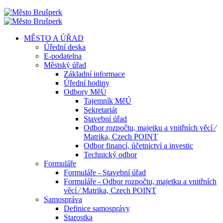
MĚSTO A ÚŘAD
Úřední deska
E-podatelna
Městský úřad
Základní informace
Úřední hodiny
Odbory MěÚ
Tajemník MěÚ
Sekretariát
Stavební úřad
Odbor rozpočtu, majetku a vnitřních věcí ⁄
Matrika, Czech POINT
Odbor financí, účetnictví a investic
Technický odbor
Formuláře
Formuláře - Stavební úřad
Formuláře - Odbor rozpočtu, majetku a vnitřních
věcí ⁄ Matrika, Czech POINT
Samospráva
Definice samosprávy
Starostka