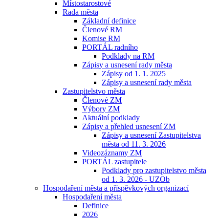
Místostarostové
Rada města
Základní definice
Členové RM
Komise RM
PORTÁL radního
Podklady na RM
Zápisy a usnesení rady města
Zápisy od 1. 1. 2025
Zápisy a usnesení rady města
Zastupitelstvo města
Členové ZM
Výbory ZM
Aktuální podklady
Zápisy a přehled usnesení ZM
Zápisy a usnesení Zastupitelstva
města od 11. 3. 2026
Videozáznamy ZM
PORTÁL zastupitele
Podklady pro zastupitelstvo města
od 1. 3. 2026 - UZOb
Hospodaření města a příspěvkových organizací
Hospodaření města
Definice
2026