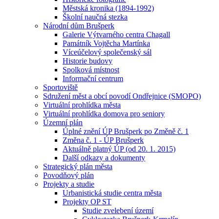
Městská kronika (1894-1992)
Školní naučná stezka
Národní dům Brušperk
Galerie Výtvarného centra Chagall
Památník Vojtěcha Martínka
Víceúčelový společenský sál
Historie budovy
Spolková místnost
Informační centrum
Sportoviště
Sdružení měst a obcí povodí Ondřejnice (SMOPO)
Virtuální prohlídka města
Virtuální prohlídka domova pro seniory
Územní plán
Úplné znění ÚP Brušperk po Změně č. 1
Změna č. 1 - ÚP Brušperk
Aktuálně platný ÚP (od 20. 1. 2015)
Další odkazy a dokumenty
Strategický plán města
Povodňový plán
Projekty a studie
Urbanistická studie centra města
Projekty OP ST
Studie zvelebení území