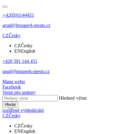
+420591144451
urad@brusperk-mesto.cz
CZ
Česky
CZ
Česky
EN
English
+420 591 144 451
urad@brusperk-mesto.cz
Mapa webu
Facebook
Verze pro seniory
Hledaný výraz
Hledat
rozšířené vyhledávání
CZ
Česky
CZ
Česky
EN
English