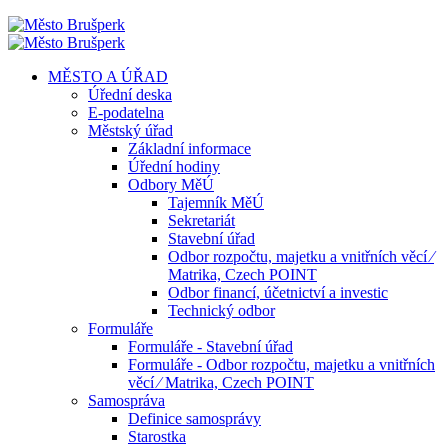
MĚSTO A ÚŘAD
Úřední deska
E-podatelna
Městský úřad
Základní informace
Úřední hodiny
Odbory MěÚ
Tajemník MěÚ
Sekretariát
Stavební úřad
Odbor rozpočtu, majetku a vnitřních věcí ⁄
Matrika, Czech POINT
Odbor financí, účetnictví a investic
Technický odbor
Formuláře
Formuláře - Stavební úřad
Formuláře - Odbor rozpočtu, majetku a vnitřních
věcí ⁄ Matrika, Czech POINT
Samospráva
Definice samosprávy
Starostka