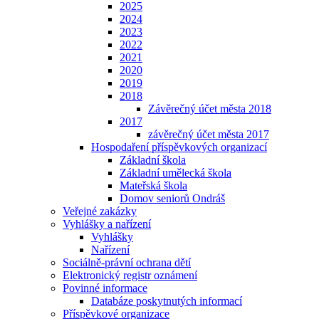
2025
2024
2023
2022
2021
2020
2019
2018
Závěrečný účet města 2018
2017
závěrečný účet města 2017
Hospodaření příspěvkových organizací
Základní škola
Základní umělecká škola
Mateřská škola
Domov seniorů Ondráš
Veřejné zakázky
Vyhlášky a nařízení
Vyhlášky
Nařízení
Sociálně-právní ochrana dětí
Elektronický registr oznámení
Povinné informace
Databáze poskytnutých informací
Příspěvkové organizace