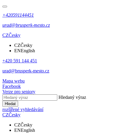
+420591144451
urad@brusperk-mesto.cz
CZ
Česky
CZ
Česky
EN
English
+420 591 144 451
urad@brusperk-mesto.cz
Mapa webu
Facebook
Verze pro seniory
Hledaný výraz
Hledat
rozšířené vyhledávání
CZ
Česky
CZ
Česky
EN
English