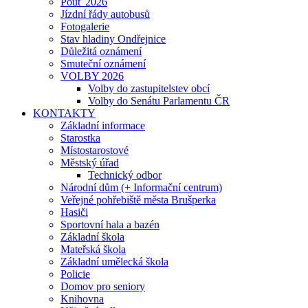
Pouť 2026
Jízdní řády autobusů
Fotogalerie
Stav hladiny Ondřejnice
Důležitá oznámení
Smuteční oznámení
VOLBY 2026
Volby do zastupitelstev obcí
Volby do Senátu Parlamentu ČR
KONTAKTY
Základní informace
Starostka
Místostarostové
Městský úřad
Technický odbor
Národní dům (+ Informační centrum)
Veřejné pohřebiště města Brušperka
Hasiči
Sportovní hala a bazén
Základní škola
Mateřská škola
Základní umělecká škola
Policie
Domov pro seniory
Knihovna