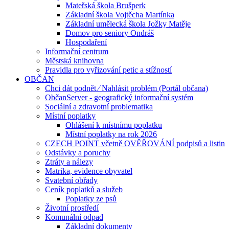
Mateřská škola Brušperk
Základní škola Vojtěcha Martínka
Základní umělecká škola Jožky Matěje
Domov pro seniory Ondráš
Hospodaření
Informační centrum
Městská knihovna
Pravidla pro vyřizování petic a stížností
OBČAN
Chci dát podnět ⁄ Nahlásit problém (Portál občana)
ObčanServer - geografický informační systém
Sociální a zdravotní problematika
Místní poplatky
Ohlášení k místnímu poplatku
Místní poplatky na rok 2026
CZECH POINT včetně OVĚŘOVÁNÍ podpisů a listin
Odstávky a poruchy
Ztráty a nálezy
Matrika, evidence obyvatel
Svatební obřady
Ceník poplatků a služeb
Poplatky ze psů
Životní prostředí
Komunální odpad
Základní dokumenty