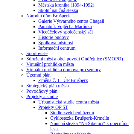
Městská kronika (1894-1992)
Školní naučná stezka
Národní dům Brušperk
Galerie Výtvarného centra Chagall
Památník Vojtěcha Martínka
Víceúčelový společenský sál
Historie budovy
Spolková místnost
Informační centrum
Sportoviště
Sdružení měst a obcí povodí Ondřejnice (SMOPO)
Virtuální prohlídka města
Virtuální prohlídka domova pro seniory
Územní plán
Změna č. 1 - ÚP Brušperk
Strategický plán města
Povodňový plán
Projekty a studie
Urbanistická studie centra města
Projekty OP ST
Studie zvelebení území
Cyklostezka Brušperk-Krmelín
Naučná stezka "Na Šibenici" k obecnímu
lesu.