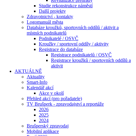
Revitalizace přehrady
Studie rekonstrukce náměstí
Další projekty
Zdravotnictví - kontakty
Logomanuál města
Databáze kroužků, sportovních oddílů / aktivit a
místních podnikatelů
Podnikatelé / OSVČ
Kroužky / sportovní oddíly / aktivity
Registrace do databáze
Registrace podnikatelů / OSVČ
Registrace kroužků / sportovních oddílů a
aktivit
AKTUÁLNĚ
Aktuality
Smart-Info
Kalendář akcí
Akce v okolí
Přehled akcí (pro pořadatele)
TV Brušperk - zpravodajství a reportáže
2026
2025
2024
Brušperský zpravodaj
Mobilní aplikace