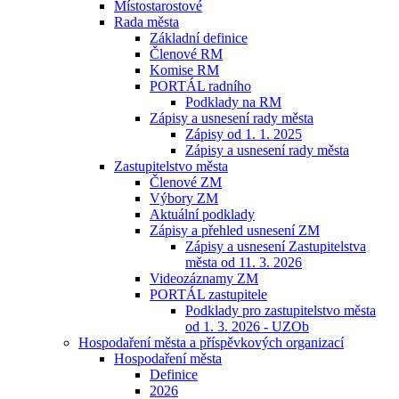
Místostarostové
Rada města
Základní definice
Členové RM
Komise RM
PORTÁL radního
Podklady na RM
Zápisy a usnesení rady města
Zápisy od 1. 1. 2025
Zápisy a usnesení rady města
Zastupitelstvo města
Členové ZM
Výbory ZM
Aktuální podklady
Zápisy a přehled usnesení ZM
Zápisy a usnesení Zastupitelstva
města od 11. 3. 2026
Videozáznamy ZM
PORTÁL zastupitele
Podklady pro zastupitelstvo města
od 1. 3. 2026 - UZOb
Hospodaření města a příspěvkových organizací
Hospodaření města
Definice
2026