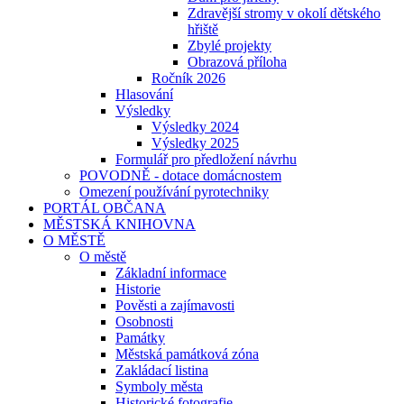
Zdravější stromy v okolí dětského
hřiště
Zbylé projekty
Obrazová příloha
Ročník 2026
Hlasování
Výsledky
Výsledky 2024
Výsledky 2025
Formulář pro předložení návrhu
POVODNĚ - dotace domácnostem
Omezení používání pyrotechniky
PORTÁL OBČANA
MĚSTSKÁ KNIHOVNA
O MĚSTĚ
O městě
Základní informace
Historie
Pověsti a zajímavosti
Osobnosti
Památky
Městská památková zóna
Zakládací listina
Symboly města
Historické fotografie