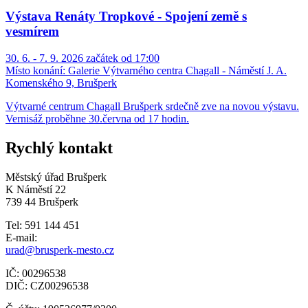
Výstava Renáty Tropkové - Spojení země s
vesmírem
30. 6. - 7. 9. 2026 začátek od 17:00
Místo konání:
Galerie Výtvarného centra Chagall - Náměstí J. A.
Komenského 9, Brušperk
Výtvarné centrum Chagall Brušperk srdečně zve na novou výstavu.
Vernisáž proběhne 30.června od 17 hodin.
Rychlý kontakt
Městský úřad Brušperk
K Náměstí 22
739 44 Brušperk
Tel: 591 144 451
E-mail:
urad@brusperk-mesto.cz
IČ: 00296538
DIČ: CZ00296538