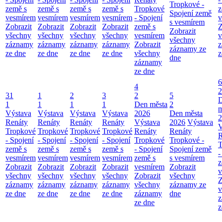
Tropkové -
země s
země s
země s
země s
Tropkové
z
Spojení země
vesmírem
vesmírem
vesmírem
vesmírem
- Spojení
v
s vesmírem
Zobrazit
Zobrazit
Zobrazit
Zobrazit
země s
Z
Zobrazit
všechny
všechny
všechny
všechny
vesmírem
v
všechny
záznamy
záznamy
záznamy
záznamy
Zobrazit
z
záznamy ze
ze dne
ze dne
ze dne
ze dne
všechny
z
dne
záznamy
ze dne
6
4
2
31
1
2
3
2
5
1
1
1
1
Den města
2
m
Výstava
Výstava
Výstava
Výstava
2026
Den města
2
Renáty
Renáty
Renáty
Renáty
Výstava
2026
Výstava
V
Tropkové
Tropkové
Tropkové
Tropkové
Renáty
Renáty
R
- Spojení
- Spojení
- Spojení
- Spojení
Tropkové
Tropkové -
T
země s
země s
země s
země s
- Spojení
Spojení země
-
vesmírem
vesmírem
vesmírem
vesmírem
země s
s vesmírem
z
Zobrazit
Zobrazit
Zobrazit
Zobrazit
vesmírem
Zobrazit
v
všechny
všechny
všechny
všechny
Zobrazit
všechny
Z
záznamy
záznamy
záznamy
záznamy
všechny
záznamy ze
v
ze dne
ze dne
ze dne
ze dne
záznamy
dne
z
ze dne
z