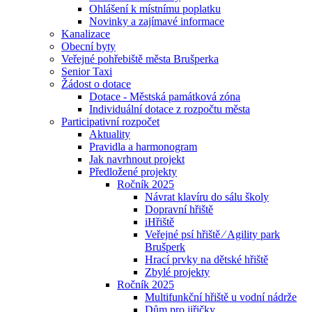
Ohlášení k místnímu poplatku
Novinky a zajímavé informace
Kanalizace
Obecní byty
Veřejné pohřebiště města Brušperka
Senior Taxi
Žádost o dotace
Dotace - Městská památková zóna
Individuální dotace z rozpočtu města
Participativní rozpočet
Aktuality
Pravidla a harmonogram
Jak navrhnout projekt
Předložené projekty
Ročník 2025
Návrat klavíru do sálu školy
Dopravní hřiště
iHřiště
Veřejné psí hřiště ⁄ Agility park
Brušperk
Hrací prvky na dětské hřiště
Zbylé projekty
Ročník 2025
Multifunkční hřiště u vodní nádrže
Dům pro jiřičky