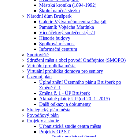
Městská kronika (1894-1992)
Školní naučná stezka
Národní dům Brušperk
Galerie Výtvarného centra Chagall
Památník Vojtěcha Martínka
Víceúčelový společenský sál
Historie budovy
Spolková místnost
Informační centrum
Sportoviště
Sdružení měst a obcí povodí Ondřejnice (SMOPO)
Virtuální prohlídka města
Virtuální prohlídka domova pro seniory
Územní plán
Úplné znění Územního plánu Brušperk po
Změně č. 1
Změna č. 1 - ÚP Brušperk
Aktuálně platný ÚP (od 20. 1. 2015)
Další odkazy a dokumenty
Strategický plán města
Povodňový plán
Projekty a studie
Urbanistická studie centra města
Projekty OP ST