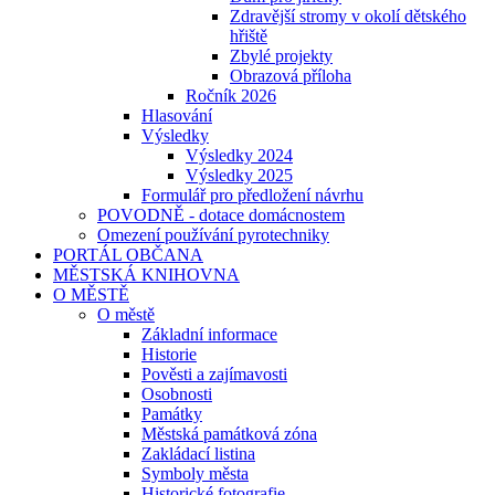
Zdravější stromy v okolí dětského
hřiště
Zbylé projekty
Obrazová příloha
Ročník 2026
Hlasování
Výsledky
Výsledky 2024
Výsledky 2025
Formulář pro předložení návrhu
POVODNĚ - dotace domácnostem
Omezení používání pyrotechniky
PORTÁL OBČANA
MĚSTSKÁ KNIHOVNA
O MĚSTĚ
O městě
Základní informace
Historie
Pověsti a zajímavosti
Osobnosti
Památky
Městská památková zóna
Zakládací listina
Symboly města
Historické fotografie