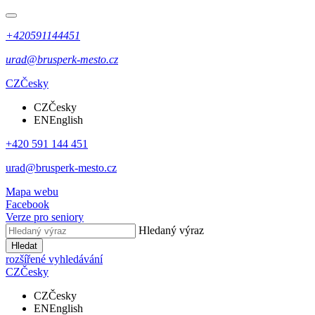
+420591144451
urad@brusperk-mesto.cz
CZ
Česky
CZ
Česky
EN
English
+420 591 144 451
urad@brusperk-mesto.cz
Mapa webu
Facebook
Verze pro seniory
Hledaný výraz
Hledat
rozšířené vyhledávání
CZ
Česky
CZ
Česky
EN
English