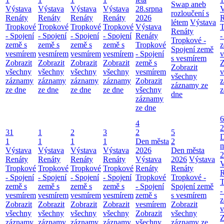
Swap aneb
Výstava
Výstava
Výstava
Výstava
28.srpna
V
rozloučení s
Renáty
Renáty
Renáty
Renáty
2026
R
létem
Výstava
Tropkové
Tropkové
Tropkové
Tropkové
Výstava
T
Renáty
- Spojení
- Spojení
- Spojení
- Spojení
Renáty
-
Tropkové -
země s
země s
země s
země s
Tropkové
z
Spojení země
vesmírem
vesmírem
vesmírem
vesmírem
- Spojení
v
s vesmírem
Zobrazit
Zobrazit
Zobrazit
Zobrazit
země s
Z
Zobrazit
všechny
všechny
všechny
všechny
vesmírem
v
všechny
záznamy
záznamy
záznamy
záznamy
Zobrazit
z
záznamy ze
ze dne
ze dne
ze dne
ze dne
všechny
z
dne
záznamy
ze dne
6
4
2
31
1
2
3
2
5
1
1
1
1
Den města
2
m
Výstava
Výstava
Výstava
Výstava
2026
Den města
2
Renáty
Renáty
Renáty
Renáty
Výstava
2026
Výstava
V
Tropkové
Tropkové
Tropkové
Tropkové
Renáty
Renáty
R
- Spojení
- Spojení
- Spojení
- Spojení
Tropkové
Tropkové -
T
země s
země s
země s
země s
- Spojení
Spojení země
-
vesmírem
vesmírem
vesmírem
vesmírem
země s
s vesmírem
z
Zobrazit
Zobrazit
Zobrazit
Zobrazit
vesmírem
Zobrazit
v
všechny
všechny
všechny
všechny
Zobrazit
všechny
Z
záznamy
záznamy
záznamy
záznamy
všechny
záznamy ze