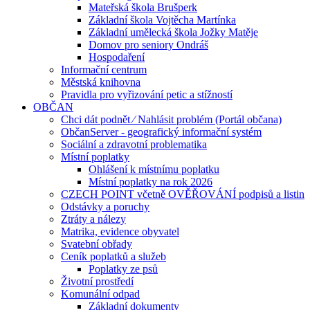
Mateřská škola Brušperk
Základní škola Vojtěcha Martínka
Základní umělecká škola Jožky Matěje
Domov pro seniory Ondráš
Hospodaření
Informační centrum
Městská knihovna
Pravidla pro vyřizování petic a stížností
OBČAN
Chci dát podnět ⁄ Nahlásit problém (Portál občana)
ObčanServer - geografický informační systém
Sociální a zdravotní problematika
Místní poplatky
Ohlášení k místnímu poplatku
Místní poplatky na rok 2026
CZECH POINT včetně OVĚŘOVÁNÍ podpisů a listin
Odstávky a poruchy
Ztráty a nálezy
Matrika, evidence obyvatel
Svatební obřady
Ceník poplatků a služeb
Poplatky ze psů
Životní prostředí
Komunální odpad
Základní dokumenty