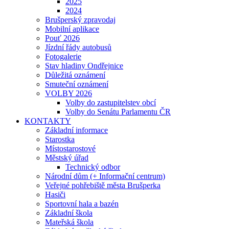
2025
2024
Brušperský zpravodaj
Mobilní aplikace
Pouť 2026
Jízdní řády autobusů
Fotogalerie
Stav hladiny Ondřejnice
Důležitá oznámení
Smuteční oznámení
VOLBY 2026
Volby do zastupitelstev obcí
Volby do Senátu Parlamentu ČR
KONTAKTY
Základní informace
Starostka
Místostarostové
Městský úřad
Technický odbor
Národní dům (+ Informační centrum)
Veřejné pohřebiště města Brušperka
Hasiči
Sportovní hala a bazén
Základní škola
Mateřská škola