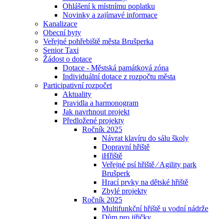
Ohlášení k místnímu poplatku
Novinky a zajímavé informace
Kanalizace
Obecní byty
Veřejné pohřebiště města Brušperka
Senior Taxi
Žádost o dotace
Dotace - Městská památková zóna
Individuální dotace z rozpočtu města
Participativní rozpočet
Aktuality
Pravidla a harmonogram
Jak navrhnout projekt
Předložené projekty
Ročník 2025
Návrat klavíru do sálu školy
Dopravní hřiště
iHřiště
Veřejné psí hřiště ⁄ Agility park
Brušperk
Hrací prvky na dětské hřiště
Zbylé projekty
Ročník 2025
Multifunkční hřiště u vodní nádrže
Dům pro jiřičky