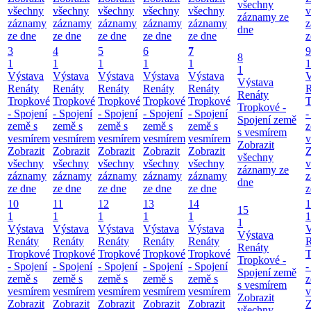
všechny
všechny
všechny
všechny
všechny
všechny
v
záznamy ze
záznamy
záznamy
záznamy
záznamy
záznamy
z
dne
ze dne
ze dne
ze dne
ze dne
ze dne
z
3
4
5
6
7
9
8
1
1
1
1
1
1
1
Výstava
Výstava
Výstava
Výstava
Výstava
V
Výstava
Renáty
Renáty
Renáty
Renáty
Renáty
R
Renáty
Tropkové
Tropkové
Tropkové
Tropkové
Tropkové
T
Tropkové -
- Spojení
- Spojení
- Spojení
- Spojení
- Spojení
-
Spojení země
země s
země s
země s
země s
země s
z
s vesmírem
vesmírem
vesmírem
vesmírem
vesmírem
vesmírem
v
Zobrazit
Zobrazit
Zobrazit
Zobrazit
Zobrazit
Zobrazit
Z
všechny
všechny
všechny
všechny
všechny
všechny
v
záznamy ze
záznamy
záznamy
záznamy
záznamy
záznamy
z
dne
ze dne
ze dne
ze dne
ze dne
ze dne
z
10
11
12
13
14
1
15
1
1
1
1
1
1
1
Výstava
Výstava
Výstava
Výstava
Výstava
V
Výstava
Renáty
Renáty
Renáty
Renáty
Renáty
R
Renáty
Tropkové
Tropkové
Tropkové
Tropkové
Tropkové
T
Tropkové -
- Spojení
- Spojení
- Spojení
- Spojení
- Spojení
-
Spojení země
země s
země s
země s
země s
země s
z
s vesmírem
vesmírem
vesmírem
vesmírem
vesmírem
vesmírem
v
Zobrazit
Zobrazit
Zobrazit
Zobrazit
Zobrazit
Zobrazit
Z
všechny