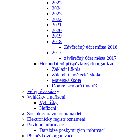
2025
2024
2023
2022
2021
2020
2019
2018
Závěrečný účet města 2018
2017
závěrečný účet města 2017
Hospodaření příspěvkových organizací
Základní škola
Základní umělecká škola
Mateřská škola
Domov seniorů Ondráš
Veřejné zakázky
Vyhlášky a nařízení
Vyhlášky
Nařízení
Sociálně-právní ochrana dětí
Elektronický registr oznámení
Povinné informace
Databáze poskytnutých informací
Příspěvkové organizace