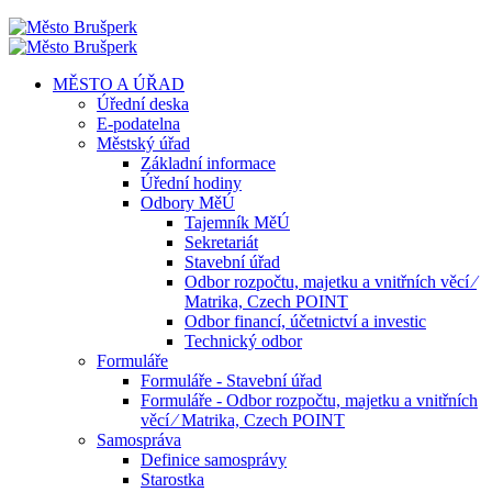
MĚSTO A ÚŘAD
Úřední deska
E-podatelna
Městský úřad
Základní informace
Úřední hodiny
Odbory MěÚ
Tajemník MěÚ
Sekretariát
Stavební úřad
Odbor rozpočtu, majetku a vnitřních věcí ⁄
Matrika, Czech POINT
Odbor financí, účetnictví a investic
Technický odbor
Formuláře
Formuláře - Stavební úřad
Formuláře - Odbor rozpočtu, majetku a vnitřních
věcí ⁄ Matrika, Czech POINT
Samospráva
Definice samosprávy
Starostka