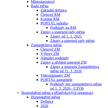
Místostarostové
Rada města
Základní definice
Členové RM
Komise RM
PORTÁL radního
Podklady na RM
Zápisy a usnesení rady města
Zápisy od 1. 1. 2025
Zápisy a usnesení rady města
Zastupitelstvo města
Členové ZM
Výbory ZM
Aktuální podklady
Zápisy a přehled usnesení ZM
Zápisy a usnesení Zastupitelstva
města od 11. 3. 2026
Videozáznamy ZM
PORTÁL zastupitele
Podklady pro zastupitelstvo města
od 1. 3. 2026 - UZOb
Hospodaření města a příspěvkových organizací
Hospodaření města
Definice
2026