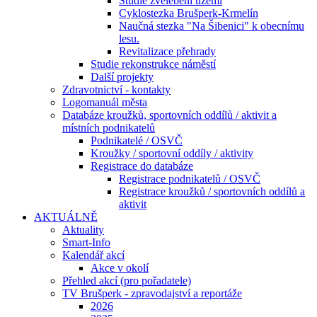
Studie zvelebení území
Cyklostezka Brušperk-Krmelín
Naučná stezka "Na Šibenici" k obecnímu
lesu.
Revitalizace přehrady
Studie rekonstrukce náměstí
Další projekty
Zdravotnictví - kontakty
Logomanuál města
Databáze kroužků, sportovních oddílů / aktivit a
místních podnikatelů
Podnikatelé / OSVČ
Kroužky / sportovní oddíly / aktivity
Registrace do databáze
Registrace podnikatelů / OSVČ
Registrace kroužků / sportovních oddílů a
aktivit
AKTUÁLNĚ
Aktuality
Smart-Info
Kalendář akcí
Akce v okolí
Přehled akcí (pro pořadatele)
TV Brušperk - zpravodajství a reportáže
2026