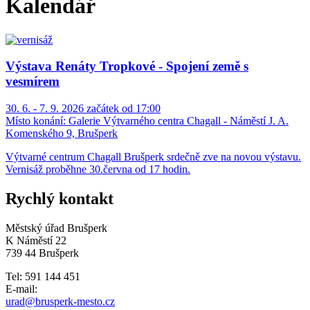
Kalendář
Výstava Renáty Tropkové - Spojení země s
vesmírem
30. 6. - 7. 9. 2026 začátek od 17:00
Místo konání:
Galerie Výtvarného centra Chagall - Náměstí J. A.
Komenského 9, Brušperk
Výtvarné centrum Chagall Brušperk srdečně zve na novou výstavu.
Vernisáž proběhne 30.června od 17 hodin.
Rychlý kontakt
Městský úřad Brušperk
K Náměstí 22
739 44 Brušperk
Tel: 591 144 451
E-mail:
urad@brusperk-mesto.cz