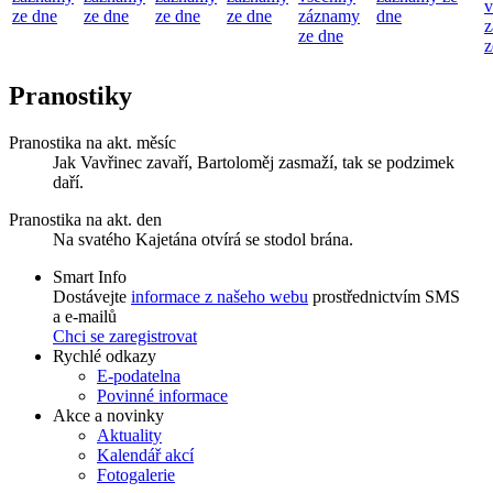
v
ze dne
ze dne
ze dne
ze dne
záznamy
dne
z
ze dne
z
Pranostiky
Pranostika na akt. měsíc
Jak Vavřinec zavaří, Bartoloměj zasmaží, tak se podzimek
daří.
Pranostika na akt. den
Na svatého Kajetána otvírá se stodol brána.
Smart Info
Dostávejte
informace z našeho webu
prostřednictvím SMS
a e-mailů
Chci se zaregistrovat
Rychlé odkazy
E-podatelna
Povinné informace
Akce a novinky
Aktuality
Kalendář akcí
Fotogalerie