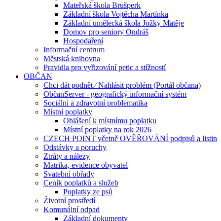
Mateřská škola Brušperk
Základní škola Vojtěcha Martínka
Základní umělecká škola Jožky Matěje
Domov pro seniory Ondráš
Hospodaření
Informační centrum
Městská knihovna
Pravidla pro vyřizování petic a stížností
OBČAN
Chci dát podnět ⁄ Nahlásit problém (Portál občana)
ObčanServer - geografický informační systém
Sociální a zdravotní problematika
Místní poplatky
Ohlášení k místnímu poplatku
Místní poplatky na rok 2026
CZECH POINT včetně OVĚŘOVÁNÍ podpisů a listin
Odstávky a poruchy
Ztráty a nálezy
Matrika, evidence obyvatel
Svatební obřady
Ceník poplatků a služeb
Poplatky ze psů
Životní prostředí
Komunální odpad
Základní dokumenty