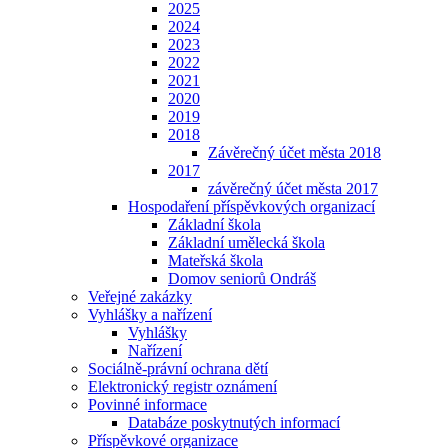
2025
2024
2023
2022
2021
2020
2019
2018
Závěrečný účet města 2018
2017
závěrečný účet města 2017
Hospodaření příspěvkových organizací
Základní škola
Základní umělecká škola
Mateřská škola
Domov seniorů Ondráš
Veřejné zakázky
Vyhlášky a nařízení
Vyhlášky
Nařízení
Sociálně-právní ochrana dětí
Elektronický registr oznámení
Povinné informace
Databáze poskytnutých informací
Příspěvkové organizace