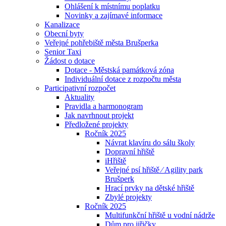
Ohlášení k místnímu poplatku
Novinky a zajímavé informace
Kanalizace
Obecní byty
Veřejné pohřebiště města Brušperka
Senior Taxi
Žádost o dotace
Dotace - Městská památková zóna
Individuální dotace z rozpočtu města
Participativní rozpočet
Aktuality
Pravidla a harmonogram
Jak navrhnout projekt
Předložené projekty
Ročník 2025
Návrat klavíru do sálu školy
Dopravní hřiště
iHřiště
Veřejné psí hřiště ⁄ Agility park
Brušperk
Hrací prvky na dětské hřiště
Zbylé projekty
Ročník 2025
Multifunkční hřiště u vodní nádrže
Dům pro jiřičky