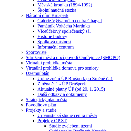
Městská kronika (1894-1992)
Školní naučná stezka
Národní dům Brušperk
Galerie Výtvarného centra Chagall
Památník Vojtěcha Martínka
Víceúčelový společenský sál
Historie budovy
Spolková místnost
Informační centrum
Sportoviště
Sdružení měst a obcí povodí Ondřejnice (SMOPO)
Virtuální prohlídka města
Virtuální prohlídka domova pro seniory
Územní plán
Úplné znění ÚP Brušperk po Změně č. 1
Změna č. 1 - ÚP Brušperk
Aktuálně platný ÚP (od 20. 1. 2015)
Další odkazy a dokumenty
Strategický plán města
Povodňový plán
Projekty a studie
Urbanistická studie centra města
Projekty OP ST
Studie zvelebení území