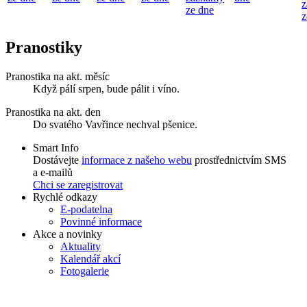
z
ze dne
z
Pranostiky
Pranostika na akt. měsíc
Když pálí srpen, bude pálit i víno.
Pranostika na akt. den
Do svatého Vavřince nechval pšenice.
Smart Info
Dostávejte
informace z našeho webu
prostřednictvím SMS
a e-mailů
Chci se zaregistrovat
Rychlé odkazy
E-podatelna
Povinné informace
Akce a novinky
Aktuality
Kalendář akcí
Fotogalerie