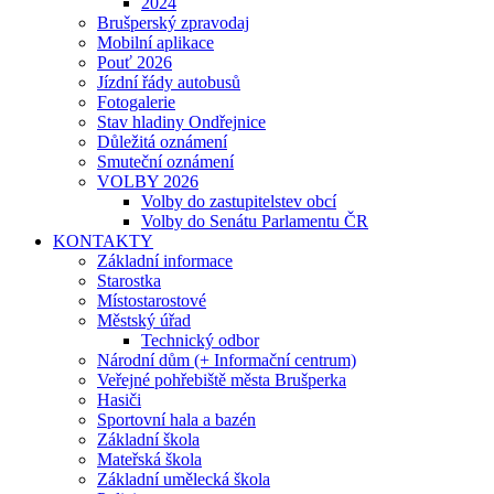
2024
Brušperský zpravodaj
Mobilní aplikace
Pouť 2026
Jízdní řády autobusů
Fotogalerie
Stav hladiny Ondřejnice
Důležitá oznámení
Smuteční oznámení
VOLBY 2026
Volby do zastupitelstev obcí
Volby do Senátu Parlamentu ČR
KONTAKTY
Základní informace
Starostka
Místostarostové
Městský úřad
Technický odbor
Národní dům (+ Informační centrum)
Veřejné pohřebiště města Brušperka
Hasiči
Sportovní hala a bazén
Základní škola
Mateřská škola
Základní umělecká škola