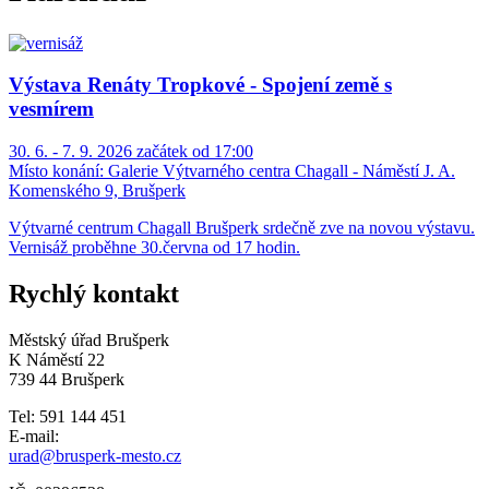
Výstava Renáty Tropkové - Spojení země s
vesmírem
30. 6. - 7. 9. 2026 začátek od 17:00
Místo konání:
Galerie Výtvarného centra Chagall - Náměstí J. A.
Komenského 9, Brušperk
Výtvarné centrum Chagall Brušperk srdečně zve na novou výstavu.
Vernisáž proběhne 30.června od 17 hodin.
Rychlý kontakt
Městský úřad Brušperk
K Náměstí 22
739 44 Brušperk
Tel: 591 144 451
E-mail:
urad@brusperk-mesto.cz