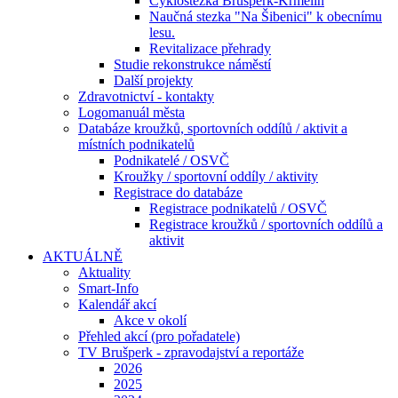
Cyklostezka Brušperk-Krmelín
Naučná stezka "Na Šibenici" k obecnímu
lesu.
Revitalizace přehrady
Studie rekonstrukce náměstí
Další projekty
Zdravotnictví - kontakty
Logomanuál města
Databáze kroužků, sportovních oddílů / aktivit a
místních podnikatelů
Podnikatelé / OSVČ
Kroužky / sportovní oddíly / aktivity
Registrace do databáze
Registrace podnikatelů / OSVČ
Registrace kroužků / sportovních oddílů a
aktivit
AKTUÁLNĚ
Aktuality
Smart-Info
Kalendář akcí
Akce v okolí
Přehled akcí (pro pořadatele)
TV Brušperk - zpravodajství a reportáže
2026
2025