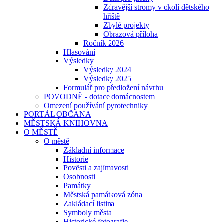
Zdravější stromy v okolí dětského
hřiště
Zbylé projekty
Obrazová příloha
Ročník 2026
Hlasování
Výsledky
Výsledky 2024
Výsledky 2025
Formulář pro předložení návrhu
POVODNĚ - dotace domácnostem
Omezení používání pyrotechniky
PORTÁL OBČANA
MĚSTSKÁ KNIHOVNA
O MĚSTĚ
O městě
Základní informace
Historie
Pověsti a zajímavosti
Osobnosti
Památky
Městská památková zóna
Zakládací listina
Symboly města
Historické fotografie