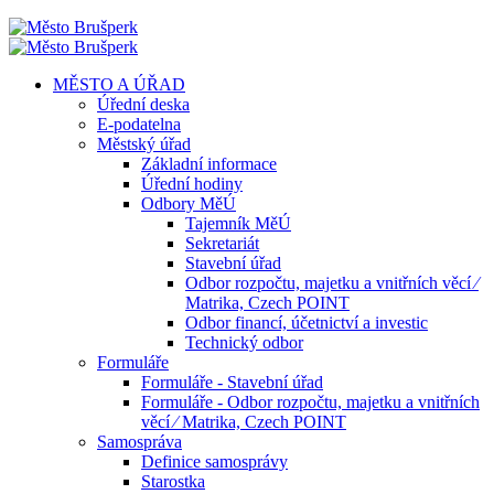
MĚSTO A ÚŘAD
Úřední deska
E-podatelna
Městský úřad
Základní informace
Úřední hodiny
Odbory MěÚ
Tajemník MěÚ
Sekretariát
Stavební úřad
Odbor rozpočtu, majetku a vnitřních věcí ⁄
Matrika, Czech POINT
Odbor financí, účetnictví a investic
Technický odbor
Formuláře
Formuláře - Stavební úřad
Formuláře - Odbor rozpočtu, majetku a vnitřních
věcí ⁄ Matrika, Czech POINT
Samospráva
Definice samosprávy
Starostka