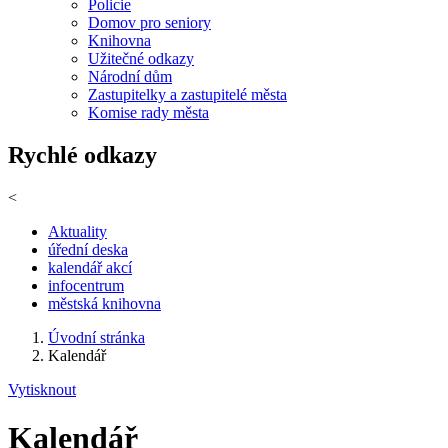
Policie
Domov pro seniory
Knihovna
Užitečné odkazy
Národní dům
Zastupitelky a zastupitelé města
Komise rady města
Rychlé odkazy
<
Aktuality
úřední deska
kalendář akcí
infocentrum
městská knihovna
Úvodní stránka
Kalendář
Vytisknout
Kalendář