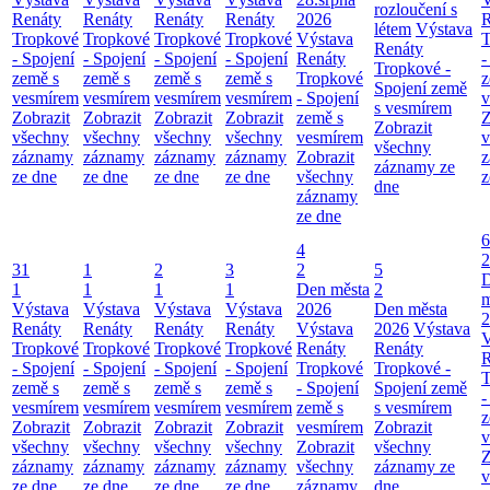
rozloučení s
Renáty
Renáty
Renáty
Renáty
2026
R
létem
Výstava
Tropkové
Tropkové
Tropkové
Tropkové
Výstava
T
Renáty
- Spojení
- Spojení
- Spojení
- Spojení
Renáty
-
Tropkové -
země s
země s
země s
země s
Tropkové
z
Spojení země
vesmírem
vesmírem
vesmírem
vesmírem
- Spojení
v
s vesmírem
Zobrazit
Zobrazit
Zobrazit
Zobrazit
země s
Z
Zobrazit
všechny
všechny
všechny
všechny
vesmírem
v
všechny
záznamy
záznamy
záznamy
záznamy
Zobrazit
z
záznamy ze
ze dne
ze dne
ze dne
ze dne
všechny
z
dne
záznamy
ze dne
6
4
2
31
1
2
3
2
5
1
1
1
1
Den města
2
m
Výstava
Výstava
Výstava
Výstava
2026
Den města
2
Renáty
Renáty
Renáty
Renáty
Výstava
2026
Výstava
V
Tropkové
Tropkové
Tropkové
Tropkové
Renáty
Renáty
R
- Spojení
- Spojení
- Spojení
- Spojení
Tropkové
Tropkové -
T
země s
země s
země s
země s
- Spojení
Spojení země
-
vesmírem
vesmírem
vesmírem
vesmírem
země s
s vesmírem
z
Zobrazit
Zobrazit
Zobrazit
Zobrazit
vesmírem
Zobrazit
v
všechny
všechny
všechny
všechny
Zobrazit
všechny
Z
záznamy
záznamy
záznamy
záznamy
všechny
záznamy ze
v
ze dne
ze dne
ze dne
ze dne
záznamy
dne