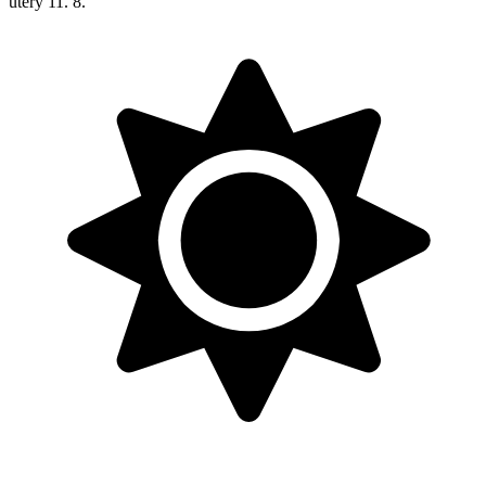
úterý
11. 8.