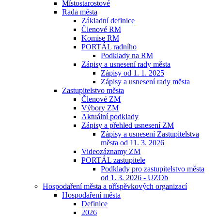
Místostarostové
Rada města
Základní definice
Členové RM
Komise RM
PORTÁL radního
Podklady na RM
Zápisy a usnesení rady města
Zápisy od 1. 1. 2025
Zápisy a usnesení rady města
Zastupitelstvo města
Členové ZM
Výbory ZM
Aktuální podklady
Zápisy a přehled usnesení ZM
Zápisy a usnesení Zastupitelstva
města od 11. 3. 2026
Videozáznamy ZM
PORTÁL zastupitele
Podklady pro zastupitelstvo města
od 1. 3. 2026 - UZOb
Hospodaření města a příspěvkových organizací
Hospodaření města
Definice
2026