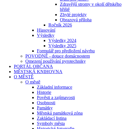
Zdravější stromy v okolí dětského
hřiště
Zbylé projekty
Obrazová příloha
Ročník 2026
Hlasování
Výsledky
Výsledky 2024
Výsledky 2025
Formulář pro předložení návrhu
POVODNĚ - dotace domácnostem
Omezení používání pyrotechniky
PORTÁL OBČANA
MĚSTSKÁ KNIHOVNA
O MĚSTĚ
O městě
Základní informace
Historie
Pověsti a zajímavosti
Osobnosti
Památky
Městská památková zóna
Zakládací listina
Symboly města
Historické fotografie