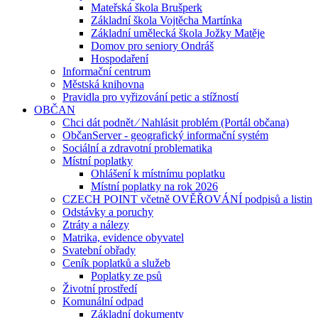
Mateřská škola Brušperk
Základní škola Vojtěcha Martínka
Základní umělecká škola Jožky Matěje
Domov pro seniory Ondráš
Hospodaření
Informační centrum
Městská knihovna
Pravidla pro vyřizování petic a stížností
OBČAN
Chci dát podnět ⁄ Nahlásit problém (Portál občana)
ObčanServer - geografický informační systém
Sociální a zdravotní problematika
Místní poplatky
Ohlášení k místnímu poplatku
Místní poplatky na rok 2026
CZECH POINT včetně OVĚŘOVÁNÍ podpisů a listin
Odstávky a poruchy
Ztráty a nálezy
Matrika, evidence obyvatel
Svatební obřady
Ceník poplatků a služeb
Poplatky ze psů
Životní prostředí
Komunální odpad
Základní dokumenty