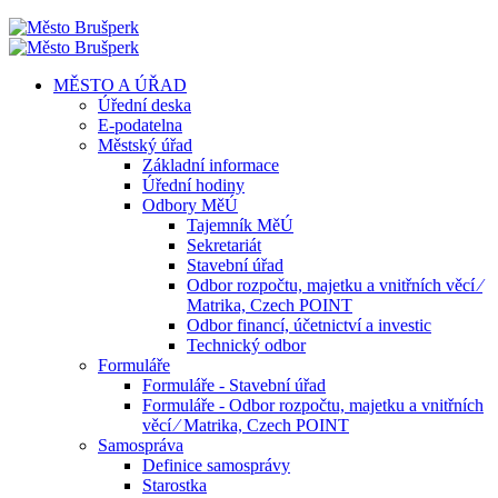
MĚSTO A ÚŘAD
Úřední deska
E-podatelna
Městský úřad
Základní informace
Úřední hodiny
Odbory MěÚ
Tajemník MěÚ
Sekretariát
Stavební úřad
Odbor rozpočtu, majetku a vnitřních věcí ⁄
Matrika, Czech POINT
Odbor financí, účetnictví a investic
Technický odbor
Formuláře
Formuláře - Stavební úřad
Formuláře - Odbor rozpočtu, majetku a vnitřních
věcí ⁄ Matrika, Czech POINT
Samospráva
Definice samosprávy
Starostka