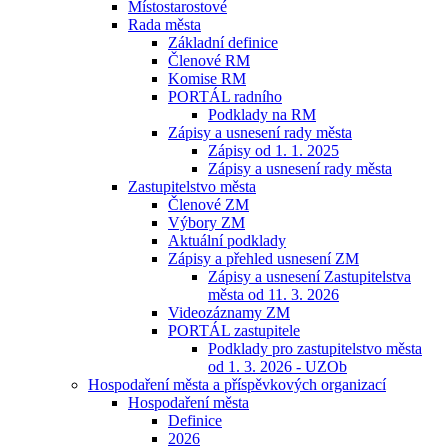
Místostarostové
Rada města
Základní definice
Členové RM
Komise RM
PORTÁL radního
Podklady na RM
Zápisy a usnesení rady města
Zápisy od 1. 1. 2025
Zápisy a usnesení rady města
Zastupitelstvo města
Členové ZM
Výbory ZM
Aktuální podklady
Zápisy a přehled usnesení ZM
Zápisy a usnesení Zastupitelstva
města od 11. 3. 2026
Videozáznamy ZM
PORTÁL zastupitele
Podklady pro zastupitelstvo města
od 1. 3. 2026 - UZOb
Hospodaření města a příspěvkových organizací
Hospodaření města
Definice
2026