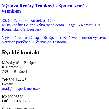
Výstava Renáty Tropkové - Spojení země s
vesmírem
30. 6. - 7. 9. 2026 začátek od 17:00
Místo konání:
Galerie Výtvarného centra Chagall - Náměstí J. A.
Komenského 9, Brušperk
Výtvarné centrum Chagall Brušperk srdečně zve na novou výstavu.
Vernisáž proběhne 30.června od 17 hodin.
Rychlý kontakt
Městský úřad Brušperk
K Náměstí 22
739 44 Brušperk
Tel: 591 144 451
E-mail:
urad@brusperk-mesto.cz
IČ: 00296538
DIČ: CZ00296538