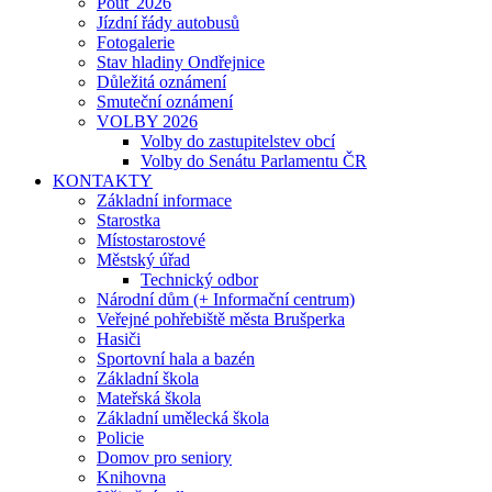
Pouť 2026
Jízdní řády autobusů
Fotogalerie
Stav hladiny Ondřejnice
Důležitá oznámení
Smuteční oznámení
VOLBY 2026
Volby do zastupitelstev obcí
Volby do Senátu Parlamentu ČR
KONTAKTY
Základní informace
Starostka
Místostarostové
Městský úřad
Technický odbor
Národní dům (+ Informační centrum)
Veřejné pohřebiště města Brušperka
Hasiči
Sportovní hala a bazén
Základní škola
Mateřská škola
Základní umělecká škola
Policie
Domov pro seniory
Knihovna