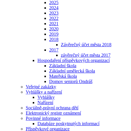
2025
2024
2023
2022
2021
2020
2019
2018
Závěrečný účet města 2018
2017
závěrečný účet města 2017
Hospodaření příspěvkových organizací
Základní škola
Základní umělecká škola
Mateřská škola
Domov seniorů Ondráš
Veřejné zakázky
Vyhlášky a nařízení
Vyhlášky
Nařízení
Sociálně-právní ochrana dětí
Elektronický registr oznámení
Povinné informace
Databáze poskytnutých informací
Příspěvkové organizace