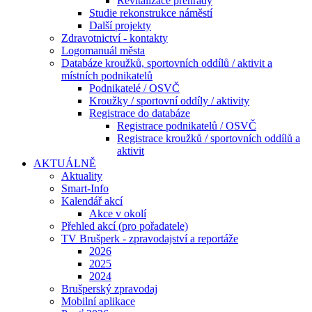
Revitalizace přehrady
Studie rekonstrukce náměstí
Další projekty
Zdravotnictví - kontakty
Logomanuál města
Databáze kroužků, sportovních oddílů / aktivit a
místních podnikatelů
Podnikatelé / OSVČ
Kroužky / sportovní oddíly / aktivity
Registrace do databáze
Registrace podnikatelů / OSVČ
Registrace kroužků / sportovních oddílů a
aktivit
AKTUÁLNĚ
Aktuality
Smart-Info
Kalendář akcí
Akce v okolí
Přehled akcí (pro pořadatele)
TV Brušperk - zpravodajství a reportáže
2026
2025
2024
Brušperský zpravodaj
Mobilní aplikace