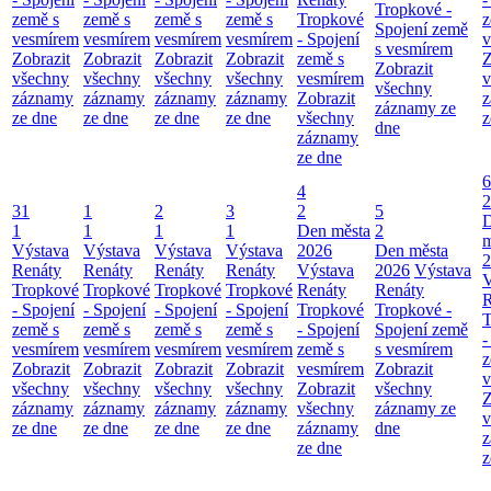
Tropkové -
země s
země s
země s
země s
Tropkové
z
Spojení země
vesmírem
vesmírem
vesmírem
vesmírem
- Spojení
v
s vesmírem
Zobrazit
Zobrazit
Zobrazit
Zobrazit
země s
Z
Zobrazit
všechny
všechny
všechny
všechny
vesmírem
v
všechny
záznamy
záznamy
záznamy
záznamy
Zobrazit
z
záznamy ze
ze dne
ze dne
ze dne
ze dne
všechny
z
dne
záznamy
ze dne
6
4
2
31
1
2
3
2
5
1
1
1
1
Den města
2
m
Výstava
Výstava
Výstava
Výstava
2026
Den města
2
Renáty
Renáty
Renáty
Renáty
Výstava
2026
Výstava
V
Tropkové
Tropkové
Tropkové
Tropkové
Renáty
Renáty
R
- Spojení
- Spojení
- Spojení
- Spojení
Tropkové
Tropkové -
T
země s
země s
země s
země s
- Spojení
Spojení země
-
vesmírem
vesmírem
vesmírem
vesmírem
země s
s vesmírem
z
Zobrazit
Zobrazit
Zobrazit
Zobrazit
vesmírem
Zobrazit
v
všechny
všechny
všechny
všechny
Zobrazit
všechny
Z
záznamy
záznamy
záznamy
záznamy
všechny
záznamy ze
v
ze dne
ze dne
ze dne
ze dne
záznamy
dne
z
ze dne
z