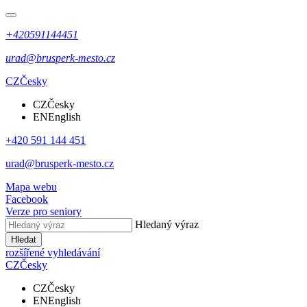
+420591144451
urad@brusperk-mesto.cz
CZ
Česky
CZ
Česky
EN
English
+420 591 144 451
urad@brusperk-mesto.cz
Mapa webu
Facebook
Verze pro seniory
Hledaný výraz
Hledat
rozšířené vyhledávání
CZ
Česky
CZ
Česky
EN
English