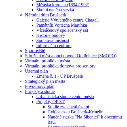
Městská kronika (1894-1992)
Školní naučná stezka
Národní dům Brušperk
Galerie Výtvarného centra Chagall
Památník Vojtěcha Martínka
Víceúčelový společenský sál
Historie budovy
Spolková místnost
Informační centrum
Sportoviště
Sdružení měst a obcí povodí Ondřejnice (SMOPO)
Virtuální prohlídka města
Virtuální prohlídka domova pro seniory
Územní plán
Změna č. 1 - ÚP Brušperk
Strategický plán města
Povodňový plán
Projekty a studie
Urbanistická studie centra města
Projekty OP ST
Studie zvelebení území
Cyklostezka Brušperk-Krmelín
Naučná stezka "Na Šibenici" k obecnímu
lesu.