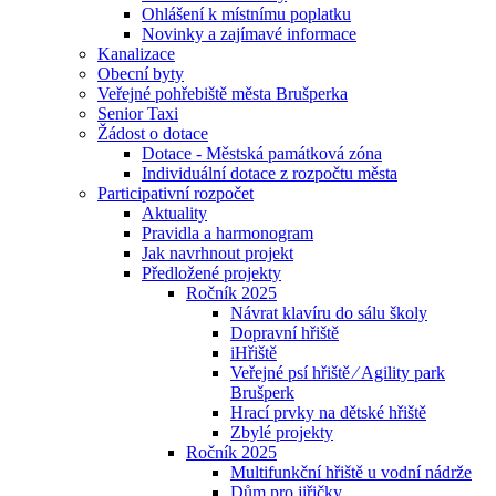
Ohlášení k místnímu poplatku
Novinky a zajímavé informace
Kanalizace
Obecní byty
Veřejné pohřebiště města Brušperka
Senior Taxi
Žádost o dotace
Dotace - Městská památková zóna
Individuální dotace z rozpočtu města
Participativní rozpočet
Aktuality
Pravidla a harmonogram
Jak navrhnout projekt
Předložené projekty
Ročník 2025
Návrat klavíru do sálu školy
Dopravní hřiště
iHřiště
Veřejné psí hřiště ⁄ Agility park
Brušperk
Hrací prvky na dětské hřiště
Zbylé projekty
Ročník 2025
Multifunkční hřiště u vodní nádrže
Dům pro jiřičky