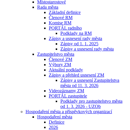
Místostarostové
Rada města
Základní definice
Členové RM
Komise RM
PORTÁL radního
Podklady na RM
Zápisy a usnesení rady města
Zápisy od 1. 1. 2025
Zápisy a usnesení rady města
Zastupitelstvo města
Členové ZM
Výbory ZM
Aktuální podklady
Zápisy a přehled usnesení ZM
Zápisy a usnesení Zastupitelstva
města od 11. 3. 2026
Videozáznamy ZM
PORTÁL zastupitele
Podklady pro zastupitelstvo města
od 1. 3. 2026 - UZOb
Hospodaření města a příspěvkových organizací
Hospodaření města
Definice
2026