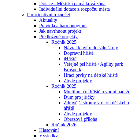
Dotace - Městská památková zóna
Individuální dotace z rozpočtu města
Participativní rozpočet
Aktuality
Pravidla a harmonogram
Jak navrhnout projekt
Předložené projekty
Ročník 2025
Návrat klavíru do sálu školy
Dopravní hřiště
iHřiště
Veřejné psí hřiště / Agility park
Brušperk
Hrací prvky na dětské hřiště
Zbylé projekty
Ročník 2025
Multifunkční hřiště u vodní nádrže
Dům pro jiřičky
Zdravější stromy v okolí dětského
hřiště
Zbylé projekty
Obrazová příloha
Ročník 2026
Hlasování
Výsledky