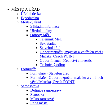
MĚSTO A ÚŘAD
Úřední deska
E-podatelna
Městský úřad
Základní informace
Úřední hodiny
Odbory MěÚ
Tajemník MěÚ
Sekretariát
Stavební úřad
Odbor rozpočtu, majetku a vnitřních věcí /
Matrika, Czech POINT
Odbor financí, účetnictví a investic
Technický odbor
Formuláře
Formuláře - Stavební úřad
Formuláře - Odbor rozpočtu, majetku a vnitřních
věcí / Matrika, Czech POINT
Samospráva
Definice samosprávy
Starostka
Místostarostové
Rada města