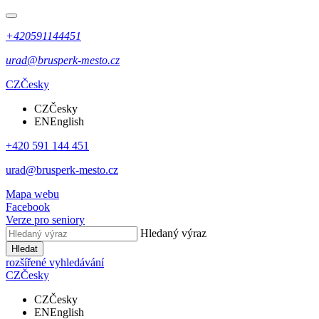
+420591144451
urad@brusperk-mesto.cz
CZ
Česky
CZ
Česky
EN
English
+420 591 144 451
urad@brusperk-mesto.cz
Mapa webu
Facebook
Verze pro seniory
Hledaný výraz
Hledat
rozšířené vyhledávání
CZ
Česky
CZ
Česky
EN
English