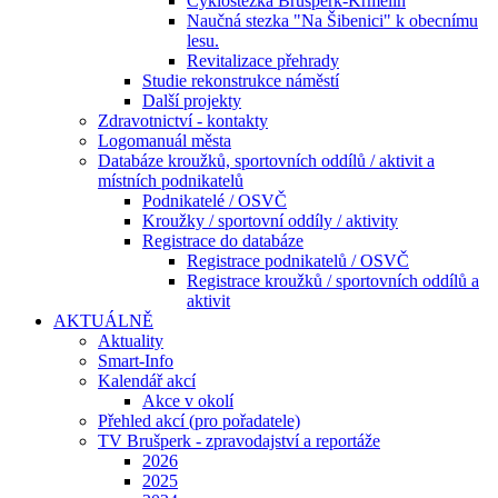
Cyklostezka Brušperk-Krmelín
Naučná stezka "Na Šibenici" k obecnímu
lesu.
Revitalizace přehrady
Studie rekonstrukce náměstí
Další projekty
Zdravotnictví - kontakty
Logomanuál města
Databáze kroužků, sportovních oddílů / aktivit a
místních podnikatelů
Podnikatelé / OSVČ
Kroužky / sportovní oddíly / aktivity
Registrace do databáze
Registrace podnikatelů / OSVČ
Registrace kroužků / sportovních oddílů a
aktivit
AKTUÁLNĚ
Aktuality
Smart-Info
Kalendář akcí
Akce v okolí
Přehled akcí (pro pořadatele)
TV Brušperk - zpravodajství a reportáže
2026
2025