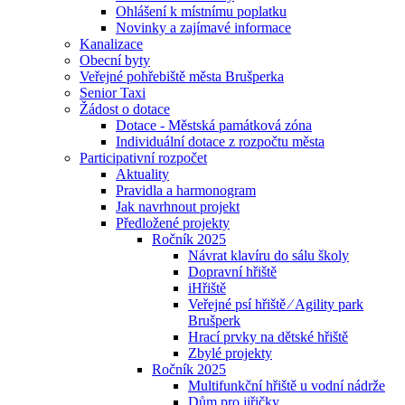
Ohlášení k místnímu poplatku
Novinky a zajímavé informace
Kanalizace
Obecní byty
Veřejné pohřebiště města Brušperka
Senior Taxi
Žádost o dotace
Dotace - Městská památková zóna
Individuální dotace z rozpočtu města
Participativní rozpočet
Aktuality
Pravidla a harmonogram
Jak navrhnout projekt
Předložené projekty
Ročník 2025
Návrat klavíru do sálu školy
Dopravní hřiště
iHřiště
Veřejné psí hřiště ⁄ Agility park
Brušperk
Hrací prvky na dětské hřiště
Zbylé projekty
Ročník 2025
Multifunkční hřiště u vodní nádrže
Dům pro jiřičky