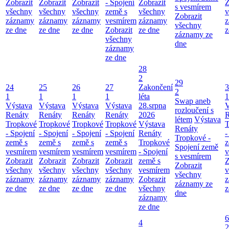
Zobrazit
Zobrazit
Zobrazit
- Spojení
Zobrazit
Z
s vesmírem
všechny
všechny
všechny
země s
všechny
v
Zobrazit
záznamy
záznamy
záznamy
vesmírem
záznamy
z
všechny
ze dne
ze dne
ze dne
Zobrazit
ze dne
z
záznamy ze
všechny
dne
záznamy
ze dne
28
2
29
24
25
26
27
Zakončení
3
2
1
1
1
1
léta
1
Swap aneb
Výstava
Výstava
Výstava
Výstava
28.srpna
V
rozloučení s
Renáty
Renáty
Renáty
Renáty
2026
R
létem
Výstava
Tropkové
Tropkové
Tropkové
Tropkové
Výstava
T
Renáty
- Spojení
- Spojení
- Spojení
- Spojení
Renáty
-
Tropkové -
země s
země s
země s
země s
Tropkové
z
Spojení země
vesmírem
vesmírem
vesmírem
vesmírem
- Spojení
v
s vesmírem
Zobrazit
Zobrazit
Zobrazit
Zobrazit
země s
Z
Zobrazit
všechny
všechny
všechny
všechny
vesmírem
v
všechny
záznamy
záznamy
záznamy
záznamy
Zobrazit
z
záznamy ze
ze dne
ze dne
ze dne
ze dne
všechny
z
dne
záznamy
ze dne
6
4
2