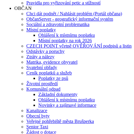
Pravidla pro vyřizování petic a stížností
OBČAN
Chci dát podnět / Nahlásit problém (Portál občana)
ObčanServer - geografický informační systém
Sociální a zdravotní problematika
Místní poplatky
Ohlášení k místnímu poplatku
Místní poplatky na rok 2026
CZECH POINT včetně OVĚŘOVÁNÍ podpisů a listin
Odstávky a poruchy
Ztráty a nálezy
Matrika, evidence obyvatel
Svatební obřady
Ceník poplatků a služeb
Poplatky ze psů
Životní prostředí
Komunální odpad
Základní dokumenty
Ohlášení k místnímu poplatku
Novinky a zajímavé informace
Kanalizace
Obecní byty
Veřejné pohřebiště města Brušperka
Senior Taxi
Žádost o dotace