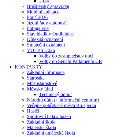
2024
Brušperský zpravodaj
Mobilní aplikace
Pouť 2026
Jízdní řády autobusů
Fotogalerie
Stav hladiny Ondřejnice
Důležitá oznámení
Smuteční oznámení
VOLBY 2026
Volby do zastupitelstev obcí
Volby do Senátu Parlamentu ČR
KONTAKTY
Základní informace
Starostka
Místostarostové
Městský úřad
Technický odbor
Národní dům (+ Informační centrum)
Veřejné pohřebiště města Brušperka
Hasiči
Sportovní hala a bazén
Základní škola
Mateřská škola
Základní umělecká škola