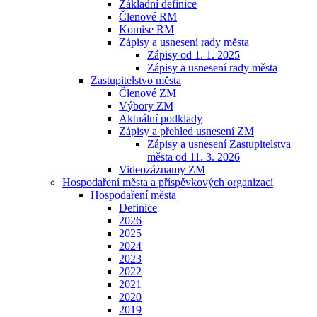
Základní definice
Členové RM
Komise RM
Zápisy a usnesení rady města
Zápisy od 1. 1. 2025
Zápisy a usnesení rady města
Zastupitelstvo města
Členové ZM
Výbory ZM
Aktuální podklady
Zápisy a přehled usnesení ZM
Zápisy a usnesení Zastupitelstva
města od 11. 3. 2026
Videozáznamy ZM
Hospodaření města a příspěvkových organizací
Hospodaření města
Definice
2026
2025
2024
2023
2022
2021
2020
2019