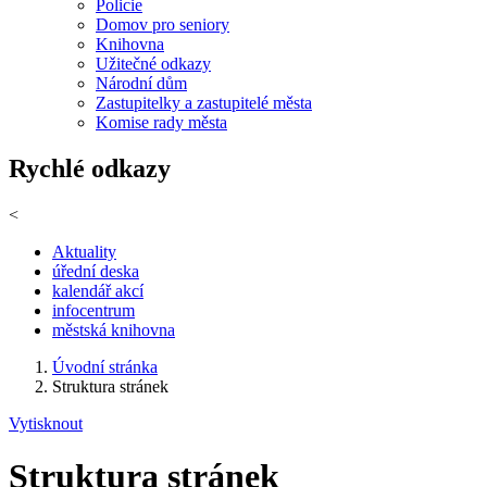
Policie
Domov pro seniory
Knihovna
Užitečné odkazy
Národní dům
Zastupitelky a zastupitelé města
Komise rady města
Rychlé odkazy
<
Aktuality
úřední deska
kalendář akcí
infocentrum
městská knihovna
Úvodní stránka
Struktura stránek
Vytisknout
Struktura stránek