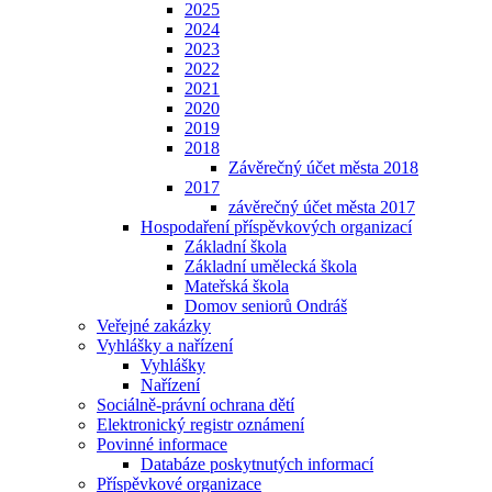
2025
2024
2023
2022
2021
2020
2019
2018
Závěrečný účet města 2018
2017
závěrečný účet města 2017
Hospodaření příspěvkových organizací
Základní škola
Základní umělecká škola
Mateřská škola
Domov seniorů Ondráš
Veřejné zakázky
Vyhlášky a nařízení
Vyhlášky
Nařízení
Sociálně-právní ochrana dětí
Elektronický registr oznámení
Povinné informace
Databáze poskytnutých informací
Příspěvkové organizace