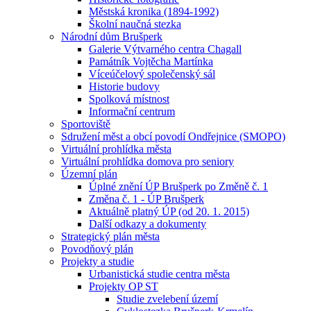
Městská kronika (1894-1992)
Školní naučná stezka
Národní dům Brušperk
Galerie Výtvarného centra Chagall
Památník Vojtěcha Martínka
Víceúčelový společenský sál
Historie budovy
Spolková místnost
Informační centrum
Sportoviště
Sdružení měst a obcí povodí Ondřejnice (SMOPO)
Virtuální prohlídka města
Virtuální prohlídka domova pro seniory
Územní plán
Úplné znění ÚP Brušperk po Změně č. 1
Změna č. 1 - ÚP Brušperk
Aktuálně platný ÚP (od 20. 1. 2015)
Další odkazy a dokumenty
Strategický plán města
Povodňový plán
Projekty a studie
Urbanistická studie centra města
Projekty OP ST
Studie zvelebení území