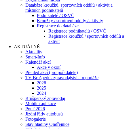
Databáze kroužků, sportovních oddílů / aktivit a
místních podnikatelů
Podnikatelé / OSVČ
Kroužky / sportovní oddíly / aktivity
Registrace do databáze
Registrace podnikatelů / OSVČ
Registrace kroužků / sportovních oddílů a
aktivit
AKTUÁLNĚ
Aktuality
Smart-Info
Kalendář akcí
Akce v okolí
Přehled akcí (pro pořadatele)
TV Brušperk - zpravodajství a reportáže
2026
2025
2024
Brušperský zpravodaj
Mobilní aplikace
Pouť 2026
Jízdní řády autobusů
Fotogalerie
Stav hladiny Ondřejnice