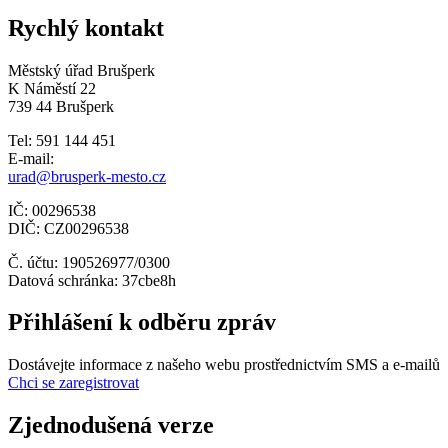
Rychlý kontakt
Městský úřad Brušperk
K Náměstí 22
739 44 Brušperk
Tel: 591 144 451
E-mail:
urad@brusperk-mesto.cz
IČ: 00296538
DIČ: CZ00296538
Č. účtu: 190526977/0300
Datová schránka: 37cbe8h
Přihlášení k odběru zpráv
Dostávejte informace z našeho webu prostřednictvím SMS a e-mailů
Chci se zaregistrovat
Zjednodušená verze