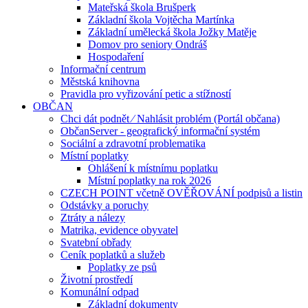
Mateřská škola Brušperk
Základní škola Vojtěcha Martínka
Základní umělecká škola Jožky Matěje
Domov pro seniory Ondráš
Hospodaření
Informační centrum
Městská knihovna
Pravidla pro vyřizování petic a stížností
OBČAN
Chci dát podnět ⁄ Nahlásit problém (Portál občana)
ObčanServer - geografický informační systém
Sociální a zdravotní problematika
Místní poplatky
Ohlášení k místnímu poplatku
Místní poplatky na rok 2026
CZECH POINT včetně OVĚŘOVÁNÍ podpisů a listin
Odstávky a poruchy
Ztráty a nálezy
Matrika, evidence obyvatel
Svatební obřady
Ceník poplatků a služeb
Poplatky ze psů
Životní prostředí
Komunální odpad
Základní dokumenty