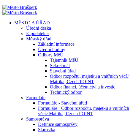
MĚSTO A ÚŘAD
Úřední deska
E-podatelna
Městský úřad
Základní informace
Úřední hodiny
Odbory MěÚ
Tajemník MěÚ
Sekretariát
Stavební úřad
Odbor rozpočtu, majetku a vnitřních věcí ⁄
Matrika, Czech POINT
Odbor financí, účetnictví a investic
Technický odbor
Formuláře
Formuláře - Stavební úřad
Formuláře - Odbor rozpočtu, majetku a vnitřních
věcí ⁄ Matrika, Czech POINT
Samospráva
Definice samosprávy
Starostka