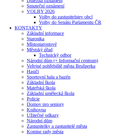
Důležitá oznámení
Smuteční oznámení
VOLBY 2026
Volby do zastupitelstev obcí
Volby do Senátu Parlamentu ČR
KONTAKTY
Základní informace
Starostka
Místostarostové
Městský úřad
Technický odbor
Národní dům (+ Informační centrum)
Veřejné pohřebiště města Brušperka
Hasiči
Sportovní hala a bazén
Základní škola
Mateřská škola
Základní umělecká škola
Policie
Domov pro seniory
Knihovna
Užitečné odkazy
Národní dům
Zastupitelky a zastupitelé města
Komise rady města