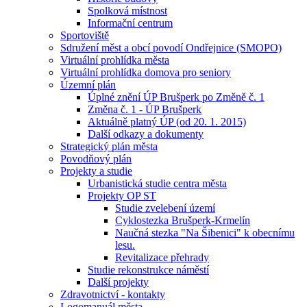
Spolková místnost
Informační centrum
Sportoviště
Sdružení měst a obcí povodí Ondřejnice (SMOPO)
Virtuální prohlídka města
Virtuální prohlídka domova pro seniory
Územní plán
Úplné znění ÚP Brušperk po Změně č. 1
Změna č. 1 - ÚP Brušperk
Aktuálně platný ÚP (od 20. 1. 2015)
Další odkazy a dokumenty
Strategický plán města
Povodňový plán
Projekty a studie
Urbanistická studie centra města
Projekty OP ST
Studie zvelebení území
Cyklostezka Brušperk-Krmelín
Naučná stezka "Na Šibenici" k obecnímu
lesu.
Revitalizace přehrady
Studie rekonstrukce náměstí
Další projekty
Zdravotnictví - kontakty
Logomanuál města