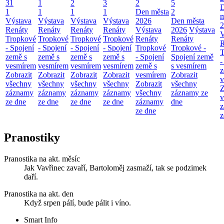
31
1
2
3
2
5
1
1
1
1
Den města
2
m
Výstava
Výstava
Výstava
Výstava
2026
Den města
2
Renáty
Renáty
Renáty
Renáty
Výstava
2026
Výstava
V
Tropkové
Tropkové
Tropkové
Tropkové
Renáty
Renáty
R
- Spojení
- Spojení
- Spojení
- Spojení
Tropkové
Tropkové -
T
země s
země s
země s
země s
- Spojení
Spojení země
-
vesmírem
vesmírem
vesmírem
vesmírem
země s
s vesmírem
z
Zobrazit
Zobrazit
Zobrazit
Zobrazit
vesmírem
Zobrazit
v
všechny
všechny
všechny
všechny
Zobrazit
všechny
Z
záznamy
záznamy
záznamy
záznamy
všechny
záznamy ze
v
ze dne
ze dne
ze dne
ze dne
záznamy
dne
z
ze dne
z
Pranostiky
Pranostika na akt. měsíc
Jak Vavřinec zavaří, Bartoloměj zasmaží, tak se podzimek
daří.
Pranostika na akt. den
Když srpen pálí, bude pálit i víno.
Smart Info