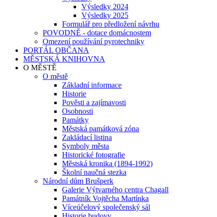
Výsledky 2024
Výsledky 2025
Formulář pro předložení návrhu
POVODNĚ - dotace domácnostem
Omezení používání pyrotechniky
PORTÁL OBČANA
MĚSTSKÁ KNIHOVNA
O MĚSTĚ
O městě
Základní informace
Historie
Pověsti a zajímavosti
Osobnosti
Památky
Městská památková zóna
Zakládací listina
Symboly města
Historické fotografie
Městská kronika (1894-1992)
Školní naučná stezka
Národní dům Brušperk
Galerie Výtvarného centra Chagall
Památník Vojtěcha Martínka
Víceúčelový společenský sál
Historie budovy