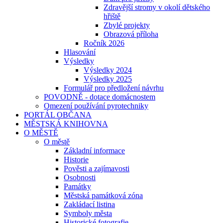
Zdravější stromy v okolí dětského
hřiště
Zbylé projekty
Obrazová příloha
Ročník 2026
Hlasování
Výsledky
Výsledky 2024
Výsledky 2025
Formulář pro předložení návrhu
POVODNĚ - dotace domácnostem
Omezení používání pyrotechniky
PORTÁL OBČANA
MĚSTSKÁ KNIHOVNA
O MĚSTĚ
O městě
Základní informace
Historie
Pověsti a zajímavosti
Osobnosti
Památky
Městská památková zóna
Zakládací listina
Symboly města
Historické fotografie