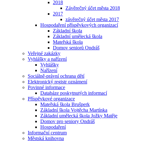
2018
Závěrečný účet města 2018
2017
závěrečný účet města 2017
Hospodaření příspěvkových organizací
Základní škola
Základní umělecká škola
Mateřská škola
Domov seniorů Ondráš
Veřejné zakázky
Vyhlášky a nařízení
Vyhlášky
Nařízení
Sociálně-právní ochrana dětí
Elektronický registr oznámení
Povinné informace
Databáze poskytnutých informací
Příspěvkové organizace
Mateřská škola Brušperk
Základní škola Vojtěcha Martínka
Základní umělecká škola Jožky Matěje
Domov pro seniory Ondráš
Hospodaření
Informační centrum
Městská knihovna