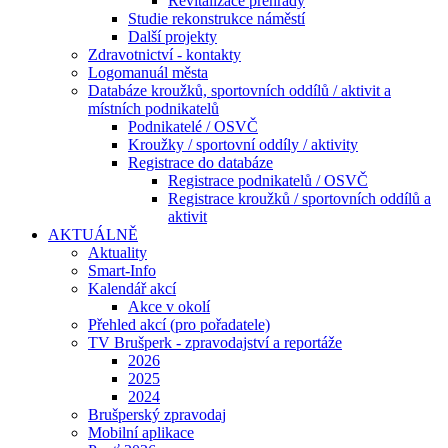
Revitalizace přehrady
Studie rekonstrukce náměstí
Další projekty
Zdravotnictví - kontakty
Logomanuál města
Databáze kroužků, sportovních oddílů / aktivit a
místních podnikatelů
Podnikatelé / OSVČ
Kroužky / sportovní oddíly / aktivity
Registrace do databáze
Registrace podnikatelů / OSVČ
Registrace kroužků / sportovních oddílů a
aktivit
AKTUÁLNĚ
Aktuality
Smart-Info
Kalendář akcí
Akce v okolí
Přehled akcí (pro pořadatele)
TV Brušperk - zpravodajství a reportáže
2026
2025
2024
Brušperský zpravodaj
Mobilní aplikace