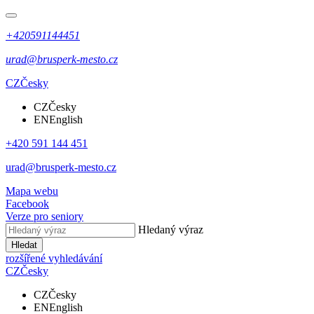
+420591144451
urad@brusperk-mesto.cz
CZ
Česky
CZ
Česky
EN
English
+420 591 144 451
urad@brusperk-mesto.cz
Mapa webu
Facebook
Verze pro seniory
Hledaný výraz
Hledat
rozšířené vyhledávání
CZ
Česky
CZ
Česky
EN
English