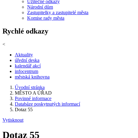
Užitečné odkazy
Národní dům
Zastupitelky a zastupitelé města
Komise rady města
Rychlé odkazy
<
Aktuality
úřední deska
kalendář akcí
infocentrum
městská knihovna
Úvodní stránka
MĚSTO A ÚŘAD
Povinné informace
Databáze poskytnutých informací
Dotaz 55
Vytisknout
Dotaz 55