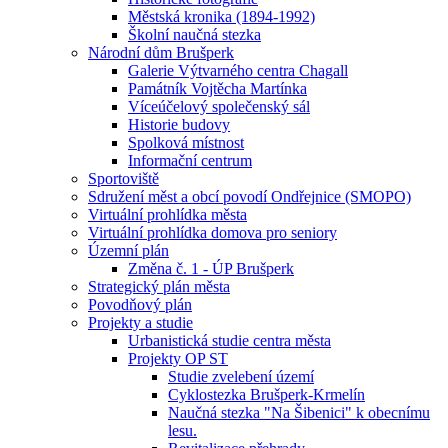
Městská kronika (1894-1992)
Školní naučná stezka
Národní dům Brušperk
Galerie Výtvarného centra Chagall
Památník Vojtěcha Martínka
Víceúčelový společenský sál
Historie budovy
Spolková místnost
Informační centrum
Sportoviště
Sdružení měst a obcí povodí Ondřejnice (SMOPO)
Virtuální prohlídka města
Virtuální prohlídka domova pro seniory
Územní plán
Změna č. 1 - ÚP Brušperk
Strategický plán města
Povodňový plán
Projekty a studie
Urbanistická studie centra města
Projekty OP ST
Studie zvelebení území
Cyklostezka Brušperk-Krmelín
Naučná stezka "Na Šibenici" k obecnímu
lesu.