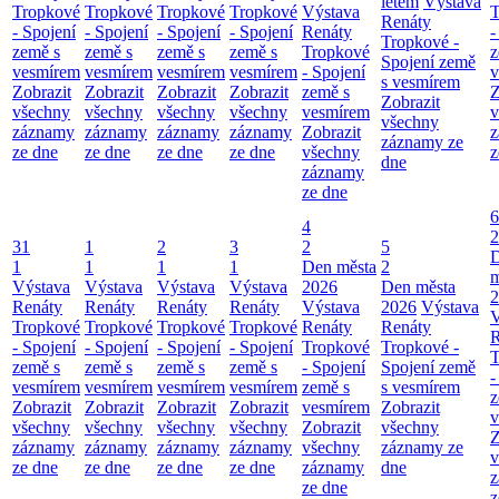
létem
Výstava
Tropkové
Tropkové
Tropkové
Tropkové
Výstava
T
Renáty
- Spojení
- Spojení
- Spojení
- Spojení
Renáty
-
Tropkové -
země s
země s
země s
země s
Tropkové
z
Spojení země
vesmírem
vesmírem
vesmírem
vesmírem
- Spojení
v
s vesmírem
Zobrazit
Zobrazit
Zobrazit
Zobrazit
země s
Z
Zobrazit
všechny
všechny
všechny
všechny
vesmírem
v
všechny
záznamy
záznamy
záznamy
záznamy
Zobrazit
z
záznamy ze
ze dne
ze dne
ze dne
ze dne
všechny
z
dne
záznamy
ze dne
6
4
2
31
1
2
3
2
5
1
1
1
1
Den města
2
m
Výstava
Výstava
Výstava
Výstava
2026
Den města
2
Renáty
Renáty
Renáty
Renáty
Výstava
2026
Výstava
V
Tropkové
Tropkové
Tropkové
Tropkové
Renáty
Renáty
R
- Spojení
- Spojení
- Spojení
- Spojení
Tropkové
Tropkové -
T
země s
země s
země s
země s
- Spojení
Spojení země
-
vesmírem
vesmírem
vesmírem
vesmírem
země s
s vesmírem
z
Zobrazit
Zobrazit
Zobrazit
Zobrazit
vesmírem
Zobrazit
v
všechny
všechny
všechny
všechny
Zobrazit
všechny
Z
záznamy
záznamy
záznamy
záznamy
všechny
záznamy ze
v
ze dne
ze dne
ze dne
ze dne
záznamy
dne
z
ze dne
z