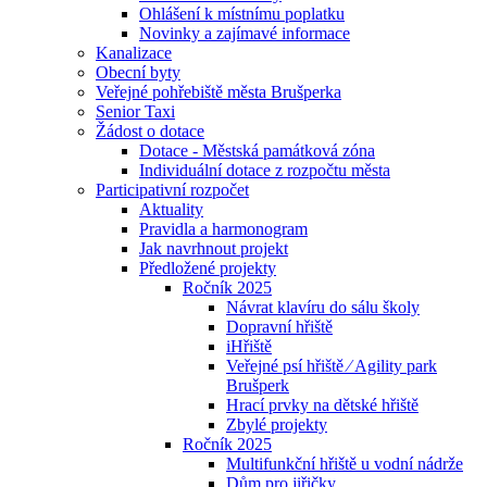
Ohlášení k místnímu poplatku
Novinky a zajímavé informace
Kanalizace
Obecní byty
Veřejné pohřebiště města Brušperka
Senior Taxi
Žádost o dotace
Dotace - Městská památková zóna
Individuální dotace z rozpočtu města
Participativní rozpočet
Aktuality
Pravidla a harmonogram
Jak navrhnout projekt
Předložené projekty
Ročník 2025
Návrat klavíru do sálu školy
Dopravní hřiště
iHřiště
Veřejné psí hřiště ⁄ Agility park
Brušperk
Hrací prvky na dětské hřiště
Zbylé projekty
Ročník 2025
Multifunkční hřiště u vodní nádrže
Dům pro jiřičky