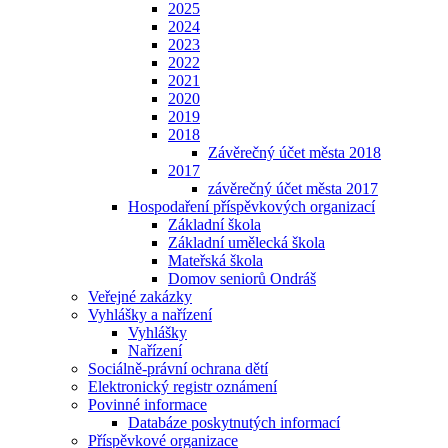
2025
2024
2023
2022
2021
2020
2019
2018
Závěrečný účet města 2018
2017
závěrečný účet města 2017
Hospodaření příspěvkových organizací
Základní škola
Základní umělecká škola
Mateřská škola
Domov seniorů Ondráš
Veřejné zakázky
Vyhlášky a nařízení
Vyhlášky
Nařízení
Sociálně-právní ochrana dětí
Elektronický registr oznámení
Povinné informace
Databáze poskytnutých informací
Příspěvkové organizace