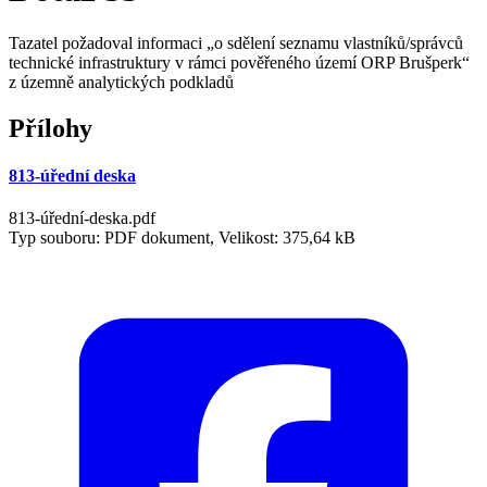
Tazatel požadoval informaci „o sdělení seznamu vlastníků/správců
technické infrastruktury v rámci pověřeného území ORP Brušperk“
z územně analytických podkladů
Přílohy
813-úřední deska
813-úřední-deska.pdf
Typ souboru: PDF dokument, Velikost: 375,64 kB