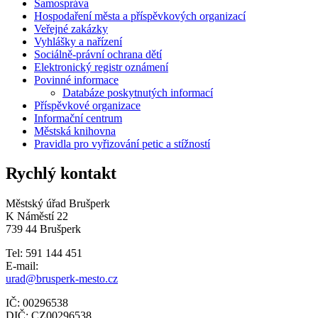
Samospráva
Hospodaření města a příspěvkových organizací
Veřejné zakázky
Vyhlášky a nařízení
Sociálně-právní ochrana dětí
Elektronický registr oznámení
Povinné informace
Databáze poskytnutých informací
Příspěvkové organizace
Informační centrum
Městská knihovna
Pravidla pro vyřizování petic a stížností
Rychlý kontakt
Městský úřad Brušperk
K Náměstí 22
739 44 Brušperk
Tel: 591 144 451
E-mail:
urad@brusperk-mesto.cz
IČ: 00296538
DIČ: CZ00296538