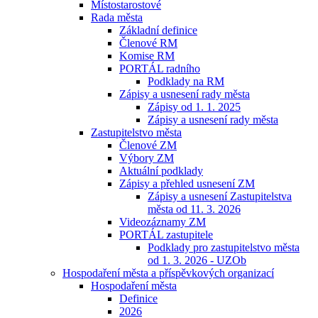
Místostarostové
Rada města
Základní definice
Členové RM
Komise RM
PORTÁL radního
Podklady na RM
Zápisy a usnesení rady města
Zápisy od 1. 1. 2025
Zápisy a usnesení rady města
Zastupitelstvo města
Členové ZM
Výbory ZM
Aktuální podklady
Zápisy a přehled usnesení ZM
Zápisy a usnesení Zastupitelstva
města od 11. 3. 2026
Videozáznamy ZM
PORTÁL zastupitele
Podklady pro zastupitelstvo města
od 1. 3. 2026 - UZOb
Hospodaření města a příspěvkových organizací
Hospodaření města
Definice
2026