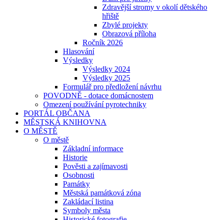
Zdravější stromy v okolí dětského
hřiště
Zbylé projekty
Obrazová příloha
Ročník 2026
Hlasování
Výsledky
Výsledky 2024
Výsledky 2025
Formulář pro předložení návrhu
POVODNĚ - dotace domácnostem
Omezení používání pyrotechniky
PORTÁL OBČANA
MĚSTSKÁ KNIHOVNA
O MĚSTĚ
O městě
Základní informace
Historie
Pověsti a zajímavosti
Osobnosti
Památky
Městská památková zóna
Zakládací listina
Symboly města
Historické fotografie