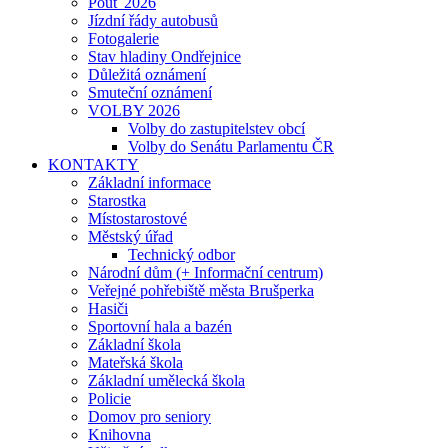
Pouť 2026
Jízdní řády autobusů
Fotogalerie
Stav hladiny Ondřejnice
Důležitá oznámení
Smuteční oznámení
VOLBY 2026
Volby do zastupitelstev obcí
Volby do Senátu Parlamentu ČR
KONTAKTY
Základní informace
Starostka
Místostarostové
Městský úřad
Technický odbor
Národní dům (+ Informační centrum)
Veřejné pohřebiště města Brušperka
Hasiči
Sportovní hala a bazén
Základní škola
Mateřská škola
Základní umělecká škola
Policie
Domov pro seniory
Knihovna