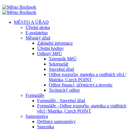
MĚSTO A ÚŘAD
Úřední deska
E-podatelna
Městský úřad
Základní informace
Úřední hodiny
Odbory MěÚ
Tajemník MěÚ
Sekretariát
Stavební úřad
Odbor rozpočtu, majetku a vnitřních věcí ⁄
Matrika, Czech POINT
Odbor financí, účetnictví a investic
Technický odbor
Formuláře
Formuláře - Stavební úřad
Formuláře - Odbor rozpočtu, majetku a vnitřních
věcí ⁄ Matrika, Czech POINT
Samospráva
Definice samosprávy
Starostka