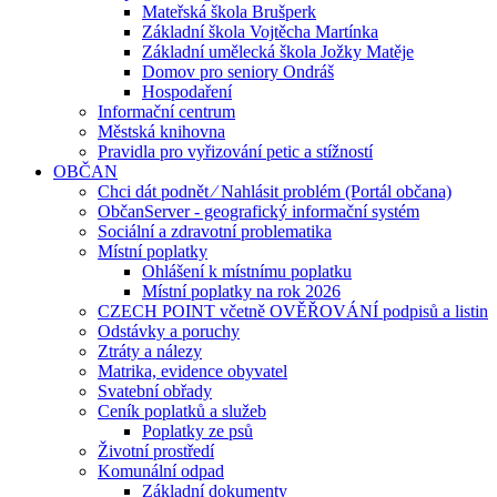
Mateřská škola Brušperk
Základní škola Vojtěcha Martínka
Základní umělecká škola Jožky Matěje
Domov pro seniory Ondráš
Hospodaření
Informační centrum
Městská knihovna
Pravidla pro vyřizování petic a stížností
OBČAN
Chci dát podnět ⁄ Nahlásit problém (Portál občana)
ObčanServer - geografický informační systém
Sociální a zdravotní problematika
Místní poplatky
Ohlášení k místnímu poplatku
Místní poplatky na rok 2026
CZECH POINT včetně OVĚŘOVÁNÍ podpisů a listin
Odstávky a poruchy
Ztráty a nálezy
Matrika, evidence obyvatel
Svatební obřady
Ceník poplatků a služeb
Poplatky ze psů
Životní prostředí
Komunální odpad
Základní dokumenty