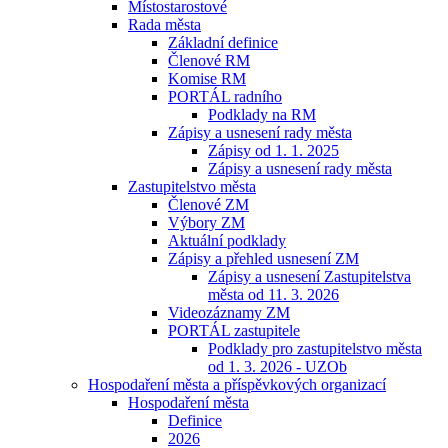
Místostarostové
Rada města
Základní definice
Členové RM
Komise RM
PORTÁL radního
Podklady na RM
Zápisy a usnesení rady města
Zápisy od 1. 1. 2025
Zápisy a usnesení rady města
Zastupitelstvo města
Členové ZM
Výbory ZM
Aktuální podklady
Zápisy a přehled usnesení ZM
Zápisy a usnesení Zastupitelstva
města od 11. 3. 2026
Videozáznamy ZM
PORTÁL zastupitele
Podklady pro zastupitelstvo města
od 1. 3. 2026 - UZOb
Hospodaření města a příspěvkových organizací
Hospodaření města
Definice
2026