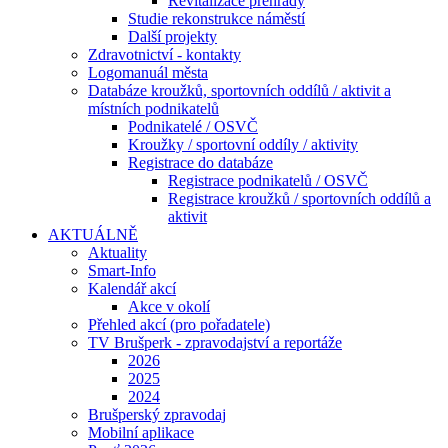
Revitalizace přehrady
Studie rekonstrukce náměstí
Další projekty
Zdravotnictví - kontakty
Logomanuál města
Databáze kroužků, sportovních oddílů / aktivit a
místních podnikatelů
Podnikatelé / OSVČ
Kroužky / sportovní oddíly / aktivity
Registrace do databáze
Registrace podnikatelů / OSVČ
Registrace kroužků / sportovních oddílů a
aktivit
AKTUÁLNĚ
Aktuality
Smart-Info
Kalendář akcí
Akce v okolí
Přehled akcí (pro pořadatele)
TV Brušperk - zpravodajství a reportáže
2026
2025
2024
Brušperský zpravodaj
Mobilní aplikace