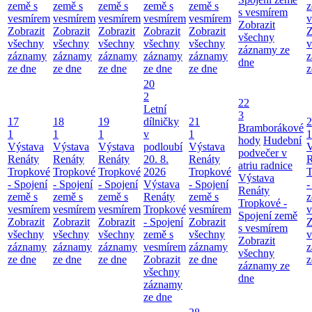
země s
země s
země s
země s
země s
z
s vesmírem
vesmírem
vesmírem
vesmírem
vesmírem
vesmírem
v
Zobrazit
Zobrazit
Zobrazit
Zobrazit
Zobrazit
Zobrazit
Z
všechny
všechny
všechny
všechny
všechny
všechny
v
záznamy ze
záznamy
záznamy
záznamy
záznamy
záznamy
z
dne
ze dne
ze dne
ze dne
ze dne
ze dne
z
20
2
22
Letní
3
17
18
19
dílničky
21
2
Bramborákové
1
1
1
v
1
1
hody
Hudební
Výstava
Výstava
Výstava
podloubí
Výstava
V
podvečer v
Renáty
Renáty
Renáty
20. 8.
Renáty
R
atriu radnice
Tropkové
Tropkové
Tropkové
2026
Tropkové
T
Výstava
- Spojení
- Spojení
- Spojení
Výstava
- Spojení
-
Renáty
země s
země s
země s
Renáty
země s
z
Tropkové -
vesmírem
vesmírem
vesmírem
Tropkové
vesmírem
v
Spojení země
Zobrazit
Zobrazit
Zobrazit
- Spojení
Zobrazit
Z
s vesmírem
všechny
všechny
všechny
země s
všechny
v
Zobrazit
záznamy
záznamy
záznamy
vesmírem
záznamy
z
všechny
ze dne
ze dne
ze dne
Zobrazit
ze dne
z
záznamy ze
všechny
dne
záznamy
ze dne