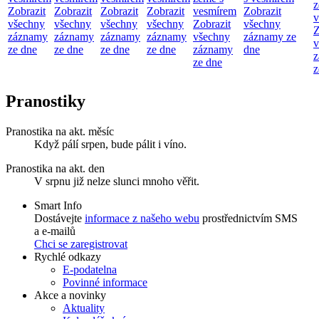
z
Zobrazit
Zobrazit
Zobrazit
Zobrazit
vesmírem
Zobrazit
v
všechny
všechny
všechny
všechny
Zobrazit
všechny
Z
záznamy
záznamy
záznamy
záznamy
všechny
záznamy ze
v
ze dne
ze dne
ze dne
ze dne
záznamy
dne
z
ze dne
z
Pranostiky
Pranostika na akt. měsíc
Když pálí srpen, bude pálit i víno.
Pranostika na akt. den
V srpnu již nelze slunci mnoho věřit.
Smart Info
Dostávejte
informace z našeho webu
prostřednictvím SMS
a e-mailů
Chci se zaregistrovat
Rychlé odkazy
E-podatelna
Povinné informace
Akce a novinky
Aktuality