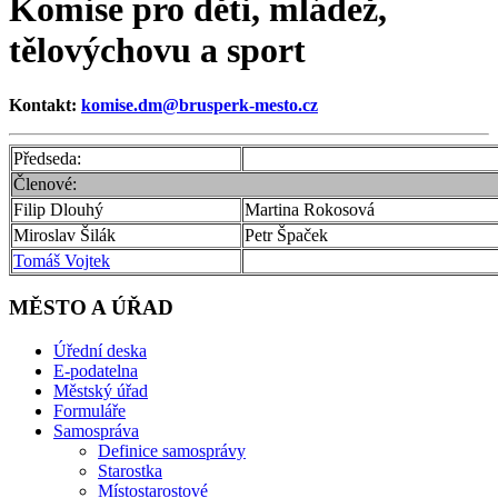
Komise pro děti, mládež,
tělovýchovu a sport
Kontakt:
komise.dm@brusperk-mesto.cz
Předseda:
Členové:
Filip Dlouhý
Martina Rokosová
Miroslav Šilák
Petr Špaček
Tomáš Vojtek
MĚSTO A ÚŘAD
Úřední deska
E-podatelna
Městský úřad
Formuláře
Samospráva
Definice samosprávy
Starostka
Místostarostové