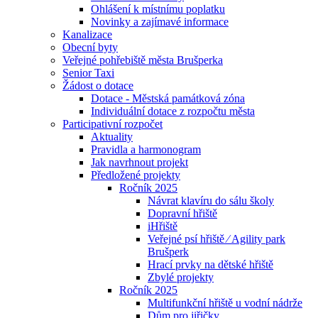
Ohlášení k místnímu poplatku
Novinky a zajímavé informace
Kanalizace
Obecní byty
Veřejné pohřebiště města Brušperka
Senior Taxi
Žádost o dotace
Dotace - Městská památková zóna
Individuální dotace z rozpočtu města
Participativní rozpočet
Aktuality
Pravidla a harmonogram
Jak navrhnout projekt
Předložené projekty
Ročník 2025
Návrat klavíru do sálu školy
Dopravní hřiště
iHřiště
Veřejné psí hřiště ⁄ Agility park
Brušperk
Hrací prvky na dětské hřiště
Zbylé projekty
Ročník 2025
Multifunkční hřiště u vodní nádrže
Dům pro jiřičky