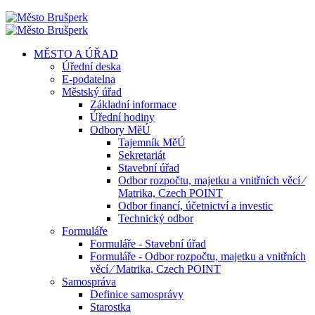
MĚSTO A ÚŘAD
Úřední deska
E-podatelna
Městský úřad
Základní informace
Úřední hodiny
Odbory MěÚ
Tajemník MěÚ
Sekretariát
Stavební úřad
Odbor rozpočtu, majetku a vnitřních věcí ⁄
Matrika, Czech POINT
Odbor financí, účetnictví a investic
Technický odbor
Formuláře
Formuláře - Stavební úřad
Formuláře - Odbor rozpočtu, majetku a vnitřních
věcí ⁄ Matrika, Czech POINT
Samospráva
Definice samosprávy
Starostka