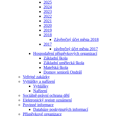
2025
2024
2023
2022
2021
2020
2019
2018
Závěrečný účet města 2018
2017
závěrečný účet města 2017
Hospodaření příspěvkových organizací
Základní škola
Základní umělecká škola
Mateřská škola
Domov seniorů Ondráš
Veřejné zakázky
Vyhlášky a nařízení
Vyhlášky
Nařízení
Sociálně-právní ochrana dětí
Elektronický registr oznámení
Povinné informace
Databáze poskytnutých informací
Příspěvkové organizace