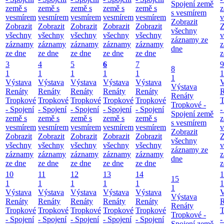
Spojení země
země s
země s
země s
země s
země s
z
s vesmírem
vesmírem
vesmírem
vesmírem
vesmírem
vesmírem
v
Zobrazit
Zobrazit
Zobrazit
Zobrazit
Zobrazit
Zobrazit
Z
všechny
všechny
všechny
všechny
všechny
všechny
v
záznamy ze
záznamy
záznamy
záznamy
záznamy
záznamy
z
dne
ze dne
ze dne
ze dne
ze dne
ze dne
z
3
4
5
6
7
9
8
1
1
1
1
1
1
1
Výstava
Výstava
Výstava
Výstava
Výstava
V
Výstava
Renáty
Renáty
Renáty
Renáty
Renáty
R
Renáty
Tropkové
Tropkové
Tropkové
Tropkové
Tropkové
T
Tropkové -
- Spojení
- Spojení
- Spojení
- Spojení
- Spojení
-
Spojení země
země s
země s
země s
země s
země s
z
s vesmírem
vesmírem
vesmírem
vesmírem
vesmírem
vesmírem
v
Zobrazit
Zobrazit
Zobrazit
Zobrazit
Zobrazit
Zobrazit
Z
všechny
všechny
všechny
všechny
všechny
všechny
v
záznamy ze
záznamy
záznamy
záznamy
záznamy
záznamy
z
dne
ze dne
ze dne
ze dne
ze dne
ze dne
z
10
11
12
13
14
1
15
1
1
1
1
1
1
1
Výstava
Výstava
Výstava
Výstava
Výstava
V
Výstava
Renáty
Renáty
Renáty
Renáty
Renáty
R
Renáty
Tropkové
Tropkové
Tropkové
Tropkové
Tropkové
T
Tropkové -
- Spojení
- Spojení
- Spojení
- Spojení
- Spojení
-
Spojení země