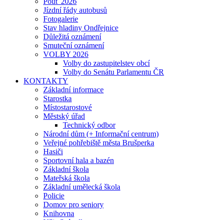
Pouť 2026
Jízdní řády autobusů
Fotogalerie
Stav hladiny Ondřejnice
Důležitá oznámení
Smuteční oznámení
VOLBY 2026
Volby do zastupitelstev obcí
Volby do Senátu Parlamentu ČR
KONTAKTY
Základní informace
Starostka
Místostarostové
Městský úřad
Technický odbor
Národní dům (+ Informační centrum)
Veřejné pohřebiště města Brušperka
Hasiči
Sportovní hala a bazén
Základní škola
Mateřská škola
Základní umělecká škola
Policie
Domov pro seniory
Knihovna