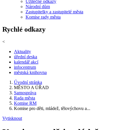
Užitečné odkazy
Národní dům
Zastupitelky a zastupitelé města
Komise rady města
Rychlé odkazy
<
Aktuality
úřední deska
kalendář akcí
infocentrum
městská knihovna
Úvodní stránka
MĚSTO A ÚŘAD
Samospráva
Rada města
Komise RM
Komise pro děti, mládež, tělovýchovu a...
Vytisknout