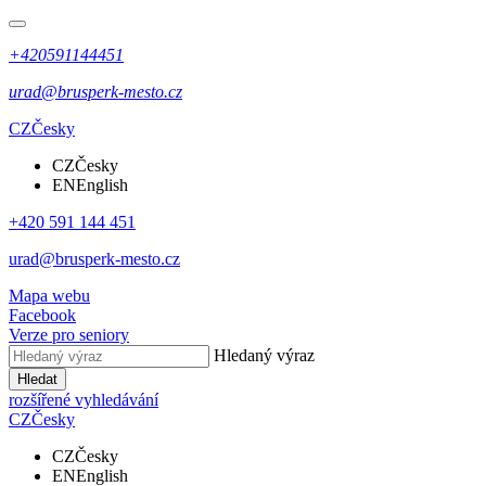
+420591144451
urad@brusperk-mesto.cz
CZ
Česky
CZ
Česky
EN
English
+420 591 144 451
urad@brusperk-mesto.cz
Mapa webu
Facebook
Verze pro seniory
Hledaný výraz
Hledat
rozšířené vyhledávání
CZ
Česky
CZ
Česky
EN
English