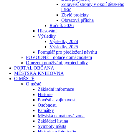
Zdravější stromy v okolí dětského
hřiště
Zbylé projekty
Obrazová příloha
Ročník 2026
Hlasování
Výsledky
Výsledky 2024
Výsledky 2025
Formulář pro předložení návrhu
POVODNĚ - dotace domácnostem
Omezení používání pyrotechniky
PORTÁL OBČANA
MĚSTSKÁ KNIHOVNA
O MĚSTĚ
O městě
Základní informace
Historie
Pověsti a zajímavosti
Osobnosti
Památky
Městská památková zóna
Zakládací listina
Symboly města
Historické fotografie