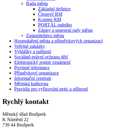
Rada města
Základní definice
Členové RM
Komise RM
PORTÁL radního
Zápisy a usnesení rady města
Zastupitelstvo města
Hospodaření města a příspěvkových organizací
Veřejné zakázky
Vyhlášky a nařízení
Sociálně-právní ochrana dětí
Elektronický registr oznámení
Povinné informace
Příspěvkové organizace
Informační centrum
Městská knihovna
Pravidla pro vyřizování petic a stížností
Rychlý kontakt
Městský úřad Brušperk
K Náměstí 22
739 44 Brušperk