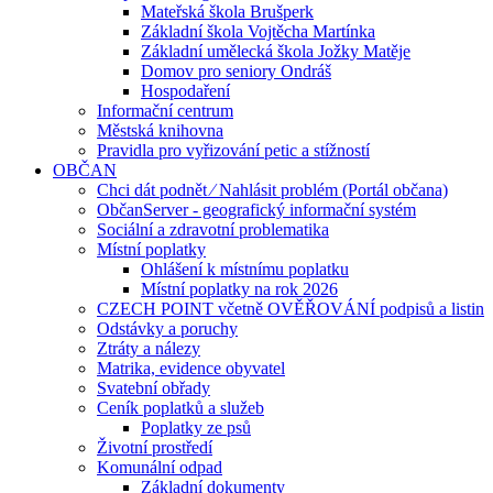
Mateřská škola Brušperk
Základní škola Vojtěcha Martínka
Základní umělecká škola Jožky Matěje
Domov pro seniory Ondráš
Hospodaření
Informační centrum
Městská knihovna
Pravidla pro vyřizování petic a stížností
OBČAN
Chci dát podnět ⁄ Nahlásit problém (Portál občana)
ObčanServer - geografický informační systém
Sociální a zdravotní problematika
Místní poplatky
Ohlášení k místnímu poplatku
Místní poplatky na rok 2026
CZECH POINT včetně OVĚŘOVÁNÍ podpisů a listin
Odstávky a poruchy
Ztráty a nálezy
Matrika, evidence obyvatel
Svatební obřady
Ceník poplatků a služeb
Poplatky ze psů
Životní prostředí
Komunální odpad
Základní dokumenty