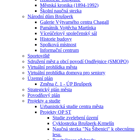
Městská kronika (1894-1992)
Školní naučná stezka
Národní dům Brušperk
Galerie Výtvarného centra Chagall
Památník Vojtěcha Martínka
Víceúčelový společenský sál
Historie budovy
Spolková místnost
Informační centrum
Sportoviště
Sdružení měst a obcí povodí Ondřejnice (SMOPO)
Virtuální prohlídka města
Virtuální prohlídka domova pro seniory
Územní plán
Změna č. 1 - ÚP Brušperk
Strategický plán města
Povodňový plán
Projekty a studie
Urbanistická studie centra města
Projekty OP ST
Studie zvelebení území
Cyklostezka Brušperk-Krmelín
Naučná stezka "Na Šibenici" k obecnímu
lesu.