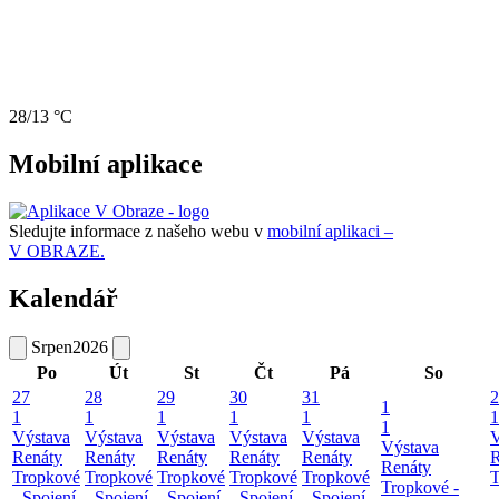
28/13 °C
Mobilní aplikace
Sledujte informace z našeho webu v
mobilní aplikaci –
V OBRAZE.
Kalendář
Srpen
2026
Po
Út
St
Čt
Pá
So
27
28
29
30
31
2
1
1
1
1
1
1
1
1
Výstava
Výstava
Výstava
Výstava
Výstava
V
Výstava
Renáty
Renáty
Renáty
Renáty
Renáty
R
Renáty
Tropkové
Tropkové
Tropkové
Tropkové
Tropkové
T
Tropkové -
- Spojení
- Spojení
- Spojení
- Spojení
- Spojení
-