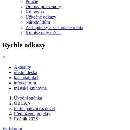
Policie
Domov pro seniory
Knihovna
Užitečné odkazy
Národní dům
Zastupitelky a zastupitelé města
Komise rady města
Rychlé odkazy
<
Aktuality
úřední deska
kalendář akcí
infocentrum
městská knihovna
Úvodní stránka
OBČAN
Participativní rozpočet
Předložené projekty
Ročník 2026
Vytisknout