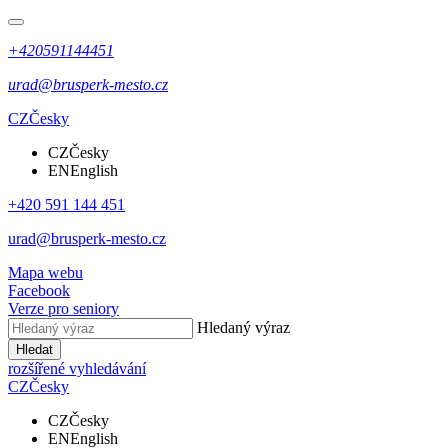
+420591144451
urad@brusperk-mesto.cz
CZ
Česky
CZ
Česky
EN
English
+420 591 144 451
urad@brusperk-mesto.cz
Mapa webu
Facebook
Verze pro seniory
Hledaný výraz
Hledat
rozšířené vyhledávání
CZ
Česky
CZ
Česky
EN
English