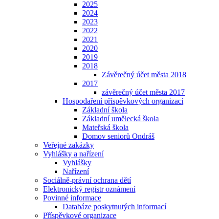
2025
2024
2023
2022
2021
2020
2019
2018
Závěrečný účet města 2018
2017
závěrečný účet města 2017
Hospodaření příspěvkových organizací
Základní škola
Základní umělecká škola
Mateřská škola
Domov seniorů Ondráš
Veřejné zakázky
Vyhlášky a nařízení
Vyhlášky
Nařízení
Sociálně-právní ochrana dětí
Elektronický registr oznámení
Povinné informace
Databáze poskytnutých informací
Příspěvkové organizace