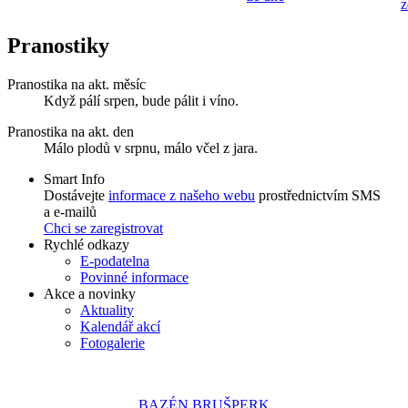
z
Pranostiky
Pranostika na akt. měsíc
Když pálí srpen, bude pálit i víno.
Pranostika na akt. den
Málo plodů v srpnu, málo včel z jara.
Smart Info
Dostávejte
informace z našeho webu
prostřednictvím SMS
a e-mailů
Chci se zaregistrovat
Rychlé odkazy
E-podatelna
Povinné informace
Akce a novinky
Aktuality
Kalendář akcí
Fotogalerie
BAZÉN BRUŠPERK