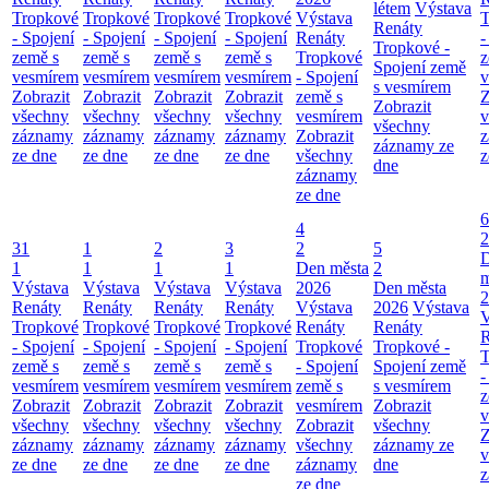
létem
Výstava
Tropkové
Tropkové
Tropkové
Tropkové
Výstava
T
Renáty
- Spojení
- Spojení
- Spojení
- Spojení
Renáty
-
Tropkové -
země s
země s
země s
země s
Tropkové
z
Spojení země
vesmírem
vesmírem
vesmírem
vesmírem
- Spojení
v
s vesmírem
Zobrazit
Zobrazit
Zobrazit
Zobrazit
země s
Z
Zobrazit
všechny
všechny
všechny
všechny
vesmírem
v
všechny
záznamy
záznamy
záznamy
záznamy
Zobrazit
z
záznamy ze
ze dne
ze dne
ze dne
ze dne
všechny
z
dne
záznamy
ze dne
6
4
2
31
1
2
3
2
5
1
1
1
1
Den města
2
m
Výstava
Výstava
Výstava
Výstava
2026
Den města
2
Renáty
Renáty
Renáty
Renáty
Výstava
2026
Výstava
V
Tropkové
Tropkové
Tropkové
Tropkové
Renáty
Renáty
R
- Spojení
- Spojení
- Spojení
- Spojení
Tropkové
Tropkové -
T
země s
země s
země s
země s
- Spojení
Spojení země
-
vesmírem
vesmírem
vesmírem
vesmírem
země s
s vesmírem
z
Zobrazit
Zobrazit
Zobrazit
Zobrazit
vesmírem
Zobrazit
v
všechny
všechny
všechny
všechny
Zobrazit
všechny
Z
záznamy
záznamy
záznamy
záznamy
všechny
záznamy ze
v
ze dne
ze dne
ze dne
ze dne
záznamy
dne
z
ze dne