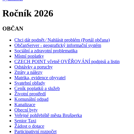
Ročník 2026
OBČAN
Chci dát podnět ⁄ Nahlásit problém (Portál občana)
ObčanServer - geografický informační systém
Sociální a zdravotní problematika
Místní poplatky
CZECH POINT včetně OVĚŘOVÁNÍ podpisů a listin
Odstávky a poruchy
Ztráty a nálezy
Matrika, evidence obyvatel
Svatební obřady
Ceník poplatků a služeb
Životní prostředí
Komunální odpad
Kanalizace
Obecní byty
Veřejné pohřebiště města Brušperka
Senior Taxi
Žádost o dotace
Participativní rozpočet