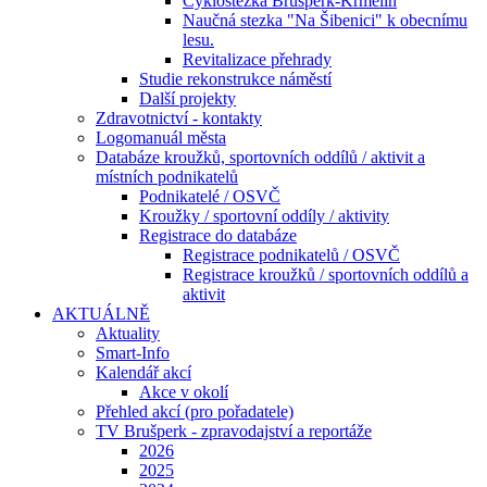
Cyklostezka Brušperk-Krmelín
Naučná stezka "Na Šibenici" k obecnímu
lesu.
Revitalizace přehrady
Studie rekonstrukce náměstí
Další projekty
Zdravotnictví - kontakty
Logomanuál města
Databáze kroužků, sportovních oddílů / aktivit a
místních podnikatelů
Podnikatelé / OSVČ
Kroužky / sportovní oddíly / aktivity
Registrace do databáze
Registrace podnikatelů / OSVČ
Registrace kroužků / sportovních oddílů a
aktivit
AKTUÁLNĚ
Aktuality
Smart-Info
Kalendář akcí
Akce v okolí
Přehled akcí (pro pořadatele)
TV Brušperk - zpravodajství a reportáže
2026
2025