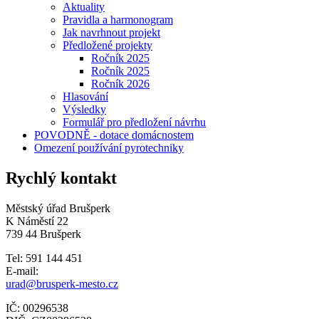
Aktuality
Pravidla a harmonogram
Jak navrhnout projekt
Předložené projekty
Ročník 2025
Ročník 2025
Ročník 2026
Hlasování
Výsledky
Formulář pro předložení návrhu
POVODNĚ - dotace domácnostem
Omezení používání pyrotechniky
Rychlý kontakt
Městský úřad Brušperk
K Náměstí 22
739 44 Brušperk
Tel: 591 144 451
E-mail:
urad@brusperk-mesto.cz
IČ: 00296538