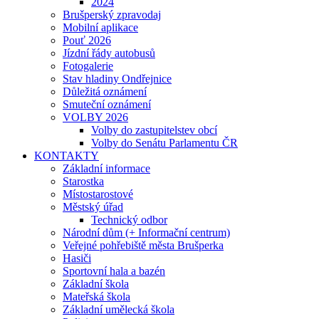
2024
Brušperský zpravodaj
Mobilní aplikace
Pouť 2026
Jízdní řády autobusů
Fotogalerie
Stav hladiny Ondřejnice
Důležitá oznámení
Smuteční oznámení
VOLBY 2026
Volby do zastupitelstev obcí
Volby do Senátu Parlamentu ČR
KONTAKTY
Základní informace
Starostka
Místostarostové
Městský úřad
Technický odbor
Národní dům (+ Informační centrum)
Veřejné pohřebiště města Brušperka
Hasiči
Sportovní hala a bazén
Základní škola
Mateřská škola
Základní umělecká škola