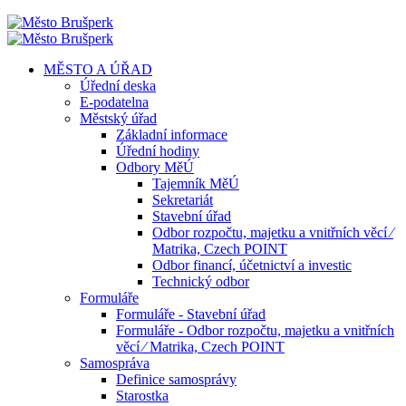
MĚSTO A ÚŘAD
Úřední deska
E-podatelna
Městský úřad
Základní informace
Úřední hodiny
Odbory MěÚ
Tajemník MěÚ
Sekretariát
Stavební úřad
Odbor rozpočtu, majetku a vnitřních věcí ⁄
Matrika, Czech POINT
Odbor financí, účetnictví a investic
Technický odbor
Formuláře
Formuláře - Stavební úřad
Formuláře - Odbor rozpočtu, majetku a vnitřních
věcí ⁄ Matrika, Czech POINT
Samospráva
Definice samosprávy
Starostka