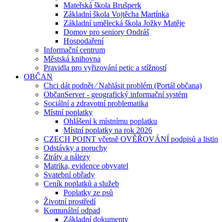
Mateřská škola Brušperk
Základní škola Vojtěcha Martínka
Základní umělecká škola Jožky Matěje
Domov pro seniory Ondráš
Hospodaření
Informační centrum
Městská knihovna
Pravidla pro vyřizování petic a stížností
OBČAN
Chci dát podnět ⁄ Nahlásit problém (Portál občana)
ObčanServer - geografický informační systém
Sociální a zdravotní problematika
Místní poplatky
Ohlášení k místnímu poplatku
Místní poplatky na rok 2026
CZECH POINT včetně OVĚŘOVÁNÍ podpisů a listin
Odstávky a poruchy
Ztráty a nálezy
Matrika, evidence obyvatel
Svatební obřady
Ceník poplatků a služeb
Poplatky ze psů
Životní prostředí
Komunální odpad
Základní dokumenty