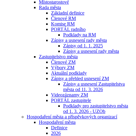
Místostarostové
Rada města
Základní definice
Členové RM
Komise RM
PORTÁL radního
Podklady na RM
Zápisy a usnesení rady města
Zápisy od 1. 1. 2025
Zápisy a usnesení rady města
Zastupitelstvo města
Členové ZM
Výbory ZM
Aktuální podklady
Zápisy a přehled usnesení ZM
Zápisy a usnesení Zastupitelstva
města od 11. 3. 2026
Videozáznamy ZM
PORTÁL zastupitele
Podklady pro zastupitelstvo města
od 1. 3. 2026 - UZOb
Hospodaření města a příspěvkových organizací
Hospodaření města
Definice
2026