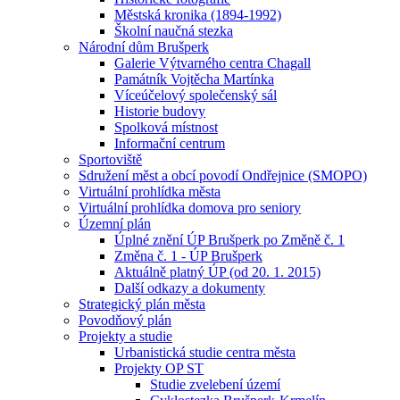
Městská kronika (1894-1992)
Školní naučná stezka
Národní dům Brušperk
Galerie Výtvarného centra Chagall
Památník Vojtěcha Martínka
Víceúčelový společenský sál
Historie budovy
Spolková místnost
Informační centrum
Sportoviště
Sdružení měst a obcí povodí Ondřejnice (SMOPO)
Virtuální prohlídka města
Virtuální prohlídka domova pro seniory
Územní plán
Úplné znění ÚP Brušperk po Změně č. 1
Změna č. 1 - ÚP Brušperk
Aktuálně platný ÚP (od 20. 1. 2015)
Další odkazy a dokumenty
Strategický plán města
Povodňový plán
Projekty a studie
Urbanistická studie centra města
Projekty OP ST
Studie zvelebení území