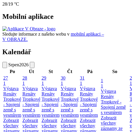
28/19 °C
Mobilní aplikace
Sledujte informace z našeho webu v
mobilní aplikaci –
V OBRAZE.
Kalendář
Srpen
2026
Po
Út
St
Čt
Pá
So
27
28
29
30
31
2
1
1
1
1
1
1
1
1
Výstava
Výstava
Výstava
Výstava
Výstava
V
Výstava
Renáty
Renáty
Renáty
Renáty
Renáty
R
Renáty
Tropkové
Tropkové
Tropkové
Tropkové
Tropkové
T
Tropkové -
- Spojení
- Spojení
- Spojení
- Spojení
- Spojení
-
Spojení země
země s
země s
země s
země s
země s
z
s vesmírem
vesmírem
vesmírem
vesmírem
vesmírem
vesmírem
v
Zobrazit
Zobrazit
Zobrazit
Zobrazit
Zobrazit
Zobrazit
Z
všechny
všechny
všechny
všechny
všechny
všechny
v
záznamy ze
záznamy
záznamy
záznamy
záznamy
záznamy
z