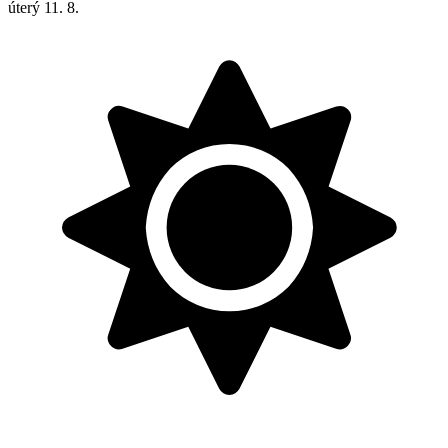
úterý
11. 8.