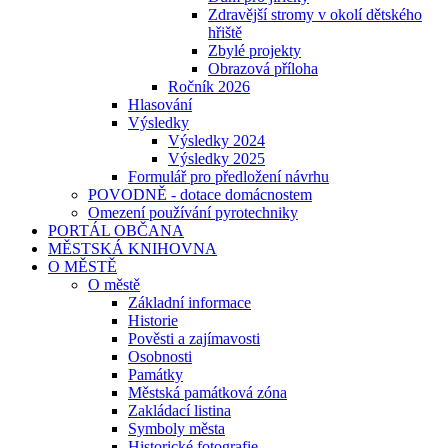
Zdravější stromy v okolí dětského
hřiště
Zbylé projekty
Obrazová příloha
Ročník 2026
Hlasování
Výsledky
Výsledky 2024
Výsledky 2025
Formulář pro předložení návrhu
POVODNĚ - dotace domácnostem
Omezení používání pyrotechniky
PORTÁL OBČANA
MĚSTSKÁ KNIHOVNA
O MĚSTĚ
O městě
Základní informace
Historie
Pověsti a zajímavosti
Osobnosti
Památky
Městská památková zóna
Zakládací listina
Symboly města
Historické fotografie