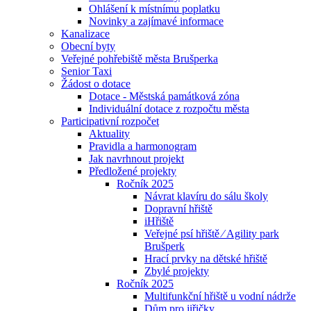
Ohlášení k místnímu poplatku
Novinky a zajímavé informace
Kanalizace
Obecní byty
Veřejné pohřebiště města Brušperka
Senior Taxi
Žádost o dotace
Dotace - Městská památková zóna
Individuální dotace z rozpočtu města
Participativní rozpočet
Aktuality
Pravidla a harmonogram
Jak navrhnout projekt
Předložené projekty
Ročník 2025
Návrat klavíru do sálu školy
Dopravní hřiště
iHřiště
Veřejné psí hřiště ⁄ Agility park
Brušperk
Hrací prvky na dětské hřiště
Zbylé projekty
Ročník 2025
Multifunkční hřiště u vodní nádrže
Dům pro jiřičky