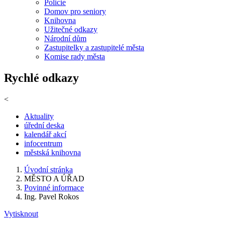
Policie
Domov pro seniory
Knihovna
Užitečné odkazy
Národní dům
Zastupitelky a zastupitelé města
Komise rady města
Rychlé odkazy
<
Aktuality
úřední deska
kalendář akcí
infocentrum
městská knihovna
Úvodní stránka
MĚSTO A ÚŘAD
Povinné informace
Ing. Pavel Rokos
Vytisknout