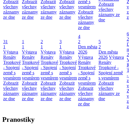
Zobrazit
Zobrazit
Zobrazit
Zobrazit
země s
Z
Zobrazit
všechny
všechny
všechny
všechny
vesmírem
v
všechny
záznamy
záznamy
záznamy
záznamy
Zobrazit
z
záznamy ze
ze dne
ze dne
ze dne
ze dne
všechny
z
dne
záznamy
ze dne
6
4
2
31
1
2
3
2
5
1
1
1
1
Den města
2
m
Výstava
Výstava
Výstava
Výstava
2026
Den města
2
Renáty
Renáty
Renáty
Renáty
Výstava
2026
Výstava
V
Tropkové
Tropkové
Tropkové
Tropkové
Renáty
Renáty
R
- Spojení
- Spojení
- Spojení
- Spojení
Tropkové
Tropkové -
T
země s
země s
země s
země s
- Spojení
Spojení země
-
vesmírem
vesmírem
vesmírem
vesmírem
země s
s vesmírem
z
Zobrazit
Zobrazit
Zobrazit
Zobrazit
vesmírem
Zobrazit
v
všechny
všechny
všechny
všechny
Zobrazit
všechny
Z
záznamy
záznamy
záznamy
záznamy
všechny
záznamy ze
v
ze dne
ze dne
ze dne
ze dne
záznamy
dne
z
ze dne
z
Pranostiky