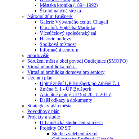
Městská kronika (1894-1992)
Školní naučná stezka
Národní dům Brušperk
Galerie Výtvarného centra Chagall
Památník Vojtěcha Martínka
Víceúčelový společenský sál
Historie budovy
Spolková místnost
Informační centrum
Sportoviště
Sdružení měst a obcí povodí Ondřejnice (SMOPO)
Virtuální prohlídka města
Virtuální prohlídka domova pro seniory
Územní plán
Úplné znění ÚP Brušperk po Změně č. 1
Změna č. 1 - ÚP Brušperk
Aktuálně platný ÚP (od 20. 1. 2015)
Další odkazy a dokumenty
Strategický plán města
Povodňový plán
Projekty a studie
Urbanistická studie centra města
Projekty OP ST
Studie zvelebení území