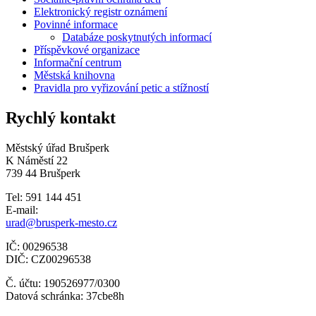
Elektronický registr oznámení
Povinné informace
Databáze poskytnutých informací
Příspěvkové organizace
Informační centrum
Městská knihovna
Pravidla pro vyřizování petic a stížností
Rychlý kontakt
Městský úřad Brušperk
K Náměstí 22
739 44 Brušperk
Tel: 591 144 451
E-mail:
urad@brusperk-mesto.cz
IČ: 00296538
DIČ: CZ00296538
Č. účtu: 190526977/0300
Datová schránka: 37cbe8h