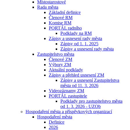
Místostarostové
Rada města
Základní definice
Členové RM
Komise RM
PORTÁL radního
Podklady na RM
Zápisy a usnesení rady města
Zápisy od 1. 1. 2025
Zápisy a usnesení rady města
Zastupitelstvo města
Členové ZM
Výbory ZM
Aktuální podklady
Zápisy a přehled usnesení ZM
Zápisy a usnesení Zastupitelstva
města od 11. 3. 2026
Videozáznamy ZM
PORTÁL zastupitele
Podklady pro zastupitelstvo města
od 1. 3. 2026 - UZOb
Hospodaření města a příspěvkových organizací
Hospodaření města
Definice
2026