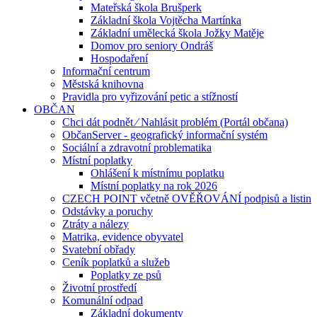
Mateřská škola Brušperk
Základní škola Vojtěcha Martínka
Základní umělecká škola Jožky Matěje
Domov pro seniory Ondráš
Hospodaření
Informační centrum
Městská knihovna
Pravidla pro vyřizování petic a stížností
OBČAN
Chci dát podnět ⁄ Nahlásit problém (Portál občana)
ObčanServer - geografický informační systém
Sociální a zdravotní problematika
Místní poplatky
Ohlášení k místnímu poplatku
Místní poplatky na rok 2026
CZECH POINT včetně OVĚŘOVÁNÍ podpisů a listin
Odstávky a poruchy
Ztráty a nálezy
Matrika, evidence obyvatel
Svatební obřady
Ceník poplatků a služeb
Poplatky ze psů
Životní prostředí
Komunální odpad
Základní dokumenty