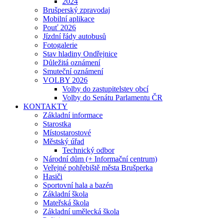
2024
Brušperský zpravodaj
Mobilní aplikace
Pouť 2026
Jízdní řády autobusů
Fotogalerie
Stav hladiny Ondřejnice
Důležitá oznámení
Smuteční oznámení
VOLBY 2026
Volby do zastupitelstev obcí
Volby do Senátu Parlamentu ČR
KONTAKTY
Základní informace
Starostka
Místostarostové
Městský úřad
Technický odbor
Národní dům (+ Informační centrum)
Veřejné pohřebiště města Brušperka
Hasiči
Sportovní hala a bazén
Základní škola
Mateřská škola
Základní umělecká škola