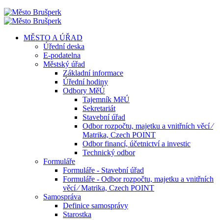
MĚSTO A ÚŘAD
Úřední deska
E-podatelna
Městský úřad
Základní informace
Úřední hodiny
Odbory MěÚ
Tajemník MěÚ
Sekretariát
Stavební úřad
Odbor rozpočtu, majetku a vnitřních věcí ⁄
Matrika, Czech POINT
Odbor financí, účetnictví a investic
Technický odbor
Formuláře
Formuláře - Stavební úřad
Formuláře - Odbor rozpočtu, majetku a vnitřních
věcí ⁄ Matrika, Czech POINT
Samospráva
Definice samosprávy
Starostka