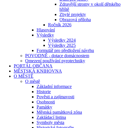
Zdravější stromy v okolí dětského
hřiště
Zbylé projekty
Obrazová příloha
Ročník 2026
Hlasování
Výsledky
Výsledky 2024
Výsledky 2025
Formulář pro předložení návrhu
POVODNĚ - dotace domácnostem
Omezení používání pyrotechniky
PORTÁL OBČANA
MĚSTSKÁ KNIHOVNA
O MĚSTĚ
O městě
Základní informace
Historie
Pověsti a zajímavosti
Osobnosti
Památky
Městská památková zóna
Zakládací listina
Symboly města
Historické fotografie