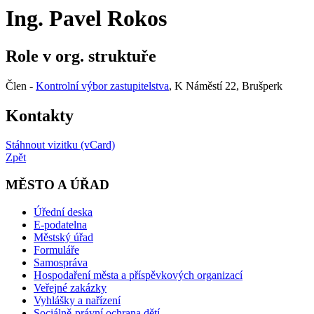
Ing. Pavel Rokos
Role v org. struktuře
Člen -
Kontrolní výbor zastupitelstva
, K Náměstí 22, Brušperk
Kontakty
Stáhnout vizitku (vCard)
Zpět
MĚSTO A ÚŘAD
Úřední deska
E-podatelna
Městský úřad
Formuláře
Samospráva
Hospodaření města a příspěvkových organizací
Veřejné zakázky
Vyhlášky a nařízení
Sociálně-právní ochrana dětí