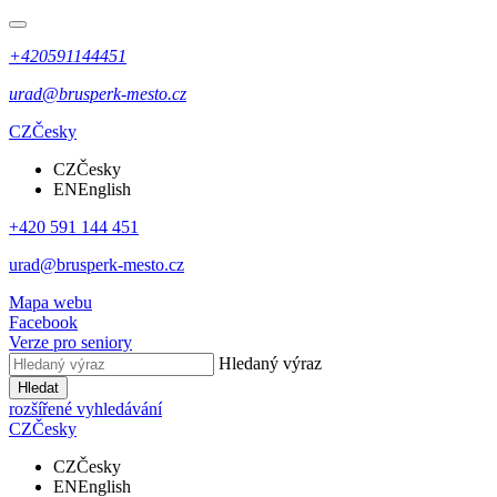
+420591144451
urad@brusperk-mesto.cz
CZ
Česky
CZ
Česky
EN
English
+420 591 144 451
urad@brusperk-mesto.cz
Mapa webu
Facebook
Verze pro seniory
Hledaný výraz
Hledat
rozšířené vyhledávání
CZ
Česky
CZ
Česky
EN
English