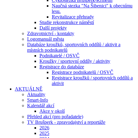
Cyklostezka Brušperk-Krmelín
Naučná stezka "Na Šibenici" k obecnímu
lesu.
Revitalizace přehrady
Studie rekonstrukce náměstí
Další projekty
Zdravotnictví - kontakty
Logomanuál města
Databáze kroužků, sportovních oddílů / aktivit a
místních podnikatelů
Podnikatelé / OSVČ
Kroužky / sportovní oddíly / aktivity
Registrace do databáze
Registrace podnikatelů / OSVČ
Registrace kroužků / sportovních oddílů a
aktivit
AKTUÁLNĚ
Aktuality
Smart-Info
Kalendář akcí
Akce v okolí
Přehled akcí (pro pořadatele)
TV Brušperk - zpravodajství a reportáže
2026
2025