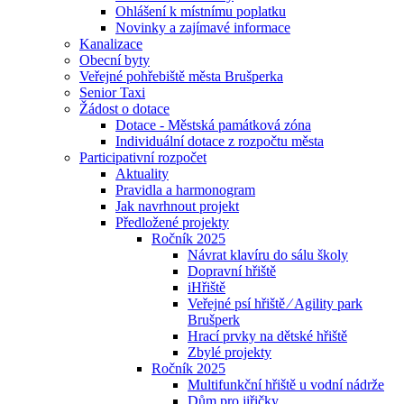
Ohlášení k místnímu poplatku
Novinky a zajímavé informace
Kanalizace
Obecní byty
Veřejné pohřebiště města Brušperka
Senior Taxi
Žádost o dotace
Dotace - Městská památková zóna
Individuální dotace z rozpočtu města
Participativní rozpočet
Aktuality
Pravidla a harmonogram
Jak navrhnout projekt
Předložené projekty
Ročník 2025
Návrat klavíru do sálu školy
Dopravní hřiště
iHřiště
Veřejné psí hřiště ⁄ Agility park
Brušperk
Hrací prvky na dětské hřiště
Zbylé projekty
Ročník 2025
Multifunkční hřiště u vodní nádrže
Dům pro jiřičky