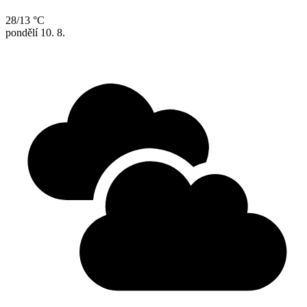
28/13 °C
pondělí
10. 8.