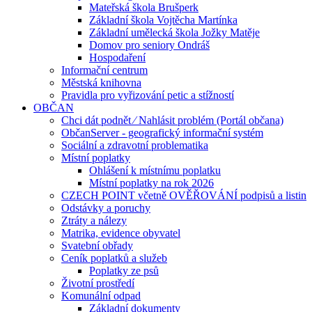
Mateřská škola Brušperk
Základní škola Vojtěcha Martínka
Základní umělecká škola Jožky Matěje
Domov pro seniory Ondráš
Hospodaření
Informační centrum
Městská knihovna
Pravidla pro vyřizování petic a stížností
OBČAN
Chci dát podnět ⁄ Nahlásit problém (Portál občana)
ObčanServer - geografický informační systém
Sociální a zdravotní problematika
Místní poplatky
Ohlášení k místnímu poplatku
Místní poplatky na rok 2026
CZECH POINT včetně OVĚŘOVÁNÍ podpisů a listin
Odstávky a poruchy
Ztráty a nálezy
Matrika, evidence obyvatel
Svatební obřady
Ceník poplatků a služeb
Poplatky ze psů
Životní prostředí
Komunální odpad
Základní dokumenty