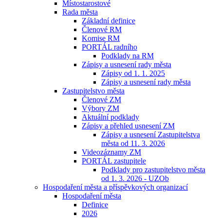
Místostarostové
Rada města
Základní definice
Členové RM
Komise RM
PORTÁL radního
Podklady na RM
Zápisy a usnesení rady města
Zápisy od 1. 1. 2025
Zápisy a usnesení rady města
Zastupitelstvo města
Členové ZM
Výbory ZM
Aktuální podklady
Zápisy a přehled usnesení ZM
Zápisy a usnesení Zastupitelstva
města od 11. 3. 2026
Videozáznamy ZM
PORTÁL zastupitele
Podklady pro zastupitelstvo města
od 1. 3. 2026 - UZOb
Hospodaření města a příspěvkových organizací
Hospodaření města
Definice
2026