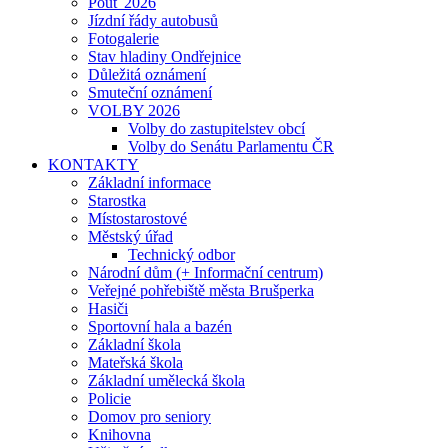
Pouť 2026
Jízdní řády autobusů
Fotogalerie
Stav hladiny Ondřejnice
Důležitá oznámení
Smuteční oznámení
VOLBY 2026
Volby do zastupitelstev obcí
Volby do Senátu Parlamentu ČR
KONTAKTY
Základní informace
Starostka
Místostarostové
Městský úřad
Technický odbor
Národní dům (+ Informační centrum)
Veřejné pohřebiště města Brušperka
Hasiči
Sportovní hala a bazén
Základní škola
Mateřská škola
Základní umělecká škola
Policie
Domov pro seniory
Knihovna