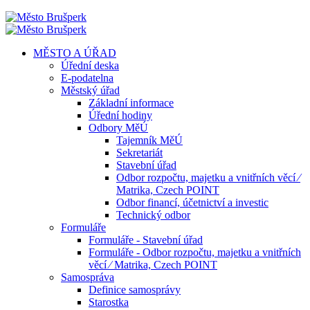
MĚSTO A ÚŘAD
Úřední deska
E-podatelna
Městský úřad
Základní informace
Úřední hodiny
Odbory MěÚ
Tajemník MěÚ
Sekretariát
Stavební úřad
Odbor rozpočtu, majetku a vnitřních věcí ⁄
Matrika, Czech POINT
Odbor financí, účetnictví a investic
Technický odbor
Formuláře
Formuláře - Stavební úřad
Formuláře - Odbor rozpočtu, majetku a vnitřních
věcí ⁄ Matrika, Czech POINT
Samospráva
Definice samosprávy
Starostka