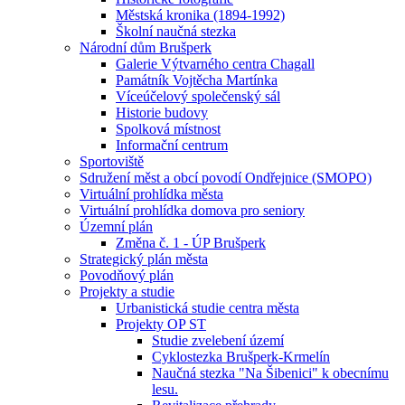
Městská kronika (1894-1992)
Školní naučná stezka
Národní dům Brušperk
Galerie Výtvarného centra Chagall
Památník Vojtěcha Martínka
Víceúčelový společenský sál
Historie budovy
Spolková místnost
Informační centrum
Sportoviště
Sdružení měst a obcí povodí Ondřejnice (SMOPO)
Virtuální prohlídka města
Virtuální prohlídka domova pro seniory
Územní plán
Změna č. 1 - ÚP Brušperk
Strategický plán města
Povodňový plán
Projekty a studie
Urbanistická studie centra města
Projekty OP ST
Studie zvelebení území
Cyklostezka Brušperk-Krmelín
Naučná stezka "Na Šibenici" k obecnímu
lesu.