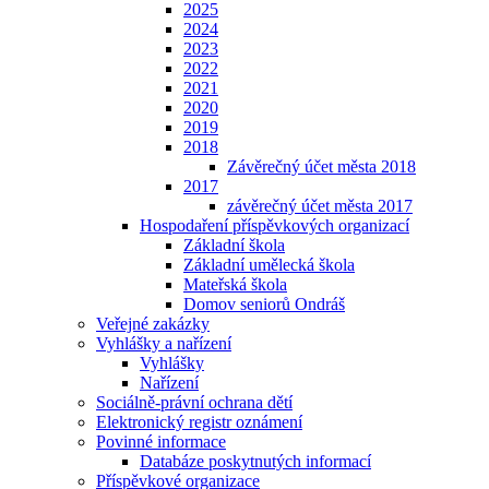
2025
2024
2023
2022
2021
2020
2019
2018
Závěrečný účet města 2018
2017
závěrečný účet města 2017
Hospodaření příspěvkových organizací
Základní škola
Základní umělecká škola
Mateřská škola
Domov seniorů Ondráš
Veřejné zakázky
Vyhlášky a nařízení
Vyhlášky
Nařízení
Sociálně-právní ochrana dětí
Elektronický registr oznámení
Povinné informace
Databáze poskytnutých informací
Příspěvkové organizace