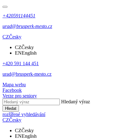
+420591144451
urad@brusperk-mesto.cz
CZ
Česky
CZ
Česky
EN
English
+420 591 144 451
urad@brusperk-mesto.cz
Mapa webu
Facebook
Verze pro seniory
Hledaný výraz
Hledat
rozšířené vyhledávání
CZ
Česky
CZ
Česky
EN
English