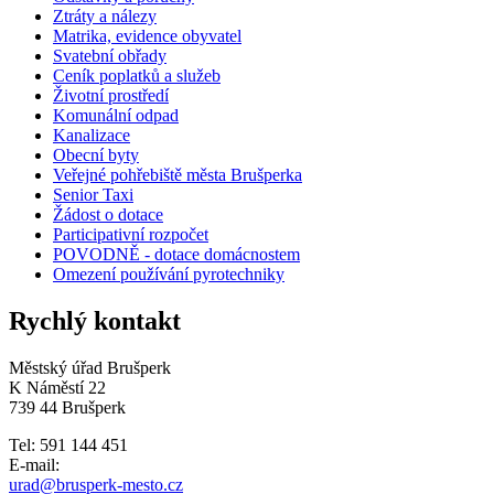
Ztráty a nálezy
Matrika, evidence obyvatel
Svatební obřady
Ceník poplatků a služeb
Životní prostředí
Komunální odpad
Kanalizace
Obecní byty
Veřejné pohřebiště města Brušperka
Senior Taxi
Žádost o dotace
Participativní rozpočet
POVODNĚ - dotace domácnostem
Omezení používání pyrotechniky
Rychlý kontakt
Městský úřad Brušperk
K Náměstí 22
739 44 Brušperk
Tel: 591 144 451
E-mail:
urad@brusperk-mesto.cz