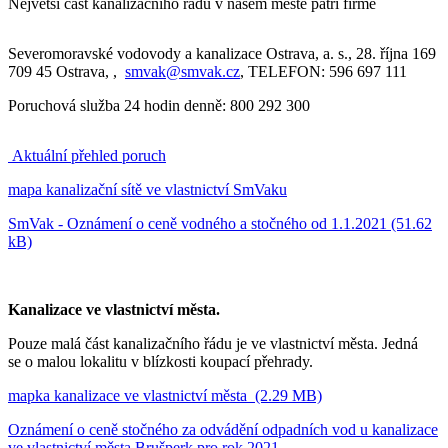
Největší část kanalizačního řádu v našem městě patří firmě
Severomoravské vodovody a kanalizace Ostrava, a. s., 28. října 169
709 45 Ostrava, ,
smvak@smvak.cz
, TELEFON: 596 697 111
Poruchová služba 24 hodin denně: 800 292 300
Aktuální přehled poruch
mapa kanalizační sítě ve vlastnictví SmVaku
SmVak - Oznámení o ceně vodného a stočného od 1.1.2021 (51.62
kB)
Kanalizace ve vlastnictví města.
Pouze malá část kanalizačního řádu je ve vlastnictví města. Jedná
se o malou lokalitu v blízkosti koupací přehrady.
mapka kanalizace ve vlastnictví města (2.29 MB)
Oznámení o ceně stočného za odvádění odpadních vod u kanalizace
ve vlastnictví města Brušperk pro rok 2021