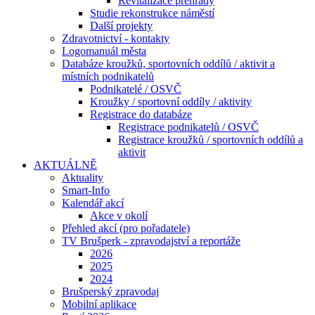
Revitalizace přehrady
Studie rekonstrukce náměstí
Další projekty
Zdravotnictví - kontakty
Logomanuál města
Databáze kroužků, sportovních oddílů / aktivit a
místních podnikatelů
Podnikatelé / OSVČ
Kroužky / sportovní oddíly / aktivity
Registrace do databáze
Registrace podnikatelů / OSVČ
Registrace kroužků / sportovních oddílů a
aktivit
AKTUÁLNĚ
Aktuality
Smart-Info
Kalendář akcí
Akce v okolí
Přehled akcí (pro pořadatele)
TV Brušperk - zpravodajství a reportáže
2026
2025
2024
Brušperský zpravodaj
Mobilní aplikace