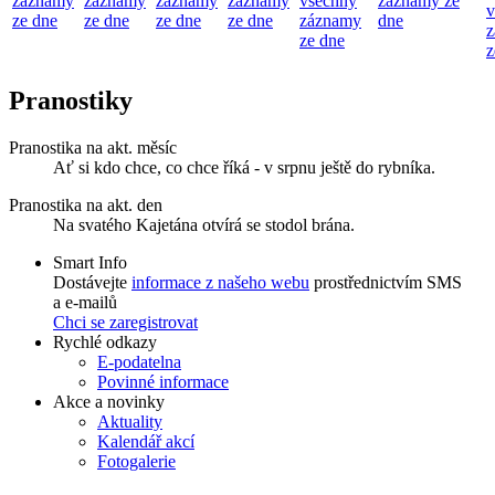
záznamy
záznamy
záznamy
záznamy
všechny
záznamy ze
v
ze dne
ze dne
ze dne
ze dne
záznamy
dne
z
ze dne
z
Pranostiky
Pranostika na akt. měsíc
Ať si kdo chce, co chce říká - v srpnu ještě do rybníka.
Pranostika na akt. den
Na svatého Kajetána otvírá se stodol brána.
Smart Info
Dostávejte
informace z našeho webu
prostřednictvím SMS
a e-mailů
Chci se zaregistrovat
Rychlé odkazy
E-podatelna
Povinné informace
Akce a novinky
Aktuality
Kalendář akcí
Fotogalerie