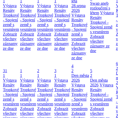
1
1
1
1
léta
1
Swap aneb
Výstava
Výstava
Výstava
Výstava
28.srpna
V
rozloučení s
Renáty
Renáty
Renáty
Renáty
2026
R
létem
Výstava
Tropkové
Tropkové
Tropkové
Tropkové
Výstava
T
Renáty
- Spojení
- Spojení
- Spojení
- Spojení
Renáty
-
Tropkové -
země s
země s
země s
země s
Tropkové
z
Spojení země
vesmírem
vesmírem
vesmírem
vesmírem
- Spojení
v
s vesmírem
Zobrazit
Zobrazit
Zobrazit
Zobrazit
země s
Z
Zobrazit
všechny
všechny
všechny
všechny
vesmírem
v
všechny
záznamy
záznamy
záznamy
záznamy
Zobrazit
z
záznamy ze
ze dne
ze dne
ze dne
ze dne
všechny
z
dne
záznamy
ze dne
6
4
2
31
1
2
3
2
5
1
1
1
1
Den města
2
m
Výstava
Výstava
Výstava
Výstava
2026
Den města
2
Renáty
Renáty
Renáty
Renáty
Výstava
2026
Výstava
V
Tropkové
Tropkové
Tropkové
Tropkové
Renáty
Renáty
R
- Spojení
- Spojení
- Spojení
- Spojení
Tropkové
Tropkové -
T
země s
země s
země s
země s
- Spojení
Spojení země
-
vesmírem
vesmírem
vesmírem
vesmírem
země s
s vesmírem
z
Zobrazit
Zobrazit
Zobrazit
Zobrazit
vesmírem
Zobrazit
v
všechny
všechny
všechny
všechny
Zobrazit
všechny
Z