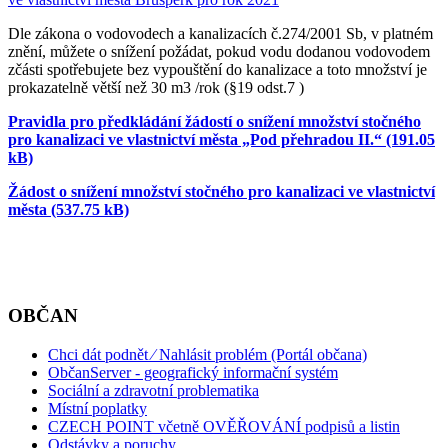
Dle zákona o vodovodech a kanalizacích č.274/2001 Sb, v platném
znění, můžete o snížení požádat, pokud vodu dodanou vodovodem
zčásti spotřebujete bez vypouštění do kanalizace a toto množství je
prokazatelně větší než 30 m3 /rok (§19 odst.7 )
Pravidla pro předkládání žádostí o snížení množství stočného
pro kanalizaci ve vlastnictví města „Pod přehradou II.“ (191.05
kB)
Žádost o snížení množství stočného pro kanalizaci ve vlastnictví
města (537.75 kB)
OBČAN
Chci dát podnět ⁄ Nahlásit problém (Portál občana)
ObčanServer - geografický informační systém
Sociální a zdravotní problematika
Místní poplatky
CZECH POINT včetně OVĚŘOVÁNÍ podpisů a listin
Odstávky a poruchy