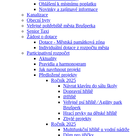
Ohlášení k místnímu poplatku
Novinky a zajímavé informace
Kanalizace
Obecní byty
Veřejné pohřebiště města Brušperka
Senior Taxi
Žádost o dotace
Dotace - Městská památková zóna
Individuální dotace z rozpočtu města
Participativní rozpočet
Aktuality
Pravidla a harmonogram
Jak navrhnout projekt
Předložené projekty
Ročník 2025
Návrat klavíru do sálu školy
Dopravní hřiště
iHřiště
Veřejné psí hřiště ⁄ Agility park
Brušperk
Hrací prvky na dětské hřiště
Zbylé projekty
Ročník 2025
Multifunkční hřiště u vodní nádrže
Dům pro jiřičky