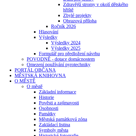
Zdravější stromy v okolí dětského
hřiště
Zbylé projekty
Obrazová příloha
Ročník 2026
Hlasování
Výsledky
Výsledky 2024
Výsledky 2025
Formulář pro předložení návrhu
POVODNĚ - dotace domácnostem
Omezení používání pyrotechniky
PORTÁL OBČANA
MĚSTSKÁ KNIHOVNA
O MĚSTĚ
O městě
Základní informace
Historie
Pověsti a zajímavosti
Osobnosti
Památky
Městská památková zóna
Zakládací listina
Symboly města
Historické fotografie