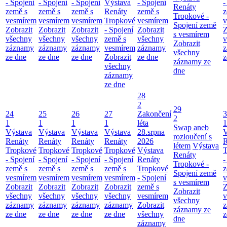
- Spojení
- Spojení
- Spojení
Výstava
- Spojení
-
Renáty
země s
země s
země s
Renáty
země s
z
Tropkové -
vesmírem
vesmírem
vesmírem
Tropkové
vesmírem
v
Spojení země
Zobrazit
Zobrazit
Zobrazit
- Spojení
Zobrazit
Z
s vesmírem
všechny
všechny
všechny
země s
všechny
v
Zobrazit
záznamy
záznamy
záznamy
vesmírem
záznamy
z
všechny
ze dne
ze dne
ze dne
Zobrazit
ze dne
z
záznamy ze
všechny
dne
záznamy
ze dne
28
2
29
24
25
26
27
Zakončení
3
2
1
1
1
1
léta
1
Swap aneb
Výstava
Výstava
Výstava
Výstava
28.srpna
V
rozloučení s
Renáty
Renáty
Renáty
Renáty
2026
R
létem
Výstava
Tropkové
Tropkové
Tropkové
Tropkové
Výstava
T
Renáty
- Spojení
- Spojení
- Spojení
- Spojení
Renáty
-
Tropkové -
země s
země s
země s
země s
Tropkové
z
Spojení země
vesmírem
vesmírem
vesmírem
vesmírem
- Spojení
v
s vesmírem
Zobrazit
Zobrazit
Zobrazit
Zobrazit
země s
Z
Zobrazit
všechny
všechny
všechny
všechny
vesmírem
v
všechny
záznamy
záznamy
záznamy
záznamy
Zobrazit
z
záznamy ze
ze dne
ze dne
ze dne
ze dne
všechny
z
dne
záznamy