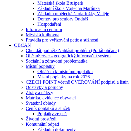
Mateřská škola Brušperk
Základní škola Vojtěcha Martínka
Základní umělecká škola Jožky Matěje
Domov pro seniory Ondráš
Hospodaření
Informační centrum
Městská knihovna
Pravidla pro vyřizování petic a stížností
OBČAN
Chci dát podnět ⁄ Nahlásit problém (Portál občana)
ObčanServer - geografický informační systém
Sociální a zdravotní problematika
Místní poplatky
Ohlášení k místnímu poplatku
Místní poplatky na rok 2026
CZECH POINT včetně OVĚŘOVÁNÍ podpisů a listin
Odstávky a poruchy
Ztráty a nálezy
Matrika, evidence obyvatel
Svatební obřady
Ceník poplatků a služeb
Poplatky ze psů
Životní prostředí
Komunální odpad
Základní dokumenty