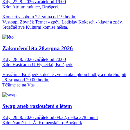
Kdy:
22. 8. 2026 začátek od 19:00
Kde:
Atrium radnice, Brušperk
Koncert v sobotu 22. srpna od 19 hodin.
Vystoupí Zbyněk Terner - zpěv, Ladislav Kokesch - klavír a zpěv.
Srdečně zve Kulturní komise města.
Zakončení léta 28.srpna 2026
Kdy:
28. 8. 2026 začátek od 20:00
Kde:
Hasičárna U Hynečků, Brušperk
Hasičárna Brušperk srdečně zve na akci plnou hudby a dobrého pití
28. srpna od 20.00 hodin.
Těšíme se na Vás.
Swap aneb rozloučení s létem
Kdy:
29. 8. 2026 začátek od 09:22, délka 278 minut
Kde:
Náměstí J. Á. Komenského, Brušperk