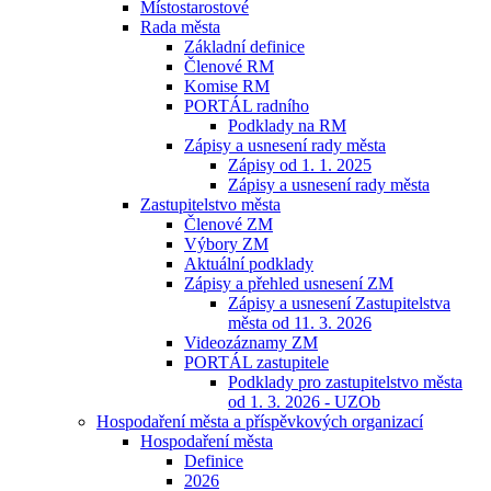
Místostarostové
Rada města
Základní definice
Členové RM
Komise RM
PORTÁL radního
Podklady na RM
Zápisy a usnesení rady města
Zápisy od 1. 1. 2025
Zápisy a usnesení rady města
Zastupitelstvo města
Členové ZM
Výbory ZM
Aktuální podklady
Zápisy a přehled usnesení ZM
Zápisy a usnesení Zastupitelstva
města od 11. 3. 2026
Videozáznamy ZM
PORTÁL zastupitele
Podklady pro zastupitelstvo města
od 1. 3. 2026 - UZOb
Hospodaření města a příspěvkových organizací
Hospodaření města
Definice
2026