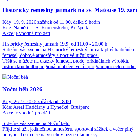
Historický řemeslný jarmark na sv. Matouše 19. září
Kdy:
19. 9. 2026 začátek od 11:00, délka 9 hodin
Kde:
Náměstí J. Á. Komenského, Brušperk
Akce je vhodná pro děti
Historický řemeslný jarmark 19.9. od 11.00 - 20.00 h
Srdečně vás zveme na Historický řemeslný jarmark plný tradičních
řemesel, dobové atmosféry a poctivé ruční práce.
Těšit se můžete na ukázky řemesel, prodej originálních výrobků,
historickou hudbu, regionální občerstvení i program pro celou rodin
Noční běh 2026
Kdy:
26. 9. 2026 začátek od 18:00
Kde:
Areál Hasičárny u Hynečků, Brušperk
Akce je vhodná pro děti
Srdečně vás zveme na Noční běh!
Přijďte si užít jedinečnou atmosféru, sportovní zážitek a večer plný
pohybu. Těšíme se na všechny běžce i fanoušky.