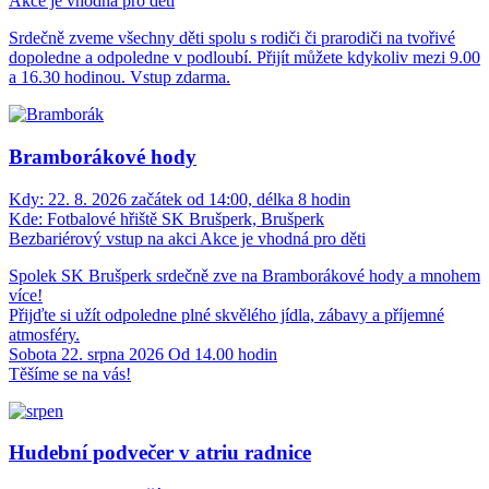
Akce je vhodná pro děti
Srdečně zveme všechny děti spolu s rodiči či prarodiči na tvořivé
dopoledne a odpoledne v podloubí. Přijít můžete kdykoliv mezi 9.00
a 16.30 hodinou. Vstup zdarma.
Bramborákové hody
Kdy:
22. 8. 2026 začátek od 14:00, délka 8 hodin
Kde:
Fotbalové hřiště SK Brušperk, Brušperk
Bezbariérový vstup na akci
Akce je vhodná pro děti
Spolek SK Brušperk srdečně zve na Bramborákové hody a mnohem
více!
Přijďte si užít odpoledne plné skvělého jídla, zábavy a příjemné
atmosféry.
Sobota 22. srpna 2026 Od 14.00 hodin
Těšíme se na vás!
Hudební podvečer v atriu radnice