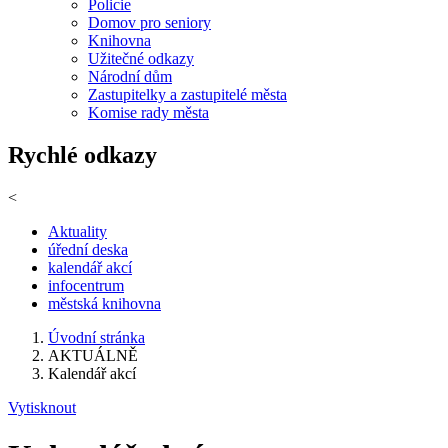
Policie
Domov pro seniory
Knihovna
Užitečné odkazy
Národní dům
Zastupitelky a zastupitelé města
Komise rady města
Rychlé odkazy
<
Aktuality
úřední deska
kalendář akcí
infocentrum
městská knihovna
Úvodní stránka
AKTUÁLNĚ
Kalendář akcí
Vytisknout