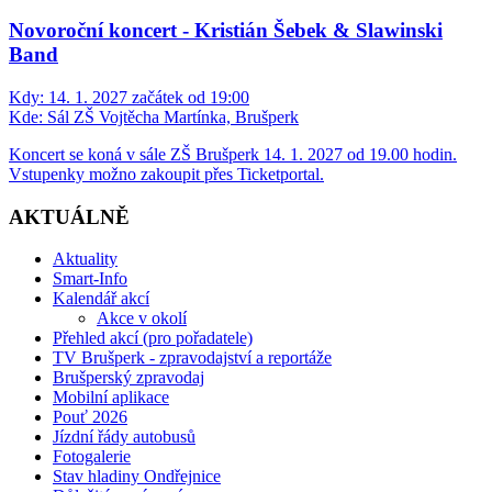
Novoroční koncert - Kristián Šebek & Slawinski
Band
Kdy:
14. 1. 2027 začátek od 19:00
Kde:
Sál ZŠ Vojtěcha Martínka, Brušperk
Koncert se koná v sále ZŠ Brušperk 14. 1. 2027 od 19.00 hodin.
Vstupenky možno zakoupit přes Ticketportal.
AKTUÁLNĚ
Aktuality
Smart-Info
Kalendář akcí
Akce v okolí
Přehled akcí (pro pořadatele)
TV Brušperk - zpravodajství a reportáže
Brušperský zpravodaj
Mobilní aplikace
Pouť 2026
Jízdní řády autobusů
Fotogalerie
Stav hladiny Ondřejnice