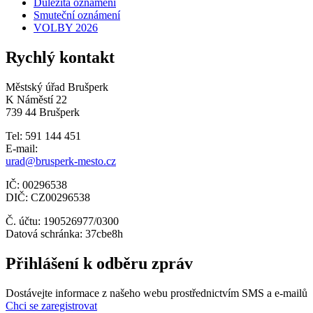
Důležitá oznámení
Smuteční oznámení
VOLBY 2026
Rychlý kontakt
Městský úřad Brušperk
K Náměstí 22
739 44 Brušperk
Tel: 591 144 451
E-mail:
urad@brusperk-mesto.cz
IČ: 00296538
DIČ: CZ00296538
Č. účtu: 190526977/0300
Datová schránka: 37cbe8h
Přihlášení k odběru zpráv
Dostávejte informace z našeho webu prostřednictvím SMS a e-mailů
Chci se zaregistrovat