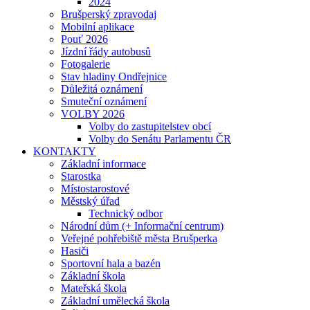
2024
Brušperský zpravodaj
Mobilní aplikace
Pouť 2026
Jízdní řády autobusů
Fotogalerie
Stav hladiny Ondřejnice
Důležitá oznámení
Smuteční oznámení
VOLBY 2026
Volby do zastupitelstev obcí
Volby do Senátu Parlamentu ČR
KONTAKTY
Základní informace
Starostka
Místostarostové
Městský úřad
Technický odbor
Národní dům (+ Informační centrum)
Veřejné pohřebiště města Brušperka
Hasiči
Sportovní hala a bazén
Základní škola
Mateřská škola
Základní umělecká škola