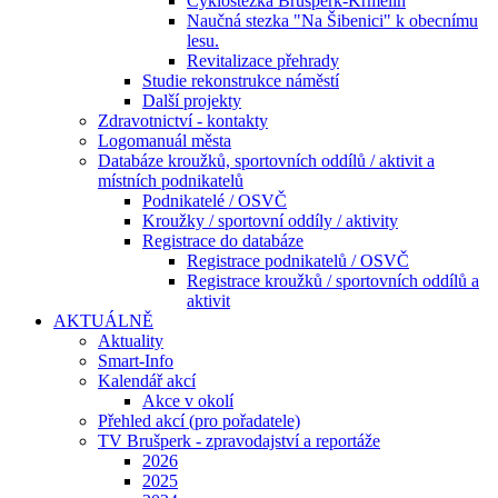
Cyklostezka Brušperk-Krmelín
Naučná stezka "Na Šibenici" k obecnímu
lesu.
Revitalizace přehrady
Studie rekonstrukce náměstí
Další projekty
Zdravotnictví - kontakty
Logomanuál města
Databáze kroužků, sportovních oddílů / aktivit a
místních podnikatelů
Podnikatelé / OSVČ
Kroužky / sportovní oddíly / aktivity
Registrace do databáze
Registrace podnikatelů / OSVČ
Registrace kroužků / sportovních oddílů a
aktivit
AKTUÁLNĚ
Aktuality
Smart-Info
Kalendář akcí
Akce v okolí
Přehled akcí (pro pořadatele)
TV Brušperk - zpravodajství a reportáže
2026
2025