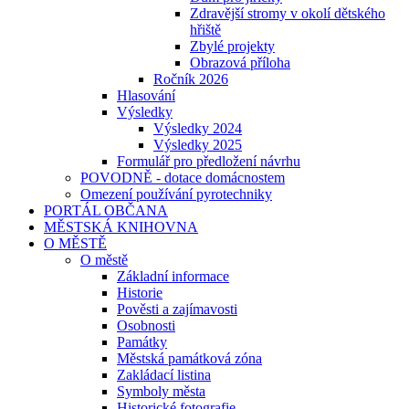
Zdravější stromy v okolí dětského
hřiště
Zbylé projekty
Obrazová příloha
Ročník 2026
Hlasování
Výsledky
Výsledky 2024
Výsledky 2025
Formulář pro předložení návrhu
POVODNĚ - dotace domácnostem
Omezení používání pyrotechniky
PORTÁL OBČANA
MĚSTSKÁ KNIHOVNA
O MĚSTĚ
O městě
Základní informace
Historie
Pověsti a zajímavosti
Osobnosti
Památky
Městská památková zóna
Zakládací listina
Symboly města
Historické fotografie