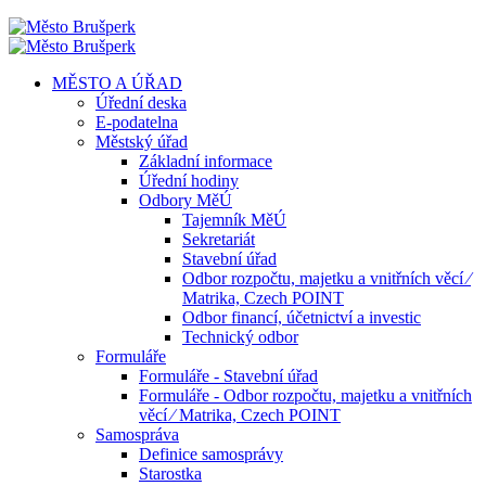
MĚSTO A ÚŘAD
Úřední deska
E-podatelna
Městský úřad
Základní informace
Úřední hodiny
Odbory MěÚ
Tajemník MěÚ
Sekretariát
Stavební úřad
Odbor rozpočtu, majetku a vnitřních věcí ⁄
Matrika, Czech POINT
Odbor financí, účetnictví a investic
Technický odbor
Formuláře
Formuláře - Stavební úřad
Formuláře - Odbor rozpočtu, majetku a vnitřních
věcí ⁄ Matrika, Czech POINT
Samospráva
Definice samosprávy
Starostka