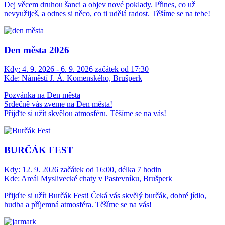
Dej věcem druhou šanci a objev nové poklady. Přines, co už
nevyužiješ, a odnes si něco, co ti udělá radost. Těšíme se na tebe!
Den města 2026
Kdy:
4. 9. 2026 - 6. 9. 2026 začátek od 17:30
Kde:
Náměstí J. Á. Komenského, Brušperk
Pozvánka na Den města
Srdečně vás zveme na Den města!
Přijďte si užít skvělou atmosféru. Těšíme se na vás!
BURČÁK FEST
Kdy:
12. 9. 2026 začátek od 16:00, délka 7 hodin
Kde:
Areál Myslivecké chaty v Pastevníku, Brušperk
Přijďte si užít Burčák Fest! Čeká vás skvělý burčák, dobré jídlo,
hudba a příjemná atmosféra. Těšíme se na vás!