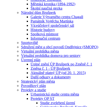
Městská kronika (1894-1992)
Školní naučná stezka
Národní dům Brušperk
Galerie Výtvarného centra Chagall
Památník Vojtěcha Martínka
Víceúčelový společenský sál
Historie budovy
Spolková místnost
Informační centrum
Sportoviště
Sdružení měst a obcí povodí Ondřejnice (SMOPO)
Virtuální prohlídka města
Virtuální prohlídka domova pro seniory
Územní plán
Úplné znění ÚP Brušperk po Změně č. 1
Změna č. 1 - ÚP Brušperk
Aktuálně platný ÚP (od 20. 1. 2015)
Další odkazy a dokumenty
Strategický plán města
Povodňový plán
Projekty a studie
Urbanistická studie centra města
Projekty OP ST
Studie zvelebení území