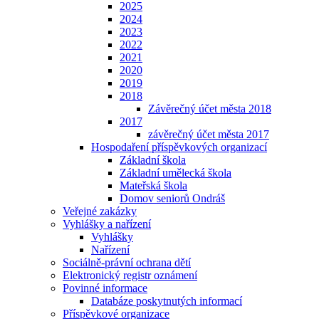
2025
2024
2023
2022
2021
2020
2019
2018
Závěrečný účet města 2018
2017
závěrečný účet města 2017
Hospodaření příspěvkových organizací
Základní škola
Základní umělecká škola
Mateřská škola
Domov seniorů Ondráš
Veřejné zakázky
Vyhlášky a nařízení
Vyhlášky
Nařízení
Sociálně-právní ochrana dětí
Elektronický registr oznámení
Povinné informace
Databáze poskytnutých informací
Příspěvkové organizace