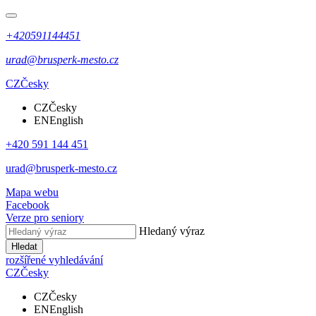
+420591144451
urad@brusperk-mesto.cz
CZ
Česky
CZ
Česky
EN
English
+420 591 144 451
urad@brusperk-mesto.cz
Mapa webu
Facebook
Verze pro seniory
Hledaný výraz
Hledat
rozšířené vyhledávání
CZ
Česky
CZ
Česky
EN
English