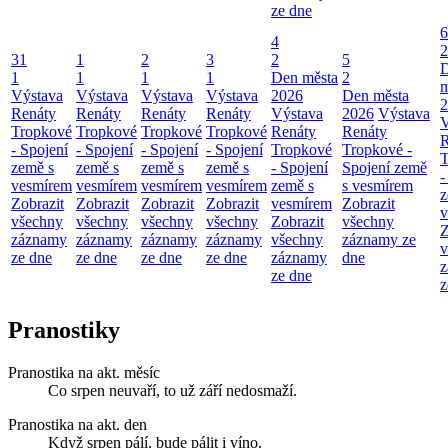
ze dne
6
4
2
31
1
2
3
2
5
1
1
1
1
Den města
2
m
Výstava
Výstava
Výstava
Výstava
2026
Den města
2
Renáty
Renáty
Renáty
Renáty
Výstava
2026
Výstava
V
Tropkové
Tropkové
Tropkové
Tropkové
Renáty
Renáty
R
- Spojení
- Spojení
- Spojení
- Spojení
Tropkové
Tropkové -
T
země s
země s
země s
země s
- Spojení
Spojení země
-
vesmírem
vesmírem
vesmírem
vesmírem
země s
s vesmírem
z
Zobrazit
Zobrazit
Zobrazit
Zobrazit
vesmírem
Zobrazit
v
všechny
všechny
všechny
všechny
Zobrazit
všechny
Z
záznamy
záznamy
záznamy
záznamy
všechny
záznamy ze
v
ze dne
ze dne
ze dne
ze dne
záznamy
dne
z
ze dne
z
Pranostiky
Pranostika na akt. měsíc
Co srpen neuvaří, to už září nedosmaží.
Pranostika na akt. den
Když srpen pálí, bude pálit i víno.