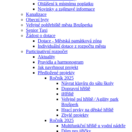
Ohlášení k místnímu poplatku
Novinky a zajímavé informace
Kanalizace
Obecní byty
Veřejné pohřebiště města Brušperka
Senior Taxi
Žádost o dotace
Dotace - Městská památková zóna
Individuální dotace z rozpočtu města
Participativní rozpočet
Aktuality
Pravidla a harmonogram
Jak navrhnout projekt
Předložené projekty
Ročník 2025
Návrat klavíru do sálu školy
Dopravní hřiště
iHřiště
Veřejné psí hřiště ⁄ Agility park
Brušperk
Hrací prvky na dětské hřiště
Zbylé projekty
Ročník 2025
Multifunkční hřiště u vodní nádrže
Dům pro jiřičky