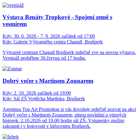
Výstava Renáty Tropkové - Spojení země s
vesmírem
Kdy:
30. 6. 2026 - 7. 9. 2026 začátek od 17:00
Kde:
Galerie Výtvarného centra Chagall, Brušperk
Výtvarné centrum Chagall Brušperk srdečně zve na novou výstavu.
Vernisáž proběhne 30.června od 17 hodin.
Dobrý večer s Martinem Zounarem
Kdy:
2. 10. 2026 začátek od 19:00
Kde:
Sál ZŠ Vojtěcha Martínka, Brušperk
Agentura Top Art Promotion si vás dovoluje srdečně pozvat na akci
Dobrý večer s Martinem Zounarem, plnou povídání a vtipných
historek: 2.10.2026 od 19.00 hodin sál ZŠ. Vstupenky možno
zakoupit i v hotovosti v Infocentru Brušperk.