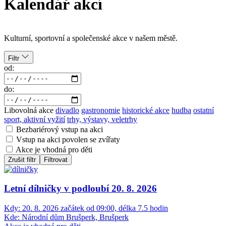
Kalendář akcí
Kulturní, sportovní a společenské akce v našem městě.
Filtr
od:
do:
Libovolná akce
divadlo
gastronomie
historické akce
hudba
ostatní
sport, aktivní vyžití
trhy, výstavy, veletrhy
Bezbariérový vstup na akci
Vstup na akci povolen se zvířaty
Akce je vhodná pro děti
Zrušit filtr
Filtrovat
Letní dílničky v podloubí 20. 8. 2026
Kdy:
20. 8. 2026 začátek od 09:00, délka 7.5 hodin
Kde:
Národní dům Brušperk, Brušperk