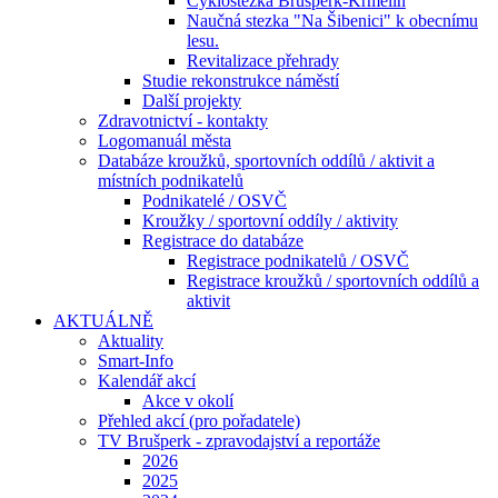
Cyklostezka Brušperk-Krmelín
Naučná stezka "Na Šibenici" k obecnímu
lesu.
Revitalizace přehrady
Studie rekonstrukce náměstí
Další projekty
Zdravotnictví - kontakty
Logomanuál města
Databáze kroužků, sportovních oddílů / aktivit a
místních podnikatelů
Podnikatelé / OSVČ
Kroužky / sportovní oddíly / aktivity
Registrace do databáze
Registrace podnikatelů / OSVČ
Registrace kroužků / sportovních oddílů a
aktivit
AKTUÁLNĚ
Aktuality
Smart-Info
Kalendář akcí
Akce v okolí
Přehled akcí (pro pořadatele)
TV Brušperk - zpravodajství a reportáže
2026
2025