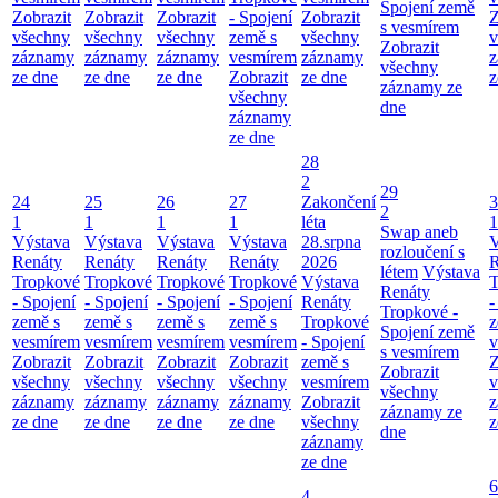
Spojení země
Zobrazit
Zobrazit
Zobrazit
- Spojení
Zobrazit
Z
s vesmírem
všechny
všechny
všechny
země s
všechny
v
Zobrazit
záznamy
záznamy
záznamy
vesmírem
záznamy
z
všechny
ze dne
ze dne
ze dne
Zobrazit
ze dne
z
záznamy ze
všechny
dne
záznamy
ze dne
28
2
29
24
25
26
27
Zakončení
3
2
1
1
1
1
léta
1
Swap aneb
Výstava
Výstava
Výstava
Výstava
28.srpna
V
rozloučení s
Renáty
Renáty
Renáty
Renáty
2026
R
létem
Výstava
Tropkové
Tropkové
Tropkové
Tropkové
Výstava
T
Renáty
- Spojení
- Spojení
- Spojení
- Spojení
Renáty
-
Tropkové -
země s
země s
země s
země s
Tropkové
z
Spojení země
vesmírem
vesmírem
vesmírem
vesmírem
- Spojení
v
s vesmírem
Zobrazit
Zobrazit
Zobrazit
Zobrazit
země s
Z
Zobrazit
všechny
všechny
všechny
všechny
vesmírem
v
všechny
záznamy
záznamy
záznamy
záznamy
Zobrazit
z
záznamy ze
ze dne
ze dne
ze dne
ze dne
všechny
z
dne
záznamy
ze dne
6
4