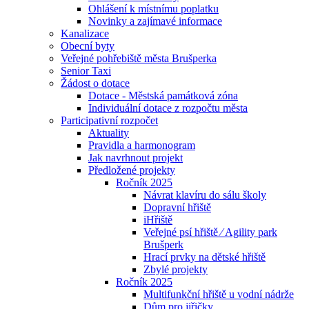
Ohlášení k místnímu poplatku
Novinky a zajímavé informace
Kanalizace
Obecní byty
Veřejné pohřebiště města Brušperka
Senior Taxi
Žádost o dotace
Dotace - Městská památková zóna
Individuální dotace z rozpočtu města
Participativní rozpočet
Aktuality
Pravidla a harmonogram
Jak navrhnout projekt
Předložené projekty
Ročník 2025
Návrat klavíru do sálu školy
Dopravní hřiště
iHřiště
Veřejné psí hřiště ⁄ Agility park
Brušperk
Hrací prvky na dětské hřiště
Zbylé projekty
Ročník 2025
Multifunkční hřiště u vodní nádrže
Dům pro jiřičky