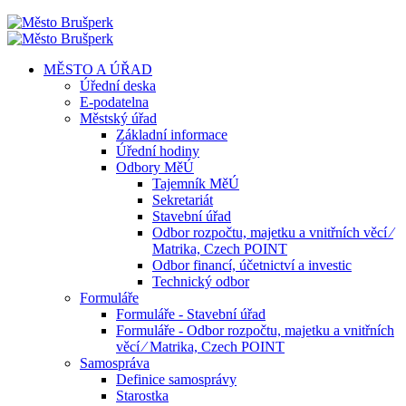
MĚSTO A ÚŘAD
Úřední deska
E-podatelna
Městský úřad
Základní informace
Úřední hodiny
Odbory MěÚ
Tajemník MěÚ
Sekretariát
Stavební úřad
Odbor rozpočtu, majetku a vnitřních věcí ⁄
Matrika, Czech POINT
Odbor financí, účetnictví a investic
Technický odbor
Formuláře
Formuláře - Stavební úřad
Formuláře - Odbor rozpočtu, majetku a vnitřních
věcí ⁄ Matrika, Czech POINT
Samospráva
Definice samosprávy
Starostka