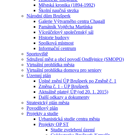
Městská kronika (1894-1992)
Školní naučná stezka
Národní dům Brušperk
Galerie Výtvarného centra Chagall
Památník Vojtěcha Martínka
Víceúčelový společenský sál
Historie budovy
Spolková místnost
Informační centrum
Sportoviště
Sdružení měst a obcí povodí Ondřejnice (SMOPO)
Virtuální prohlídka města
Virtuální prohlídka domova pro seniory
Územní plán
Úplné znění ÚP Brušperk po Změně č. 1
Změna č. 1 - ÚP Brušperk
Aktuálně platný ÚP (od 20. 1. 2015)
Další odkazy a dokumenty
Strategický plán města
Povodňový plán
Projekty a studie
Urbanistická studie centra města
Projekty OP ST
Studie zvelebení území