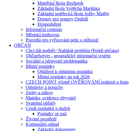
Mateřská škola Brušperk
Základní škola Vojtěcha Martínka
Základní umělecká škola Jožky Matěje
Domov pro seniory Ondráš
Hospodaření
Informační centrum
Městská knihovna
Pravidla pro vyřizování petic a stížností
OBČAN
Chci dát podnět ⁄ Nahlásit problém (Portál občana)
ObčanServer - geografický informační systém
Sociální a zdravotní problematika
Místní poplatky
Ohlášení k místnímu poplatku
Místní poplatky na rok 2026
CZECH POINT včetně OVĚŘOVÁNÍ podpisů a listin
Odstávky a poruchy
Ztráty a nálezy
Matrika, evidence obyvatel
Svatební obřady
Ceník poplatků a služeb
Poplatky ze psů
Životní prostředí
Komunální odpad
Základní dokumenty