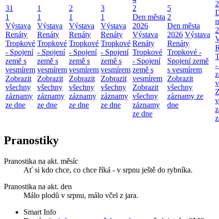
2
31
1
2
3
2
5
1
1
1
1
Den města
2
m
Výstava
Výstava
Výstava
Výstava
2026
Den města
2
Renáty
Renáty
Renáty
Renáty
Výstava
2026
Výstava
V
Tropkové
Tropkové
Tropkové
Tropkové
Renáty
Renáty
R
- Spojení
- Spojení
- Spojení
- Spojení
Tropkové
Tropkové -
T
země s
země s
země s
země s
- Spojení
Spojení země
-
vesmírem
vesmírem
vesmírem
vesmírem
země s
s vesmírem
z
Zobrazit
Zobrazit
Zobrazit
Zobrazit
vesmírem
Zobrazit
v
všechny
všechny
všechny
všechny
Zobrazit
všechny
Z
záznamy
záznamy
záznamy
záznamy
všechny
záznamy ze
v
ze dne
ze dne
ze dne
ze dne
záznamy
dne
z
ze dne
z
Pranostiky
Pranostika na akt. měsíc
Ať si kdo chce, co chce říká - v srpnu ještě do rybníka.
Pranostika na akt. den
Málo plodů v srpnu, málo včel z jara.
Smart Info