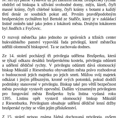
obdržel od biskupa k užívání svobodné domy, mlýn, lázeň, čtyři
masné krámy, čtyři chlebné krámy, čtyři krámy s botami a každý
třetí denár ze soudních pokut atd. Prvním pravděpodobným
brušperským rychtářem byl Bertold ze Staříče, který je v zakládací
listině zmíněn také jako jeden z lokátorů města. Druhým lokátorem
byl Jindřich z Fryčovic.
O rozvoji městečka jako jednoho ze správních a tržních center
hukvaldského panství vypovídá řada privilegií, které městečku
udělili olomoučtí biskupové. Ta se zachovala dodnes.
Ze 14. století pocházejí tři privilegia udělena Brušperku, která
se týkají odkazu desátků brušperskému kostelu, privilegia odúmrti
a udělení dědičné rychty. V privilegiu odúmrti dává olomoucký
biskup Mikuláš z Riesenburku obyvatelům města právo rozhodovat
o budoucnosti jejich majetku po jejich smrti. Můžou svůj majetek
odkázat i jiným příbuzným, kromě svých potomků, pokud dodrží
podmínky stanovené v privilegiu. Biskup také pro větší bezpečnost
města povoluje vystavět opevnění. Dalším významným privilegiem
pro fungování města Brušperku byla listina vydaná roku
1395. Listinu opět vystavil olomoucký biskup Mikuláš
z Riesenburku. Privilegium obsahuje udělení dědičné lenní držby
brušperské rychty se vším jejím příslušenství.
Z 15. století nejsou známa žádná dochovaná privilegia, ovšem