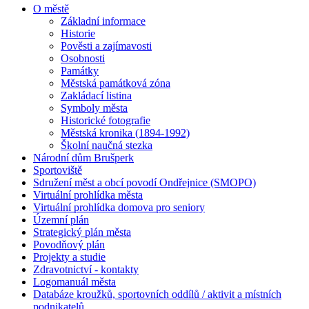
O městě
Základní informace
Historie
Pověsti a zajímavosti
Osobnosti
Památky
Městská památková zóna
Zakládací listina
Symboly města
Historické fotografie
Městská kronika (1894-1992)
Školní naučná stezka
Národní dům Brušperk
Sportoviště
Sdružení měst a obcí povodí Ondřejnice (SMOPO)
Virtuální prohlídka města
Virtuální prohlídka domova pro seniory
Územní plán
Strategický plán města
Povodňový plán
Projekty a studie
Zdravotnictví - kontakty
Logomanuál města
Databáze kroužků, sportovních oddílů / aktivit a místních
podnikatelů