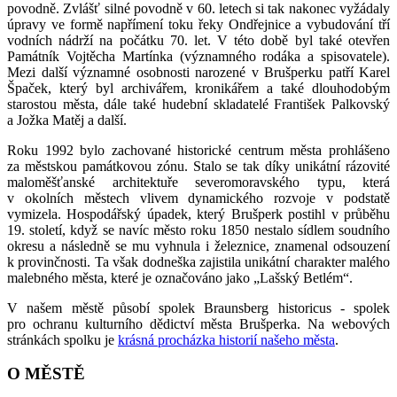
povodně. Zvlášť silné povodně v 60. letech si tak nakonec vyžádaly
úpravy ve formě napřímení toku řeky Ondřejnice a vybudování tří
vodních nádrží na počátku 70. let. V této době byl také otevřen
Památník Vojtěcha Martínka (významného rodáka a spisovatele).
Mezi další významné osobnosti narozené v Brušperku patří Karel
Špaček, který byl archivářem, kronikářem a také dlouhodobým
starostou města, dále také hudební skladatelé František Palkovský
a Jožka Matěj a další.
Roku 1992 bylo zachované historické centrum města prohlášeno
za městskou památkovou zónu. Stalo se tak díky unikátní rázovité
maloměšťanské architektuře severomoravského typu, která
v okolních městech vlivem dynamického rozvoje v podstatě
vymizela. Hospodářský úpadek, který Brušperk postihl v průběhu
19. století, když se navíc město roku 1850 nestalo sídlem soudního
okresu a následně se mu vyhnula i železnice, znamenal odsouzení
k provinčnosti. Ta však dodneška zajistila unikátní charakter malého
malebného města, které je označováno jako „Lašský Betlém“.
V našem městě působí spolek Braunsberg historicus - spolek
pro ochranu kulturního dědictví města Brušperka. Na webových
stránkách spolku je
krásná procházka historií našeho města
.
O MĚSTĚ