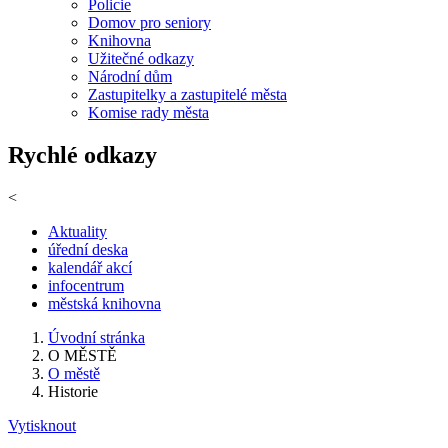
Policie
Domov pro seniory
Knihovna
Užitečné odkazy
Národní dům
Zastupitelky a zastupitelé města
Komise rady města
Rychlé odkazy
<
Aktuality
úřední deska
kalendář akcí
infocentrum
městská knihovna
Úvodní stránka
O MĚSTĚ
O městě
Historie
Vytisknout