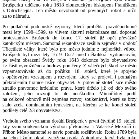
Brušperku uděleno roku 1618 olomouckým biskupem Františkem
z Ditrichštejna. Ten město osvobodil od povinných robot a určil
za to náhradu.
Po potlačení poddanské vzpoury, která proběhla pravděpodobně
mezi lety 1598–1599, se vlivem aktivní rekatolizace stal doposud
protestantský Brušperk do konce 17. století již opět převážně
katolickým městem. Samotná rekatolizace zesílila zejména v období
Třicetileté války, které bylo pro město jedním z nejhorších vůbec.
Brušperk byl mezi lety 1619–1627 hned několikrát vydrancován,
po svém obsazení Švédy roku 1643 dokonce bylo obyvatelstvo
i z části vyvražděno a budovy poničeny. Z válečných škod se město
vzpamatovávalo až do počátku 18. století, které je spojeno
s opětovným vzestupem a rozvojem, který se projevil i pomalým
překročením hranice tisíce obyvatel. V polovině století sice město
ztratilo pravomoc hrdelního práva, které drželo již od dob svého
založení, jeho rozvoji to ale neuškodilo. Mimořádný podíl
na celkové obnově měl zejména rozvoj soukenictví, které se brzy
stalo zcela dominantním řemeslem, na kterém se ke konci století
podílely celé 2/3 obyvatelstva.
Vrcholu svého významu dosáhl Brušperk v první čtvrtině 19. století,
kdy svou soukenickou výrobou překonával i Valašské Meziříčí či
Příbor. Město samotné se navíc pomalu rozšiřovalo. Roku 1789 byla
na jeho jižním okraji založena osada Antonínov, která byla roku