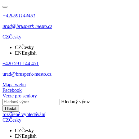
+420591144451
urad@brusperk-mesto.cz
CZ
Česky
CZ
Česky
EN
English
+420 591 144 451
urad@brusperk-mesto.cz
Mapa webu
Facebook
Verze pro seniory
Hledaný výraz
Hledat
rozšířené vyhledávání
CZ
Česky
CZ
Česky
EN
English