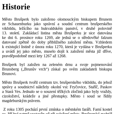
Historie
Město Brušperk bylo založeno olomouckým biskupem Brunem
ze Schauenburku jako správní a soudní centrum brušperského
vikbildu, ležícího na hukvaldském panství, v druhé polovině
13. století. Zakládací listina města Brušperku je sice datována
ke dni 6. prosince roku 1269, ale jedná se o středověké falzum
datované zpětně do doby přibližného založení města. Vzhledem
k existující listině z února roku 1270, která je vydána v Brušperku
a uvádí jej jako město, muselo dojít k založení města již dříve,
pravděpodobně mezi lety 1267 až 1268.
Brušperk byl založen na zeleném drnu a svoje pojmenování
Brunsberg („Brunův vrch“) získal po svém zakladateli biskupu
Brunovi.
Město Brušperk tvořil centrum tzv. brušperského vikbildu, do jehož
správy a soudnictví náležely okolní vsi: Fryčovice, Staříč, Paskov
a Stará Ves. Jednalo se o souzení těžkých zločinů jako byly vraždy,
cizoložství, krádeže a jiné přestupky. Město i soud se řídily
magdeburským právem.
Z roku 1305 pochází první zmínka o městském faráři. Farní kostel
sv. Jiří byl patrně vystavěn už při založení města. Brušperský rychtář