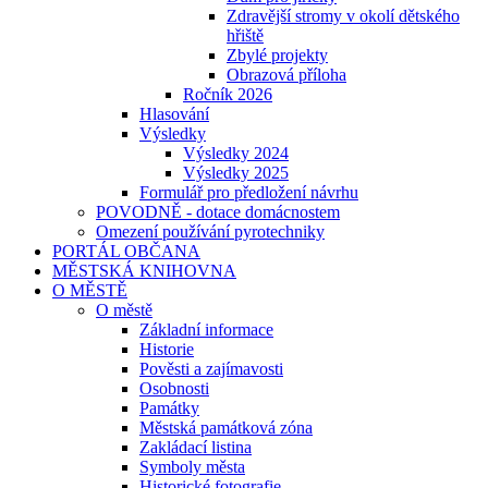
Zdravější stromy v okolí dětského
hřiště
Zbylé projekty
Obrazová příloha
Ročník 2026
Hlasování
Výsledky
Výsledky 2024
Výsledky 2025
Formulář pro předložení návrhu
POVODNĚ - dotace domácnostem
Omezení používání pyrotechniky
PORTÁL OBČANA
MĚSTSKÁ KNIHOVNA
O MĚSTĚ
O městě
Základní informace
Historie
Pověsti a zajímavosti
Osobnosti
Památky
Městská památková zóna
Zakládací listina
Symboly města
Historické fotografie