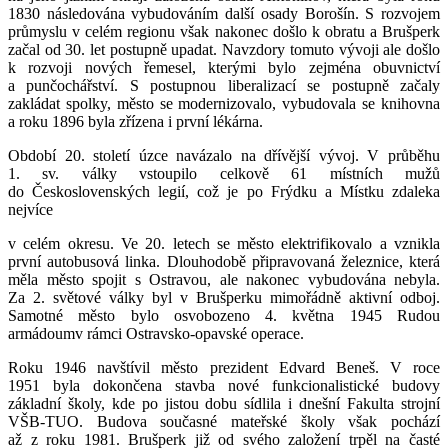
1830 následována vybudováním další osady Borošín. S rozvojem
průmyslu v celém regionu však nakonec došlo k obratu a Brušperk
začal od 30. let postupně upadat. Navzdory tomuto vývoji ale došlo
k rozvoji nových řemesel, kterými bylo zejména obuvnictví
a punčochářství. S postupnou liberalizací se postupně začaly
zakládat spolky, město se modernizovalo, vybudovala se knihovna
a roku 1896 byla zřízena i první lékárna.
Období 20. století úzce navázalo na dřívější vývoj. V průběhu
1. sv. války vstoupilo celkově 61 místních mužů
do Československých legií, což je po Frýdku a Místku zdaleka
nejvíce
v celém okresu. Ve 20. letech se město elektrifikovalo a vznikla
první autobusová linka. Dlouhodobě připravovaná železnice, která
měla město spojit s Ostravou, ale nakonec vybudována nebyla.
Za 2. světové války byl v Brušperku mimořádně aktivní odboj.
Samotné město bylo osvobozeno 4. května 1945 Rudou
armádoumv rámci Ostravsko-opavské operace.
Roku 1946 navštívil město prezident Edvard Beneš. V roce
1951 byla dokončena stavba nové funkcionalistické budovy
základní školy, kde po jistou dobu sídlila i dnešní Fakulta strojní
VŠB-TUO. Budova současné mateřské školy však pochází
až z roku 1981. Brušperk již od svého založení trpěl na časté