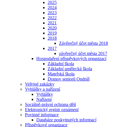
2025
2024
2023
2022
2021
2020
2019
2018
Závěrečný účet města 2018
2017
závěrečný účet města 2017
Hospodaření příspěvkových organizací
Základní škola
Základní umělecká škola
Mateřská škola
Domov seniorů Ondráš
Veřejné zakázky
Vyhlášky a nařízení
Vyhlášky
Nařízení
Sociálně-právní ochrana dětí
Elektronický registr oznámení
Povinné informace
Databáze poskytnutých informací
Příspěvkové organizace