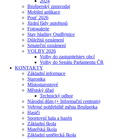
2024
Brušperský zpravodaj
Mobilní aplikace
Pouť 2026
Jízdní řády autobusů
Fotogalerie
Stav hladiny Ondřejnice
Důležitá oznámení
Smuteční oznámení
VOLBY 2026
Volby do zastupitelstev obcí
Volby do Senátu Parlamentu ČR
KONTAKTY
Základní informace
Starostka
Místostarostové
Městský úřad
Technický odbor
Národní dům (+ Informační centrum)
Veřejné pohřebiště města Brušperka
Hasiči
Sportovní hala a bazén
Základní škola
Mateřská škola
Základní umělecká škola