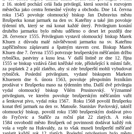
z 16. století pochází celá řada privilegií, která souvisí s rozvojem
městečka jako centra řemeslné výroby a obchodu. Dne 14. června
roku 1545 povoluje olomoucký biskup Jan Dubravius městu
Brušperku konat jarmark na den sv. Kateřiny a také jim povoluje
týdenní trh, který se má konat každé úterý. Privilegium konání
druhého jarmarku bylo městu uděleno o deset let později dne
28. července 1555. Privilegium vystavil olomoucký biskup Marek
Khuen z důvodu malé návštěvnosti jarmarku na sv. Kateřinu
zapříčiněnou záplavami a špatným stavem cest. Biskup Marek
Khuen dne 7. června 1555 potvrzuje brušperským měšťanům držbu
rybníčku, pastviny a kusu lesa. V další listině ze dne 12. října
1555 se biskup vzdává části kněžské role, příslušející k místní faře,
za poplatek 2 a půl zlatého, aby si zde brušperští mohli vybudovat
rybníček. Poslední privilegium, vydané biskupem Markem
Khuenem dne 6. února 1563, povoluje přespolním řezníkům
prodávat v Brušperku maso na týdenním trhu. Další dvě privilegia
vydal olomoucký biskup Vilém Prusinovský. Významné
privilegium, ve kterém povoluje brušperským měšťanům vařit
a šenkovat pivo, vydal roku 1567. Roku 1568 povolil Brušperku
konat třetí jarmark na den sv. Matouše. Stanislav Pavlovský, taktéž
olomoucký biskup, povolil roku 1580 brušperským dodávat pivo
do Fryčovic a Staříče za roční plat 22 zlatých. A roku
1584 osvobodil město Brušperk od povinnosti dodávat každý rok
vola a vepře na Hukvaldy, za to však museli brušperští měšťané
zaplatit každý rok 12 zlatých. Poslední privilegium bylo městu