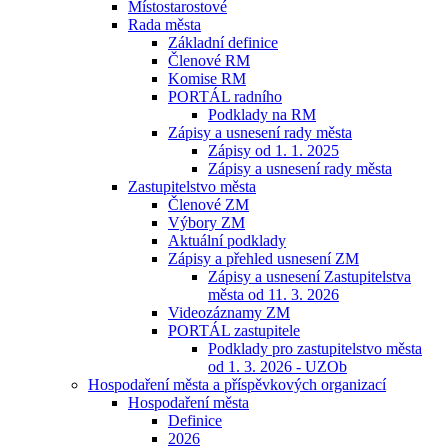
Místostarostové
Rada města
Základní definice
Členové RM
Komise RM
PORTÁL radního
Podklady na RM
Zápisy a usnesení rady města
Zápisy od 1. 1. 2025
Zápisy a usnesení rady města
Zastupitelstvo města
Členové ZM
Výbory ZM
Aktuální podklady
Zápisy a přehled usnesení ZM
Zápisy a usnesení Zastupitelstva
města od 11. 3. 2026
Videozáznamy ZM
PORTÁL zastupitele
Podklady pro zastupitelstvo města
od 1. 3. 2026 - UZOb
Hospodaření města a příspěvkových organizací
Hospodaření města
Definice
2026