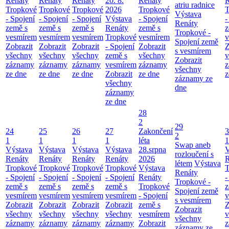
Renáty
Renáty
Renáty
20. 8.
Renáty
R
atriu radnice
Tropkové
Tropkové
Tropkové
2026
Tropkové
T
Výstava
- Spojení
- Spojení
- Spojení
Výstava
- Spojení
-
Renáty
země s
země s
země s
Renáty
země s
z
Tropkové -
vesmírem
vesmírem
vesmírem
Tropkové
vesmírem
v
Spojení země
Zobrazit
Zobrazit
Zobrazit
- Spojení
Zobrazit
Z
s vesmírem
všechny
všechny
všechny
země s
všechny
v
Zobrazit
záznamy
záznamy
záznamy
vesmírem
záznamy
z
všechny
ze dne
ze dne
ze dne
Zobrazit
ze dne
z
záznamy ze
všechny
dne
záznamy
ze dne
28
2
29
24
25
26
27
Zakončení
3
2
1
1
1
1
léta
1
Swap aneb
Výstava
Výstava
Výstava
Výstava
28.srpna
V
rozloučení s
Renáty
Renáty
Renáty
Renáty
2026
R
létem
Výstava
Tropkové
Tropkové
Tropkové
Tropkové
Výstava
T
Renáty
- Spojení
- Spojení
- Spojení
- Spojení
Renáty
-
Tropkové -
země s
země s
země s
země s
Tropkové
z
Spojení země
vesmírem
vesmírem
vesmírem
vesmírem
- Spojení
v
s vesmírem
Zobrazit
Zobrazit
Zobrazit
Zobrazit
země s
Z
Zobrazit
všechny
všechny
všechny
všechny
vesmírem
v
všechny
záznamy
záznamy
záznamy
záznamy
Zobrazit
z
záznamy ze