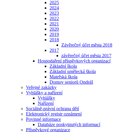
2025
2024
2023
2022
2021
2020
2019
2018
Závěrečný účet města 2018
2017
závěrečný účet města 2017
Hospodaření příspěvkových organizací
Základní škola
Základní umělecká škola
Mateřská škola
Domov seniorů Ondráš
Veřejné zakázky
Vyhlášky a nařízení
Vyhlášky
Nařízení
Sociálně-právní ochrana dětí
Elektronický registr oznámení
Povinné informace
Databáze poskytnutých informací
Příspěvkové organizace