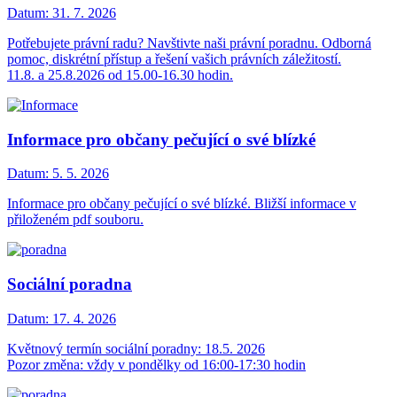
Datum:
31. 7. 2026
Potřebujete právní radu? Navštivte naši právní poradnu. Odborná
pomoc, diskrétní přístup a řešení vašich právních záležitostí.
11.8. a 25.8.2026 od 15.00-16.30 hodin.
Informace pro občany pečující o své blízké
Datum:
5. 5. 2026
Informace pro občany pečující o své blízké. Bližší informace v
přiloženém pdf souboru.
Sociální poradna
Datum:
17. 4. 2026
Květnový termín sociální poradny: 18.5. 2026
Pozor změna: vždy v pondělky od 16:00-17:30 hodin