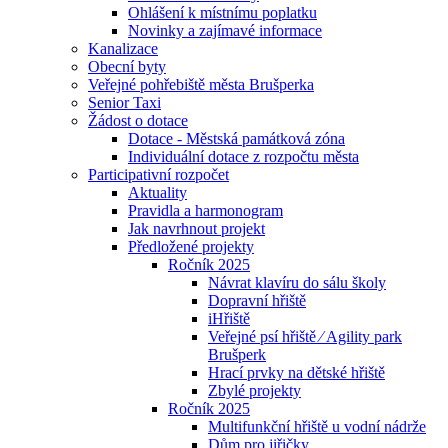
Ohlášení k místnímu poplatku
Novinky a zajímavé informace
Kanalizace
Obecní byty
Veřejné pohřebiště města Brušperka
Senior Taxi
Žádost o dotace
Dotace - Městská památková zóna
Individuální dotace z rozpočtu města
Participativní rozpočet
Aktuality
Pravidla a harmonogram
Jak navrhnout projekt
Předložené projekty
Ročník 2025
Návrat klavíru do sálu školy
Dopravní hřiště
iHřiště
Veřejné psí hřiště ⁄ Agility park
Brušperk
Hrací prvky na dětské hřiště
Zbylé projekty
Ročník 2025
Multifunkční hřiště u vodní nádrže
Dům pro jiřičky