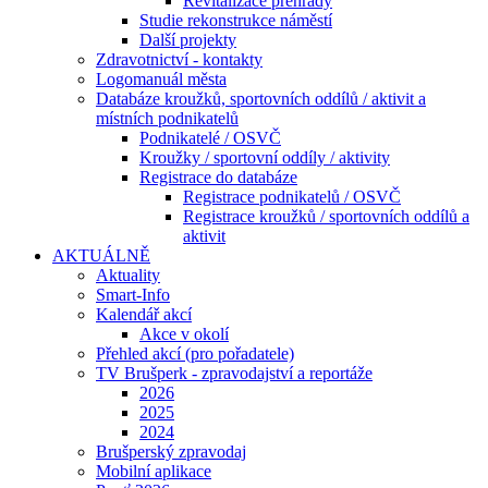
Revitalizace přehrady
Studie rekonstrukce náměstí
Další projekty
Zdravotnictví - kontakty
Logomanuál města
Databáze kroužků, sportovních oddílů / aktivit a
místních podnikatelů
Podnikatelé / OSVČ
Kroužky / sportovní oddíly / aktivity
Registrace do databáze
Registrace podnikatelů / OSVČ
Registrace kroužků / sportovních oddílů a
aktivit
AKTUÁLNĚ
Aktuality
Smart-Info
Kalendář akcí
Akce v okolí
Přehled akcí (pro pořadatele)
TV Brušperk - zpravodajství a reportáže
2026
2025
2024
Brušperský zpravodaj
Mobilní aplikace