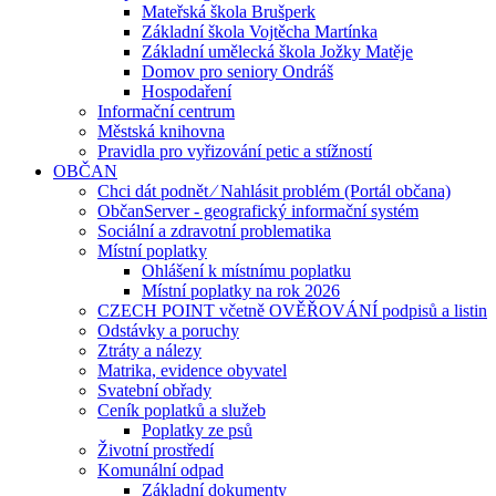
Mateřská škola Brušperk
Základní škola Vojtěcha Martínka
Základní umělecká škola Jožky Matěje
Domov pro seniory Ondráš
Hospodaření
Informační centrum
Městská knihovna
Pravidla pro vyřizování petic a stížností
OBČAN
Chci dát podnět ⁄ Nahlásit problém (Portál občana)
ObčanServer - geografický informační systém
Sociální a zdravotní problematika
Místní poplatky
Ohlášení k místnímu poplatku
Místní poplatky na rok 2026
CZECH POINT včetně OVĚŘOVÁNÍ podpisů a listin
Odstávky a poruchy
Ztráty a nálezy
Matrika, evidence obyvatel
Svatební obřady
Ceník poplatků a služeb
Poplatky ze psů
Životní prostředí
Komunální odpad
Základní dokumenty