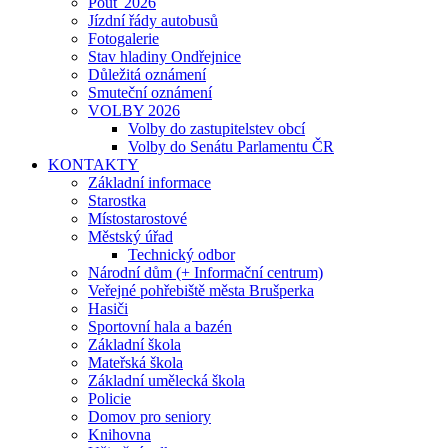
Pouť 2026
Jízdní řády autobusů
Fotogalerie
Stav hladiny Ondřejnice
Důležitá oznámení
Smuteční oznámení
VOLBY 2026
Volby do zastupitelstev obcí
Volby do Senátu Parlamentu ČR
KONTAKTY
Základní informace
Starostka
Místostarostové
Městský úřad
Technický odbor
Národní dům (+ Informační centrum)
Veřejné pohřebiště města Brušperka
Hasiči
Sportovní hala a bazén
Základní škola
Mateřská škola
Základní umělecká škola
Policie
Domov pro seniory
Knihovna