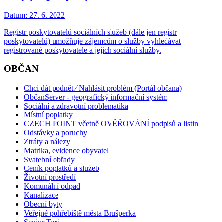
Datum:
27. 6. 2022
Registr poskytovatelů sociálních služeb (dále jen registr
poskytovatelů) umožňuje zájemcům o služby vyhledávat
registrované poskytovatele a jejich sociální služby.
OBČAN
Chci dát podnět ⁄ Nahlásit problém (Portál občana)
ObčanServer - geografický informační systém
Sociální a zdravotní problematika
Místní poplatky
CZECH POINT včetně OVĚŘOVÁNÍ podpisů a listin
Odstávky a poruchy
Ztráty a nálezy
Matrika, evidence obyvatel
Svatební obřady
Ceník poplatků a služeb
Životní prostředí
Komunální odpad
Kanalizace
Obecní byty
Veřejné pohřebiště města Brušperka
Senior Taxi