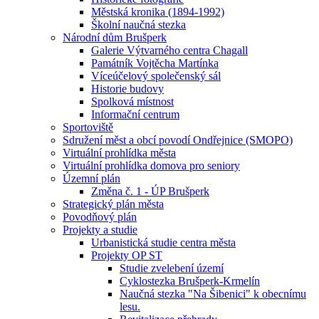
Městská kronika (1894-1992)
Školní naučná stezka
Národní dům Brušperk
Galerie Výtvarného centra Chagall
Památník Vojtěcha Martínka
Víceúčelový společenský sál
Historie budovy
Spolková místnost
Informační centrum
Sportoviště
Sdružení měst a obcí povodí Ondřejnice (SMOPO)
Virtuální prohlídka města
Virtuální prohlídka domova pro seniory
Územní plán
Změna č. 1 - ÚP Brušperk
Strategický plán města
Povodňový plán
Projekty a studie
Urbanistická studie centra města
Projekty OP ST
Studie zvelebení území
Cyklostezka Brušperk-Krmelín
Naučná stezka "Na Šibenici" k obecnímu
lesu.