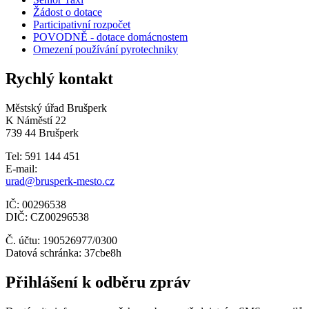
Žádost o dotace
Participativní rozpočet
POVODNĚ - dotace domácnostem
Omezení používání pyrotechniky
Rychlý kontakt
Městský úřad Brušperk
K Náměstí 22
739 44 Brušperk
Tel: 591 144 451
E-mail:
urad@brusperk-mesto.cz
IČ: 00296538
DIČ: CZ00296538
Č. účtu: 190526977/0300
Datová schránka: 37cbe8h
Přihlášení k odběru zpráv