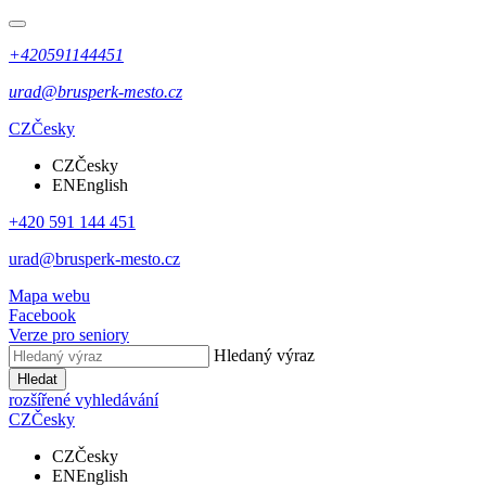
+420591144451
urad@brusperk-mesto.cz
CZ
Česky
CZ
Česky
EN
English
+420 591 144 451
urad@brusperk-mesto.cz
Mapa webu
Facebook
Verze pro seniory
Hledaný výraz
Hledat
rozšířené vyhledávání
CZ
Česky
CZ
Česky
EN
English