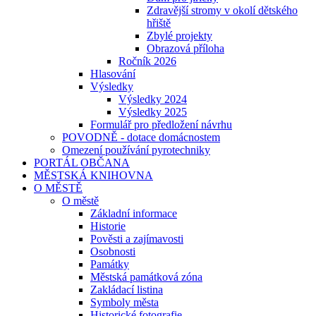
Zdravější stromy v okolí dětského
hřiště
Zbylé projekty
Obrazová příloha
Ročník 2026
Hlasování
Výsledky
Výsledky 2024
Výsledky 2025
Formulář pro předložení návrhu
POVODNĚ - dotace domácnostem
Omezení používání pyrotechniky
PORTÁL OBČANA
MĚSTSKÁ KNIHOVNA
O MĚSTĚ
O městě
Základní informace
Historie
Pověsti a zajímavosti
Osobnosti
Památky
Městská památková zóna
Zakládací listina
Symboly města
Historické fotografie