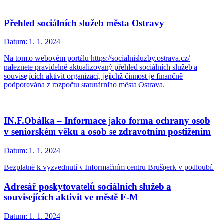
Přehled sociálních služeb města Ostravy
Datum:
1. 1. 2024
Na tomto webovém portálu https://socialnisluzby.ostrava.cz/
naleznete pravidelně aktualizovaný přehled sociálních služeb a
souvisejících aktivit organizací, jejichž činnost je finančně
podporována z rozpočtu statutárního města Ostrava.
IN.F.Obálka – Informace jako forma ochrany osob
v seniorském věku a osob se zdravotním postižením
Datum:
1. 1. 2024
Bezplatně k vyzvednutí v Informačním centru Brušperk v podloubí.
Adresář poskytovatelů sociálních služeb a
souvisejících aktivit ve městě F-M
Datum:
1. 1. 2024