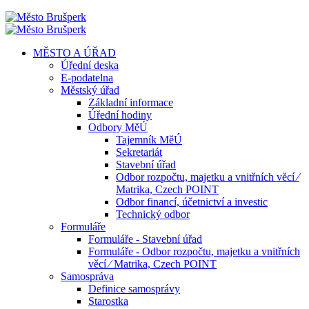
MĚSTO A ÚŘAD
Úřední deska
E-podatelna
Městský úřad
Základní informace
Úřední hodiny
Odbory MěÚ
Tajemník MěÚ
Sekretariát
Stavební úřad
Odbor rozpočtu, majetku a vnitřních věcí ⁄
Matrika, Czech POINT
Odbor financí, účetnictví a investic
Technický odbor
Formuláře
Formuláře - Stavební úřad
Formuláře - Odbor rozpočtu, majetku a vnitřních
věcí ⁄ Matrika, Czech POINT
Samospráva
Definice samosprávy
Starostka