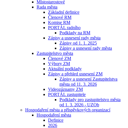
Místostarostové
Rada města
Základní definice
Členové RM
Komise RM
PORTÁL radního
Podklady na RM
Zápisy a usnesení rady města
Zápisy od 1. 1. 2025
Zápisy a usnesení rady města
Zastupitelstvo města
Členové ZM
Výbory ZM
Aktuální podklady
Zápisy a přehled usnesení ZM
Zápisy a usnesení Zastupitelstva
města od 11. 3. 2026
Videozáznamy ZM
PORTÁL zastupitele
Podklady pro zastupitelstvo města
od 1. 3. 2026 - UZOb
Hospodaření města a příspěvkových organizací
Hospodaření města
Definice
2026