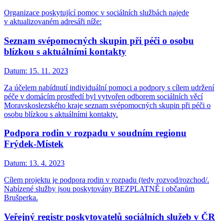
Organizace poskytující pomoc v sociálních službách najede
v aktualizovaném adresáři níže:
Seznam svépomocných skupin při péči o osobu
blízkou s aktuálními kontakty
Datum:
15. 11. 2023
Za účelem nabídnutí individuální pomoci a podpory s cílem udržení
péče v domácím prostředí byl vytvořen odborem sociálních věcí
Moravskoslezského kraje seznam svépomocných skupin při péči o
osobu blízkou s aktuálními kontakty.
Podpora rodin v rozpadu v soudním regionu
Frýdek-Místek
Datum:
13. 4. 2023
Cílem projektu je podpora rodin v rozpadu (tedy rozvod/rozchod/.
Nabízené služby jsou poskytovány BEZPLATNĚ i občanům
Brušperka.
Veřejný registr poskytovatelů sociálních služeb v ČR