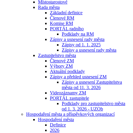
Místostarostové
Rada města
Základní definice
Členové RM
Komise RM
PORTÁL radního
Podklady na RM
Zápisy a usnesení rady města
Zápisy od 1. 1. 2025
Zápisy a usnesení rady města
Zastupitelstvo města
Členové ZM
Výbory ZM
Aktuální podklady
Zápisy a přehled usnesení ZM
Zápisy a usnesení Zastupitelstva
města od 11. 3. 2026
Videozáznamy ZM
PORTÁL zastupitele
Podklady pro zastupitelstvo města
od 1. 3. 2026 - UZOb
Hospodaření města a příspěvkových organizací
Hospodaření města
Definice
2026