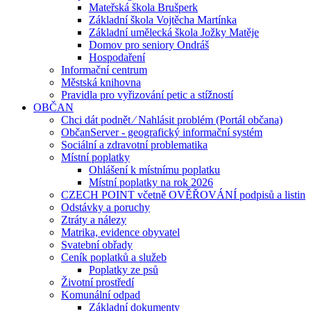
Mateřská škola Brušperk
Základní škola Vojtěcha Martínka
Základní umělecká škola Jožky Matěje
Domov pro seniory Ondráš
Hospodaření
Informační centrum
Městská knihovna
Pravidla pro vyřizování petic a stížností
OBČAN
Chci dát podnět ⁄ Nahlásit problém (Portál občana)
ObčanServer - geografický informační systém
Sociální a zdravotní problematika
Místní poplatky
Ohlášení k místnímu poplatku
Místní poplatky na rok 2026
CZECH POINT včetně OVĚŘOVÁNÍ podpisů a listin
Odstávky a poruchy
Ztráty a nálezy
Matrika, evidence obyvatel
Svatební obřady
Ceník poplatků a služeb
Poplatky ze psů
Životní prostředí
Komunální odpad
Základní dokumenty