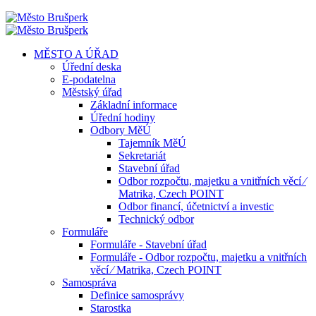
MĚSTO A ÚŘAD
Úřední deska
E-podatelna
Městský úřad
Základní informace
Úřední hodiny
Odbory MěÚ
Tajemník MěÚ
Sekretariát
Stavební úřad
Odbor rozpočtu, majetku a vnitřních věcí ⁄
Matrika, Czech POINT
Odbor financí, účetnictví a investic
Technický odbor
Formuláře
Formuláře - Stavební úřad
Formuláře - Odbor rozpočtu, majetku a vnitřních
věcí ⁄ Matrika, Czech POINT
Samospráva
Definice samosprávy
Starostka