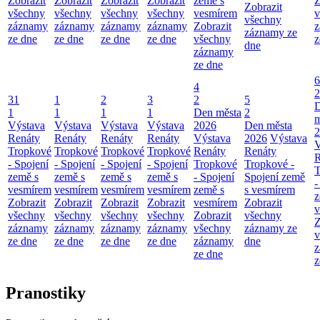
Zobrazit
Zobrazit
Zobrazit
Zobrazit
země s
Z
Zobrazit
všechny
všechny
všechny
všechny
vesmírem
v
všechny
záznamy
záznamy
záznamy
záznamy
Zobrazit
z
záznamy ze
ze dne
ze dne
ze dne
ze dne
všechny
z
dne
záznamy
ze dne
6
4
2
31
1
2
3
2
5
1
1
1
1
Den města
2
m
Výstava
Výstava
Výstava
Výstava
2026
Den města
2
Renáty
Renáty
Renáty
Renáty
Výstava
2026
Výstava
V
Tropkové
Tropkové
Tropkové
Tropkové
Renáty
Renáty
R
- Spojení
- Spojení
- Spojení
- Spojení
Tropkové
Tropkové -
T
země s
země s
země s
země s
- Spojení
Spojení země
-
vesmírem
vesmírem
vesmírem
vesmírem
země s
s vesmírem
z
Zobrazit
Zobrazit
Zobrazit
Zobrazit
vesmírem
Zobrazit
v
všechny
všechny
všechny
všechny
Zobrazit
všechny
Z
záznamy
záznamy
záznamy
záznamy
všechny
záznamy ze
v
ze dne
ze dne
ze dne
ze dne
záznamy
dne
z
ze dne
z
Pranostiky