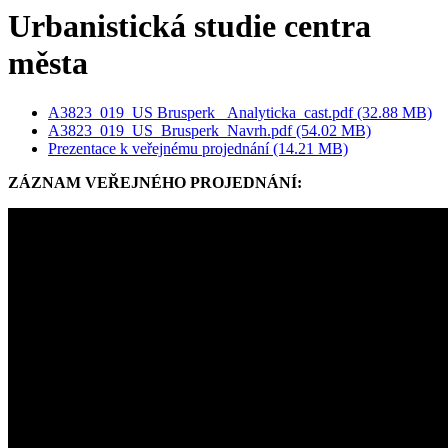
Urbanistická studie centra
města
A3823_019_US Brusperk _Analyticka_cast.pdf (32.88 MB)
A3823_019_US_Brusperk_Navrh.pdf (54.02 MB)
Prezentace k veřejnému projednání (14.21 MB)
ZÁZNAM VEŘEJNÉHO PROJEDNÁNÍ: