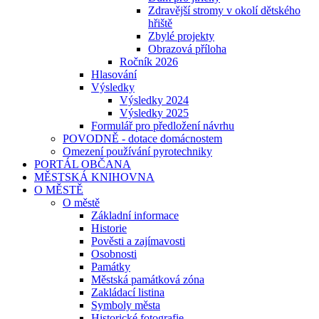
Zdravější stromy v okolí dětského
hřiště
Zbylé projekty
Obrazová příloha
Ročník 2026
Hlasování
Výsledky
Výsledky 2024
Výsledky 2025
Formulář pro předložení návrhu
POVODNĚ - dotace domácnostem
Omezení používání pyrotechniky
PORTÁL OBČANA
MĚSTSKÁ KNIHOVNA
O MĚSTĚ
O městě
Základní informace
Historie
Pověsti a zajímavosti
Osobnosti
Památky
Městská památková zóna
Zakládací listina
Symboly města
Historické fotografie