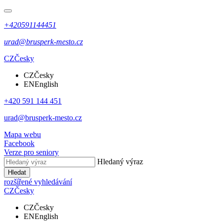
+420591144451
urad@brusperk-mesto.cz
CZ
Česky
CZ
Česky
EN
English
+420 591 144 451
urad@brusperk-mesto.cz
Mapa webu
Facebook
Verze pro seniory
Hledaný výraz
Hledat
rozšířené vyhledávání
CZ
Česky
CZ
Česky
EN
English