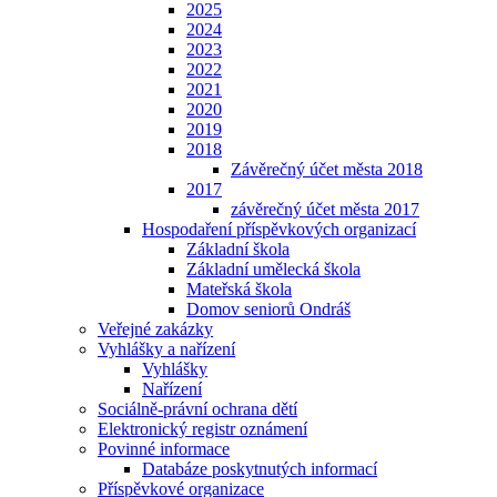
2025
2024
2023
2022
2021
2020
2019
2018
Závěrečný účet města 2018
2017
závěrečný účet města 2017
Hospodaření příspěvkových organizací
Základní škola
Základní umělecká škola
Mateřská škola
Domov seniorů Ondráš
Veřejné zakázky
Vyhlášky a nařízení
Vyhlášky
Nařízení
Sociálně-právní ochrana dětí
Elektronický registr oznámení
Povinné informace
Databáze poskytnutých informací
Příspěvkové organizace