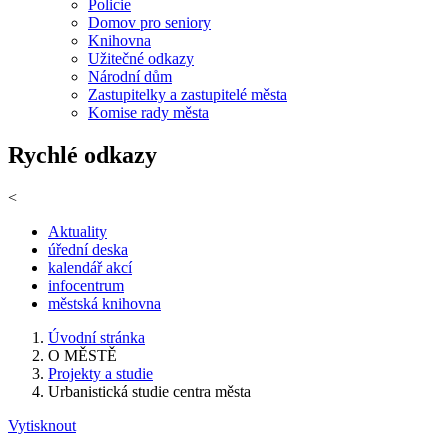
Policie
Domov pro seniory
Knihovna
Užitečné odkazy
Národní dům
Zastupitelky a zastupitelé města
Komise rady města
Rychlé odkazy
<
Aktuality
úřední deska
kalendář akcí
infocentrum
městská knihovna
Úvodní stránka
O MĚSTĚ
Projekty a studie
Urbanistická studie centra města
Vytisknout