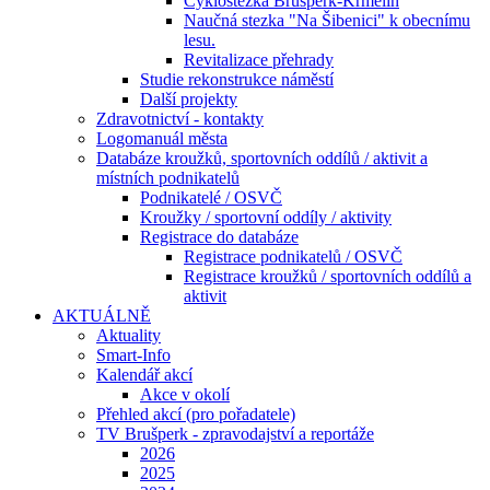
Cyklostezka Brušperk-Krmelín
Naučná stezka "Na Šibenici" k obecnímu
lesu.
Revitalizace přehrady
Studie rekonstrukce náměstí
Další projekty
Zdravotnictví - kontakty
Logomanuál města
Databáze kroužků, sportovních oddílů / aktivit a
místních podnikatelů
Podnikatelé / OSVČ
Kroužky / sportovní oddíly / aktivity
Registrace do databáze
Registrace podnikatelů / OSVČ
Registrace kroužků / sportovních oddílů a
aktivit
AKTUÁLNĚ
Aktuality
Smart-Info
Kalendář akcí
Akce v okolí
Přehled akcí (pro pořadatele)
TV Brušperk - zpravodajství a reportáže
2026
2025