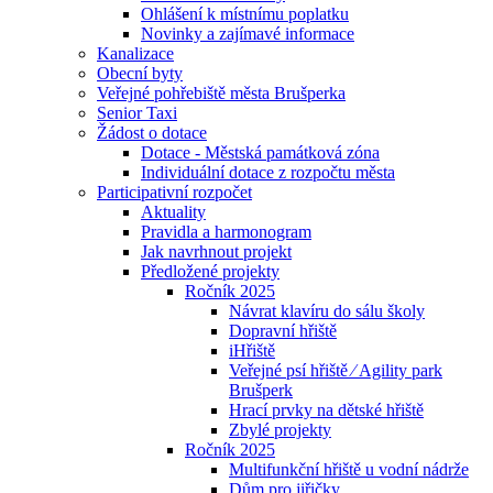
Ohlášení k místnímu poplatku
Novinky a zajímavé informace
Kanalizace
Obecní byty
Veřejné pohřebiště města Brušperka
Senior Taxi
Žádost o dotace
Dotace - Městská památková zóna
Individuální dotace z rozpočtu města
Participativní rozpočet
Aktuality
Pravidla a harmonogram
Jak navrhnout projekt
Předložené projekty
Ročník 2025
Návrat klavíru do sálu školy
Dopravní hřiště
iHřiště
Veřejné psí hřiště ⁄ Agility park
Brušperk
Hrací prvky na dětské hřiště
Zbylé projekty
Ročník 2025
Multifunkční hřiště u vodní nádrže
Dům pro jiřičky