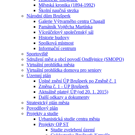
Městská kronika (1894-1992)
Školní naučná stezka
Národní dům Brušperk
Galerie Výtvarného centra Chagall
Památník Vojtěcha Martínka
Víceúčelový společenský sál
Historie budovy
Spolková místnost
Informační centrum
Sportoviště
Sdružení měst a obcí povodí Ondřejnice (SMOPO)
Virtuální prohlídka města
Virtuální prohlídka domova pro seniory
Územní plán
Úplné znění ÚP Brušperk po Změně č. 1
Změna č. 1 - ÚP Brušperk
Aktuálně platný ÚP (od 20. 1. 2015)
Další odkazy a dokumenty
Strategický plán města
Povodňový plán
Projekty a studie
Urbanistická studie centra města
Projekty OP ST
Studie zvelebení území