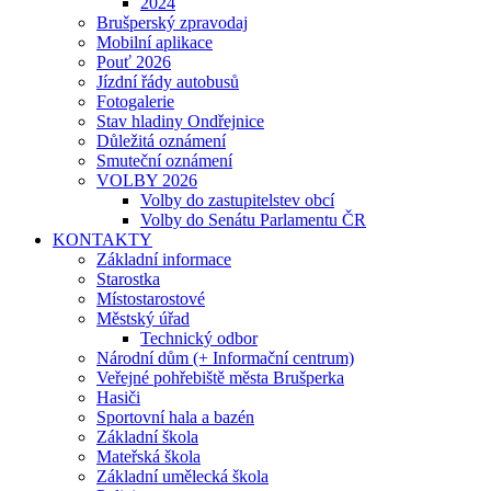
2024
Brušperský zpravodaj
Mobilní aplikace
Pouť 2026
Jízdní řády autobusů
Fotogalerie
Stav hladiny Ondřejnice
Důležitá oznámení
Smuteční oznámení
VOLBY 2026
Volby do zastupitelstev obcí
Volby do Senátu Parlamentu ČR
KONTAKTY
Základní informace
Starostka
Místostarostové
Městský úřad
Technický odbor
Národní dům (+ Informační centrum)
Veřejné pohřebiště města Brušperka
Hasiči
Sportovní hala a bazén
Základní škola
Mateřská škola
Základní umělecká škola