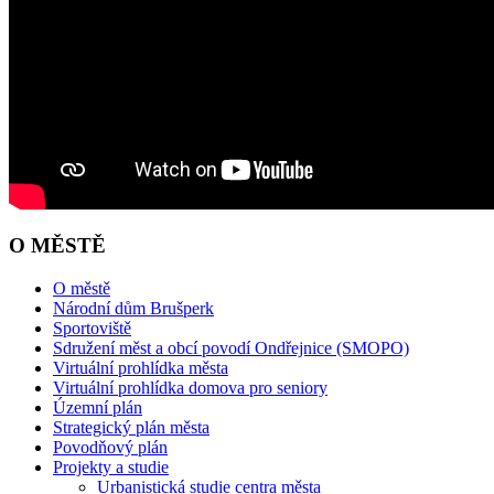
O MĚSTĚ
O městě
Národní dům Brušperk
Sportoviště
Sdružení měst a obcí povodí Ondřejnice (SMOPO)
Virtuální prohlídka města
Virtuální prohlídka domova pro seniory
Územní plán
Strategický plán města
Povodňový plán
Projekty a studie
Urbanistická studie centra města