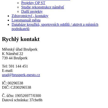
Projekty OP ST
Studie rekonstrukce náměstí
Další projekty
Zdravotnictví - kontakty
Logomanuál města
Databáze kroužků, sportovních oddílů / aktivit a místních
podnikatelů
Rychlý kontakt
Městský úřad Brušperk
K Náměstí 22
739 44 Brušperk
Tel: 591 144 451
E-mail:
urad@brusperk-mesto.cz
IČ: 00296538
DIČ: CZ00296538
Č. účtu: 190526977/0300
Datová schránka: 37cbe8h