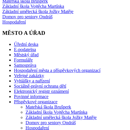
Mateřská škola Brušperk
Základní škola Vojtěcha Martínka
Základní umělecká škola Jožky Matěje
Domov pro seniory Ondráš
Hospodaření
MĚSTO A ÚŘAD
Úřední deska
E-podatelna
Městský úřad
Formuláře
Samospráva
Hospodaření města a příspěvkových organizací
Veřejné zakázky
Vyhlášky a nařízení
Sociálně-právní ochrana dětí
Elektronický registr oznámení
Povinné informace
Příspěvkové organizace
Mateřská škola Brušperk
Základní škola Vojtěcha Martínka
Základní umělecká škola Jožky Matěje
Domov pro seniory Ondráš
Hospodaření