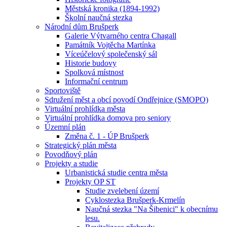
Městská kronika (1894-1992)
Školní naučná stezka
Národní dům Brušperk
Galerie Výtvarného centra Chagall
Památník Vojtěcha Martínka
Víceúčelový společenský sál
Historie budovy
Spolková místnost
Informační centrum
Sportoviště
Sdružení měst a obcí povodí Ondřejnice (SMOPO)
Virtuální prohlídka města
Virtuální prohlídka domova pro seniory
Územní plán
Změna č. 1 - ÚP Brušperk
Strategický plán města
Povodňový plán
Projekty a studie
Urbanistická studie centra města
Projekty OP ST
Studie zvelebení území
Cyklostezka Brušperk-Krmelín
Naučná stezka "Na Šibenici" k obecnímu
lesu.