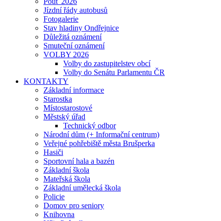
Pouť 2026
Jízdní řády autobusů
Fotogalerie
Stav hladiny Ondřejnice
Důležitá oznámení
Smuteční oznámení
VOLBY 2026
Volby do zastupitelstev obcí
Volby do Senátu Parlamentu ČR
KONTAKTY
Základní informace
Starostka
Místostarostové
Městský úřad
Technický odbor
Národní dům (+ Informační centrum)
Veřejné pohřebiště města Brušperka
Hasiči
Sportovní hala a bazén
Základní škola
Mateřská škola
Základní umělecká škola
Policie
Domov pro seniory
Knihovna