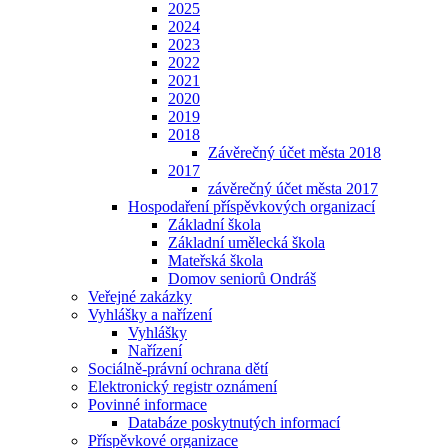
2025
2024
2023
2022
2021
2020
2019
2018
Závěrečný účet města 2018
2017
závěrečný účet města 2017
Hospodaření příspěvkových organizací
Základní škola
Základní umělecká škola
Mateřská škola
Domov seniorů Ondráš
Veřejné zakázky
Vyhlášky a nařízení
Vyhlášky
Nařízení
Sociálně-právní ochrana dětí
Elektronický registr oznámení
Povinné informace
Databáze poskytnutých informací
Příspěvkové organizace