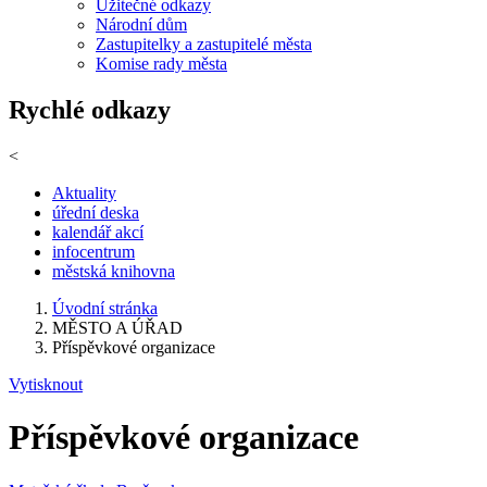
Užitečné odkazy
Národní dům
Zastupitelky a zastupitelé města
Komise rady města
Rychlé odkazy
<
Aktuality
úřední deska
kalendář akcí
infocentrum
městská knihovna
Úvodní stránka
MĚSTO A ÚŘAD
Příspěvkové organizace
Vytisknout
Příspěvkové organizace