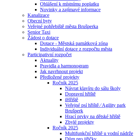
Ohlášení k místnímu poplatku
Novinky a zajímavé informace
Kanalizace
Obecní byty
Veřejné pohřebiště města Brušperka
Senior Taxi
Žádost o dotace
Dotace - Městská památková zóna
Individuální dotace z rozpočtu města
Participativní rozpočet
Aktuality
Pravidla a harmonogram
Jak navrhnout projekt
Předložené projekty
Ročník 2025
Návrat klavíru do sálu školy
Dopravní hřiště
iHřiště
Veřejné psí hřiště ⁄ Agility park
Brušperk
Hrací prvky na dětské hřiště
Zbylé projekty
Ročník 2025
Multifunkční hřiště u vodní nádrže
Dům pro jiřičky