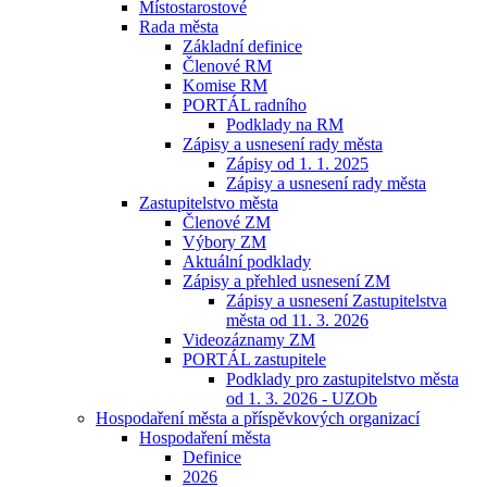
Místostarostové
Rada města
Základní definice
Členové RM
Komise RM
PORTÁL radního
Podklady na RM
Zápisy a usnesení rady města
Zápisy od 1. 1. 2025
Zápisy a usnesení rady města
Zastupitelstvo města
Členové ZM
Výbory ZM
Aktuální podklady
Zápisy a přehled usnesení ZM
Zápisy a usnesení Zastupitelstva
města od 11. 3. 2026
Videozáznamy ZM
PORTÁL zastupitele
Podklady pro zastupitelstvo města
od 1. 3. 2026 - UZOb
Hospodaření města a příspěvkových organizací
Hospodaření města
Definice
2026