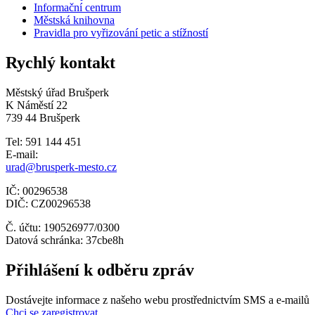
Informační centrum
Městská knihovna
Pravidla pro vyřizování petic a stížností
Rychlý kontakt
Městský úřad Brušperk
K Náměstí 22
739 44 Brušperk
Tel: 591 144 451
E-mail:
urad@brusperk-mesto.cz
IČ: 00296538
DIČ: CZ00296538
Č. účtu: 190526977/0300
Datová schránka: 37cbe8h
Přihlášení k odběru zpráv
Dostávejte informace z našeho webu prostřednictvím SMS a e-mailů
Chci se zaregistrovat