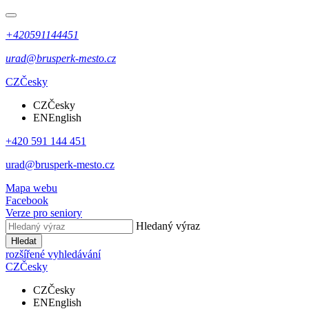
+420591144451
urad@brusperk-mesto.cz
CZ
Česky
CZ
Česky
EN
English
+420 591 144 451
urad@brusperk-mesto.cz
Mapa webu
Facebook
Verze pro seniory
Hledaný výraz
Hledat
rozšířené vyhledávání
CZ
Česky
CZ
Česky
EN
English