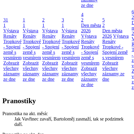
ze dne
6
4
2
31
1
2
3
2
5
1
1
1
1
Den města
2
m
Výstava
Výstava
Výstava
Výstava
2026
Den města
2
Renáty
Renáty
Renáty
Renáty
Výstava
2026
Výstava
V
Tropkové
Tropkové
Tropkové
Tropkové
Renáty
Renáty
R
- Spojení
- Spojení
- Spojení
- Spojení
Tropkové
Tropkové -
T
země s
země s
země s
země s
- Spojení
Spojení země
-
vesmírem
vesmírem
vesmírem
vesmírem
země s
s vesmírem
z
Zobrazit
Zobrazit
Zobrazit
Zobrazit
vesmírem
Zobrazit
v
všechny
všechny
všechny
všechny
Zobrazit
všechny
Z
záznamy
záznamy
záznamy
záznamy
všechny
záznamy ze
v
ze dne
ze dne
ze dne
ze dne
záznamy
dne
z
ze dne
z
Pranostiky
Pranostika na akt. měsíc
Jak Vavřinec zavaří, Bartoloměj zasmaží, tak se podzimek
daří.