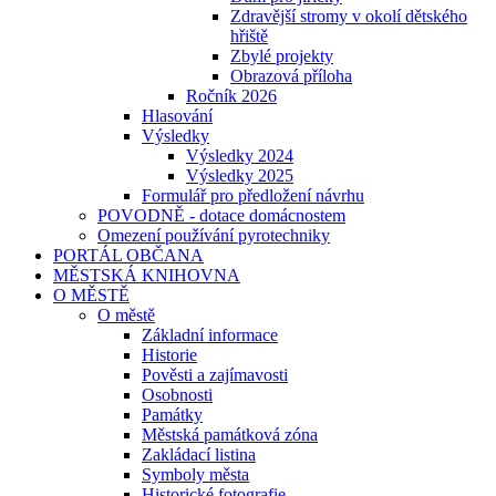
Zdravější stromy v okolí dětského
hřiště
Zbylé projekty
Obrazová příloha
Ročník 2026
Hlasování
Výsledky
Výsledky 2024
Výsledky 2025
Formulář pro předložení návrhu
POVODNĚ - dotace domácnostem
Omezení používání pyrotechniky
PORTÁL OBČANA
MĚSTSKÁ KNIHOVNA
O MĚSTĚ
O městě
Základní informace
Historie
Pověsti a zajímavosti
Osobnosti
Památky
Městská památková zóna
Zakládací listina
Symboly města
Historické fotografie