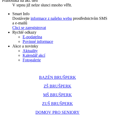
Pranostika na akt. den
V srpnu již nelze slunci mnoho věřit.
Smart Info
Dostávejte
informace z našeho webu
prostřednictvím SMS
a e-mailů
Chci se zaregistrovat
Rychlé odkazy
E-podatelna
Povinné informace
Akce a novinky
Aktuality
Kalendář akcí
Fotogalerie
BAZÉN BRUŠPERK
ZŠ BRUŠPERK
MŠ BRUŠPERK
ZUŠ BRUŠPERK
DOMOV PRO SENIORY