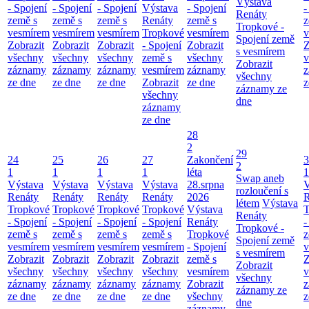
Výstava
- Spojení
- Spojení
- Spojení
Výstava
- Spojení
-
Renáty
země s
země s
země s
Renáty
země s
z
Tropkové -
vesmírem
vesmírem
vesmírem
Tropkové
vesmírem
v
Spojení země
Zobrazit
Zobrazit
Zobrazit
- Spojení
Zobrazit
Z
s vesmírem
všechny
všechny
všechny
země s
všechny
v
Zobrazit
záznamy
záznamy
záznamy
vesmírem
záznamy
z
všechny
ze dne
ze dne
ze dne
Zobrazit
ze dne
z
záznamy ze
všechny
dne
záznamy
ze dne
28
2
29
24
25
26
27
Zakončení
3
2
1
1
1
1
léta
1
Swap aneb
Výstava
Výstava
Výstava
Výstava
28.srpna
V
rozloučení s
Renáty
Renáty
Renáty
Renáty
2026
R
létem
Výstava
Tropkové
Tropkové
Tropkové
Tropkové
Výstava
T
Renáty
- Spojení
- Spojení
- Spojení
- Spojení
Renáty
-
Tropkové -
země s
země s
země s
země s
Tropkové
z
Spojení země
vesmírem
vesmírem
vesmírem
vesmírem
- Spojení
v
s vesmírem
Zobrazit
Zobrazit
Zobrazit
Zobrazit
země s
Z
Zobrazit
všechny
všechny
všechny
všechny
vesmírem
v
všechny
záznamy
záznamy
záznamy
záznamy
Zobrazit
z
záznamy ze
ze dne
ze dne
ze dne
ze dne
všechny
z
dne
záznamy