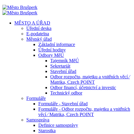
MĚSTO A ÚŘAD
Úřední deska
E-podatelna
Městský úřad
Základní informace
Úřední hodiny
Odbory MěÚ
Tajemník MěÚ
Sekretariát
Stavební úřad
Odbor rozpočtu, majetku a vnitřních věcí ⁄
Matrika, Czech POINT
Odbor financí, účetnictví a investic
Technický odbor
Formuláře
Formuláře - Stavební úřad
Formuláře - Odbor rozpočtu, majetku a vnitřních
věcí ⁄ Matrika, Czech POINT
Samospráva
Definice samosprávy
Starostka