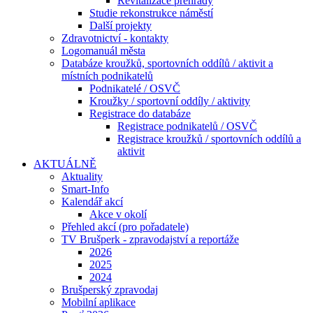
Revitalizace přehrady
Studie rekonstrukce náměstí
Další projekty
Zdravotnictví - kontakty
Logomanuál města
Databáze kroužků, sportovních oddílů / aktivit a
místních podnikatelů
Podnikatelé / OSVČ
Kroužky / sportovní oddíly / aktivity
Registrace do databáze
Registrace podnikatelů / OSVČ
Registrace kroužků / sportovních oddílů a
aktivit
AKTUÁLNĚ
Aktuality
Smart-Info
Kalendář akcí
Akce v okolí
Přehled akcí (pro pořadatele)
TV Brušperk - zpravodajství a reportáže
2026
2025
2024
Brušperský zpravodaj
Mobilní aplikace