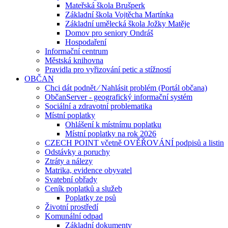
Mateřská škola Brušperk
Základní škola Vojtěcha Martínka
Základní umělecká škola Jožky Matěje
Domov pro seniory Ondráš
Hospodaření
Informační centrum
Městská knihovna
Pravidla pro vyřizování petic a stížností
OBČAN
Chci dát podnět ⁄ Nahlásit problém (Portál občana)
ObčanServer - geografický informační systém
Sociální a zdravotní problematika
Místní poplatky
Ohlášení k místnímu poplatku
Místní poplatky na rok 2026
CZECH POINT včetně OVĚŘOVÁNÍ podpisů a listin
Odstávky a poruchy
Ztráty a nálezy
Matrika, evidence obyvatel
Svatební obřady
Ceník poplatků a služeb
Poplatky ze psů
Životní prostředí
Komunální odpad
Základní dokumenty