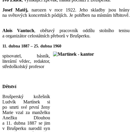
Josef Matěj,
narozen v roce 1922. Jeho skladby jsou hrány
na světových koncertních pódijích. Je pohřben na místním hřbitově.
Alois Vantuch
, obětavý pracovník oddílu stolního tenisu
a organizátor celostátních přeborů v Brušperku.
11. dubna 1887 – 25. dubna 1960
spisovatel, básník,
literární vědec, redaktor,
středoškolský profesor
Dětství
Brušperský kožešník
Ludvík Martínek si
po smrti své první ženy
Marie vzal za manželku
Anežku Dlouhou
a 11. dubna 1887 se jim
v Brušperku narodil syn