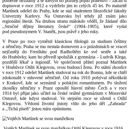
poměrně neznámý a se kterým ho později pojilo přátelství – začali si
dopisovat v roce 1912 a vydrželo jim to celých 45 let. Po maturitě
Martínek odešel do Prahy, kde se stal studentem filozofické fakulty
Univerzity Karlovy. Na Ostravsku byl tehdy již znám jako
regionální literát. Na druhou stranu málokdo věděl, že žádané dílo
,,Stručné dějiny literatury české“ (1904–1905), které vydal
pod pseudonymem V. Staněk, jsou právě z jeho ruky.
V Praze po roce vyměnil klasickou filologii za studium češtiny
a němčiny. Praha se mu nestala domovem a o prázdninách se vracel
nejčastěji do Frenštátu pod Radhoštěm ke své sestře a také
do Hrabůvky, kam ho přivedl spolužák z gymnázia – Ludvík Klega,
pozdější lékař a legionář. Ve společnosti přátel poznal Martínek
v Hrabůvce Otílii Klegovou, svou budoucí ženu. Po státní zkoušce
v roce 1912 odešel Martínek studovat na rok do Bonnu, kde se chtěl
zdokonalit v mluvené němčině. Od roku 1910 pobýval několikrát
v Krakově, kde se seznámil s polským romantismem. Po složení
zkoušky němčiny v Praze opouští hlavní město Čech a v roce
1914 byl přijat jako učitel na české reálné gymnázium v Moravské
Ostravě, kde kdysi studoval. Ve stejném roce se oženil s Otílií
Klegovou. Vědomí životní jistoty vlilo do jeho děl „Zahrada“
a ,,Tichá píseň“ jistou míru optimismu.
Vojtěch Martínek se svou manželkou Otilií Klegovou v roce 1916