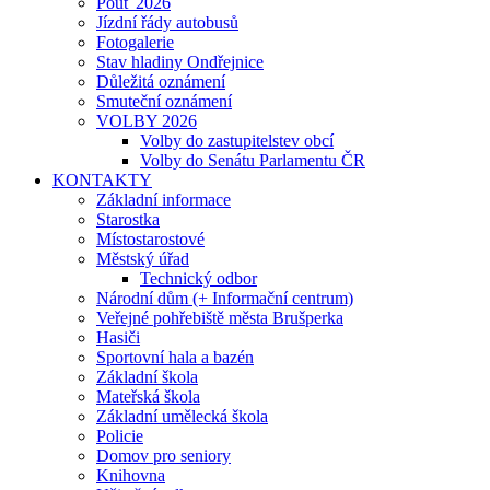
Pouť 2026
Jízdní řády autobusů
Fotogalerie
Stav hladiny Ondřejnice
Důležitá oznámení
Smuteční oznámení
VOLBY 2026
Volby do zastupitelstev obcí
Volby do Senátu Parlamentu ČR
KONTAKTY
Základní informace
Starostka
Místostarostové
Městský úřad
Technický odbor
Národní dům (+ Informační centrum)
Veřejné pohřebiště města Brušperka
Hasiči
Sportovní hala a bazén
Základní škola
Mateřská škola
Základní umělecká škola
Policie
Domov pro seniory
Knihovna