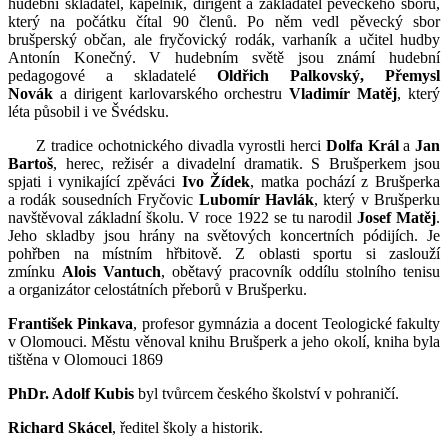
hudební skladatel, kapelník, dirigent a zakladatel pěveckého sboru,
který na počátku čítal 90 členů. Po něm vedl pěvecký sbor
brušperský občan, ale fryčovický rodák, varhaník a učitel hudby
Antonín Konečný. V hudebním světě jsou známí hudební
pedagogové a skladatelé
Oldřich Palkovský, Přemysl
Novák
a dirigent karlovarského orchestru
Vladimír Matěj
, který
léta působil i ve Švédsku.
Z tradice ochotnického divadla vyrostli herci
Dolfa Král
a
Jan
Bartoš
, herec, režisér a divadelní dramatik. S Brušperkem jsou
spjati i vynikající zpěváci
Ivo Žídek
, matka pochází z Brušperka
a rodák sousedních Fryčovic
Lubomír Havlák
, který v Brušperku
navštěvoval základní školu. V roce 1922 se tu narodil
Josef Matěj
.
Jeho skladby jsou hrány na světových koncertních pódijích. Je
pohřben na místním hřbitově. Z oblasti sportu si zaslouží
zmínku
Alois Vantuch
, obětavý pracovník oddílu stolního tenisu
a organizátor celostátních přeborů v Brušperku.
František Pinkava
, profesor gymnázia a docent Teologické fakulty
v Olomouci. Městu věnoval knihu Brušperk a jeho okolí, kniha byla
tištěna v Olomouci 1869
PhDr. Adolf Kubis
byl tvůrcem českého školství v pohraničí.
Richard Skácel
, ředitel školy a historik.