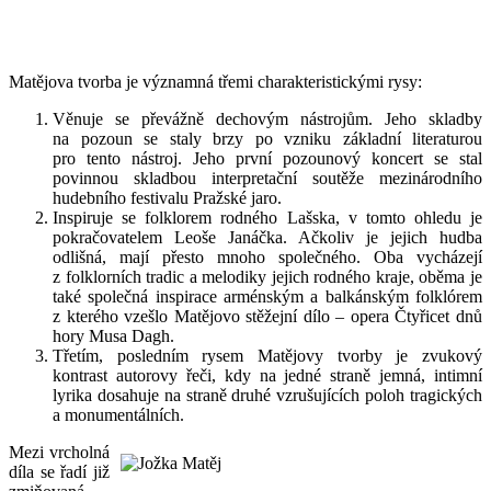
Matějova tvorba je významná třemi charakteristickými rysy:
Věnuje se převážně dechovým nástrojům. Jeho skladby
na pozoun se staly brzy po vzniku základní literaturou
pro tento nástroj. Jeho první pozounový koncert se stal
povinnou skladbou interpretační soutěže mezinárodního
hudebního festivalu Pražské jaro.
Inspiruje se folklorem rodného Lašska, v tomto ohledu je
pokračovatelem Leoše Janáčka. Ačkoliv je jejich hudba
odlišná, mají přesto mnoho společného. Oba vycházejí
z folklorních tradic a melodiky jejich rodného kraje, oběma je
také společná inspirace arménským a balkánským folklórem
z kterého vzešlo Matějovo stěžejní dílo – opera Čtyřicet dnů
hory Musa Dagh.
Třetím, posledním rysem Matějovy tvorby je zvukový
kontrast autorovy řeči, kdy na jedné straně jemná, intimní
lyrika dosahuje na straně druhé vzrušujících poloh tragických
a monumentálních.
Mezi vrcholná
díla se řadí již