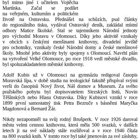
byl mimo jiné i učitelem Vojtěcha
Martínka. Začal se podílet
na veřejném, kulturním a politickém
životě na Ostravsku. Přednášel na schůzích, psal články
do regionálního tisku, vydával Ostravský deník, zakládal místní
odbory Matice školské. Stal se tajemníkem Národní jednoty
pro východní Moravu v Olomouci. Díky jeho aktivitě vznikaly
v obcích s českými menšinami knihovny, divadelní jeviště
pro ochotníky, vznikaly české Národní domy a české menšinové
školy. Mnohé jeho aktivity byly spojeny s Olomoucí. Navrhl plán
na vytvoření Velké Olomouce, po roce 1918 vedl městské divadlo,
byl spoluzakladatelem městské knihovny.
Adolf Kubis už v Olomouci na gymnáziu redigoval časopis
Moravská lípa, v době studia na teologické fakultě přispíval svými
verši do časopisů Nový život, Náš domov a Museum. Za svého
pražského pobytu byl dopisovatelem Slezských listů, Novin
Těšínských nebo Hlasu Ostravska. Díky Kubisovi vznikl v roce
1899 první samostatný tisk Petra Bezruče s básněmi Maryčka
Magdonová a Bernard Žár.
Nikdy nezapomněl na svůj rodný Brušperk. V roce 1926 daroval
městu velmi cennou knihovnu, která měla 500 svazků, v dalších
letech ji na své náklady stále rozšiřoval a v roce 1946 čítala
na 800 svazků knih. V tomto roce byl také jmenován za své zásluhy,