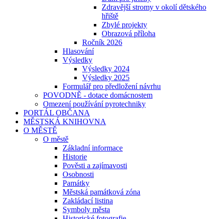
Zdravější stromy v okolí dětského
hřiště
Zbylé projekty
Obrazová příloha
Ročník 2026
Hlasování
Výsledky
Výsledky 2024
Výsledky 2025
Formulář pro předložení návrhu
POVODNĚ - dotace domácnostem
Omezení používání pyrotechniky
PORTÁL OBČANA
MĚSTSKÁ KNIHOVNA
O MĚSTĚ
O městě
Základní informace
Historie
Pověsti a zajímavosti
Osobnosti
Památky
Městská památková zóna
Zakládací listina
Symboly města
Historické fotografie