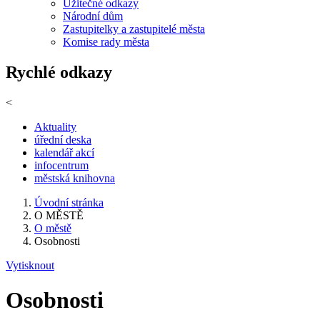
Užitečné odkazy
Národní dům
Zastupitelky a zastupitelé města
Komise rady města
Rychlé odkazy
<
Aktuality
úřední deska
kalendář akcí
infocentrum
městská knihovna
Úvodní stránka
O MĚSTĚ
O městě
Osobnosti
Vytisknout
Osobnosti