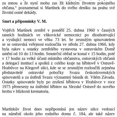
za mnou a že nyní mohu zas žít klidným životem pokojného
občana,“ poznamenal si Martínek do svého deníku na prahu své
životní osmé dekády.
Smrt a připomínky V. M.
Vojtěch Martínek zemřel v pondělí 25. dubna 1960 v časných
ranních hodinách ve vítkovické nemocnici po dlouhotrvající
a vysilující nemoci ve věku 73 let. Se zesnulým spisovatelem
se se ostravská veřejnost rozloučila ve středu 27. dubna 1960, kdy
byla rakev s ostatky zemřelého vystavena v ostravském Domě
umění od 10 do 13 hodin. Smuteční obřad se konal v 15 hodin, poté
v 17 hodin za velké účasti místního občanstva, ostravských občanů
a delegací institucí a spolků z celého kraje na hřbitově v Ostravě-
Hrabůvce na Klegově ulici, kde se se zesnulým rozloučili zejména
představitelé ostravské pobočky Svazu československých
spisovatelů a za ústředí Svazu významný básník dr. Vilém Závada.
Ostatky spisovatele byly po zrušení hřbitova v Hrabůvce v roce
1975 přeneseny na ústřední hřbitov na Slezské Ostravě do nového
hrobu v blízkosti krematoria.
Martínkův život dnes nepřipomíná jen název ulice vedoucí
na náměstí okolo jeho rodného domu č. 184, ale také název