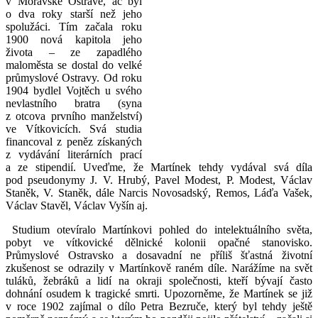
v Moravské Ostravě, ač byl
o dva roky starší než jeho
spolužáci. Tím začala roku
1900 nová kapitola jeho
života – ze zapadlého
maloměsta se dostal do velké
průmyslové Ostravy. Od roku
1904 bydlel Vojtěch u svého
nevlastního bratra (syna
z otcova prvního manželství)
ve Vítkovicích. Svá studia
financoval z peněz získaných
z vydávání literárních prací
a ze stipendií. Uveďme, že Martínek tehdy vydával svá díla
pod pseudonymy J. V. Hrubý, Pavel Modest, P. Modest, Václav
Staněk, V. Staněk, dále Narcis Novosadský, Remos, Láďa Vašek,
Václav Stavěl, Václav Vyšín aj.
Studium otevíralo Martínkovi pohled do intelektuálního světa,
pobyt ve vítkovické dělnické kolonii opačné stanovisko.
Průmyslové Ostravsko a dosavadní ne příliš šťastná životní
zkušenost se odrazily v Martínkově raném díle. Narážíme na svět
tuláků, žebráků a lidí na okraji společnosti, kteří bývají často
dohnání osudem k tragické smrti. Upozorněme, že Martínek se již
v roce 1902 zajímal o dílo Petra Bezruče, který byl tehdy ještě