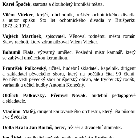
Karel Špaček
, starosta a dlouholetý kronikář města.
Vilém Viteker
, krejčí, obchodník, režisér ochotnického divadla
a autor spisku Sto let ochotnického divadla v Brušperku
1872 až 1972.
Vojtěch Martínek
, spisovatel. Věnoval rodnému městu román
Stavy rachotí, který zdramatizoval Vilém Viteker.
Bohumil Fiala
, výtvarný umělec. Poslední mistr kamnář, který
se zabýval uměleckou keramikou.
František Palkovský
, učitel, hudební skladatel, kapelník, dirigent
a zakladatel pěveckého sboru, který na počátku čítal 90 členů.
Po něm vedl pěvecký sbor brušperský občan, ale fryčovický rodák,
varhaník a učitel hudby Antonín Konečný.
Oldřich Palkovský, Přemysl Novák
, hudební pedagogové
a skladatelé.
Vladimír Matěj
, dirigent karlovarského orchestru, který léta působil
i ve Švédsku.
Dolfa Král
a
Jan Bartoš
, herec, režisér a divadelní dramatik.
Ivo Žídek
, vynikající zpěvák, matka pochází z Brušperka.