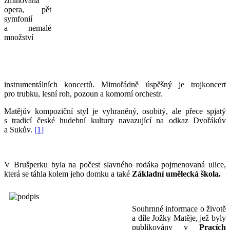
zmiňovaná
opera, pět
symfonií
a nemalé
množství
instrumentálních koncertů. Mimořádně úspěšný je trojkoncert
pro trubku, lesní roh, pozoun a komorní orchestr.
Matějův kompoziční styl je vyhraněný, osobitý, ale přece spjatý
s tradicí české hudební kultury navazující na odkaz Dvořákův
a Sukův.
[1]
V Brušperku byla na počest slavného rodáka pojmenovaná ulice,
která se táhla kolem jeho domku a také
Základní umělecká škola.
Souhrnné informace o životě
a díle Jožky Matěje, jež byly
publikovány v
Pracích