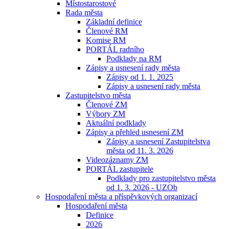
Místostarostové
Rada města
Základní definice
Členové RM
Komise RM
PORTÁL radního
Podklady na RM
Zápisy a usnesení rady města
Zápisy od 1. 1. 2025
Zápisy a usnesení rady města
Zastupitelstvo města
Členové ZM
Výbory ZM
Aktuální podklady
Zápisy a přehled usnesení ZM
Zápisy a usnesení Zastupitelstva
města od 11. 3. 2026
Videozáznamy ZM
PORTÁL zastupitele
Podklady pro zastupitelstvo města
od 1. 3. 2026 - UZOb
Hospodaření města a příspěvkových organizací
Hospodaření města
Definice
2026