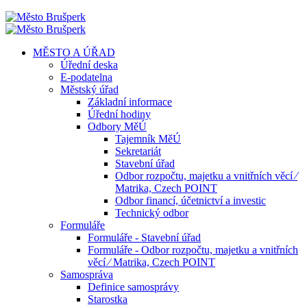
MĚSTO A ÚŘAD
Úřední deska
E-podatelna
Městský úřad
Základní informace
Úřední hodiny
Odbory MěÚ
Tajemník MěÚ
Sekretariát
Stavební úřad
Odbor rozpočtu, majetku a vnitřních věcí ⁄
Matrika, Czech POINT
Odbor financí, účetnictví a investic
Technický odbor
Formuláře
Formuláře - Stavební úřad
Formuláře - Odbor rozpočtu, majetku a vnitřních
věcí ⁄ Matrika, Czech POINT
Samospráva
Definice samosprávy
Starostka