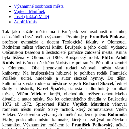
Významné osobnosti města
Vojtěch Martínek
Josef (Jožka) Matěj
Adolf Kubis
Tak jako každé město má i Brušperk své osobnosti místního,
celostátního i světového významu. Prvním je p.
František Pinkava
,
profesor gymnázia a docent Teologické fakulty v Olomouci.
Rodnému městu věnoval knihu Brušperk a jeho okolí, vydanou
Občanskou besedou k šestistoleté památce založení města. Kniha
byla tištěna v Olomouci 1869. Brušperský rodák
PhDr. Adolf
Kubis
byl tvůrcem českého školství v pohraničí. Působil a zemřel
v Olomouci. Oba jmenovaní rodáci věnovali městu vlastní
knihovny. Na brušperském hřbitově je pohřben rodák František
Polášek, učitel, hudebník a autor slezské hymny. Do dějin
kulturního života rodného města se zapsali
Richard Skácel
, ředitel
školy a historik,
Karel Špaček
, starosta a dlouholetý kronikář
města,
Vilém Viteker
, krejčí, obchodník, režisér ochotnického
divadla a autor spisku Sto let ochotnického divadla v Brušperku
1872 až 1972. Spisovatel
PhDr. Vojtěch Martínek
věnoval
rodnému městu román Stavy rachotí, který zdramatizoval Vilém
Viteker. Ve slovníku výtvarných umělců najdeme jméno
Bohumila
Fialy
, posledního mistra kamnáře, který se zabýval uměleckou
keramikou.Významným rodákem je
František Palkovský
, učitel,