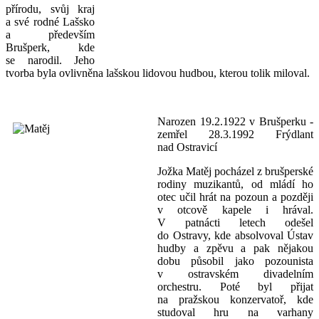
přírodu, svůj kraj
a své rodné Lašsko
a především
Brušperk, kde
se narodil. Jeho
tvorba byla ovlivněna lašskou lidovou hudbou, kterou tolik miloval.
Narozen 1
9.2.1922 v Brušperku -
zemřel 28.3.1992 Frýdlant
nad Ostravicí
Jožka Matěj pocházel z brušperské
rodiny muzikantů, od mládí ho
otec učil hrát na pozoun a později
v otcově kapele i hrával.
V patnácti letech odešel
do Ostravy, kde absolvoval Ústav
hudby a zpěvu a pak nějakou
dobu působil jako pozounista
v ostravském divadelním
orchestru. Poté byl přijat
na pražskou konzervatoř, kde
studoval hru na varhany