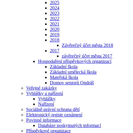
2025
2024
2023
2022
2021
2020
2019
2018
Závěrečný účet města 2018
2017
závěrečný účet města 2017
Hospodaření příspěvkových organizací
Základní škola
Základní umělecká škola
Mateřská škola
Domov seniorů Ondráš
Veřejné zakázky
Vyhlášky a nařízení
Vyhlášky
Nařízení
Sociálně-právní ochrana dětí
Elektronický registr oznámení
Povinné informace
Databáze poskytnutých informací
Příspěvkové organizace