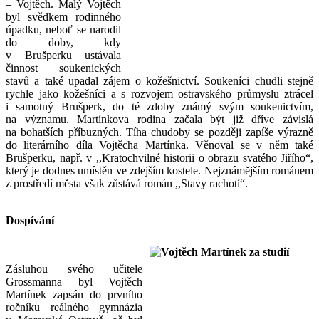
– Vojtěch. Malý Vojtěch
byl svědkem rodinného
úpadku, neboť se narodil
do doby, kdy
v Brušperku ustávala
činnost soukenických
stavů a také upadal zájem o kožešnictví. Soukeníci chudli stejně
rychle jako kožešníci a s rozvojem ostravského průmyslu ztrácel
i samotný Brušperk, do té zdoby známý svým soukenictvím,
na významu. Martínkova rodina začala být již dříve závislá
na bohatších příbuzných. Tíha chudoby se později zapíše výrazně
do literárního díla Vojtěcha Martínka. Věnoval se v něm také
Brušperku, např. v ,,Kratochvilné historii o obrazu svatého Jiřího“,
který je dodnes umístěn ve zdejším kostele. Nejznámějším románem
z prostředí města však zůstává román ,,Stavy rachotí“.
Dospívání
Zásluhou svého učitele
Grossmanna byl Vojtěch
Martínek zapsán do prvního
ročníku reálného gymnázia