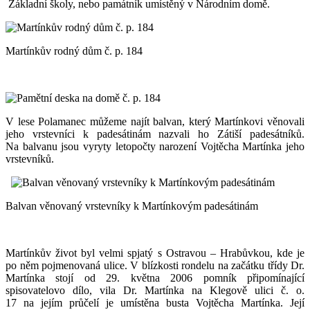
Základní školy, nebo památník umístěný v Národním domě.
Martínkův rodný dům č. p. 184
V lese Polamanec můžeme najít balvan, který Martínkovi věnovali
jeho vrstevníci k padesátinám nazvali ho Zátiší padesátníků.
Na balvanu jsou vyryty letopočty narození Vojtěcha Martínka jeho
vrstevníků.
Balvan věnovaný vrstevníky k Martínkovým padesátinám
Martínkův život byl velmi spjatý s Ostravou – Hrabůvkou, kde je
po něm pojmenovaná ulice. V blízkosti rondelu na začátku třídy Dr.
Martínka stojí od 29. května 2006 pomník připomínající
spisovatelovo dílo, vila Dr. Martínka na Klegově ulici č. o.
17 na jejím průčelí je umístěna busta Vojtěcha Martínka. Její