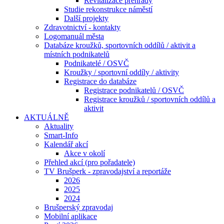
Revitalizace přehrady
Studie rekonstrukce náměstí
Další projekty
Zdravotnictví - kontakty
Logomanuál města
Databáze kroužků, sportovních oddílů / aktivit a
místních podnikatelů
Podnikatelé / OSVČ
Kroužky / sportovní oddíly / aktivity
Registrace do databáze
Registrace podnikatelů / OSVČ
Registrace kroužků / sportovních oddílů a
aktivit
AKTUÁLNĚ
Aktuality
Smart-Info
Kalendář akcí
Akce v okolí
Přehled akcí (pro pořadatele)
TV Brušperk - zpravodajství a reportáže
2026
2025
2024
Brušperský zpravodaj
Mobilní aplikace