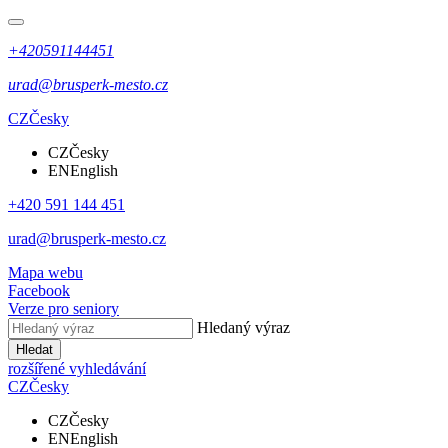
+420591144451
urad@brusperk-mesto.cz
CZ
Česky
CZ
Česky
EN
English
+420 591 144 451
urad@brusperk-mesto.cz
Mapa webu
Facebook
Verze pro seniory
Hledaný výraz
Hledat
rozšířené vyhledávání
CZ
Česky
CZ
Česky
EN
English