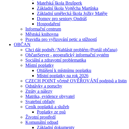
Mateřská škola Brušperk
Základní škola Vojtěcha Martínka
Základní umělecká škola Jožky Matěje
Domov pro seniory Ondráš
Hospodaření
Informační centrum
Městská knihovna
Pravidla pro vyřizování petic a stížností
OBČAN
Chci dát podnět ⁄ Nahlásit problém (Portál občana)
ObčanServer - geografický informační systém
Sociální a zdravotní problematika
Místní poplatky
Ohlášení k místnímu poplatku
Místní poplatky na rok 2026
CZECH POINT včetně OVĚŘOVÁNÍ podpisů a listin
Odstávky a poruchy
Ztráty a nálezy
Matrika, evidence obyvatel
Svatební obřady
Ceník poplatků a služeb
Poplatky ze psů
Životní prostředí
Komunální odpad
Základní dokumenty