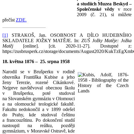
a studiích Muzea Beskyd –
Společenské vědy
v roce
2009 (č. 21), si můžete
přečíst
ZDE.
[1]
STRAKOŠ, Jan. OSOBNOST A DÍLO HUDEBNÍHO
SKLADATELE JOŽKY MATĚJE. In:
ZUŠ Jožky Matěje: Jožka
Matěj
[online]. [cit. 2020-11-27]. Dostupné z:
https://zusbrusperk.cz/storage/documents/August2020/KukTzEgX
18. května 1876 – 25. srpna 1958
Narodil se v Brušperku v rodině
obuvníka Františka Kubise a jeho
ženy Terezie, rozené Cikánkové.
Nejprve navštěvoval obecnou školu
v Brušperku, poté studoval
na Slovanském gymnáziu v Olomouci
a na olomoucké teologické fakultě.
Fakultu nedokončil a v 1899 odešel
do Prahy, kde studoval češtinu
a francouzštinu. Po dokončení studií
nastoupil na reálku, později
gymnázium, v Moravské Ostravě, kde