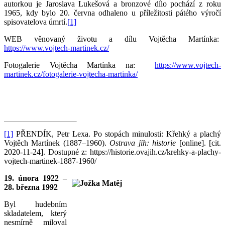
autorkou je Jaroslava Lukešová a bronzové dílo pochází z roku
1965, kdy bylo 20. června odhaleno u příležitosti pátého výročí
spisovatelova úmrtí.
[1]
WEB věnovaný životu a dílu Vojtěcha Martínka:
https://www.vojtech-martinek.cz/
Fotogalerie Vojtěcha Martínka na:
https://www.vojtech-
martinek.cz/fotogalerie-vojtecha-martinka/
[1]
PŘENDÍK, Petr Lexa. Po stopách minulosti: Křehký a plachý
Vojtěch Martínek (1887–1960).
Ostrava jih: historie
[online]. [cit.
2020-11-24]. Dostupné z: https://historie.ovajih.cz/krehky-a-plachy-
vojtech-martinek-1887-1960/
19. února 1922 –
28. března 1992
Byl hudebním
skladatelem, který
nesmírně miloval