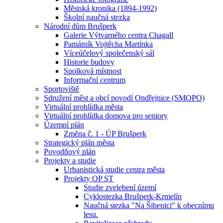
Městská kronika (1894-1992)
Školní naučná stezka
Národní dům Brušperk
Galerie Výtvarného centra Chagall
Památník Vojtěcha Martínka
Víceúčelový společenský sál
Historie budovy
Spolková místnost
Informační centrum
Sportoviště
Sdružení měst a obcí povodí Ondřejnice (SMOPO)
Virtuální prohlídka města
Virtuální prohlídka domova pro seniory
Územní plán
Změna č. 1 - ÚP Brušperk
Strategický plán města
Povodňový plán
Projekty a studie
Urbanistická studie centra města
Projekty OP ST
Studie zvelebení území
Cyklostezka Brušperk-Krmelín
Naučná stezka "Na Šibenici" k obecnímu
lesu.