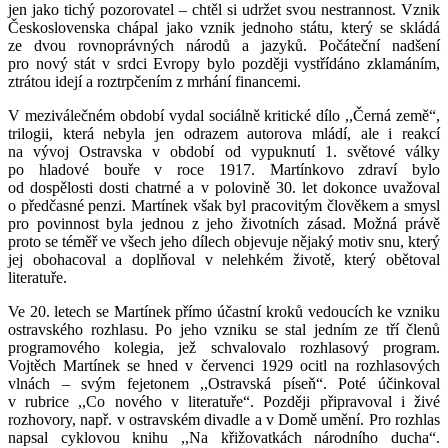
jen jako tichý pozorovatel – chtěl si udržet svou nestrannost. Vznik
Československa chápal jako vznik jednoho státu, který se skládá
ze dvou rovnoprávných národů a jazyků. Počáteční nadšení
pro nový stát v srdci Evropy bylo později vystřídáno zklamáním,
ztrátou idejí a roztrpčením z mrhání financemi.
V meziválečném období vydal sociálně kritické dílo ,,Černá země“,
trilogii, která nebyla jen odrazem autorova mládí, ale i reakcí
na vývoj Ostravska v období od vypuknutí 1. světové války
po hladové bouře v roce 1917. Martínkovo zdraví bylo
od dospělosti dosti chatrné a v polovině 30. let dokonce uvažoval
o předčasné penzi. Martínek však byl pracovitým člověkem a smysl
pro povinnost byla jednou z jeho životních zásad. Možná právě
proto se téměř ve všech jeho dílech objevuje nějaký motiv snu, který
jej obohacoval a doplňoval v nelehkém životě, který obětoval
literatuře.
Ve 20. letech se Martínek přímo účastní kroků vedoucích ke vzniku
ostravského rozhlasu. Po jeho vzniku se stal jedním ze tří členů
programového kolegia, jež schvalovalo rozhlasový program.
Vojtěch Martínek se hned v červenci 1929 ocitl na rozhlasových
vlnách – svým fejetonem ,,Ostravská píseň“. Poté účinkoval
v rubrice ,,Co nového v literatuře“. Později připravoval i živé
rozhovory, např. v ostravském divadle a v Domě umění. Pro rozhlas
napsal cyklovou knihu ,,Na křižovatkách národního ducha“.