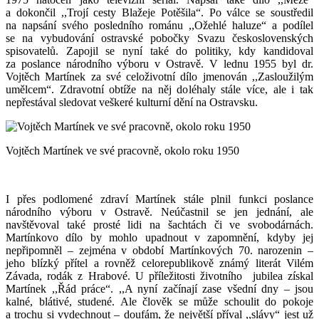
a dokončil ,,Trojí cesty Blažeje Potěšila“. Po válce se soustředil
na napsání svého posledního románu ,,Ožehlé haluze“ a podílel
se na vybudování ostravské pobočky Svazu československých
spisovatelů. Zapojil se nyní také do politiky, kdy kandidoval
za poslance národního výboru v Ostravě. V lednu 1955 byl dr.
Vojtěch Martínek za své celoživotní dílo jmenován ,,Zasloužilým
umělcem“. Zdravotní obtíže na něj doléhaly stále více, ale i tak
nepřestával sledovat veškeré kulturní dění na Ostravsku.
Vojtěch Martínek ve své pracovně, okolo roku 1950
I přes podlomené zdraví Martínek stále plnil funkci poslance
národního výboru v Ostravě. Neúčastnil se jen jednání, ale
navštěvoval také prosté lidi na šachtách či ve svobodárnách.
Martínkovo dílo by mohlo upadnout v zapomnění, kdyby jej
nepřipomněl – zejména v období Martínkových 70. narozenin –
jeho blízký přítel a rovněž celorepublikově známý literát Vilém
Závada, rodák z Hrabové. U příležitosti životního jubilea získal
Martínek ,,Řád práce“. ,,A nyní začínají zase všední dny – jsou
kalné, blátivé, studené. Ale člověk se může schoulit do pokoje
a trochu si vydechnout – doufám, že největší příval ,,slávy“ jest už