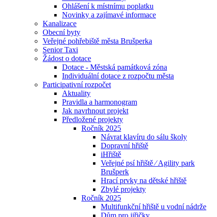
Ohlášení k místnímu poplatku
Novinky a zajímavé informace
Kanalizace
Obecní byty
Veřejné pohřebiště města Brušperka
Senior Taxi
Žádost o dotace
Dotace - Městská památková zóna
Individuální dotace z rozpočtu města
Participativní rozpočet
Aktuality
Pravidla a harmonogram
Jak navrhnout projekt
Předložené projekty
Ročník 2025
Návrat klavíru do sálu školy
Dopravní hřiště
iHřiště
Veřejné psí hřiště ⁄ Agility park
Brušperk
Hrací prvky na dětské hřiště
Zbylé projekty
Ročník 2025
Multifunkční hřiště u vodní nádrže
Dům pro jiřičky