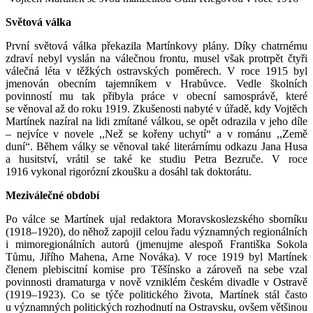
Světová válka
První světová válka překazila Martínkovy plány. Díky chatrnému
zdraví nebyl vyslán na válečnou frontu, musel však protrpět čtyři
válečná léta v těžkých ostravských poměrech. V roce 1915 byl
jmenován obecním tajemníkem v Hrabůvce. Vedle školních
povinností mu tak přibyla práce v obecní samosprávě, které
se věnoval až do roku 1919. Zkušenosti nabyté v úřadě, kdy Vojtěch
Martínek nazíral na lidi zmítané válkou, se opět odrazila v jeho díle
– nejvíce v novele ,,Než se kořeny uchytí“ a v románu ,,Země
duní“. Během války se věnoval také literárnímu odkazu Jana Husa
a husitství, vrátil se také ke studiu Petra Bezruče. V roce
1916 vykonal rigorózní zkoušku a dosáhl tak doktorátu.
Meziválečné období
Po válce se Martínek ujal redaktora Moravskoslezského sborníku
(1918–1920), do něhož zapojil celou řadu významných regionálních
i mimoregionálních autorů (jmenujme alespoň Františka Sokola
Tůmu, Jiřího Mahena, Arne Nováka). V roce 1919 byl Martínek
členem plebiscitní komise pro Těšínsko a zároveň na sebe vzal
povinnosti dramaturga v nově vzniklém českém divadle v Ostravě
(1919–1923). Co se týče politického života, Martínek stál často
u významných politických rozhodnutí na Ostravsku, ovšem většinou