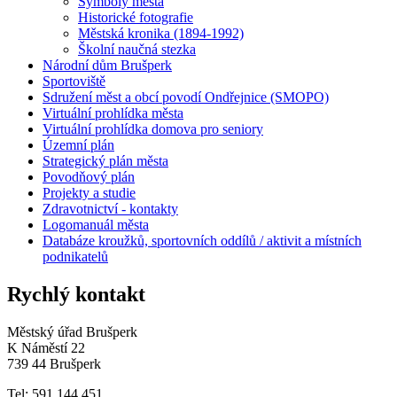
Symboly města
Historické fotografie
Městská kronika (1894-1992)
Školní naučná stezka
Národní dům Brušperk
Sportoviště
Sdružení měst a obcí povodí Ondřejnice (SMOPO)
Virtuální prohlídka města
Virtuální prohlídka domova pro seniory
Územní plán
Strategický plán města
Povodňový plán
Projekty a studie
Zdravotnictví - kontakty
Logomanuál města
Databáze kroužků, sportovních oddílů / aktivit a místních
podnikatelů
Rychlý kontakt
Městský úřad Brušperk
K Náměstí 22
739 44 Brušperk
Tel: 591 144 451