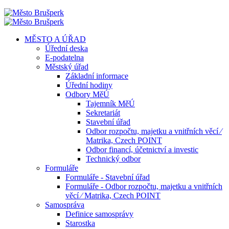
MĚSTO A ÚŘAD
Úřední deska
E-podatelna
Městský úřad
Základní informace
Úřední hodiny
Odbory MěÚ
Tajemník MěÚ
Sekretariát
Stavební úřad
Odbor rozpočtu, majetku a vnitřních věcí ⁄
Matrika, Czech POINT
Odbor financí, účetnictví a investic
Technický odbor
Formuláře
Formuláře - Stavební úřad
Formuláře - Odbor rozpočtu, majetku a vnitřních
věcí ⁄ Matrika, Czech POINT
Samospráva
Definice samosprávy
Starostka