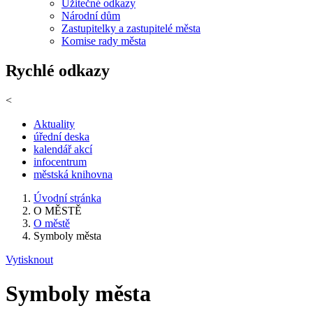
Užitečné odkazy
Národní dům
Zastupitelky a zastupitelé města
Komise rady města
Rychlé odkazy
<
Aktuality
úřední deska
kalendář akcí
infocentrum
městská knihovna
Úvodní stránka
O MĚSTĚ
O městě
Symboly města
Vytisknout
Symboly města