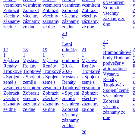
s vesmírem
vesmírem
vesmírem
vesmírem
vesmírem
vesmírem
v
Zobrazit
Zobrazit
Zobrazit
Zobrazit
Zobrazit
Zobrazit
Z
všechny
všechny
všechny
všechny
všechny
všechny
v
záznamy ze
záznamy
záznamy
záznamy
záznamy
záznamy
z
dne
ze dne
ze dne
ze dne
ze dne
ze dne
z
20
2
22
Letní
3
17
18
19
dílničky
21
2
Bramborákové
1
1
1
v
1
1
hody
Hudební
Výstava
Výstava
Výstava
podloubí
Výstava
V
podvečer v
Renáty
Renáty
Renáty
20. 8.
Renáty
R
atriu radnice
Tropkové
Tropkové
Tropkové
2026
Tropkové
T
Výstava
- Spojení
- Spojení
- Spojení
Výstava
- Spojení
-
Renáty
země s
země s
země s
Renáty
země s
z
Tropkové -
vesmírem
vesmírem
vesmírem
Tropkové
vesmírem
v
Spojení země
Zobrazit
Zobrazit
Zobrazit
- Spojení
Zobrazit
Z
s vesmírem
všechny
všechny
všechny
země s
všechny
v
Zobrazit
záznamy
záznamy
záznamy
vesmírem
záznamy
z
všechny
ze dne
ze dne
ze dne
Zobrazit
ze dne
z
záznamy ze
všechny
dne
záznamy
ze dne
28