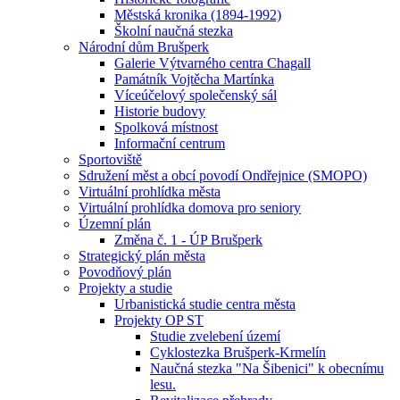
Městská kronika (1894-1992)
Školní naučná stezka
Národní dům Brušperk
Galerie Výtvarného centra Chagall
Památník Vojtěcha Martínka
Víceúčelový společenský sál
Historie budovy
Spolková místnost
Informační centrum
Sportoviště
Sdružení měst a obcí povodí Ondřejnice (SMOPO)
Virtuální prohlídka města
Virtuální prohlídka domova pro seniory
Územní plán
Změna č. 1 - ÚP Brušperk
Strategický plán města
Povodňový plán
Projekty a studie
Urbanistická studie centra města
Projekty OP ST
Studie zvelebení území
Cyklostezka Brušperk-Krmelín
Naučná stezka "Na Šibenici" k obecnímu
lesu.