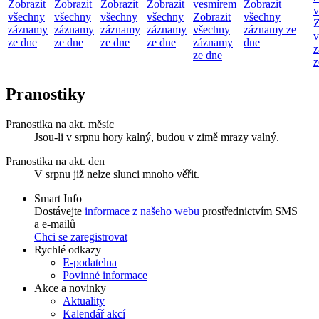
Zobrazit
Zobrazit
Zobrazit
Zobrazit
vesmírem
Zobrazit
v
všechny
všechny
všechny
všechny
Zobrazit
všechny
Z
záznamy
záznamy
záznamy
záznamy
všechny
záznamy ze
v
ze dne
ze dne
ze dne
ze dne
záznamy
dne
z
ze dne
z
Pranostiky
Pranostika na akt. měsíc
Jsou-li v srpnu hory kalný, budou v zimě mrazy valný.
Pranostika na akt. den
V srpnu již nelze slunci mnoho věřit.
Smart Info
Dostávejte
informace z našeho webu
prostřednictvím SMS
a e-mailů
Chci se zaregistrovat
Rychlé odkazy
E-podatelna
Povinné informace
Akce a novinky
Aktuality
Kalendář akcí