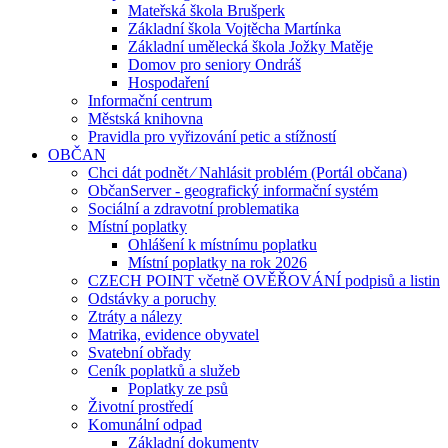
Mateřská škola Brušperk
Základní škola Vojtěcha Martínka
Základní umělecká škola Jožky Matěje
Domov pro seniory Ondráš
Hospodaření
Informační centrum
Městská knihovna
Pravidla pro vyřizování petic a stížností
OBČAN
Chci dát podnět ⁄ Nahlásit problém (Portál občana)
ObčanServer - geografický informační systém
Sociální a zdravotní problematika
Místní poplatky
Ohlášení k místnímu poplatku
Místní poplatky na rok 2026
CZECH POINT včetně OVĚŘOVÁNÍ podpisů a listin
Odstávky a poruchy
Ztráty a nálezy
Matrika, evidence obyvatel
Svatební obřady
Ceník poplatků a služeb
Poplatky ze psů
Životní prostředí
Komunální odpad
Základní dokumenty