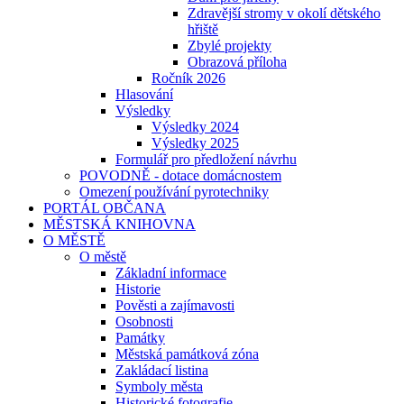
Zdravější stromy v okolí dětského
hřiště
Zbylé projekty
Obrazová příloha
Ročník 2026
Hlasování
Výsledky
Výsledky 2024
Výsledky 2025
Formulář pro předložení návrhu
POVODNĚ - dotace domácnostem
Omezení používání pyrotechniky
PORTÁL OBČANA
MĚSTSKÁ KNIHOVNA
O MĚSTĚ
O městě
Základní informace
Historie
Pověsti a zajímavosti
Osobnosti
Památky
Městská památková zóna
Zakládací listina
Symboly města
Historické fotografie