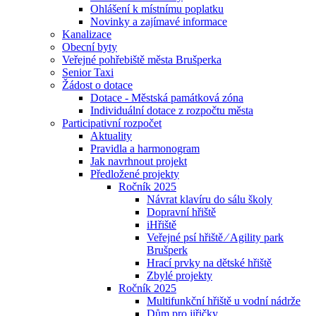
Ohlášení k místnímu poplatku
Novinky a zajímavé informace
Kanalizace
Obecní byty
Veřejné pohřebiště města Brušperka
Senior Taxi
Žádost o dotace
Dotace - Městská památková zóna
Individuální dotace z rozpočtu města
Participativní rozpočet
Aktuality
Pravidla a harmonogram
Jak navrhnout projekt
Předložené projekty
Ročník 2025
Návrat klavíru do sálu školy
Dopravní hřiště
iHřiště
Veřejné psí hřiště ⁄ Agility park
Brušperk
Hrací prvky na dětské hřiště
Zbylé projekty
Ročník 2025
Multifunkční hřiště u vodní nádrže
Dům pro jiřičky