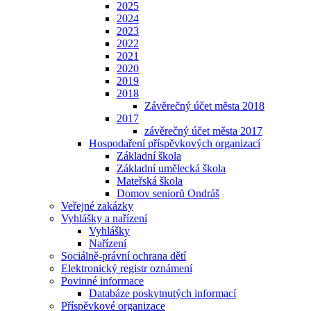
2025
2024
2023
2022
2021
2020
2019
2018
Závěrečný účet města 2018
2017
závěrečný účet města 2017
Hospodaření příspěvkových organizací
Základní škola
Základní umělecká škola
Mateřská škola
Domov seniorů Ondráš
Veřejné zakázky
Vyhlášky a nařízení
Vyhlášky
Nařízení
Sociálně-právní ochrana dětí
Elektronický registr oznámení
Povinné informace
Databáze poskytnutých informací
Příspěvkové organizace