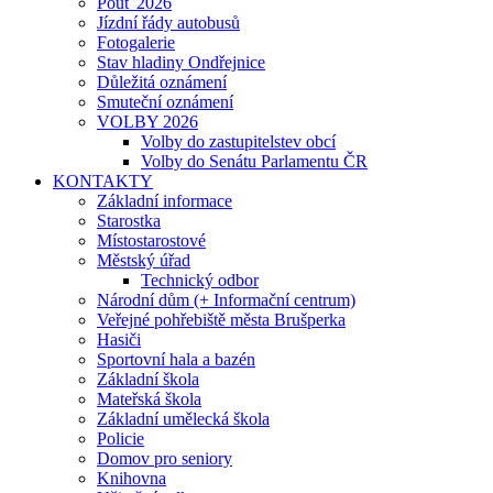
Pouť 2026
Jízdní řády autobusů
Fotogalerie
Stav hladiny Ondřejnice
Důležitá oznámení
Smuteční oznámení
VOLBY 2026
Volby do zastupitelstev obcí
Volby do Senátu Parlamentu ČR
KONTAKTY
Základní informace
Starostka
Místostarostové
Městský úřad
Technický odbor
Národní dům (+ Informační centrum)
Veřejné pohřebiště města Brušperka
Hasiči
Sportovní hala a bazén
Základní škola
Mateřská škola
Základní umělecká škola
Policie
Domov pro seniory
Knihovna