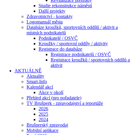
Revitalizace přehrady
Studie rekonstrukce náměstí
Další projekty
Zdravotnictví - kontakty
Logomanuál města
Databáze kroužků, sportovních oddílů / aktivit a
místních podnikatelů
Podnikatelé / OSVČ
Kroužky / sportovní oddíly / aktivity
Registrace do databáze
Registrace podnikatelů / OSVČ
Registrace kroužků / sportovních oddílů a
aktivit
AKTUÁLNĚ
Aktuality
Smart-Info
Kalendář akcí
Akce v okolí
Přehled akcí (pro pořadatele)
TV Brušperk - zpravodajství a reportáže
2026
2025
2024
Brušperský zpravodaj
Mobilní aplikace