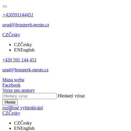
+420591144451
urad@brusperk-mesto.cz
CZ
Česky
CZ
Česky
EN
English
+420 591 144 451
urad@brusperk-mesto.cz
Mapa webu
Facebook
Verze pro seniory
Hledaný výraz
Hledat
rozšířené vyhledávání
CZ
Česky
CZ
Česky
EN
English