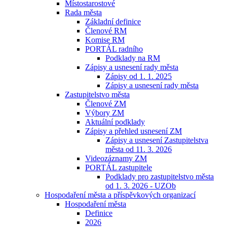
Místostarostové
Rada města
Základní definice
Členové RM
Komise RM
PORTÁL radního
Podklady na RM
Zápisy a usnesení rady města
Zápisy od 1. 1. 2025
Zápisy a usnesení rady města
Zastupitelstvo města
Členové ZM
Výbory ZM
Aktuální podklady
Zápisy a přehled usnesení ZM
Zápisy a usnesení Zastupitelstva
města od 11. 3. 2026
Videozáznamy ZM
PORTÁL zastupitele
Podklady pro zastupitelstvo města
od 1. 3. 2026 - UZOb
Hospodaření města a příspěvkových organizací
Hospodaření města
Definice
2026