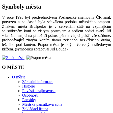
Symboly města
V roce 1993 byl předsednictvem Poslanecké sněmovny ČR znak
potvrzen a současně byla schválena podoba městského praporu.
Znakem města Brušperku je v červeném štítě na vzpínajícím
se stříbrném koni se zlatým postrojem a sedlem sedící svatý Jiří
v brnění, mající na přilbě tři pštrosí péra a vlající plášť, vše stříbrné,
pro­bodávající zlatým kopím tlamu zeleného bezkřídlého draka,
ležícího pod koněm. Prapor města je bílý s červeným středovým
křížem. (symboliku zpracoval Jiří Louda)
O MĚSTĚ
O městě
Základní informace
Historie
Pověsti a zajímavosti
Osobnosti
Památky
Městská památková zóna
Zakládací listina