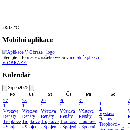
28/13 °C
Mobilní aplikace
Sledujte informace z našeho webu v
mobilní aplikaci –
V OBRAZE.
Kalendář
Srpen
2026
Po
Út
St
Čt
Pá
So
27
28
29
30
31
2
1
1
1
1
1
1
1
1
Výstava
Výstava
Výstava
Výstava
Výstava
V
Výstava
Renáty
Renáty
Renáty
Renáty
Renáty
R
Renáty
Tropkové
Tropkové
Tropkové
Tropkové
Tropkové
T
Tropkové -
- Spojení
- Spojení
- Spojení
- Spojení
- Spojení
-
Spojení země