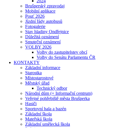
2024
Brušperský zpravodaj
Mobilní aplikace
Pouť 2026
Jízdní řády autobusů
Fotogalerie
Stav hladiny Ondřejnice
Důležitá oznámení
Smuteční oznámení
VOLBY 2026
Volby do zastupitelstev obcí
Volby do Senátu Parlamentu ČR
KONTAKTY
Základní informace
Starostka
Místostarostové
Městský úřad
Technický odbor
Národní dům (+ Informační centrum)
Veřejné pohřebiště města Brušperka
Hasiči
Sportovní hala a bazén
Základní škola
Mateřská škola
Základní umělecká škola