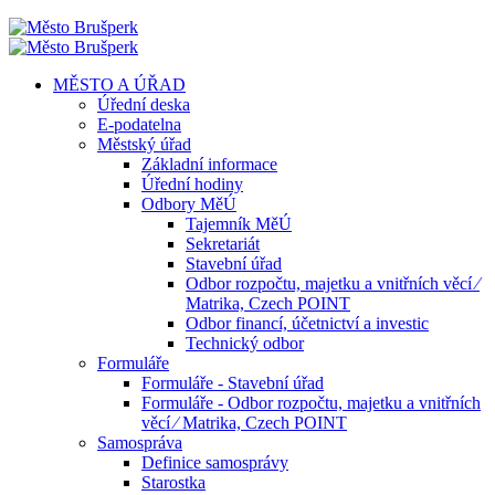
MĚSTO A ÚŘAD
Úřední deska
E-podatelna
Městský úřad
Základní informace
Úřední hodiny
Odbory MěÚ
Tajemník MěÚ
Sekretariát
Stavební úřad
Odbor rozpočtu, majetku a vnitřních věcí ⁄
Matrika, Czech POINT
Odbor financí, účetnictví a investic
Technický odbor
Formuláře
Formuláře - Stavební úřad
Formuláře - Odbor rozpočtu, majetku a vnitřních
věcí ⁄ Matrika, Czech POINT
Samospráva
Definice samosprávy
Starostka