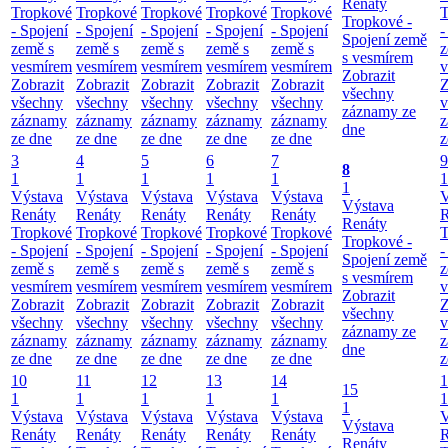
Renáty
Tropkové
Tropkové
Tropkové
Tropkové
Tropkové
T
Tropkové -
- Spojení
- Spojení
- Spojení
- Spojení
- Spojení
-
Spojení země
země s
země s
země s
země s
země s
z
s vesmírem
vesmírem
vesmírem
vesmírem
vesmírem
vesmírem
v
Zobrazit
Zobrazit
Zobrazit
Zobrazit
Zobrazit
Zobrazit
Z
všechny
všechny
všechny
všechny
všechny
všechny
v
záznamy ze
záznamy
záznamy
záznamy
záznamy
záznamy
z
dne
ze dne
ze dne
ze dne
ze dne
ze dne
z
3
4
5
6
7
9
8
1
1
1
1
1
1
1
Výstava
Výstava
Výstava
Výstava
Výstava
V
Výstava
Renáty
Renáty
Renáty
Renáty
Renáty
R
Renáty
Tropkové
Tropkové
Tropkové
Tropkové
Tropkové
T
Tropkové -
- Spojení
- Spojení
- Spojení
- Spojení
- Spojení
-
Spojení země
země s
země s
země s
země s
země s
z
s vesmírem
vesmírem
vesmírem
vesmírem
vesmírem
vesmírem
v
Zobrazit
Zobrazit
Zobrazit
Zobrazit
Zobrazit
Zobrazit
Z
všechny
všechny
všechny
všechny
všechny
všechny
v
záznamy ze
záznamy
záznamy
záznamy
záznamy
záznamy
z
dne
ze dne
ze dne
ze dne
ze dne
ze dne
z
10
11
12
13
14
1
15
1
1
1
1
1
1
1
Výstava
Výstava
Výstava
Výstava
Výstava
V
Výstava
Renáty
Renáty
Renáty
Renáty
Renáty
R
Renáty