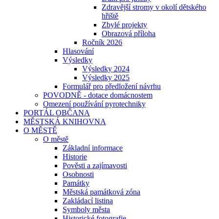
Zdravější stromy v okolí dětského
hřiště
Zbylé projekty
Obrazová příloha
Ročník 2026
Hlasování
Výsledky
Výsledky 2024
Výsledky 2025
Formulář pro předložení návrhu
POVODNĚ - dotace domácnostem
Omezení používání pyrotechniky
PORTÁL OBČANA
MĚSTSKÁ KNIHOVNA
O MĚSTĚ
O městě
Základní informace
Historie
Pověsti a zajímavosti
Osobnosti
Památky
Městská památková zóna
Zakládací listina
Symboly města
Historické fotografie