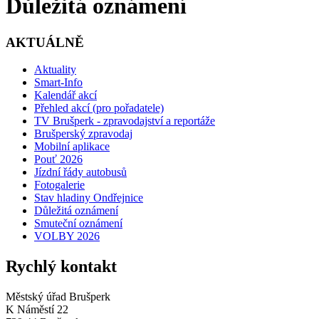
Důležitá oznámení
AKTUÁLNĚ
Aktuality
Smart-Info
Kalendář akcí
Přehled akcí (pro pořadatele)
TV Brušperk - zpravodajství a reportáže
Brušperský zpravodaj
Mobilní aplikace
Pouť 2026
Jízdní řády autobusů
Fotogalerie
Stav hladiny Ondřejnice
Důležitá oznámení
Smuteční oznámení
VOLBY 2026
Rychlý kontakt
Městský úřad Brušperk
K Náměstí 22