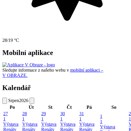
28/19 °C
Mobilní aplikace
Sledujte informace z našeho webu v
mobilní aplikaci –
V OBRAZE.
Kalendář
Srpen
2026
Po
Út
St
Čt
Pá
So
27
28
29
30
31
2
1
1
1
1
1
1
1
1
Výstava
Výstava
Výstava
Výstava
Výstava
V
Výstava
Renáty
Renáty
Renáty
Renáty
Renáty
R