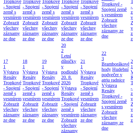
Tropkové
Tropkové
Tropkové
Tropkové
Tropkové
T
Tropkové -
- Spojení
- Spojení
- Spojení
- Spojení
- Spojení
-
Spojení země
země s
země s
země s
země s
země s
z
s vesmírem
vesmírem
vesmírem
vesmírem
vesmírem
vesmírem
v
Zobrazit
Zobrazit
Zobrazit
Zobrazit
Zobrazit
Zobrazit
Z
všechny
všechny
všechny
všechny
všechny
všechny
v
záznamy ze
záznamy
záznamy
záznamy
záznamy
záznamy
z
dne
ze dne
ze dne
ze dne
ze dne
ze dne
z
20
2
22
Letní
3
17
18
19
dílničky
21
2
Bramborákové
1
1
1
v
1
1
hody
Hudební
Výstava
Výstava
Výstava
podloubí
Výstava
V
podvečer v
Renáty
Renáty
Renáty
20. 8.
Renáty
R
atriu radnice
Tropkové
Tropkové
Tropkové
2026
Tropkové
T
Výstava
- Spojení
- Spojení
- Spojení
Výstava
- Spojení
-
Renáty
země s
země s
země s
Renáty
země s
z
Tropkové -
vesmírem
vesmírem
vesmírem
Tropkové
vesmírem
v
Spojení země
Zobrazit
Zobrazit
Zobrazit
- Spojení
Zobrazit
Z
s vesmírem
všechny
všechny
všechny
země s
všechny
v
Zobrazit
záznamy
záznamy
záznamy
vesmírem
záznamy
z
všechny
ze dne
ze dne
ze dne
Zobrazit
ze dne
z
záznamy ze
všechny
dne
záznamy