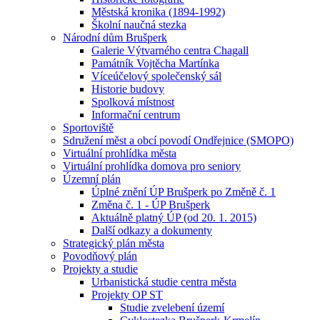
Městská kronika (1894-1992)
Školní naučná stezka
Národní dům Brušperk
Galerie Výtvarného centra Chagall
Památník Vojtěcha Martínka
Víceúčelový společenský sál
Historie budovy
Spolková místnost
Informační centrum
Sportoviště
Sdružení měst a obcí povodí Ondřejnice (SMOPO)
Virtuální prohlídka města
Virtuální prohlídka domova pro seniory
Územní plán
Úplné znění ÚP Brušperk po Změně č. 1
Změna č. 1 - ÚP Brušperk
Aktuálně platný ÚP (od 20. 1. 2015)
Další odkazy a dokumenty
Strategický plán města
Povodňový plán
Projekty a studie
Urbanistická studie centra města
Projekty OP ST
Studie zvelebení území