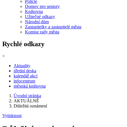
Policie
Domov pro seniory
Knihovna
Užitečné odkazy
Národní dům
Zastupitelky a zastupitelé města
Komise rady města
Rychlé odkazy
<
Aktuality
úřední deska
kalendář akcí
infocentrum
městská knihovna
Úvodní stránka
AKTUÁLNĚ
Důležitá oznámení
Vytisknout