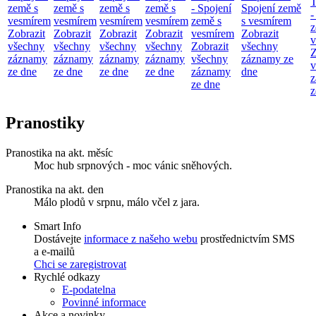
T
země s
země s
země s
země s
- Spojení
Spojení země
-
vesmírem
vesmírem
vesmírem
vesmírem
země s
s vesmírem
z
Zobrazit
Zobrazit
Zobrazit
Zobrazit
vesmírem
Zobrazit
v
všechny
všechny
všechny
všechny
Zobrazit
všechny
Z
záznamy
záznamy
záznamy
záznamy
všechny
záznamy ze
v
ze dne
ze dne
ze dne
ze dne
záznamy
dne
z
ze dne
z
Pranostiky
Pranostika na akt. měsíc
Moc hub srpnových - moc vánic sněhových.
Pranostika na akt. den
Málo plodů v srpnu, málo včel z jara.
Smart Info
Dostávejte
informace z našeho webu
prostřednictvím SMS
a e-mailů
Chci se zaregistrovat
Rychlé odkazy
E-podatelna
Povinné informace
Akce a novinky