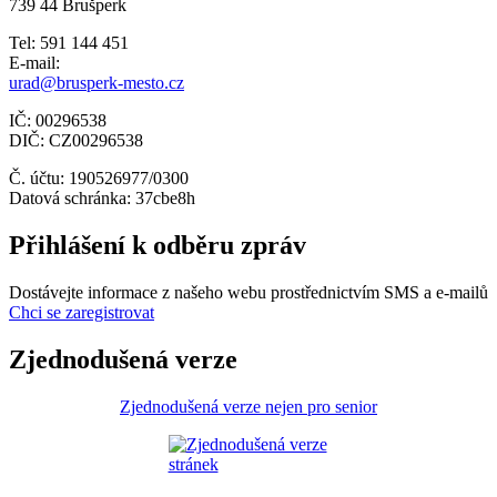
739 44 Brušperk
Tel: 591 144 451
E-mail:
urad@brusperk-mesto.cz
IČ: 00296538
DIČ: CZ00296538
Č. účtu: 190526977/0300
Datová schránka: 37cbe8h
Přihlášení k odběru zpráv
Dostávejte informace z našeho webu prostřednictvím SMS a e-mailů
Chci se zaregistrovat
Zjednodušená verze
Zjednodušená verze nejen pro senior