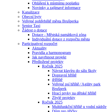
Ohlášení k místnímu poplatku
Novinky a zajímavé informace
Kanalizace
Obecní byty
Veřejné pohřebiště města Brušperka
Senior Taxi
Žádost o dotace
Dotace - Městská památková zóna
Individuální dotace z rozpočtu města
Participativní rozpočet
Aktuality
Pravidla a harmonogram
Jak navrhnout projekt
Předložené projekty
Ročník 2025
Návrat klavíru do sálu školy
Dopravní hřiště
iHřiště
Veřejné psí hřiště ⁄ Agility park
Brušperk
Hrací prvky na dětské hřiště
Zbylé projekty
Ročník 2025
Multifunkční hřiště u vodní nádrže
Dům pro jiřičky