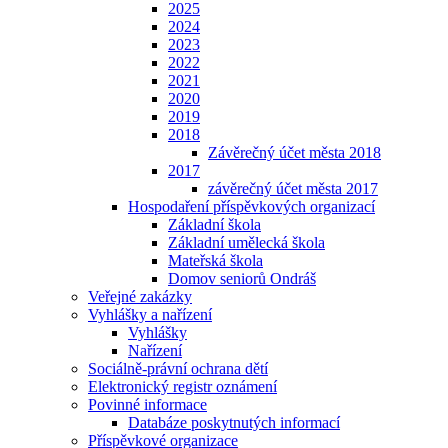
2025
2024
2023
2022
2021
2020
2019
2018
Závěrečný účet města 2018
2017
závěrečný účet města 2017
Hospodaření příspěvkových organizací
Základní škola
Základní umělecká škola
Mateřská škola
Domov seniorů Ondráš
Veřejné zakázky
Vyhlášky a nařízení
Vyhlášky
Nařízení
Sociálně-právní ochrana dětí
Elektronický registr oznámení
Povinné informace
Databáze poskytnutých informací
Příspěvkové organizace