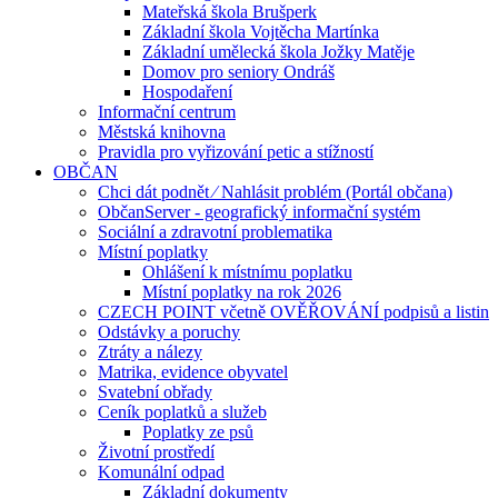
Mateřská škola Brušperk
Základní škola Vojtěcha Martínka
Základní umělecká škola Jožky Matěje
Domov pro seniory Ondráš
Hospodaření
Informační centrum
Městská knihovna
Pravidla pro vyřizování petic a stížností
OBČAN
Chci dát podnět ⁄ Nahlásit problém (Portál občana)
ObčanServer - geografický informační systém
Sociální a zdravotní problematika
Místní poplatky
Ohlášení k místnímu poplatku
Místní poplatky na rok 2026
CZECH POINT včetně OVĚŘOVÁNÍ podpisů a listin
Odstávky a poruchy
Ztráty a nálezy
Matrika, evidence obyvatel
Svatební obřady
Ceník poplatků a služeb
Poplatky ze psů
Životní prostředí
Komunální odpad
Základní dokumenty