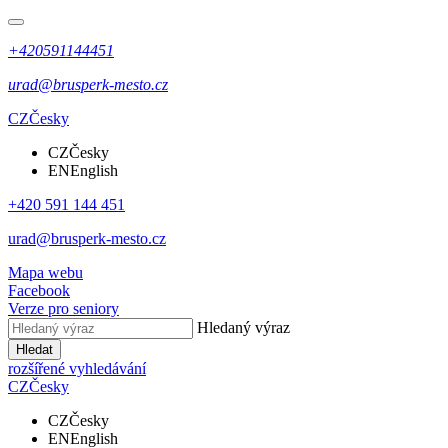
+420591144451
urad@brusperk-mesto.cz
CZ
Česky
CZ
Česky
EN
English
+420 591 144 451
urad@brusperk-mesto.cz
Mapa webu
Facebook
Verze pro seniory
Hledaný výraz
Hledat
rozšířené vyhledávání
CZ
Česky
CZ
Česky
EN
English