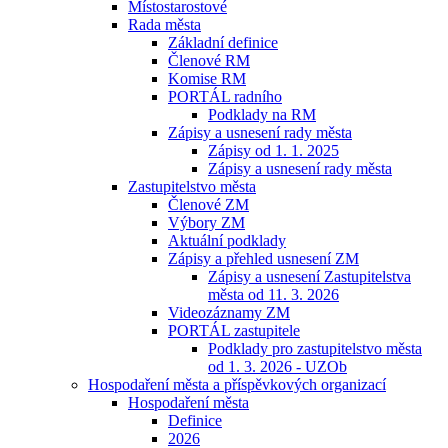
Místostarostové
Rada města
Základní definice
Členové RM
Komise RM
PORTÁL radního
Podklady na RM
Zápisy a usnesení rady města
Zápisy od 1. 1. 2025
Zápisy a usnesení rady města
Zastupitelstvo města
Členové ZM
Výbory ZM
Aktuální podklady
Zápisy a přehled usnesení ZM
Zápisy a usnesení Zastupitelstva
města od 11. 3. 2026
Videozáznamy ZM
PORTÁL zastupitele
Podklady pro zastupitelstvo města
od 1. 3. 2026 - UZOb
Hospodaření města a příspěvkových organizací
Hospodaření města
Definice
2026