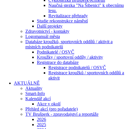
Cyklostezka Brušperk-Krmelín
Naučná stezka "Na Šibenici" k obecnímu
lesu.
Revitalizace přehrady
Studie rekonstrukce náměstí
Další projekty
Zdravotnictví - kontakty
Logomanuál města
Databáze kroužků, sportovních oddílů / aktivit a
místních podnikatelů
Podnikatelé / OSVČ
Kroužky / sportovní oddíly / aktivity
Registrace do databáze
Registrace podnikatelů / OSVČ
Registrace kroužků / sportovních oddílů a
aktivit
AKTUÁLNĚ
Aktuality
Smart-Info
Kalendář akcí
Akce v okolí
Přehled akcí (pro pořadatele)
TV Brušperk - zpravodajství a reportáže
2026
2025