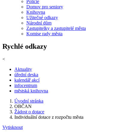
Policie
Domov pro seniory
Knihovna
Užitečné odkazy
Národní dům
Zastupitelky a zastupitelé města
Komise rady města
Rychlé odkazy
<
Aktuality
úřední deska
kalendář akcí
infocentrum
městská knihovna
Úvodní stránka
OBČAN
Žádost o dotace
Individuální dotace z rozpočtu města
Vytisknout