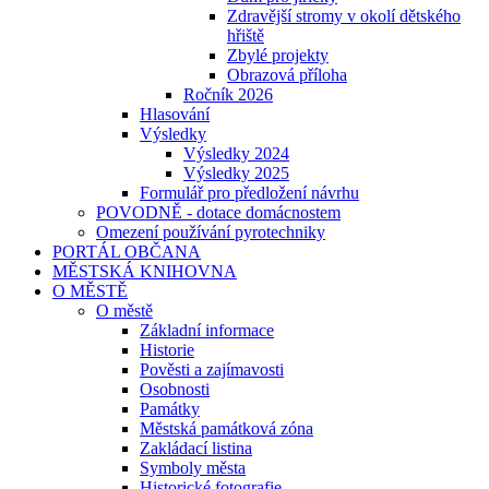
Zdravější stromy v okolí dětského
hřiště
Zbylé projekty
Obrazová příloha
Ročník 2026
Hlasování
Výsledky
Výsledky 2024
Výsledky 2025
Formulář pro předložení návrhu
POVODNĚ - dotace domácnostem
Omezení používání pyrotechniky
PORTÁL OBČANA
MĚSTSKÁ KNIHOVNA
O MĚSTĚ
O městě
Základní informace
Historie
Pověsti a zajímavosti
Osobnosti
Památky
Městská památková zóna
Zakládací listina
Symboly města
Historické fotografie