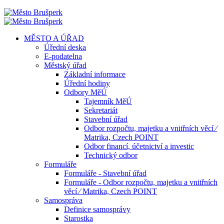
MĚSTO A ÚŘAD
Úřední deska
E-podatelna
Městský úřad
Základní informace
Úřední hodiny
Odbory MěÚ
Tajemník MěÚ
Sekretariát
Stavební úřad
Odbor rozpočtu, majetku a vnitřních věcí ⁄
Matrika, Czech POINT
Odbor financí, účetnictví a investic
Technický odbor
Formuláře
Formuláře - Stavební úřad
Formuláře - Odbor rozpočtu, majetku a vnitřních
věcí ⁄ Matrika, Czech POINT
Samospráva
Definice samosprávy
Starostka