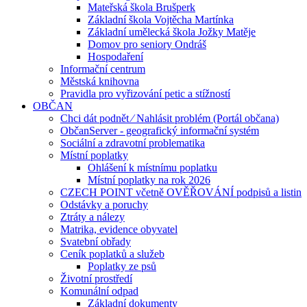
Mateřská škola Brušperk
Základní škola Vojtěcha Martínka
Základní umělecká škola Jožky Matěje
Domov pro seniory Ondráš
Hospodaření
Informační centrum
Městská knihovna
Pravidla pro vyřizování petic a stížností
OBČAN
Chci dát podnět ⁄ Nahlásit problém (Portál občana)
ObčanServer - geografický informační systém
Sociální a zdravotní problematika
Místní poplatky
Ohlášení k místnímu poplatku
Místní poplatky na rok 2026
CZECH POINT včetně OVĚŘOVÁNÍ podpisů a listin
Odstávky a poruchy
Ztráty a nálezy
Matrika, evidence obyvatel
Svatební obřady
Ceník poplatků a služeb
Poplatky ze psů
Životní prostředí
Komunální odpad
Základní dokumenty