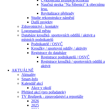
Cyklostezka Brušperk-Krmelín
Naučná stezka "Na Šibenici" k obecnímu
lesu.
Revitalizace přehrady
Studie rekonstrukce náměstí
Další projekty
Zdravotnictví - kontakty
Logomanuál města
Databáze kroužků, sportovních oddílů / aktivit a
místních podnikatelů
Podnikatelé / OSVČ
Kroužky / sportovní oddíly / aktivity
Registrace do databáze
Registrace podnikatelů / OSVČ
Registrace kroužků / sportovních oddílů a
aktivit
AKTUÁLNĚ
Aktuality
Smart-Info
Kalendář akcí
Akce v okolí
Přehled akcí (pro pořadatele)
TV Brušperk - zpravodajství a reportáže
2026
2025