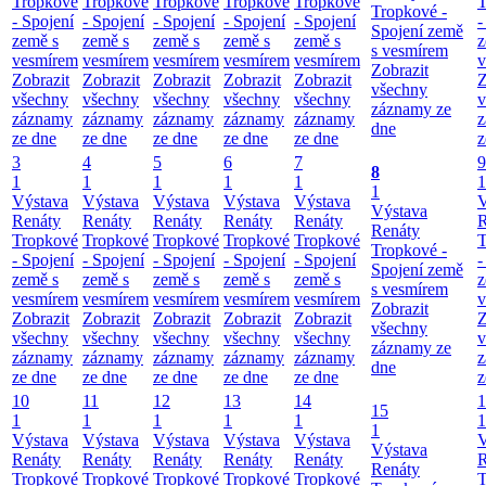
Tropkové
Tropkové
Tropkové
Tropkové
Tropkové
T
Tropkové -
- Spojení
- Spojení
- Spojení
- Spojení
- Spojení
-
Spojení země
země s
země s
země s
země s
země s
z
s vesmírem
vesmírem
vesmírem
vesmírem
vesmírem
vesmírem
v
Zobrazit
Zobrazit
Zobrazit
Zobrazit
Zobrazit
Zobrazit
Z
všechny
všechny
všechny
všechny
všechny
všechny
v
záznamy ze
záznamy
záznamy
záznamy
záznamy
záznamy
z
dne
ze dne
ze dne
ze dne
ze dne
ze dne
z
3
4
5
6
7
9
8
1
1
1
1
1
1
1
Výstava
Výstava
Výstava
Výstava
Výstava
V
Výstava
Renáty
Renáty
Renáty
Renáty
Renáty
R
Renáty
Tropkové
Tropkové
Tropkové
Tropkové
Tropkové
T
Tropkové -
- Spojení
- Spojení
- Spojení
- Spojení
- Spojení
-
Spojení země
země s
země s
země s
země s
země s
z
s vesmírem
vesmírem
vesmírem
vesmírem
vesmírem
vesmírem
v
Zobrazit
Zobrazit
Zobrazit
Zobrazit
Zobrazit
Zobrazit
Z
všechny
všechny
všechny
všechny
všechny
všechny
v
záznamy ze
záznamy
záznamy
záznamy
záznamy
záznamy
z
dne
ze dne
ze dne
ze dne
ze dne
ze dne
z
10
11
12
13
14
1
15
1
1
1
1
1
1
1
Výstava
Výstava
Výstava
Výstava
Výstava
V
Výstava
Renáty
Renáty
Renáty
Renáty
Renáty
R
Renáty
Tropkové
Tropkové
Tropkové
Tropkové
Tropkové
T