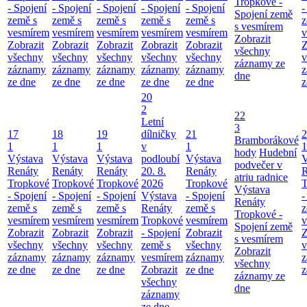
Tropkové -
- Spojení
- Spojení
- Spojení
- Spojení
- Spojení
-
Spojení země
země s
země s
země s
země s
země s
z
s vesmírem
vesmírem
vesmírem
vesmírem
vesmírem
vesmírem
v
Zobrazit
Zobrazit
Zobrazit
Zobrazit
Zobrazit
Zobrazit
Z
všechny
všechny
všechny
všechny
všechny
všechny
v
záznamy ze
záznamy
záznamy
záznamy
záznamy
záznamy
z
dne
ze dne
ze dne
ze dne
ze dne
ze dne
z
20
2
22
Letní
3
17
18
19
dílničky
21
2
Bramborákové
1
1
1
v
1
1
hody
Hudební
Výstava
Výstava
Výstava
podloubí
Výstava
V
podvečer v
Renáty
Renáty
Renáty
20. 8.
Renáty
R
atriu radnice
Tropkové
Tropkové
Tropkové
2026
Tropkové
T
Výstava
- Spojení
- Spojení
- Spojení
Výstava
- Spojení
-
Renáty
země s
země s
země s
Renáty
země s
z
Tropkové -
vesmírem
vesmírem
vesmírem
Tropkové
vesmírem
v
Spojení země
Zobrazit
Zobrazit
Zobrazit
- Spojení
Zobrazit
Z
s vesmírem
všechny
všechny
všechny
země s
všechny
v
Zobrazit
záznamy
záznamy
záznamy
vesmírem
záznamy
z
všechny
ze dne
ze dne
ze dne
Zobrazit
ze dne
z
záznamy ze
všechny
dne
záznamy
ze dne