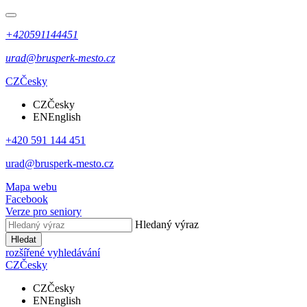
+420591144451
urad@brusperk-mesto.cz
CZ
Česky
CZ
Česky
EN
English
+420 591 144 451
urad@brusperk-mesto.cz
Mapa webu
Facebook
Verze pro seniory
Hledaný výraz
Hledat
rozšířené vyhledávání
CZ
Česky
CZ
Česky
EN
English