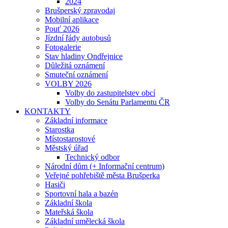
2024
Brušperský zpravodaj
Mobilní aplikace
Pouť 2026
Jízdní řády autobusů
Fotogalerie
Stav hladiny Ondřejnice
Důležitá oznámení
Smuteční oznámení
VOLBY 2026
Volby do zastupitelstev obcí
Volby do Senátu Parlamentu ČR
KONTAKTY
Základní informace
Starostka
Místostarostové
Městský úřad
Technický odbor
Národní dům (+ Informační centrum)
Veřejné pohřebiště města Brušperka
Hasiči
Sportovní hala a bazén
Základní škola
Mateřská škola
Základní umělecká škola