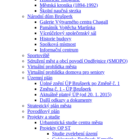
Městská kronika (1894-1992)
Školní naučná stezka
Národní dům Brušperk
Galerie Výtvarného centra Chagall
Památník Vojtěcha Martínka
Víceúčelový společenský sál
Historie budovy
Spolková místnost
Informační centrum
Sportoviště
Sdružení měst a obcí povodí Ondřejnice (SMOPO)
Virtuální prohlídka města
Virtuální prohlídka domova pro seniory
Územní plán
Úplné znění ÚP Brušperk po Změně č. 1
Změna č. 1 - ÚP Brušperk
Aktuálně platný ÚP (od 20. 1. 2015)
Další odkazy a dokumenty
Strategický plán města
Povodňový plán
Projekty a studie
Urbanistická studie centra města
Projekty OP ST
Studie zvelebení území