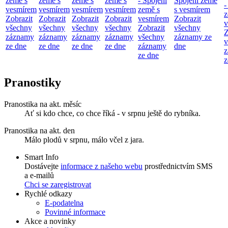
země s
země s
země s
země s
- Spojení
Spojení země
-
vesmírem
vesmírem
vesmírem
vesmírem
země s
s vesmírem
z
Zobrazit
Zobrazit
Zobrazit
Zobrazit
vesmírem
Zobrazit
v
všechny
všechny
všechny
všechny
Zobrazit
všechny
Z
záznamy
záznamy
záznamy
záznamy
všechny
záznamy ze
v
ze dne
ze dne
ze dne
ze dne
záznamy
dne
z
ze dne
z
Pranostiky
Pranostika na akt. měsíc
Ať si kdo chce, co chce říká - v srpnu ještě do rybníka.
Pranostika na akt. den
Málo plodů v srpnu, málo včel z jara.
Smart Info
Dostávejte
informace z našeho webu
prostřednictvím SMS
a e-mailů
Chci se zaregistrovat
Rychlé odkazy
E-podatelna
Povinné informace
Akce a novinky