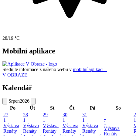
28/19 °C
Mobilní aplikace
Sledujte informace z našeho webu v
mobilní aplikaci –
V OBRAZE.
Kalendář
Srpen
2026
Po
Út
St
Čt
Pá
So
27
28
29
30
31
2
1
1
1
1
1
1
1
1
Výstava
Výstava
Výstava
Výstava
Výstava
V
Výstava
Renáty
Renáty
Renáty
Renáty
Renáty
R
Renáty