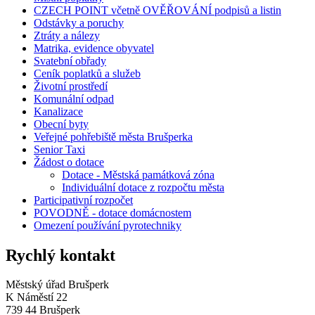
CZECH POINT včetně OVĚŘOVÁNÍ podpisů a listin
Odstávky a poruchy
Ztráty a nálezy
Matrika, evidence obyvatel
Svatební obřady
Ceník poplatků a služeb
Životní prostředí
Komunální odpad
Kanalizace
Obecní byty
Veřejné pohřebiště města Brušperka
Senior Taxi
Žádost o dotace
Dotace - Městská památková zóna
Individuální dotace z rozpočtu města
Participativní rozpočet
POVODNĚ - dotace domácnostem
Omezení používání pyrotechniky
Rychlý kontakt
Městský úřad Brušperk
K Náměstí 22
739 44 Brušperk