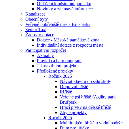
Ohlášení k místnímu poplatku
Novinky a zajímavé informace
Kanalizace
Obecní byty
Veřejné pohřebiště města Brušperka
Senior Taxi
Žádost o dotace
Dotace - Městská památková zóna
Individuální dotace z rozpočtu města
Participativní rozpočet
Aktuality
Pravidla a harmonogram
Jak navrhnout projekt
Předložené projekty
Ročník 2025
Návrat klavíru do sálu školy
Dopravní hřiště
iHřiště
Veřejné psí hřiště ⁄ Agility park
Brušperk
Hrací prvky na dětské hřiště
Zbylé projekty
Ročník 2025
Multifunkční hřiště u vodní nádrže
Dům pro jiřičky