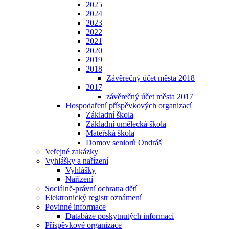
2025
2024
2023
2022
2021
2020
2019
2018
Závěrečný účet města 2018
2017
závěrečný účet města 2017
Hospodaření příspěvkových organizací
Základní škola
Základní umělecká škola
Mateřská škola
Domov seniorů Ondráš
Veřejné zakázky
Vyhlášky a nařízení
Vyhlášky
Nařízení
Sociálně-právní ochrana dětí
Elektronický registr oznámení
Povinné informace
Databáze poskytnutých informací
Příspěvkové organizace