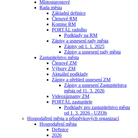
Místostarostové
Rada města
Základní definice
Členové RM
Komise RM
PORTÁL radního
Podklady na RM
Zápisy a usnesení rady města
Zápisy od 1. 1. 2025
Zápisy a usnesení rady města
Zastupitelstvo města
Členové ZM
Výbory ZM
Aktuální podklady
Zápisy a přehled usnesení ZM
Zápisy a usnesení Zastupitelstva
města od 11. 3. 2026
Videozáznamy ZM
PORTÁL zastupitele
Podklady pro zastupitelstvo města
od 1. 3. 2026 - UZOb
Hospodaření města a příspěvkových organizací
Hospodaření města
Definice
2026