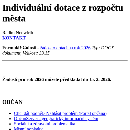
Individuální dotace z rozpočtu
města
Radim Neuwirth
KONTAKT
Formulář žádosti
-
žádost o dotaci na rok 2026
Typ: DOCX
dokument, Velikost: 33.15
Žádosti pro rok 2026 můžete předkládat do 15. 2. 2026.
OBČAN
Chci dát podnět ⁄ Nahlásit problém (Portál občana)
ObčanServer - geografický informační systém
Sociální a zdravotní problematika
Místní poplatky