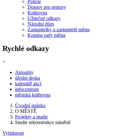
Policie
Domov pro seniory
Knihovna
Užitečné odkazy
Národní dům
Zastupitelky a zastupitelé města
Komise rady města
Rychlé odkazy
<
Aktuality
úřední deska
kalendář akcí
infocentrum
městská knihovna
Úvodní stránka
O MĚSTĚ
Projekty a studie
Studie rekonstrukce náměstí
Vytisknout