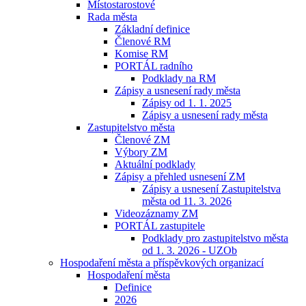
Místostarostové
Rada města
Základní definice
Členové RM
Komise RM
PORTÁL radního
Podklady na RM
Zápisy a usnesení rady města
Zápisy od 1. 1. 2025
Zápisy a usnesení rady města
Zastupitelstvo města
Členové ZM
Výbory ZM
Aktuální podklady
Zápisy a přehled usnesení ZM
Zápisy a usnesení Zastupitelstva
města od 11. 3. 2026
Videozáznamy ZM
PORTÁL zastupitele
Podklady pro zastupitelstvo města
od 1. 3. 2026 - UZOb
Hospodaření města a příspěvkových organizací
Hospodaření města
Definice
2026