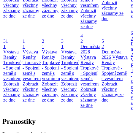
Zobrazit
všechny
všechny
všechny
všechny
vesmírem
v
všechny
záznamy
záznamy
záznamy
záznamy
Zobrazit
z
záznamy ze
ze dne
ze dne
ze dne
ze dne
všechny
z
dne
záznamy
ze dne
6
4
2
31
1
2
3
2
5
1
1
1
1
Den města
2
m
Výstava
Výstava
Výstava
Výstava
2026
Den města
2
Renáty
Renáty
Renáty
Renáty
Výstava
2026
Výstava
V
Tropkové
Tropkové
Tropkové
Tropkové
Renáty
Renáty
R
- Spojení
- Spojení
- Spojení
- Spojení
Tropkové
Tropkové -
T
země s
země s
země s
země s
- Spojení
Spojení země
-
vesmírem
vesmírem
vesmírem
vesmírem
země s
s vesmírem
z
Zobrazit
Zobrazit
Zobrazit
Zobrazit
vesmírem
Zobrazit
v
všechny
všechny
všechny
všechny
Zobrazit
všechny
Z
záznamy
záznamy
záznamy
záznamy
všechny
záznamy ze
v
ze dne
ze dne
ze dne
ze dne
záznamy
dne
z
ze dne
z
Pranostiky