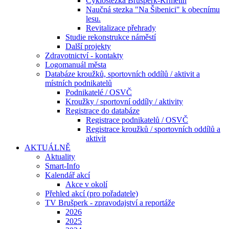
Cyklostezka Brušperk-Krmelín
Naučná stezka "Na Šibenici" k obecnímu
lesu.
Revitalizace přehrady
Studie rekonstrukce náměstí
Další projekty
Zdravotnictví - kontakty
Logomanuál města
Databáze kroužků, sportovních oddílů / aktivit a
místních podnikatelů
Podnikatelé / OSVČ
Kroužky / sportovní oddíly / aktivity
Registrace do databáze
Registrace podnikatelů / OSVČ
Registrace kroužků / sportovních oddílů a
aktivit
AKTUÁLNĚ
Aktuality
Smart-Info
Kalendář akcí
Akce v okolí
Přehled akcí (pro pořadatele)
TV Brušperk - zpravodajství a reportáže
2026
2025