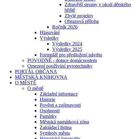
Zdravější stromy v okolí dětského
hřiště
Zbylé projekty
Obrazová příloha
Ročník 2026
Hlasování
Výsledky
Výsledky 2024
Výsledky 2025
Formulář pro předložení návrhu
POVODNĚ - dotace domácnostem
Omezení používání pyrotechniky
PORTÁL OBČANA
MĚSTSKÁ KNIHOVNA
O MĚSTĚ
O městě
Základní informace
Historie
Pověsti a zajímavosti
Osobnosti
Památky
Městská památková zóna
Zakládací listina
Symboly města
Historické fotografie