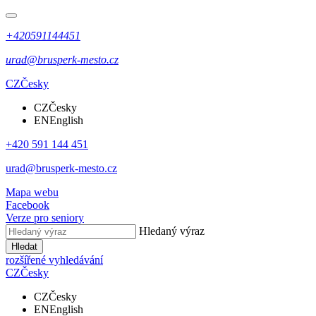
+420591144451
urad@brusperk-mesto.cz
CZ
Česky
CZ
Česky
EN
English
+420 591 144 451
urad@brusperk-mesto.cz
Mapa webu
Facebook
Verze pro seniory
Hledaný výraz
Hledat
rozšířené vyhledávání
CZ
Česky
CZ
Česky
EN
English