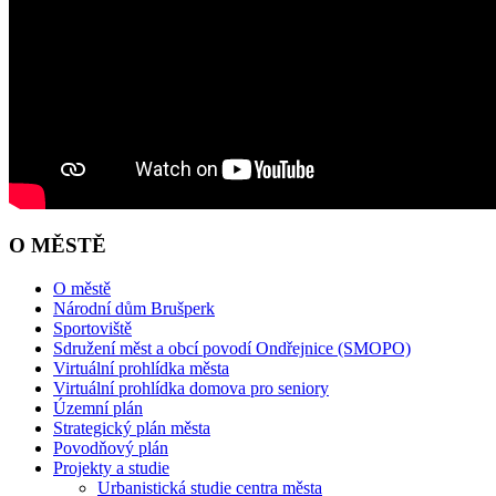
O MĚSTĚ
O městě
Národní dům Brušperk
Sportoviště
Sdružení měst a obcí povodí Ondřejnice (SMOPO)
Virtuální prohlídka města
Virtuální prohlídka domova pro seniory
Územní plán
Strategický plán města
Povodňový plán
Projekty a studie
Urbanistická studie centra města