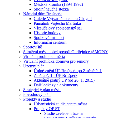
Městská kronika (1894-1992)
Školní naučná stezka
Národní dům Brušperk
Galerie Výtvarného centra Chagall
Památník Vojtěcha Martínka
Víceúčelový společenský sál
Historie budovy
Spolková místnost
Informační centrum
Sportoviště
Sdružení měst a obcí povodí Ondřejnice (SMOPO)
Virtuální prohlídka města
Virtuální prohlídka domova pro seniory
Územní plán
Úplné znění ÚP Brušperk po Změně č. 1
Změna č. 1 - ÚP Brušperk
Aktuálně platný ÚP (od 20. 1. 2015)
Další odkazy a dokumenty
Strategický plán města
Povodňový plán
Projekty a studie
Urbanistická studie centra města
Projekty OP ST
Studie zvelebení území