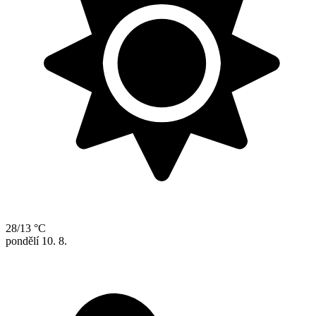
28/13 °C
pondělí
10. 8.