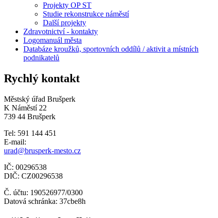
Projekty OP ST
Studie rekonstrukce náměstí
Další projekty
Zdravotnictví - kontakty
Logomanuál města
Databáze kroužků, sportovních oddílů / aktivit a místních
podnikatelů
Rychlý kontakt
Městský úřad Brušperk
K Náměstí 22
739 44 Brušperk
Tel: 591 144 451
E-mail:
urad@brusperk-mesto.cz
IČ: 00296538
DIČ: CZ00296538
Č. účtu: 190526977/0300
Datová schránka: 37cbe8h