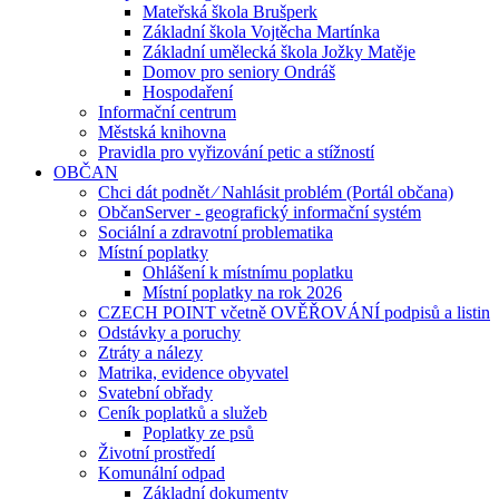
Mateřská škola Brušperk
Základní škola Vojtěcha Martínka
Základní umělecká škola Jožky Matěje
Domov pro seniory Ondráš
Hospodaření
Informační centrum
Městská knihovna
Pravidla pro vyřizování petic a stížností
OBČAN
Chci dát podnět ⁄ Nahlásit problém (Portál občana)
ObčanServer - geografický informační systém
Sociální a zdravotní problematika
Místní poplatky
Ohlášení k místnímu poplatku
Místní poplatky na rok 2026
CZECH POINT včetně OVĚŘOVÁNÍ podpisů a listin
Odstávky a poruchy
Ztráty a nálezy
Matrika, evidence obyvatel
Svatební obřady
Ceník poplatků a služeb
Poplatky ze psů
Životní prostředí
Komunální odpad
Základní dokumenty