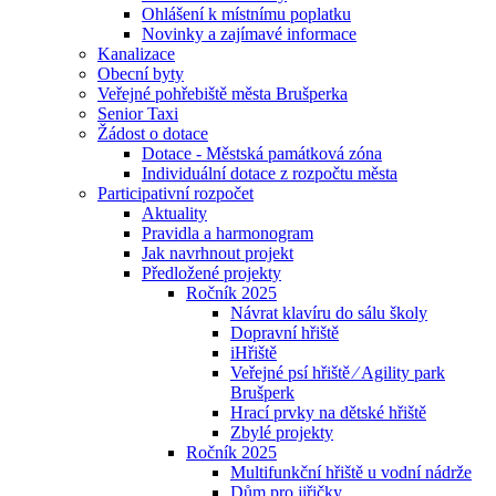
Ohlášení k místnímu poplatku
Novinky a zajímavé informace
Kanalizace
Obecní byty
Veřejné pohřebiště města Brušperka
Senior Taxi
Žádost o dotace
Dotace - Městská památková zóna
Individuální dotace z rozpočtu města
Participativní rozpočet
Aktuality
Pravidla a harmonogram
Jak navrhnout projekt
Předložené projekty
Ročník 2025
Návrat klavíru do sálu školy
Dopravní hřiště
iHřiště
Veřejné psí hřiště ⁄ Agility park
Brušperk
Hrací prvky na dětské hřiště
Zbylé projekty
Ročník 2025
Multifunkční hřiště u vodní nádrže
Dům pro jiřičky