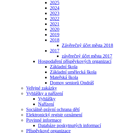
2025
2024
2023
2022
2021
2020
2019
2018
Závěrečný účet města 2018
2017
závěrečný účet města 2017
Hospodaření příspěvkových organizací
Základní škola
Základní umělecká škola
Mateřská škola
Domov seniorů Ondráš
Veřejné zakázky
Vyhlášky a nařízení
Vyhlášky
Nařízení
Sociálně-právní ochrana dětí
Elektronický registr oznámení
Povinné informace
Databáze poskytnutých informací
Příspěvkové organizace