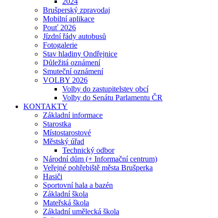
2024
Brušperský zpravodaj
Mobilní aplikace
Pouť 2026
Jízdní řády autobusů
Fotogalerie
Stav hladiny Ondřejnice
Důležitá oznámení
Smuteční oznámení
VOLBY 2026
Volby do zastupitelstev obcí
Volby do Senátu Parlamentu ČR
KONTAKTY
Základní informace
Starostka
Místostarostové
Městský úřad
Technický odbor
Národní dům (+ Informační centrum)
Veřejné pohřebiště města Brušperka
Hasiči
Sportovní hala a bazén
Základní škola
Mateřská škola
Základní umělecká škola