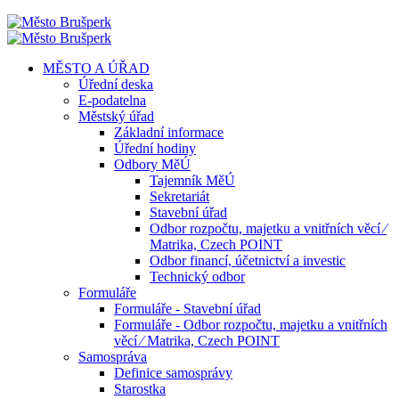
MĚSTO A ÚŘAD
Úřední deska
E-podatelna
Městský úřad
Základní informace
Úřední hodiny
Odbory MěÚ
Tajemník MěÚ
Sekretariát
Stavební úřad
Odbor rozpočtu, majetku a vnitřních věcí ⁄
Matrika, Czech POINT
Odbor financí, účetnictví a investic
Technický odbor
Formuláře
Formuláře - Stavební úřad
Formuláře - Odbor rozpočtu, majetku a vnitřních
věcí ⁄ Matrika, Czech POINT
Samospráva
Definice samosprávy
Starostka