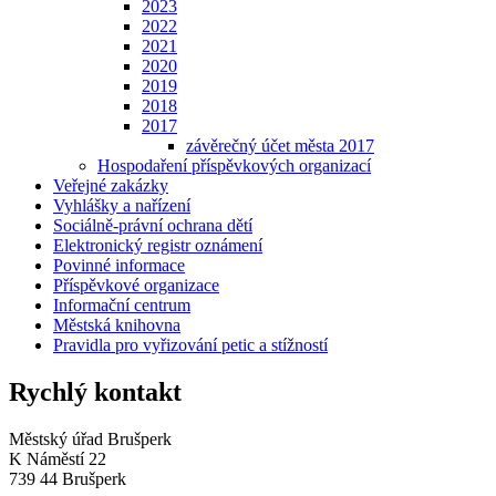
2023
2022
2021
2020
2019
2018
2017
závěrečný účet města 2017
Hospodaření příspěvkových organizací
Veřejné zakázky
Vyhlášky a nařízení
Sociálně-právní ochrana dětí
Elektronický registr oznámení
Povinné informace
Příspěvkové organizace
Informační centrum
Městská knihovna
Pravidla pro vyřizování petic a stížností
Rychlý kontakt
Městský úřad Brušperk
K Náměstí 22
739 44 Brušperk