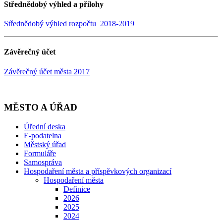
Střednědobý výhled a přílohy
Střednědobý výhled rozpočtu 2018-2019
Závěrečný účet
Závěrečný účet města 2017
MĚSTO A ÚŘAD
Úřední deska
E-podatelna
Městský úřad
Formuláře
Samospráva
Hospodaření města a příspěvkových organizací
Hospodaření města
Definice
2026
2025
2024