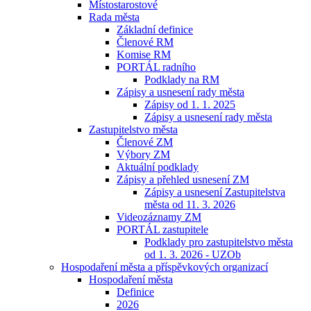
Místostarostové
Rada města
Základní definice
Členové RM
Komise RM
PORTÁL radního
Podklady na RM
Zápisy a usnesení rady města
Zápisy od 1. 1. 2025
Zápisy a usnesení rady města
Zastupitelstvo města
Členové ZM
Výbory ZM
Aktuální podklady
Zápisy a přehled usnesení ZM
Zápisy a usnesení Zastupitelstva
města od 11. 3. 2026
Videozáznamy ZM
PORTÁL zastupitele
Podklady pro zastupitelstvo města
od 1. 3. 2026 - UZOb
Hospodaření města a příspěvkových organizací
Hospodaření města
Definice
2026