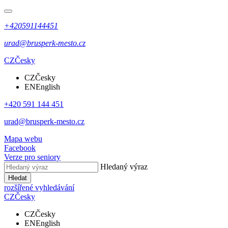
+420591144451
urad@brusperk-mesto.cz
CZ
Česky
CZ
Česky
EN
English
+420 591 144 451
urad@brusperk-mesto.cz
Mapa webu
Facebook
Verze pro seniory
Hledaný výraz
Hledat
rozšířené vyhledávání
CZ
Česky
CZ
Česky
EN
English