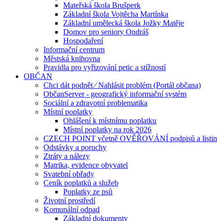
Mateřská škola Brušperk
Základní škola Vojtěcha Martínka
Základní umělecká škola Jožky Matěje
Domov pro seniory Ondráš
Hospodaření
Informační centrum
Městská knihovna
Pravidla pro vyřizování petic a stížností
OBČAN
Chci dát podnět ⁄ Nahlásit problém (Portál občana)
ObčanServer - geografický informační systém
Sociální a zdravotní problematika
Místní poplatky
Ohlášení k místnímu poplatku
Místní poplatky na rok 2026
CZECH POINT včetně OVĚŘOVÁNÍ podpisů a listin
Odstávky a poruchy
Ztráty a nálezy
Matrika, evidence obyvatel
Svatební obřady
Ceník poplatků a služeb
Poplatky ze psů
Životní prostředí
Komunální odpad
Základní dokumenty