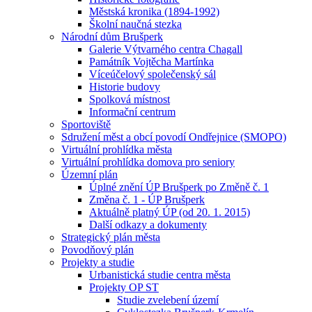
Městská kronika (1894-1992)
Školní naučná stezka
Národní dům Brušperk
Galerie Výtvarného centra Chagall
Památník Vojtěcha Martínka
Víceúčelový společenský sál
Historie budovy
Spolková místnost
Informační centrum
Sportoviště
Sdružení měst a obcí povodí Ondřejnice (SMOPO)
Virtuální prohlídka města
Virtuální prohlídka domova pro seniory
Územní plán
Úplné znění ÚP Brušperk po Změně č. 1
Změna č. 1 - ÚP Brušperk
Aktuálně platný ÚP (od 20. 1. 2015)
Další odkazy a dokumenty
Strategický plán města
Povodňový plán
Projekty a studie
Urbanistická studie centra města
Projekty OP ST
Studie zvelebení území