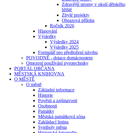
Zdravější stromy v okolí dětského
hřiště
Zbylé projekty
Obrazová příloha
Ročník 2026
Hlasování
Výsledky
Výsledky 2024
Výsledky 2025
Formulář pro předložení návrhu
POVODNĚ - dotace domácnostem
Omezení používání pyrotechniky
PORTÁL OBČANA
MĚSTSKÁ KNIHOVNA
O MĚSTĚ
O městě
Základní informace
Historie
Pověsti a zajímavosti
Osobnosti
Památky
Městská památková zóna
Zakládací listina
Symboly města
Historické fotografie