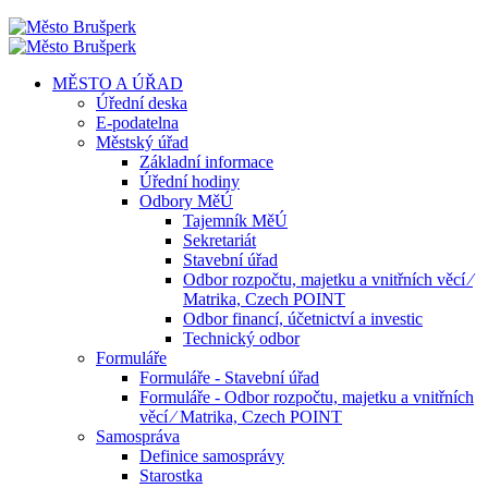
MĚSTO A ÚŘAD
Úřední deska
E-podatelna
Městský úřad
Základní informace
Úřední hodiny
Odbory MěÚ
Tajemník MěÚ
Sekretariát
Stavební úřad
Odbor rozpočtu, majetku a vnitřních věcí ⁄
Matrika, Czech POINT
Odbor financí, účetnictví a investic
Technický odbor
Formuláře
Formuláře - Stavební úřad
Formuláře - Odbor rozpočtu, majetku a vnitřních
věcí ⁄ Matrika, Czech POINT
Samospráva
Definice samosprávy
Starostka