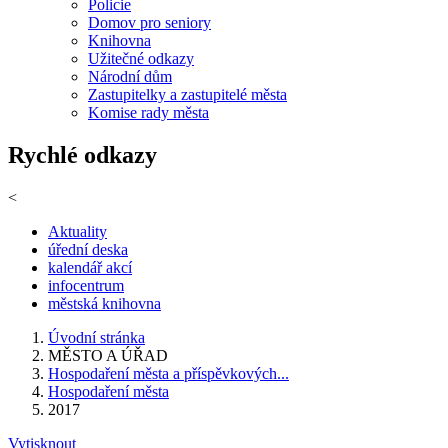
Policie
Domov pro seniory
Knihovna
Užitečné odkazy
Národní dům
Zastupitelky a zastupitelé města
Komise rady města
Rychlé odkazy
<
Aktuality
úřední deska
kalendář akcí
infocentrum
městská knihovna
Úvodní stránka
MĚSTO A ÚŘAD
Hospodaření města a příspěvkových...
Hospodaření města
2017
Vytisknout