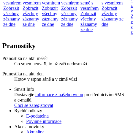
-
vesmírem
vesmírem
vesmírem
vesmírem
země s
s vesmírem
z
Zobrazit
Zobrazit
Zobrazit
Zobrazit
vesmírem
Zobrazit
v
všechny
všechny
všechny
všechny
Zobrazit
všechny
Z
záznamy
záznamy
záznamy
záznamy
všechny
záznamy ze
v
ze dne
ze dne
ze dne
ze dne
záznamy
dne
z
ze dne
z
Pranostiky
Pranostika na akt. měsíc
Co srpen neuvaří, to už září nedosmaží.
Pranostika na akt. den
Hotov v srpnu sáně a v zimě vůz!
Smart Info
Dostávejte
informace z našeho webu
prostřednictvím SMS
a e-mailů
Chci se zaregistrovat
Rychlé odkazy
E-podatelna
Povinné informace
Akce a novinky
Aktuality