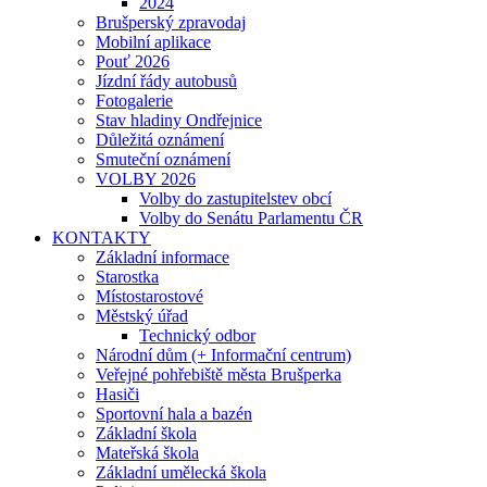
2024
Brušperský zpravodaj
Mobilní aplikace
Pouť 2026
Jízdní řády autobusů
Fotogalerie
Stav hladiny Ondřejnice
Důležitá oznámení
Smuteční oznámení
VOLBY 2026
Volby do zastupitelstev obcí
Volby do Senátu Parlamentu ČR
KONTAKTY
Základní informace
Starostka
Místostarostové
Městský úřad
Technický odbor
Národní dům (+ Informační centrum)
Veřejné pohřebiště města Brušperka
Hasiči
Sportovní hala a bazén
Základní škola
Mateřská škola
Základní umělecká škola