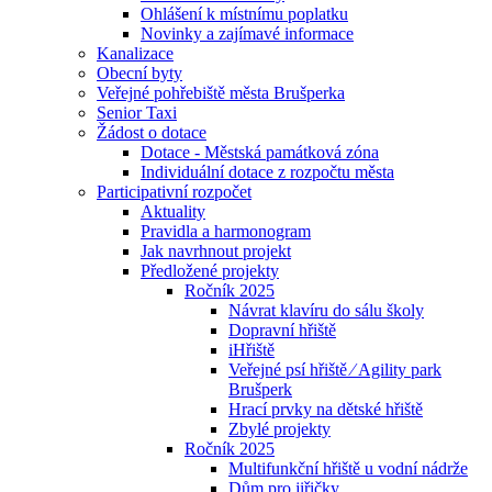
Ohlášení k místnímu poplatku
Novinky a zajímavé informace
Kanalizace
Obecní byty
Veřejné pohřebiště města Brušperka
Senior Taxi
Žádost o dotace
Dotace - Městská památková zóna
Individuální dotace z rozpočtu města
Participativní rozpočet
Aktuality
Pravidla a harmonogram
Jak navrhnout projekt
Předložené projekty
Ročník 2025
Návrat klavíru do sálu školy
Dopravní hřiště
iHřiště
Veřejné psí hřiště ⁄ Agility park
Brušperk
Hrací prvky na dětské hřiště
Zbylé projekty
Ročník 2025
Multifunkční hřiště u vodní nádrže
Dům pro jiřičky