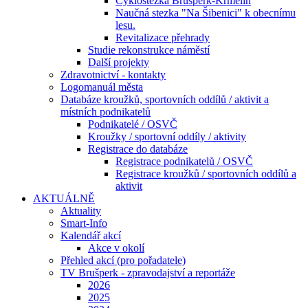
Cyklostezka Brušperk-Krmelín
Naučná stezka "Na Šibenici" k obecnímu
lesu.
Revitalizace přehrady
Studie rekonstrukce náměstí
Další projekty
Zdravotnictví - kontakty
Logomanuál města
Databáze kroužků, sportovních oddílů / aktivit a
místních podnikatelů
Podnikatelé / OSVČ
Kroužky / sportovní oddíly / aktivity
Registrace do databáze
Registrace podnikatelů / OSVČ
Registrace kroužků / sportovních oddílů a
aktivit
AKTUÁLNĚ
Aktuality
Smart-Info
Kalendář akcí
Akce v okolí
Přehled akcí (pro pořadatele)
TV Brušperk - zpravodajství a reportáže
2026
2025