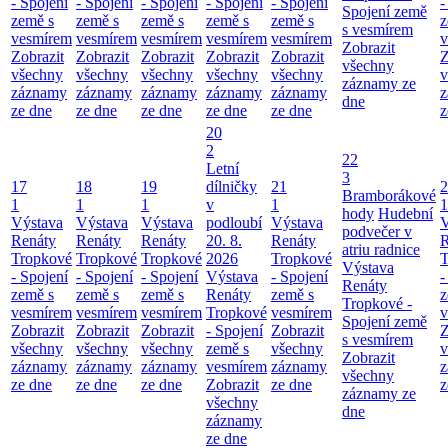
- Spojení
- Spojení
- Spojení
- Spojení
- Spojení
-
Spojení země
země s
země s
země s
země s
země s
z
s vesmírem
vesmírem
vesmírem
vesmírem
vesmírem
vesmírem
v
Zobrazit
Zobrazit
Zobrazit
Zobrazit
Zobrazit
Zobrazit
Z
všechny
všechny
všechny
všechny
všechny
všechny
v
záznamy ze
záznamy
záznamy
záznamy
záznamy
záznamy
z
dne
ze dne
ze dne
ze dne
ze dne
ze dne
z
20
2
22
Letní
3
17
18
19
dílničky
21
2
Bramborákové
1
1
1
v
1
1
hody
Hudební
Výstava
Výstava
Výstava
podloubí
Výstava
V
podvečer v
Renáty
Renáty
Renáty
20. 8.
Renáty
R
atriu radnice
Tropkové
Tropkové
Tropkové
2026
Tropkové
T
Výstava
- Spojení
- Spojení
- Spojení
Výstava
- Spojení
-
Renáty
země s
země s
země s
Renáty
země s
z
Tropkové -
vesmírem
vesmírem
vesmírem
Tropkové
vesmírem
v
Spojení země
Zobrazit
Zobrazit
Zobrazit
- Spojení
Zobrazit
Z
s vesmírem
všechny
všechny
všechny
země s
všechny
v
Zobrazit
záznamy
záznamy
záznamy
vesmírem
záznamy
z
všechny
ze dne
ze dne
ze dne
Zobrazit
ze dne
z
záznamy ze
všechny
dne
záznamy
ze dne