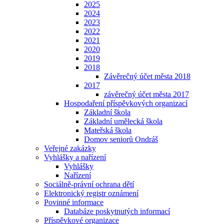
2025
2024
2023
2022
2021
2020
2019
2018
Závěrečný účet města 2018
2017
závěrečný účet města 2017
Hospodaření příspěvkových organizací
Základní škola
Základní umělecká škola
Mateřská škola
Domov seniorů Ondráš
Veřejné zakázky
Vyhlášky a nařízení
Vyhlášky
Nařízení
Sociálně-právní ochrana dětí
Elektronický registr oznámení
Povinné informace
Databáze poskytnutých informací
Příspěvkové organizace