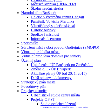
Městská kronika (1894-1992)
Školní naučná stezka
Národní dům Brušperk
Galerie Výtvarného centra Chagall
Památník Vojtěcha Martínka
Víceúčelový společenský sál
Historie budovy
Spolková místnost
Informační centrum
Sportoviště
Sdružení měst a obcí povodí Ondřejnice (SMOPO)
Virtuální prohlídka města
Virtuální prohlídka domova pro seniory
Územní plán
Úplné znění ÚP Brušperk po Změně č. 1
Změna č. 1 - ÚP Brušperk
Aktuálně platný ÚP (od 20. 1. 2015)
Další odkazy a dokumenty
Strategický plán města
Povodňový plán
Projekty a studie
Urbanistická studie centra města
Projekty OP ST
Studie zvelebení území