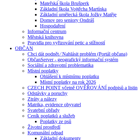
Mateřská škola Brušperk
Základní škola Vojtěcha Martínka
Základní umělecká škola Jožky Matěje
Domov pro seniory Ondráš
Hospodaření
Informační centrum
Městská knihovna
Pravidla pro vyřizování petic a stížností
OBČAN
Chci dát podnět ⁄ Nahlásit problém (Portál občana)
ObčanServer - geografický informační systém
Sociální a zdravotní problematika
Místní poplatky
Ohlášení k místnímu poplatku
Místní poplatky na rok 2026
CZECH POINT včetně OVĚŘOVÁNÍ podpisů a listin
Odstávky a poruchy
Ztráty a nálezy
Matrika, evidence obyvatel
Svatební obřady
Ceník poplatků a služeb
Poplatky ze psů
Životní prostředí
Komunální odpad
Základní dokumenty