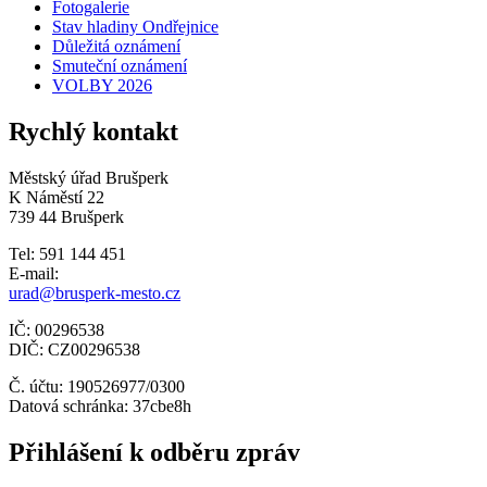
Fotogalerie
Stav hladiny Ondřejnice
Důležitá oznámení
Smuteční oznámení
VOLBY 2026
Rychlý kontakt
Městský úřad Brušperk
K Náměstí 22
739 44 Brušperk
Tel: 591 144 451
E-mail:
urad@brusperk-mesto.cz
IČ: 00296538
DIČ: CZ00296538
Č. účtu: 190526977/0300
Datová schránka: 37cbe8h
Přihlášení k odběru zpráv