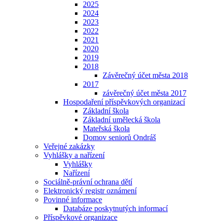
2025
2024
2023
2022
2021
2020
2019
2018
Závěrečný účet města 2018
2017
závěrečný účet města 2017
Hospodaření příspěvkových organizací
Základní škola
Základní umělecká škola
Mateřská škola
Domov seniorů Ondráš
Veřejné zakázky
Vyhlášky a nařízení
Vyhlášky
Nařízení
Sociálně-právní ochrana dětí
Elektronický registr oznámení
Povinné informace
Databáze poskytnutých informací
Příspěvkové organizace