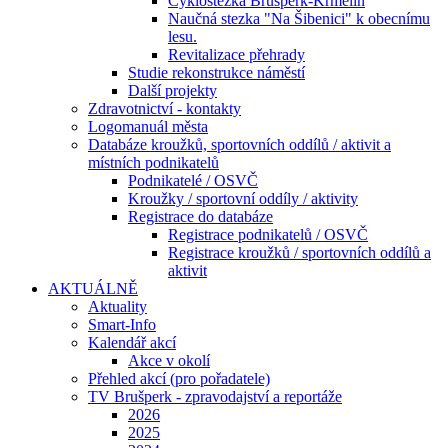
Cyklostezka Brušperk-Krmelín
Naučná stezka "Na Šibenici" k obecnímu
lesu.
Revitalizace přehrady
Studie rekonstrukce náměstí
Další projekty
Zdravotnictví - kontakty
Logomanuál města
Databáze kroužků, sportovních oddílů / aktivit a
místních podnikatelů
Podnikatelé / OSVČ
Kroužky / sportovní oddíly / aktivity
Registrace do databáze
Registrace podnikatelů / OSVČ
Registrace kroužků / sportovních oddílů a
aktivit
AKTUÁLNĚ
Aktuality
Smart-Info
Kalendář akcí
Akce v okolí
Přehled akcí (pro pořadatele)
TV Brušperk - zpravodajství a reportáže
2026
2025