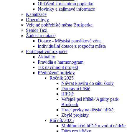
Ohlášení k místnímu poplatku
Novinky a zajímavé informace
Kanalizace
Obecní byty
Veřejné pohřebiště města Brušperka
Senior Taxi
Žádost o dotace
Dotace - Městská památková zóna
Individuální dotace z rozpočtu města
Participativní rozpočet
Aktuality
Pravidla a harmonogram
Jak navrhnout projekt
Předložené projekty
Ročník 2025
Návrat klavíru do sálu školy
Dopravní hřiště
iHřiště
Veřejné psí hřiště ⁄ Agility park
Brušperk
Hrací prvky na dětské hřiště
Zbylé projekty
Ročník 2025
Multifunkční hřiště u vodní nádrže
Dům pro jiřičky