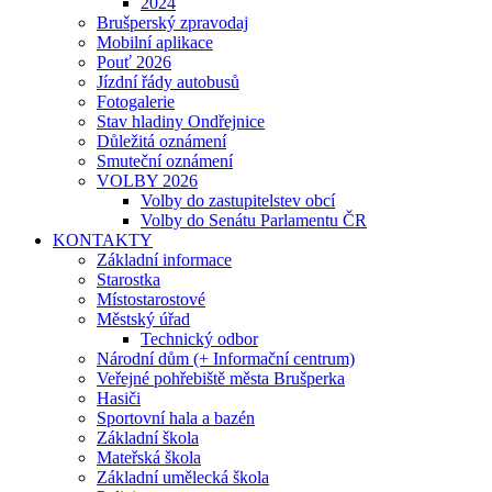
2024
Brušperský zpravodaj
Mobilní aplikace
Pouť 2026
Jízdní řády autobusů
Fotogalerie
Stav hladiny Ondřejnice
Důležitá oznámení
Smuteční oznámení
VOLBY 2026
Volby do zastupitelstev obcí
Volby do Senátu Parlamentu ČR
KONTAKTY
Základní informace
Starostka
Místostarostové
Městský úřad
Technický odbor
Národní dům (+ Informační centrum)
Veřejné pohřebiště města Brušperka
Hasiči
Sportovní hala a bazén
Základní škola
Mateřská škola
Základní umělecká škola