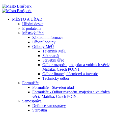
MĚSTO A ÚŘAD
Úřední deska
E-podatelna
Městský úřad
Základní informace
Úřední hodiny
Odbory MěÚ
Tajemník MěÚ
Sekretariát
Stavební úřad
Odbor rozpočtu, majetku a vnitřních věcí ⁄
Matrika, Czech POINT
Odbor financí, účetnictví a investic
Technický odbor
Formuláře
Formuláře - Stavební úřad
Formuláře - Odbor rozpočtu, majetku a vnitřních
věcí ⁄ Matrika, Czech POINT
Samospráva
Definice samosprávy
Starostka