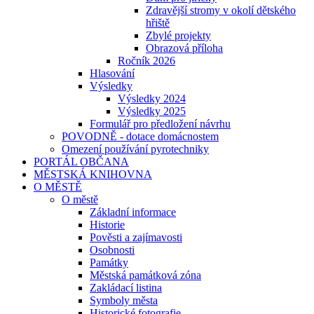
Zdravější stromy v okolí dětského
hřiště
Zbylé projekty
Obrazová příloha
Ročník 2026
Hlasování
Výsledky
Výsledky 2024
Výsledky 2025
Formulář pro předložení návrhu
POVODNĚ - dotace domácnostem
Omezení používání pyrotechniky
PORTÁL OBČANA
MĚSTSKÁ KNIHOVNA
O MĚSTĚ
O městě
Základní informace
Historie
Pověsti a zajímavosti
Osobnosti
Památky
Městská památková zóna
Zakládací listina
Symboly města
Historické fotografie