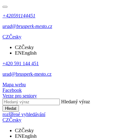
+420591144451
urad@brusperk-mesto.cz
CZ
Česky
CZ
Česky
EN
English
+420 591 144 451
urad@brusperk-mesto.cz
Mapa webu
Facebook
Verze pro seniory
Hledaný výraz
Hledat
rozšířené vyhledávání
CZ
Česky
CZ
Česky
EN
English