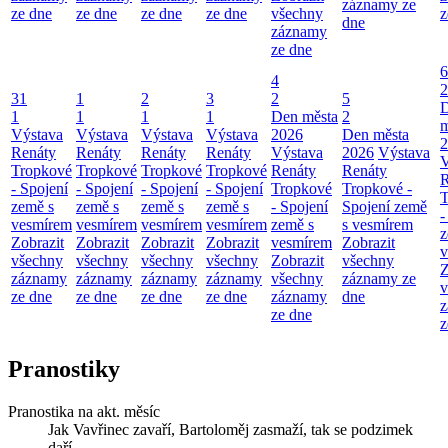
záznamy ze
ze dne
ze dne
ze dne
ze dne
všechny
z
dne
záznamy
ze dne
6
4
2
31
1
2
3
2
5
1
1
1
1
Den města
2
m
Výstava
Výstava
Výstava
Výstava
2026
Den města
2
Renáty
Renáty
Renáty
Renáty
Výstava
2026
Výstava
V
Tropkové
Tropkové
Tropkové
Tropkové
Renáty
Renáty
R
- Spojení
- Spojení
- Spojení
- Spojení
Tropkové
Tropkové -
T
země s
země s
země s
země s
- Spojení
Spojení země
-
vesmírem
vesmírem
vesmírem
vesmírem
země s
s vesmírem
z
Zobrazit
Zobrazit
Zobrazit
Zobrazit
vesmírem
Zobrazit
v
všechny
všechny
všechny
všechny
Zobrazit
všechny
Z
záznamy
záznamy
záznamy
záznamy
všechny
záznamy ze
v
ze dne
ze dne
ze dne
ze dne
záznamy
dne
z
ze dne
z
Pranostiky
Pranostika na akt. měsíc
Jak Vavřinec zavaří, Bartoloměj zasmaží, tak se podzimek
daří.