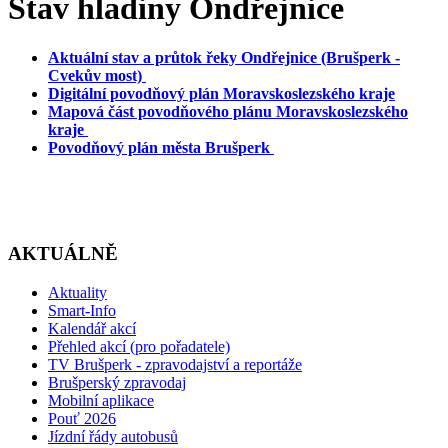
Stav hladiny Ondřejnice
Aktuální stav a průtok řeky Ondřejnice (Brušperk -
Cvekův most)
Digitální povodňový plán Moravskoslezského kraje
Mapová část povodňového plánu Moravskoslezského
kraje
Povodňový plán města Brušperk
AKTUÁLNĚ
Aktuality
Smart-Info
Kalendář akcí
Přehled akcí (pro pořadatele)
TV Brušperk - zpravodajství a reportáže
Brušperský zpravodaj
Mobilní aplikace
Pouť 2026
Jízdní řády autobusů