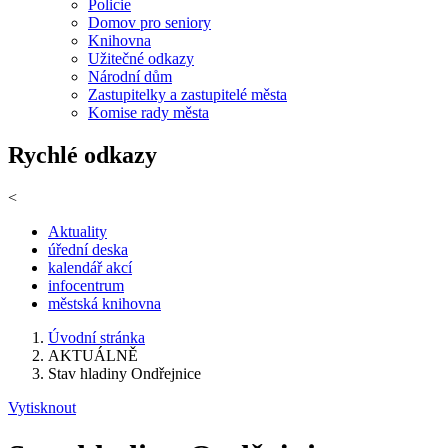
Policie
Domov pro seniory
Knihovna
Užitečné odkazy
Národní dům
Zastupitelky a zastupitelé města
Komise rady města
Rychlé odkazy
<
Aktuality
úřední deska
kalendář akcí
infocentrum
městská knihovna
Úvodní stránka
AKTUÁLNĚ
Stav hladiny Ondřejnice
Vytisknout