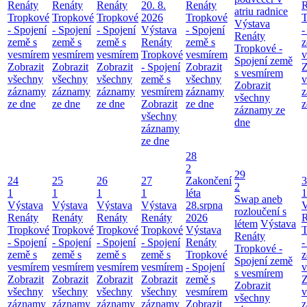
Renáty
Renáty
Renáty
20. 8.
Renáty
R
atriu radnice
Tropkové
Tropkové
Tropkové
2026
Tropkové
T
Výstava
- Spojení
- Spojení
- Spojení
Výstava
- Spojení
-
Renáty
země s
země s
země s
Renáty
země s
z
Tropkové -
vesmírem
vesmírem
vesmírem
Tropkové
vesmírem
v
Spojení země
Zobrazit
Zobrazit
Zobrazit
- Spojení
Zobrazit
Z
s vesmírem
všechny
všechny
všechny
země s
všechny
v
Zobrazit
záznamy
záznamy
záznamy
vesmírem
záznamy
z
všechny
ze dne
ze dne
ze dne
Zobrazit
ze dne
z
záznamy ze
všechny
dne
záznamy
ze dne
28
2
29
24
25
26
27
Zakončení
3
2
1
1
1
1
léta
1
Swap aneb
Výstava
Výstava
Výstava
Výstava
28.srpna
V
rozloučení s
Renáty
Renáty
Renáty
Renáty
2026
R
létem
Výstava
Tropkové
Tropkové
Tropkové
Tropkové
Výstava
T
Renáty
- Spojení
- Spojení
- Spojení
- Spojení
Renáty
-
Tropkové -
země s
země s
země s
země s
Tropkové
z
Spojení země
vesmírem
vesmírem
vesmírem
vesmírem
- Spojení
v
s vesmírem
Zobrazit
Zobrazit
Zobrazit
Zobrazit
země s
Z
Zobrazit
všechny
všechny
všechny
všechny
vesmírem
v
všechny
záznamy
záznamy
záznamy
záznamy
Zobrazit
z