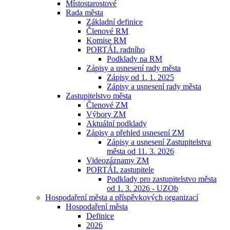
Místostarostové
Rada města
Základní definice
Členové RM
Komise RM
PORTÁL radního
Podklady na RM
Zápisy a usnesení rady města
Zápisy od 1. 1. 2025
Zápisy a usnesení rady města
Zastupitelstvo města
Členové ZM
Výbory ZM
Aktuální podklady
Zápisy a přehled usnesení ZM
Zápisy a usnesení Zastupitelstva
města od 11. 3. 2026
Videozáznamy ZM
PORTÁL zastupitele
Podklady pro zastupitelstvo města
od 1. 3. 2026 - UZOb
Hospodaření města a příspěvkových organizací
Hospodaření města
Definice
2026