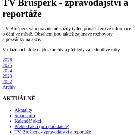
TV Brušperk - zpravodajství a
reportáže
TV Brušperk vám pravidelně každý týden přináší čerstvé informace
o dění ve městě. Obsahem jsou taktéž zajímavé rozhovory
a pozvánky na akce.
V dlaždicích dole najdete archiv a přehledy za jednotlivé roky.
2026
2025
2024
2023
2022
Archiv
AKTUÁLNĚ
Aktuality
Smart-Info
Kalendář akcí
Přehled akcí (pro pořadatele)
TV Brušperk - zpravodajství a reportáže