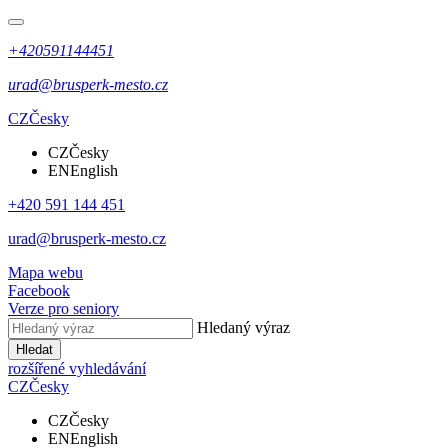
+420591144451
urad@brusperk-mesto.cz
CZ
Česky
CZ
Česky
EN
English
+420 591 144 451
urad@brusperk-mesto.cz
Mapa webu
Facebook
Verze pro seniory
Hledaný výraz
Hledat
rozšířené vyhledávání
CZ
Česky
CZ
Česky
EN
English