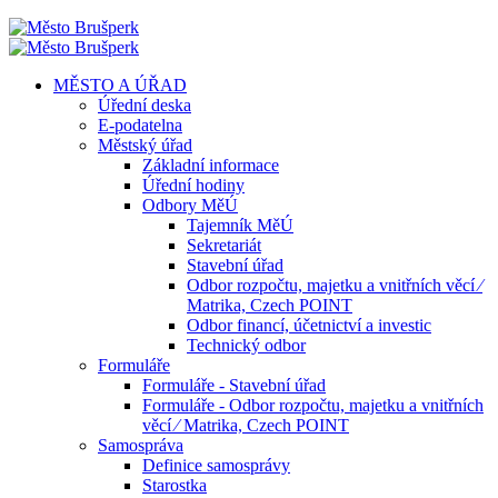
MĚSTO A ÚŘAD
Úřední deska
E-podatelna
Městský úřad
Základní informace
Úřední hodiny
Odbory MěÚ
Tajemník MěÚ
Sekretariát
Stavební úřad
Odbor rozpočtu, majetku a vnitřních věcí ⁄
Matrika, Czech POINT
Odbor financí, účetnictví a investic
Technický odbor
Formuláře
Formuláře - Stavební úřad
Formuláře - Odbor rozpočtu, majetku a vnitřních
věcí ⁄ Matrika, Czech POINT
Samospráva
Definice samosprávy
Starostka