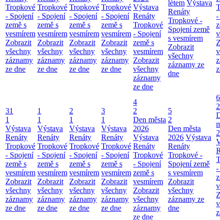
létem
Výstava
Tropkové
Tropkové
Tropkové
Tropkové
Výstava
T
Renáty
- Spojení
- Spojení
- Spojení
- Spojení
Renáty
-
Tropkové -
země s
země s
země s
země s
Tropkové
z
Spojení země
vesmírem
vesmírem
vesmírem
vesmírem
- Spojení
v
s vesmírem
Zobrazit
Zobrazit
Zobrazit
Zobrazit
země s
Z
Zobrazit
všechny
všechny
všechny
všechny
vesmírem
v
všechny
záznamy
záznamy
záznamy
záznamy
Zobrazit
z
záznamy ze
ze dne
ze dne
ze dne
ze dne
všechny
z
dne
záznamy
ze dne
6
4
2
31
1
2
3
2
5
1
1
1
1
Den města
2
m
Výstava
Výstava
Výstava
Výstava
2026
Den města
2
Renáty
Renáty
Renáty
Renáty
Výstava
2026
Výstava
V
Tropkové
Tropkové
Tropkové
Tropkové
Renáty
Renáty
R
- Spojení
- Spojení
- Spojení
- Spojení
Tropkové
Tropkové -
T
země s
země s
země s
země s
- Spojení
Spojení země
-
vesmírem
vesmírem
vesmírem
vesmírem
země s
s vesmírem
z
Zobrazit
Zobrazit
Zobrazit
Zobrazit
vesmírem
Zobrazit
v
všechny
všechny
všechny
všechny
Zobrazit
všechny
Z
záznamy
záznamy
záznamy
záznamy
všechny
záznamy ze
v
ze dne
ze dne
ze dne
ze dne
záznamy
dne
z
ze dne