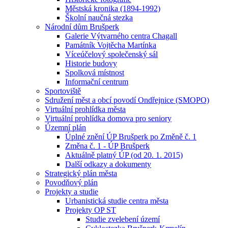
Městská kronika (1894-1992)
Školní naučná stezka
Národní dům Brušperk
Galerie Výtvarného centra Chagall
Památník Vojtěcha Martínka
Víceúčelový společenský sál
Historie budovy
Spolková místnost
Informační centrum
Sportoviště
Sdružení měst a obcí povodí Ondřejnice (SMOPO)
Virtuální prohlídka města
Virtuální prohlídka domova pro seniory
Územní plán
Úplné znění ÚP Brušperk po Změně č. 1
Změna č. 1 - ÚP Brušperk
Aktuálně platný ÚP (od 20. 1. 2015)
Další odkazy a dokumenty
Strategický plán města
Povodňový plán
Projekty a studie
Urbanistická studie centra města
Projekty OP ST
Studie zvelebení území