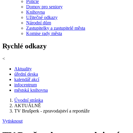
Policie
Domov pro seniory
Knihovna
Užitečné odkazy
Národní dům
Zastupitelky a zastupitelé města
Komise rady města
Rychlé odkazy
<
Aktuality
úřední deska
kalendář akcí
infocentrum
městská knihovna
Úvodní stránka
AKTUÁLNĚ
TV Brušperk - zpravodajství a reportáže
Vytisknout