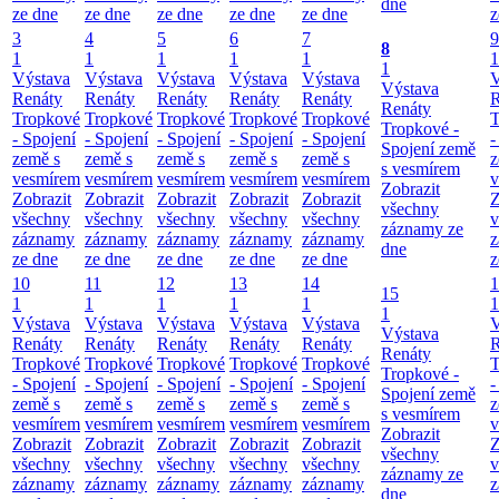
dne
ze dne
ze dne
ze dne
ze dne
ze dne
z
3
4
5
6
7
9
8
1
1
1
1
1
1
1
Výstava
Výstava
Výstava
Výstava
Výstava
V
Výstava
Renáty
Renáty
Renáty
Renáty
Renáty
R
Renáty
Tropkové
Tropkové
Tropkové
Tropkové
Tropkové
T
Tropkové -
- Spojení
- Spojení
- Spojení
- Spojení
- Spojení
-
Spojení země
země s
země s
země s
země s
země s
z
s vesmírem
vesmírem
vesmírem
vesmírem
vesmírem
vesmírem
v
Zobrazit
Zobrazit
Zobrazit
Zobrazit
Zobrazit
Zobrazit
Z
všechny
všechny
všechny
všechny
všechny
všechny
v
záznamy ze
záznamy
záznamy
záznamy
záznamy
záznamy
z
dne
ze dne
ze dne
ze dne
ze dne
ze dne
z
10
11
12
13
14
1
15
1
1
1
1
1
1
1
Výstava
Výstava
Výstava
Výstava
Výstava
V
Výstava
Renáty
Renáty
Renáty
Renáty
Renáty
R
Renáty
Tropkové
Tropkové
Tropkové
Tropkové
Tropkové
T
Tropkové -
- Spojení
- Spojení
- Spojení
- Spojení
- Spojení
-
Spojení země
země s
země s
země s
země s
země s
z
s vesmírem
vesmírem
vesmírem
vesmírem
vesmírem
vesmírem
v
Zobrazit
Zobrazit
Zobrazit
Zobrazit
Zobrazit
Zobrazit
Z
všechny
všechny
všechny
všechny
všechny
všechny
v
záznamy ze
záznamy
záznamy
záznamy
záznamy
záznamy
z
dne