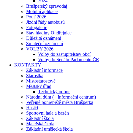
2024
Brušperský zpravodaj
Mobilní aplikace
Pouť 2026
Jízdní řády autobusů
Fotogalerie
Stav hladiny Ondřejnice
Důležitá oznámení
Smuteční oznámení
VOLBY 2026
Volby do zastupitelstev obcí
Volby do Senátu Parlamentu ČR
KONTAKTY
Základní informace
Starostka
Místostarostové
Městský úřad
Technický odbor
Národní dům (+ Informační centrum)
Veřejné pohřebiště města Brušperka
Hasiči
Sportovní hala a bazén
Základní škola
Mateřská škola
Základní umělecká škola