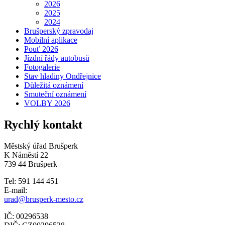
2026
2025
2024
Brušperský zpravodaj
Mobilní aplikace
Pouť 2026
Jízdní řády autobusů
Fotogalerie
Stav hladiny Ondřejnice
Důležitá oznámení
Smuteční oznámení
VOLBY 2026
Rychlý kontakt
Městský úřad Brušperk
K Náměstí 22
739 44 Brušperk
Tel: 591 144 451
E-mail:
urad@brusperk-mesto.cz
IČ: 00296538