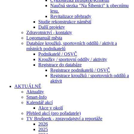
Cyklostezka Brušperk-Krmelín
Naučná stezka "Na Šibenici" k obecnímu
lesu.
Revitalizace přehrady
Studie rekonstrukce náměstí
Další projekty
Zdravotnictví - kontakty
Logomanuál města
Databáze kroužků, sportovních oddílů / aktivit a
místních podnikatelů
Podnikatelé / OSVČ
Kroužky / sportovní oddíly / aktivity
Registrace do databáze
Registrace podnikatelů / OSVČ
Registrace kroužků / sportovních oddílů a
aktivit
AKTUÁLNĚ
Aktuality
Smart-Info
Kalendář akcí
Akce v okolí
Přehled akcí (pro pořadatele)
TV Brušperk - zpravodajství a reportáže
2026
2025