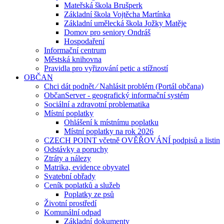
Mateřská škola Brušperk
Základní škola Vojtěcha Martínka
Základní umělecká škola Jožky Matěje
Domov pro seniory Ondráš
Hospodaření
Informační centrum
Městská knihovna
Pravidla pro vyřizování petic a stížností
OBČAN
Chci dát podnět ⁄ Nahlásit problém (Portál občana)
ObčanServer - geografický informační systém
Sociální a zdravotní problematika
Místní poplatky
Ohlášení k místnímu poplatku
Místní poplatky na rok 2026
CZECH POINT včetně OVĚŘOVÁNÍ podpisů a listin
Odstávky a poruchy
Ztráty a nálezy
Matrika, evidence obyvatel
Svatební obřady
Ceník poplatků a služeb
Poplatky ze psů
Životní prostředí
Komunální odpad
Základní dokumenty