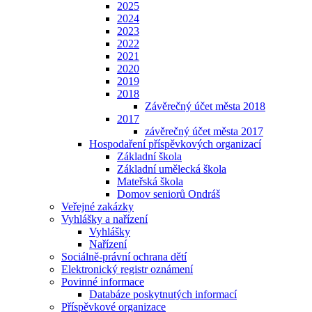
2025
2024
2023
2022
2021
2020
2019
2018
Závěrečný účet města 2018
2017
závěrečný účet města 2017
Hospodaření příspěvkových organizací
Základní škola
Základní umělecká škola
Mateřská škola
Domov seniorů Ondráš
Veřejné zakázky
Vyhlášky a nařízení
Vyhlášky
Nařízení
Sociálně-právní ochrana dětí
Elektronický registr oznámení
Povinné informace
Databáze poskytnutých informací
Příspěvkové organizace