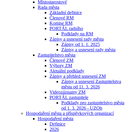
Místostarostové
Rada města
Základní definice
Členové RM
Komise RM
PORTÁL radního
Podklady na RM
Zápisy a usnesení rady města
Zápisy od 1. 1. 2025
Zápisy a usnesení rady města
Zastupitelstvo města
Členové ZM
Výbory ZM
Aktuální podklady
Zápisy a přehled usnesení ZM
Zápisy a usnesení Zastupitelstva
města od 11. 3. 2026
Videozáznamy ZM
PORTÁL zastupitele
Podklady pro zastupitelstvo města
od 1. 3. 2026 - UZOb
Hospodaření města a příspěvkových organizací
Hospodaření města
Definice
2026