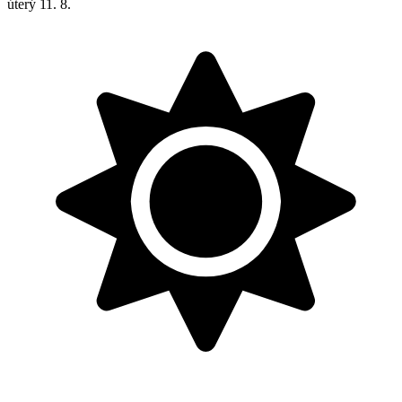
úterý
11. 8.