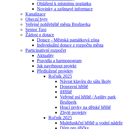
Ohlášení k místnímu poplatku
Novinky a zajímavé informace
Kanalizace
Obecní byty
Veřejné pohřebiště města Brušperka
Senior Taxi
Žádost o dotace
Dotace - Městská památková zóna
Individuální dotace z rozpočtu města
Participativní rozpočet
Aktuality
Pravidla a harmonogram
Jak navrhnout projekt
Předložené projekty
Ročník 2025
Návrat klavíru do sálu školy
Dopravní hřiště
iHřiště
Veřejné psí hřiště ⁄ Agility park
Brušperk
Hrací prvky na dětské hřiště
Zbylé projekty
Ročník 2025
Multifunkční hřiště u vodní nádrže
Dům pro jiřičky