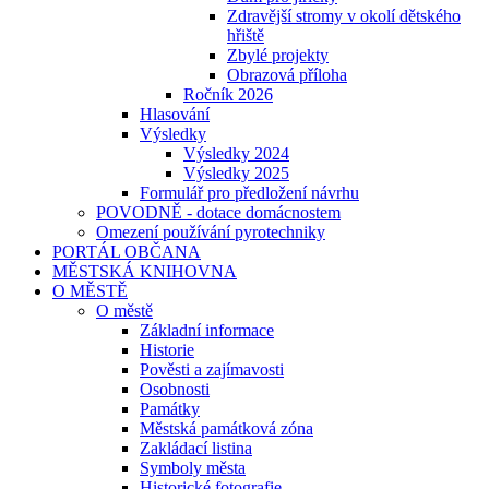
Zdravější stromy v okolí dětského
hřiště
Zbylé projekty
Obrazová příloha
Ročník 2026
Hlasování
Výsledky
Výsledky 2024
Výsledky 2025
Formulář pro předložení návrhu
POVODNĚ - dotace domácnostem
Omezení používání pyrotechniky
PORTÁL OBČANA
MĚSTSKÁ KNIHOVNA
O MĚSTĚ
O městě
Základní informace
Historie
Pověsti a zajímavosti
Osobnosti
Památky
Městská památková zóna
Zakládací listina
Symboly města
Historické fotografie