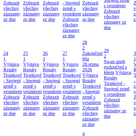
Spojení země
Zobrazit
Zobrazit
Zobrazit
- Spojení
Zobrazit
Z
s vesmírem
všechny
všechny
všechny
země s
všechny
v
Zobrazit
záznamy
záznamy
záznamy
vesmírem
záznamy
z
všechny
ze dne
ze dne
ze dne
Zobrazit
ze dne
z
záznamy ze
všechny
dne
záznamy
ze dne
28
2
29
24
25
26
27
Zakončení
3
2
1
1
1
1
léta
1
Swap aneb
Výstava
Výstava
Výstava
Výstava
28.srpna
V
rozloučení s
Renáty
Renáty
Renáty
Renáty
2026
R
létem
Výstava
Tropkové
Tropkové
Tropkové
Tropkové
Výstava
T
Renáty
- Spojení
- Spojení
- Spojení
- Spojení
Renáty
-
Tropkové -
země s
země s
země s
země s
Tropkové
z
Spojení země
vesmírem
vesmírem
vesmírem
vesmírem
- Spojení
v
s vesmírem
Zobrazit
Zobrazit
Zobrazit
Zobrazit
země s
Z
Zobrazit
všechny
všechny
všechny
všechny
vesmírem
v
všechny
záznamy
záznamy
záznamy
záznamy
Zobrazit
z
záznamy ze
ze dne
ze dne
ze dne
ze dne
všechny
z
dne
záznamy
ze dne
6
4