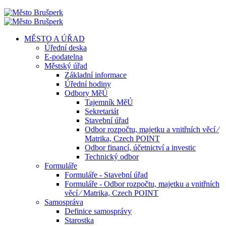
MĚSTO A ÚŘAD
Úřední deska
E-podatelna
Městský úřad
Základní informace
Úřední hodiny
Odbory MěÚ
Tajemník MěÚ
Sekretariát
Stavební úřad
Odbor rozpočtu, majetku a vnitřních věcí ⁄
Matrika, Czech POINT
Odbor financí, účetnictví a investic
Technický odbor
Formuláře
Formuláře - Stavební úřad
Formuláře - Odbor rozpočtu, majetku a vnitřních
věcí ⁄ Matrika, Czech POINT
Samospráva
Definice samosprávy
Starostka