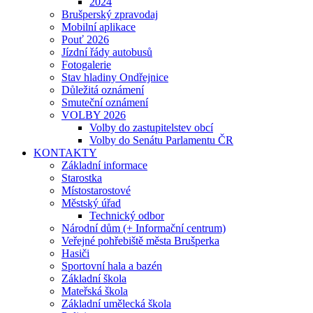
2024
Brušperský zpravodaj
Mobilní aplikace
Pouť 2026
Jízdní řády autobusů
Fotogalerie
Stav hladiny Ondřejnice
Důležitá oznámení
Smuteční oznámení
VOLBY 2026
Volby do zastupitelstev obcí
Volby do Senátu Parlamentu ČR
KONTAKTY
Základní informace
Starostka
Místostarostové
Městský úřad
Technický odbor
Národní dům (+ Informační centrum)
Veřejné pohřebiště města Brušperka
Hasiči
Sportovní hala a bazén
Základní škola
Mateřská škola
Základní umělecká škola