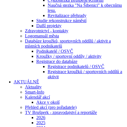
Cyklostezka Brušperk-Krmelín
Naučná stezka "Na Šibenici" k obecnímu
lesu.
Revitalizace přehrady
Studie rekonstrukce náměstí
Další projekty
Zdravotnictví - kontakty
Logomanuál města
Databáze kroužků, sportovních oddílů / aktivit a
místních podnikatelů
Podnikatelé / OSVČ
Kroužky / sportovní oddíly / aktivity
Registrace do databáze
Registrace podnikatelů / OSVČ
Registrace kroužků / sportovních oddílů a
aktivit
AKTUÁLNĚ
Aktuality
Smart-Info
Kalendář akcí
Akce v okolí
Přehled akcí (pro pořadatele)
TV Brušperk - zpravodajství a reportáže
2026
2025