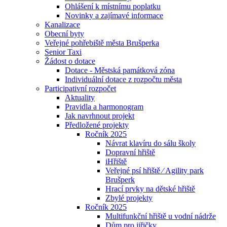
Ohlášení k místnímu poplatku
Novinky a zajímavé informace
Kanalizace
Obecní byty
Veřejné pohřebiště města Brušperka
Senior Taxi
Žádost o dotace
Dotace - Městská památková zóna
Individuální dotace z rozpočtu města
Participativní rozpočet
Aktuality
Pravidla a harmonogram
Jak navrhnout projekt
Předložené projekty
Ročník 2025
Návrat klavíru do sálu školy
Dopravní hřiště
iHřiště
Veřejné psí hřiště ⁄ Agility park
Brušperk
Hrací prvky na dětské hřiště
Zbylé projekty
Ročník 2025
Multifunkční hřiště u vodní nádrže
Dům pro jiřičky