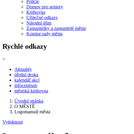
Policie
Domov pro seniory
Knihovna
Užitečné odkazy
Národní dům
Zastupitelky a zastupitelé města
Komise rady města
Rychlé odkazy
<
Aktuality
úřední deska
kalendář akcí
infocentrum
městská knihovna
Úvodní stránka
O MĚSTĚ
Logomanuál města
Vytisknout