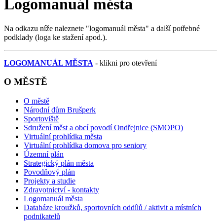
Logomanuál města
Na odkazu níže naleznete "logomanuál města" a další potřebné
podklady (loga ke stažení apod.).
LOGOMANUÁL MĚSTA
- klikni pro otevření
O MĚSTĚ
O městě
Národní dům Brušperk
Sportoviště
Sdružení měst a obcí povodí Ondřejnice (SMOPO)
Virtuální prohlídka města
Virtuální prohlídka domova pro seniory
Územní plán
Strategický plán města
Povodňový plán
Projekty a studie
Zdravotnictví - kontakty
Logomanuál města
Databáze kroužků, sportovních oddílů / aktivit a místních
podnikatelů