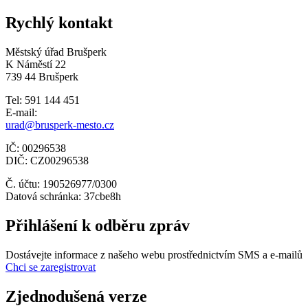
Rychlý kontakt
Městský úřad Brušperk
K Náměstí 22
739 44 Brušperk
Tel: 591 144 451
E-mail:
urad@brusperk-mesto.cz
IČ: 00296538
DIČ: CZ00296538
Č. účtu: 190526977/0300
Datová schránka: 37cbe8h
Přihlášení k odběru zpráv
Dostávejte informace z našeho webu prostřednictvím SMS a e-mailů
Chci se zaregistrovat
Zjednodušená verze