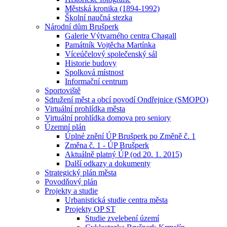
Městská kronika (1894-1992)
Školní naučná stezka
Národní dům Brušperk
Galerie Výtvarného centra Chagall
Památník Vojtěcha Martínka
Víceúčelový společenský sál
Historie budovy
Spolková místnost
Informační centrum
Sportoviště
Sdružení měst a obcí povodí Ondřejnice (SMOPO)
Virtuální prohlídka města
Virtuální prohlídka domova pro seniory
Územní plán
Úplné znění ÚP Brušperk po Změně č. 1
Změna č. 1 - ÚP Brušperk
Aktuálně platný ÚP (od 20. 1. 2015)
Další odkazy a dokumenty
Strategický plán města
Povodňový plán
Projekty a studie
Urbanistická studie centra města
Projekty OP ST
Studie zvelebení území