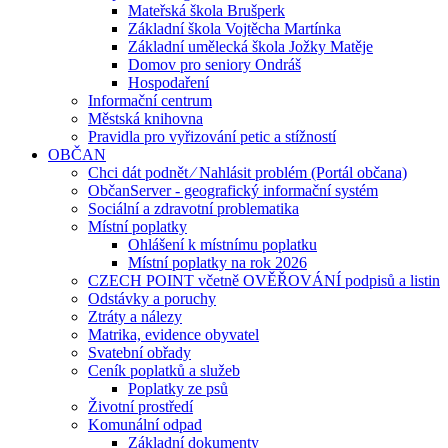
Mateřská škola Brušperk
Základní škola Vojtěcha Martínka
Základní umělecká škola Jožky Matěje
Domov pro seniory Ondráš
Hospodaření
Informační centrum
Městská knihovna
Pravidla pro vyřizování petic a stížností
OBČAN
Chci dát podnět ⁄ Nahlásit problém (Portál občana)
ObčanServer - geografický informační systém
Sociální a zdravotní problematika
Místní poplatky
Ohlášení k místnímu poplatku
Místní poplatky na rok 2026
CZECH POINT včetně OVĚŘOVÁNÍ podpisů a listin
Odstávky a poruchy
Ztráty a nálezy
Matrika, evidence obyvatel
Svatební obřady
Ceník poplatků a služeb
Poplatky ze psů
Životní prostředí
Komunální odpad
Základní dokumenty