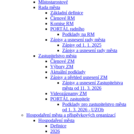
Místostarostové
Rada města
Základní definice
Členové RM
Komise RM
PORTÁL radního
Podklady na RM
Zápisy a usnesení rady města
Zápisy od 1. 1. 2025
Zápisy a usnesení rady města
Zastupitelstvo města
Členové ZM
Výbory ZM
Aktuální podklady
Zápisy a přehled usnesení ZM
Zápisy a usnesení Zastupitelstva
města od 11. 3. 2026
Videozáznamy ZM
PORTÁL zastupitele
Podklady pro zastupitelstvo města
od 1. 3. 2026 - UZOb
Hospodaření města a příspěvkových organizací
Hospodaření města
Definice
2026