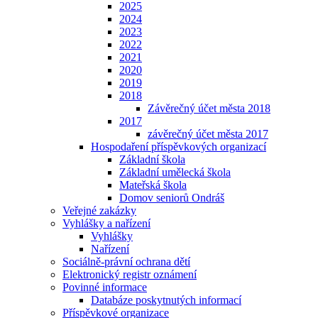
2025
2024
2023
2022
2021
2020
2019
2018
Závěrečný účet města 2018
2017
závěrečný účet města 2017
Hospodaření příspěvkových organizací
Základní škola
Základní umělecká škola
Mateřská škola
Domov seniorů Ondráš
Veřejné zakázky
Vyhlášky a nařízení
Vyhlášky
Nařízení
Sociálně-právní ochrana dětí
Elektronický registr oznámení
Povinné informace
Databáze poskytnutých informací
Příspěvkové organizace