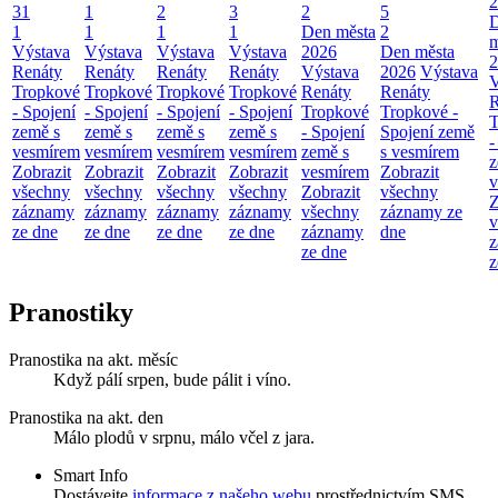
2
31
1
2
3
2
5
1
1
1
1
Den města
2
m
Výstava
Výstava
Výstava
Výstava
2026
Den města
2
Renáty
Renáty
Renáty
Renáty
Výstava
2026
Výstava
V
Tropkové
Tropkové
Tropkové
Tropkové
Renáty
Renáty
R
- Spojení
- Spojení
- Spojení
- Spojení
Tropkové
Tropkové -
T
země s
země s
země s
země s
- Spojení
Spojení země
-
vesmírem
vesmírem
vesmírem
vesmírem
země s
s vesmírem
z
Zobrazit
Zobrazit
Zobrazit
Zobrazit
vesmírem
Zobrazit
v
všechny
všechny
všechny
všechny
Zobrazit
všechny
Z
záznamy
záznamy
záznamy
záznamy
všechny
záznamy ze
v
ze dne
ze dne
ze dne
ze dne
záznamy
dne
z
ze dne
z
Pranostiky
Pranostika na akt. měsíc
Když pálí srpen, bude pálit i víno.
Pranostika na akt. den
Málo plodů v srpnu, málo včel z jara.
Smart Info
Dostávejte
informace z našeho webu
prostřednictvím SMS