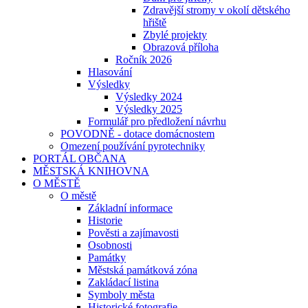
Zdravější stromy v okolí dětského
hřiště
Zbylé projekty
Obrazová příloha
Ročník 2026
Hlasování
Výsledky
Výsledky 2024
Výsledky 2025
Formulář pro předložení návrhu
POVODNĚ - dotace domácnostem
Omezení používání pyrotechniky
PORTÁL OBČANA
MĚSTSKÁ KNIHOVNA
O MĚSTĚ
O městě
Základní informace
Historie
Pověsti a zajímavosti
Osobnosti
Památky
Městská památková zóna
Zakládací listina
Symboly města
Historické fotografie