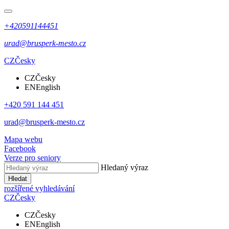
+420591144451
urad@brusperk-mesto.cz
CZ
Česky
CZ
Česky
EN
English
+420 591 144 451
urad@brusperk-mesto.cz
Mapa webu
Facebook
Verze pro seniory
Hledaný výraz
Hledat
rozšířené vyhledávání
CZ
Česky
CZ
Česky
EN
English