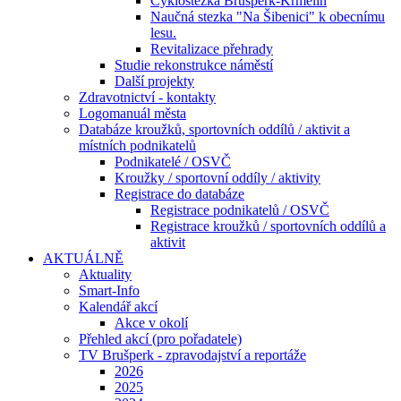
Cyklostezka Brušperk-Krmelín
Naučná stezka "Na Šibenici" k obecnímu
lesu.
Revitalizace přehrady
Studie rekonstrukce náměstí
Další projekty
Zdravotnictví - kontakty
Logomanuál města
Databáze kroužků, sportovních oddílů / aktivit a
místních podnikatelů
Podnikatelé / OSVČ
Kroužky / sportovní oddíly / aktivity
Registrace do databáze
Registrace podnikatelů / OSVČ
Registrace kroužků / sportovních oddílů a
aktivit
AKTUÁLNĚ
Aktuality
Smart-Info
Kalendář akcí
Akce v okolí
Přehled akcí (pro pořadatele)
TV Brušperk - zpravodajství a reportáže
2026
2025