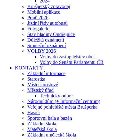
2024
Brušperský zpravodaj
Mobilní aplikace
Pouť 2026
Jízdní řády autobusů
Fotogalerie
Stav hladiny Ondřejnice
Důležitá oznámení
Smuteční oznámení
VOLBY 2026
Volby do zastupitelstev obcí
Volby do Senátu Parlamentu ČR
KONTAKTY
Základní informace
Starostka
Místostarostové
Městský úřad
Technický odbor
Národní dům (+ Informační centrum)
Veřejné pohřebiště města Brušperka
Hasiči
Sportovní hala a bazén
Základní škola
Mateřská škola
Základní umělecká škola