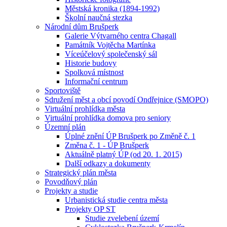
Městská kronika (1894-1992)
Školní naučná stezka
Národní dům Brušperk
Galerie Výtvarného centra Chagall
Památník Vojtěcha Martínka
Víceúčelový společenský sál
Historie budovy
Spolková místnost
Informační centrum
Sportoviště
Sdružení měst a obcí povodí Ondřejnice (SMOPO)
Virtuální prohlídka města
Virtuální prohlídka domova pro seniory
Územní plán
Úplné znění ÚP Brušperk po Změně č. 1
Změna č. 1 - ÚP Brušperk
Aktuálně platný ÚP (od 20. 1. 2015)
Další odkazy a dokumenty
Strategický plán města
Povodňový plán
Projekty a studie
Urbanistická studie centra města
Projekty OP ST
Studie zvelebení území