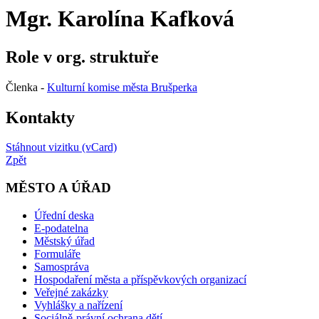
Mgr. Karolína Kafková
Role v org. struktuře
Členka -
Kulturní komise města Brušperka
Kontakty
Stáhnout vizitku (vCard)
Zpět
MĚSTO A ÚŘAD
Úřední deska
E-podatelna
Městský úřad
Formuláře
Samospráva
Hospodaření města a příspěvkových organizací
Veřejné zakázky
Vyhlášky a nařízení
Sociálně-právní ochrana dětí