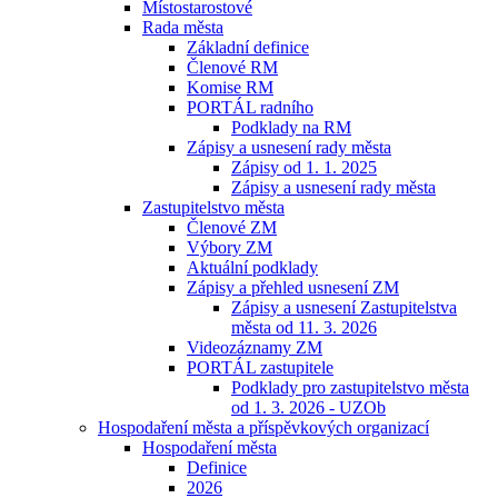
Místostarostové
Rada města
Základní definice
Členové RM
Komise RM
PORTÁL radního
Podklady na RM
Zápisy a usnesení rady města
Zápisy od 1. 1. 2025
Zápisy a usnesení rady města
Zastupitelstvo města
Členové ZM
Výbory ZM
Aktuální podklady
Zápisy a přehled usnesení ZM
Zápisy a usnesení Zastupitelstva
města od 11. 3. 2026
Videozáznamy ZM
PORTÁL zastupitele
Podklady pro zastupitelstvo města
od 1. 3. 2026 - UZOb
Hospodaření města a příspěvkových organizací
Hospodaření města
Definice
2026