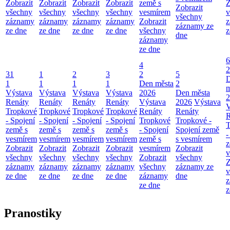
Zobrazit
Zobrazit
Zobrazit
Zobrazit
země s
Z
Zobrazit
všechny
všechny
všechny
všechny
vesmírem
v
všechny
záznamy
záznamy
záznamy
záznamy
Zobrazit
z
záznamy ze
ze dne
ze dne
ze dne
ze dne
všechny
z
dne
záznamy
ze dne
6
4
2
31
1
2
3
2
5
1
1
1
1
Den města
2
m
Výstava
Výstava
Výstava
Výstava
2026
Den města
2
Renáty
Renáty
Renáty
Renáty
Výstava
2026
Výstava
V
Tropkové
Tropkové
Tropkové
Tropkové
Renáty
Renáty
R
- Spojení
- Spojení
- Spojení
- Spojení
Tropkové
Tropkové -
T
země s
země s
země s
země s
- Spojení
Spojení země
-
vesmírem
vesmírem
vesmírem
vesmírem
země s
s vesmírem
z
Zobrazit
Zobrazit
Zobrazit
Zobrazit
vesmírem
Zobrazit
v
všechny
všechny
všechny
všechny
Zobrazit
všechny
Z
záznamy
záznamy
záznamy
záznamy
všechny
záznamy ze
v
ze dne
ze dne
ze dne
ze dne
záznamy
dne
z
ze dne
z
Pranostiky