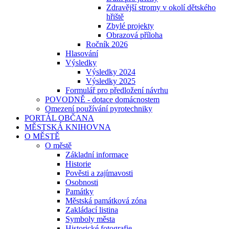
Zdravější stromy v okolí dětského
hřiště
Zbylé projekty
Obrazová příloha
Ročník 2026
Hlasování
Výsledky
Výsledky 2024
Výsledky 2025
Formulář pro předložení návrhu
POVODNĚ - dotace domácnostem
Omezení používání pyrotechniky
PORTÁL OBČANA
MĚSTSKÁ KNIHOVNA
O MĚSTĚ
O městě
Základní informace
Historie
Pověsti a zajímavosti
Osobnosti
Památky
Městská památková zóna
Zakládací listina
Symboly města
Historické fotografie