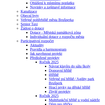
Ohlášení k místnímu poplatku
Novinky a zajímavé informace
Kanalizace
Obecní byty
Veřejné pohřebiště města Brušperka
Senior Taxi
Žádost o dotace
Dotace - Městská památková zóna
Individuální dotace z rozpočtu města
Participativní rozpočet
Aktuality
Pravidla a harmonogram
Jak navrhnout projekt
Předložené projekty
Ročník 2025
Návrat klavíru do sálu školy
Dopravní hřiště
iHřiště
Veřejné psí hřiště ⁄ Agility park
Brušperk
Hrací prvky na dětské hřiště
Zbylé projekty
Ročník 2025
Multifunkční hřiště u vodní nádrže
Dům pro jiřičky