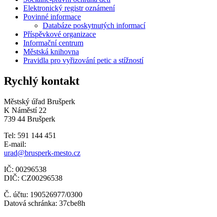
Elektronický registr oznámení
Povinné informace
Databáze poskytnutých informací
Příspěvkové organizace
Informační centrum
Městská knihovna
Pravidla pro vyřizování petic a stížností
Rychlý kontakt
Městský úřad Brušperk
K Náměstí 22
739 44 Brušperk
Tel: 591 144 451
E-mail:
urad@brusperk-mesto.cz
IČ: 00296538
DIČ: CZ00296538
Č. účtu: 190526977/0300
Datová schránka: 37cbe8h