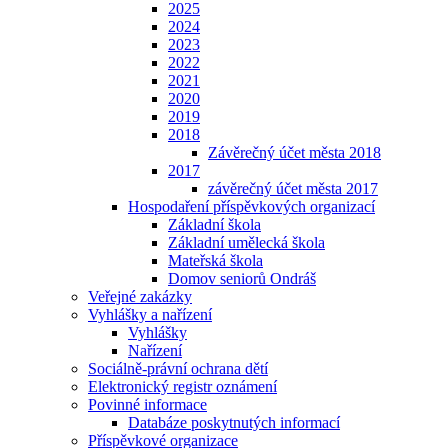
2025
2024
2023
2022
2021
2020
2019
2018
Závěrečný účet města 2018
2017
závěrečný účet města 2017
Hospodaření příspěvkových organizací
Základní škola
Základní umělecká škola
Mateřská škola
Domov seniorů Ondráš
Veřejné zakázky
Vyhlášky a nařízení
Vyhlášky
Nařízení
Sociálně-právní ochrana dětí
Elektronický registr oznámení
Povinné informace
Databáze poskytnutých informací
Příspěvkové organizace