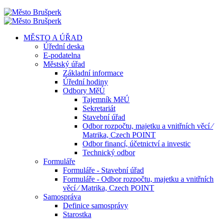
MĚSTO A ÚŘAD
Úřední deska
E-podatelna
Městský úřad
Základní informace
Úřední hodiny
Odbory MěÚ
Tajemník MěÚ
Sekretariát
Stavební úřad
Odbor rozpočtu, majetku a vnitřních věcí ⁄
Matrika, Czech POINT
Odbor financí, účetnictví a investic
Technický odbor
Formuláře
Formuláře - Stavební úřad
Formuláře - Odbor rozpočtu, majetku a vnitřních
věcí ⁄ Matrika, Czech POINT
Samospráva
Definice samosprávy
Starostka