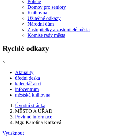
Policie
Domov pro seniory
Knihovna
Užitečné odkazy
Národní dům
Zastupitelky a zastupitelé města
Komise rady města
Rychlé odkazy
<
Aktuality
úřední deska
kalendář akcí
infocentrum
městská knihovna
Úvodní stránka
MĚSTO A ÚŘAD
Povinné informace
Mgr. Karolína Kafková
Vytisknout