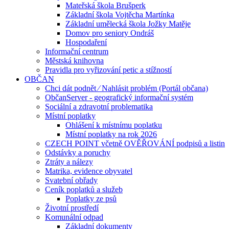
Mateřská škola Brušperk
Základní škola Vojtěcha Martínka
Základní umělecká škola Jožky Matěje
Domov pro seniory Ondráš
Hospodaření
Informační centrum
Městská knihovna
Pravidla pro vyřizování petic a stížností
OBČAN
Chci dát podnět ⁄ Nahlásit problém (Portál občana)
ObčanServer - geografický informační systém
Sociální a zdravotní problematika
Místní poplatky
Ohlášení k místnímu poplatku
Místní poplatky na rok 2026
CZECH POINT včetně OVĚŘOVÁNÍ podpisů a listin
Odstávky a poruchy
Ztráty a nálezy
Matrika, evidence obyvatel
Svatební obřady
Ceník poplatků a služeb
Poplatky ze psů
Životní prostředí
Komunální odpad
Základní dokumenty