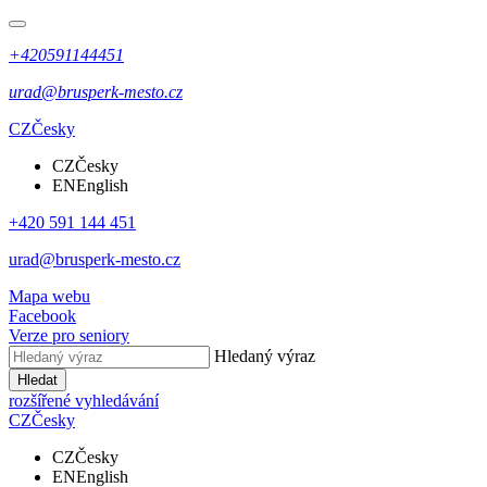
+420591144451
urad@brusperk-mesto.cz
CZ
Česky
CZ
Česky
EN
English
+420 591 144 451
urad@brusperk-mesto.cz
Mapa webu
Facebook
Verze pro seniory
Hledaný výraz
Hledat
rozšířené vyhledávání
CZ
Česky
CZ
Česky
EN
English