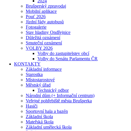
2024
Brušperský zpravodaj
Mobilní aplikace
Pouť 2026
Jízdní řády autobusů
Fotogalerie
Stav hladiny Ondřejnice
Důležitá oznámení
Smuteční oznámení
VOLBY 2026
Volby do zastupitelstev obcí
Volby do Senátu Parlamentu ČR
KONTAKTY
Základní informace
Starostka
Místostarostové
Městský úřad
Technický odbor
Národní dům (+ Informační centrum)
Veřejné pohřebiště města Brušperka
Hasiči
Sportovní hala a bazén
Základní škola
Mateřská škola
Základní umělecká škola