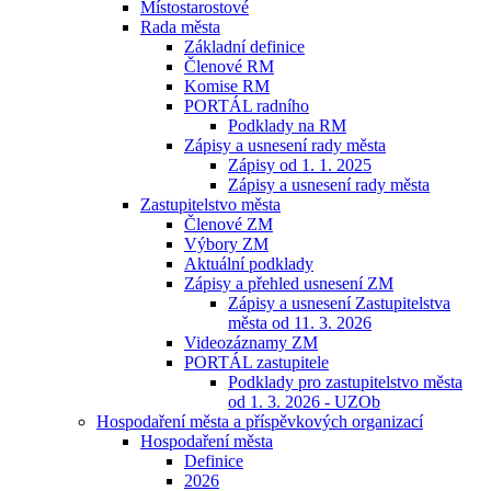
Místostarostové
Rada města
Základní definice
Členové RM
Komise RM
PORTÁL radního
Podklady na RM
Zápisy a usnesení rady města
Zápisy od 1. 1. 2025
Zápisy a usnesení rady města
Zastupitelstvo města
Členové ZM
Výbory ZM
Aktuální podklady
Zápisy a přehled usnesení ZM
Zápisy a usnesení Zastupitelstva
města od 11. 3. 2026
Videozáznamy ZM
PORTÁL zastupitele
Podklady pro zastupitelstvo města
od 1. 3. 2026 - UZOb
Hospodaření města a příspěvkových organizací
Hospodaření města
Definice
2026