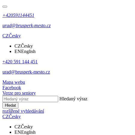
+420591144451
urad@brusperk-mesto.cz
CZ
Česky
CZ
Česky
EN
English
+420 591 144 451
urad@brusperk-mesto.cz
Mapa webu
Facebook
Verze pro seniory
Hledaný výraz
Hledat
rozšířené vyhledávání
CZ
Česky
CZ
Česky
EN
English