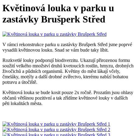
Květinová louka v parku u
zastávky Brušperk Střed
V rámci rekonstrukce parku u zastávky Brušperk Střed jsme poprvé
vysadili květinovou louku. Snad se vám bude taky líbit.
Rozkvetlé louky podporují biodiverzitu. Ukazují přirozenou formu
soužití velkého množství druhů kvetoucích rostlin, hmyzu, drobných
živočichů a půdních organismů. Květiny do měst lákají včely,
čmeláky, motýly a další drobné zvířectvo, kterému nabízí bohatou
potravu a útočiště.
Květinová louka se bude kosit pouze 2x ročně. Prozatím jsou ohlasy
občanů většinou pozitivní a tak zřídíme květinové louky v dalších
pěti lokalitách města.