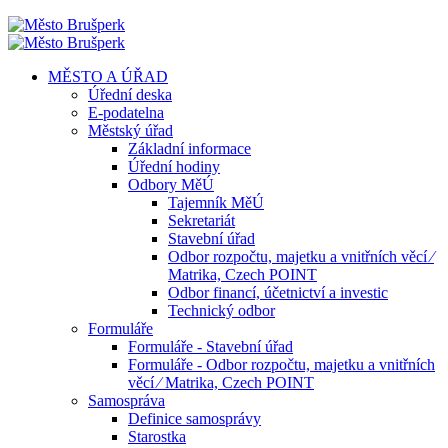
MĚSTO A ÚŘAD
Úřední deska
E-podatelna
Městský úřad
Základní informace
Úřední hodiny
Odbory MěÚ
Tajemník MěÚ
Sekretariát
Stavební úřad
Odbor rozpočtu, majetku a vnitřních věcí ⁄
Matrika, Czech POINT
Odbor financí, účetnictví a investic
Technický odbor
Formuláře
Formuláře - Stavební úřad
Formuláře - Odbor rozpočtu, majetku a vnitřních
věcí ⁄ Matrika, Czech POINT
Samospráva
Definice samosprávy
Starostka