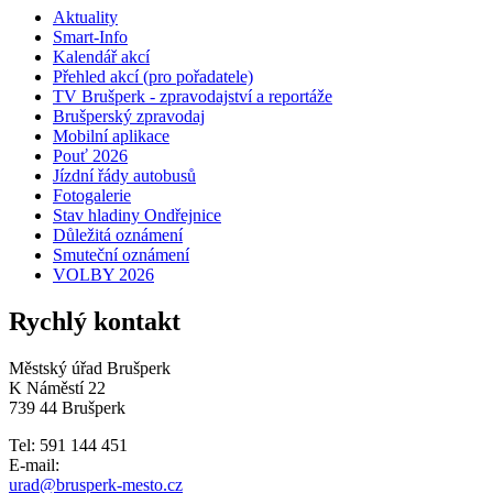
Aktuality
Smart-Info
Kalendář akcí
Přehled akcí (pro pořadatele)
TV Brušperk - zpravodajství a reportáže
Brušperský zpravodaj
Mobilní aplikace
Pouť 2026
Jízdní řády autobusů
Fotogalerie
Stav hladiny Ondřejnice
Důležitá oznámení
Smuteční oznámení
VOLBY 2026
Rychlý kontakt
Městský úřad Brušperk
K Náměstí 22
739 44 Brušperk
Tel: 591 144 451
E-mail:
urad@brusperk-mesto.cz