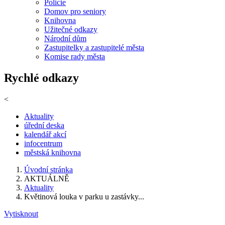
Policie
Domov pro seniory
Knihovna
Užitečné odkazy
Národní dům
Zastupitelky a zastupitelé města
Komise rady města
Rychlé odkazy
<
Aktuality
úřední deska
kalendář akcí
infocentrum
městská knihovna
Úvodní stránka
AKTUÁLNĚ
Aktuality
Květinová louka v parku u zastávky...
Vytisknout