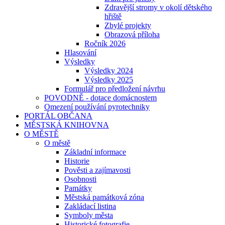
Zdravější stromy v okolí dětského
hřiště
Zbylé projekty
Obrazová příloha
Ročník 2026
Hlasování
Výsledky
Výsledky 2024
Výsledky 2025
Formulář pro předložení návrhu
POVODNĚ - dotace domácnostem
Omezení používání pyrotechniky
PORTÁL OBČANA
MĚSTSKÁ KNIHOVNA
O MĚSTĚ
O městě
Základní informace
Historie
Pověsti a zajímavosti
Osobnosti
Památky
Městská památková zóna
Zakládací listina
Symboly města
Historické fotografie