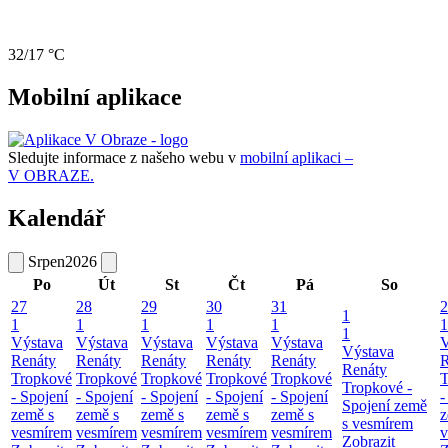
32/17 °C
Mobilní aplikace
Sledujte informace z našeho webu v
mobilní aplikaci –
V OBRAZE.
Kalendář
Srpen
2026
Po
Út
St
Čt
Pá
So
27
28
29
30
31
2
1
1
1
1
1
1
1
1
Výstava
Výstava
Výstava
Výstava
Výstava
V
Výstava
Renáty
Renáty
Renáty
Renáty
Renáty
R
Renáty
Tropkové
Tropkové
Tropkové
Tropkové
Tropkové
T
Tropkové -
- Spojení
- Spojení
- Spojení
- Spojení
- Spojení
-
Spojení země
země s
země s
země s
země s
země s
z
s vesmírem
vesmírem
vesmírem
vesmírem
vesmírem
vesmírem
v
Zobrazit