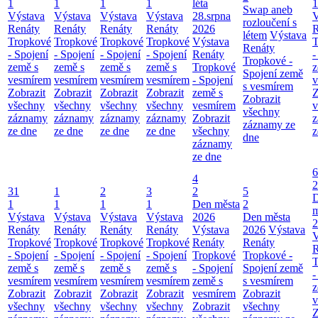
1
1
1
1
léta
1
Swap aneb
Výstava
Výstava
Výstava
Výstava
28.srpna
V
rozloučení s
Renáty
Renáty
Renáty
Renáty
2026
R
létem
Výstava
Tropkové
Tropkové
Tropkové
Tropkové
Výstava
T
Renáty
- Spojení
- Spojení
- Spojení
- Spojení
Renáty
-
Tropkové -
země s
země s
země s
země s
Tropkové
z
Spojení země
vesmírem
vesmírem
vesmírem
vesmírem
- Spojení
v
s vesmírem
Zobrazit
Zobrazit
Zobrazit
Zobrazit
země s
Z
Zobrazit
všechny
všechny
všechny
všechny
vesmírem
v
všechny
záznamy
záznamy
záznamy
záznamy
Zobrazit
z
záznamy ze
ze dne
ze dne
ze dne
ze dne
všechny
z
dne
záznamy
ze dne
6
4
2
31
1
2
3
2
5
1
1
1
1
Den města
2
m
Výstava
Výstava
Výstava
Výstava
2026
Den města
2
Renáty
Renáty
Renáty
Renáty
Výstava
2026
Výstava
V
Tropkové
Tropkové
Tropkové
Tropkové
Renáty
Renáty
R
- Spojení
- Spojení
- Spojení
- Spojení
Tropkové
Tropkové -
T
země s
země s
země s
země s
- Spojení
Spojení země
-
vesmírem
vesmírem
vesmírem
vesmírem
země s
s vesmírem
z
Zobrazit
Zobrazit
Zobrazit
Zobrazit
vesmírem
Zobrazit
v
všechny
všechny
všechny
všechny
Zobrazit
všechny
Z