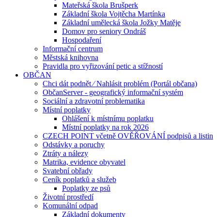
Mateřská škola Brušperk
Základní škola Vojtěcha Martínka
Základní umělecká škola Jožky Matěje
Domov pro seniory Ondráš
Hospodaření
Informační centrum
Městská knihovna
Pravidla pro vyřizování petic a stížností
OBČAN
Chci dát podnět ⁄ Nahlásit problém (Portál občana)
ObčanServer - geografický informační systém
Sociální a zdravotní problematika
Místní poplatky
Ohlášení k místnímu poplatku
Místní poplatky na rok 2026
CZECH POINT včetně OVĚŘOVÁNÍ podpisů a listin
Odstávky a poruchy
Ztráty a nálezy
Matrika, evidence obyvatel
Svatební obřady
Ceník poplatků a služeb
Poplatky ze psů
Životní prostředí
Komunální odpad
Základní dokumenty