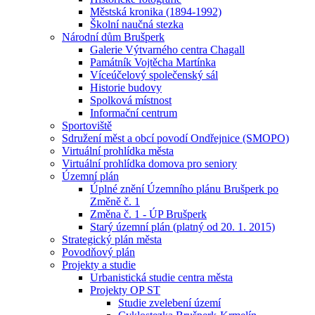
Městská kronika (1894-1992)
Školní naučná stezka
Národní dům Brušperk
Galerie Výtvarného centra Chagall
Památník Vojtěcha Martínka
Víceúčelový společenský sál
Historie budovy
Spolková místnost
Informační centrum
Sportoviště
Sdružení měst a obcí povodí Ondřejnice (SMOPO)
Virtuální prohlídka města
Virtuální prohlídka domova pro seniory
Územní plán
Úplné znění Územního plánu Brušperk po
Změně č. 1
Změna č. 1 - ÚP Brušperk
Starý územní plán (platný od 20. 1. 2015)
Strategický plán města
Povodňový plán
Projekty a studie
Urbanistická studie centra města
Projekty OP ST
Studie zvelebení území