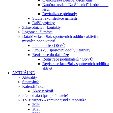
Cyklostezka Brušperk-Krmelín
Naučná stezka "Na Šibenici" k obecnímu
lesu.
Revitalizace přehrady
Studie rekonstrukce náměstí
Další projekty
Zdravotnictví - kontakty
Logomanuál města
Databáze kroužků, sportovních oddílů / aktivit a
místních podnikatelů
Podnikatelé / OSVČ
Kroužky / sportovní oddíly / aktivity
Registrace do databáze
Registrace podnikatelů / OSVČ
Registrace kroužků / sportovních oddílů a
aktivit
AKTUÁLNĚ
Aktuality
Smart-Info
Kalendář akcí
Akce v okolí
Přehled akcí (pro pořadatele)
TV Brušperk - zpravodajství a reportáže
2026
2025