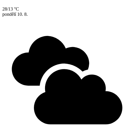
28/13 °C
pondělí
10. 8.