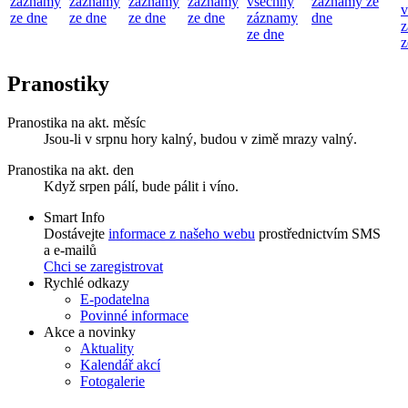
záznamy
záznamy
záznamy
záznamy
všechny
záznamy ze
v
ze dne
ze dne
ze dne
ze dne
záznamy
dne
z
ze dne
z
Pranostiky
Pranostika na akt. měsíc
Jsou-li v srpnu hory kalný, budou v zimě mrazy valný.
Pranostika na akt. den
Když srpen pálí, bude pálit i víno.
Smart Info
Dostávejte
informace z našeho webu
prostřednictvím SMS
a e-mailů
Chci se zaregistrovat
Rychlé odkazy
E-podatelna
Povinné informace
Akce a novinky
Aktuality
Kalendář akcí
Fotogalerie