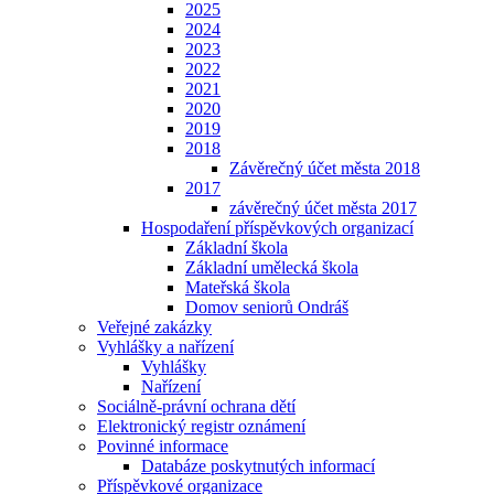
2025
2024
2023
2022
2021
2020
2019
2018
Závěrečný účet města 2018
2017
závěrečný účet města 2017
Hospodaření příspěvkových organizací
Základní škola
Základní umělecká škola
Mateřská škola
Domov seniorů Ondráš
Veřejné zakázky
Vyhlášky a nařízení
Vyhlášky
Nařízení
Sociálně-právní ochrana dětí
Elektronický registr oznámení
Povinné informace
Databáze poskytnutých informací
Příspěvkové organizace