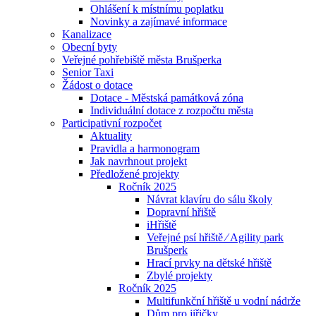
Ohlášení k místnímu poplatku
Novinky a zajímavé informace
Kanalizace
Obecní byty
Veřejné pohřebiště města Brušperka
Senior Taxi
Žádost o dotace
Dotace - Městská památková zóna
Individuální dotace z rozpočtu města
Participativní rozpočet
Aktuality
Pravidla a harmonogram
Jak navrhnout projekt
Předložené projekty
Ročník 2025
Návrat klavíru do sálu školy
Dopravní hřiště
iHřiště
Veřejné psí hřiště ⁄ Agility park
Brušperk
Hrací prvky na dětské hřiště
Zbylé projekty
Ročník 2025
Multifunkční hřiště u vodní nádrže
Dům pro jiřičky