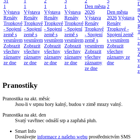
31
1
2
3
2
5
1
1
1
1
Den města
2
m
Výstava
Výstava
Výstava
Výstava
2026
Den města
2
Renáty
Renáty
Renáty
Renáty
Výstava
2026
Výstava
V
Tropkové
Tropkové
Tropkové
Tropkové
Renáty
Renáty
R
- Spojení
- Spojení
- Spojení
- Spojení
Tropkové
Tropkové -
T
země s
země s
země s
země s
- Spojení
Spojení země
-
vesmírem
vesmírem
vesmírem
vesmírem
země s
s vesmírem
z
Zobrazit
Zobrazit
Zobrazit
Zobrazit
vesmírem
Zobrazit
v
všechny
všechny
všechny
všechny
Zobrazit
všechny
Z
záznamy
záznamy
záznamy
záznamy
všechny
záznamy ze
v
ze dne
ze dne
ze dne
ze dne
záznamy
dne
z
ze dne
z
Pranostiky
Pranostika na akt. měsíc
Jsou-li v srpnu hory kalný, budou v zimě mrazy valný.
Pranostika na akt. den
Svatý vavřinec odnáší srp a zapřahá pluh.
Smart Info
Dostávejte
informace z našeho webu
prostřednictvím SMS