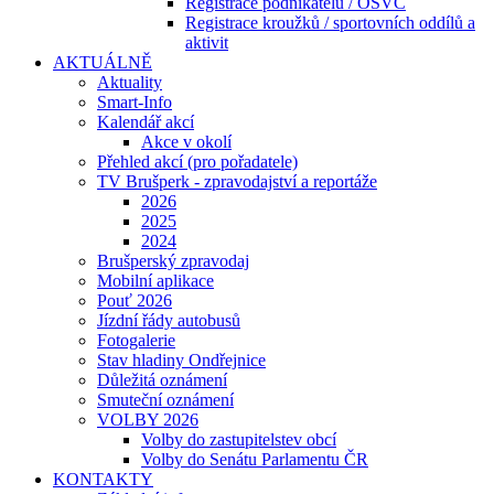
Registrace podnikatelů / OSVČ
Registrace kroužků / sportovních oddílů a
aktivit
AKTUÁLNĚ
Aktuality
Smart-Info
Kalendář akcí
Akce v okolí
Přehled akcí (pro pořadatele)
TV Brušperk - zpravodajství a reportáže
2026
2025
2024
Brušperský zpravodaj
Mobilní aplikace
Pouť 2026
Jízdní řády autobusů
Fotogalerie
Stav hladiny Ondřejnice
Důležitá oznámení
Smuteční oznámení
VOLBY 2026
Volby do zastupitelstev obcí
Volby do Senátu Parlamentu ČR
KONTAKTY