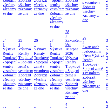
Zobrazit
Zobrazit
Zobrazit
- Spojení
Zobrazit
Z
s vesmírem
všechny
všechny
všechny
země s
všechny
v
Zobrazit
záznamy
záznamy
záznamy
vesmírem
záznamy
z
všechny
ze dne
ze dne
ze dne
Zobrazit
ze dne
z
záznamy ze
všechny
dne
záznamy
ze dne
28
2
29
24
25
26
27
Zakončení
3
2
1
1
1
1
léta
1
Swap aneb
Výstava
Výstava
Výstava
Výstava
28.srpna
V
rozloučení s
Renáty
Renáty
Renáty
Renáty
2026
R
létem
Výstava
Tropkové
Tropkové
Tropkové
Tropkové
Výstava
T
Renáty
- Spojení
- Spojení
- Spojení
- Spojení
Renáty
-
Tropkové -
země s
země s
země s
země s
Tropkové
z
Spojení země
vesmírem
vesmírem
vesmírem
vesmírem
- Spojení
v
s vesmírem
Zobrazit
Zobrazit
Zobrazit
Zobrazit
země s
Z
Zobrazit
všechny
všechny
všechny
všechny
vesmírem
v
všechny
záznamy
záznamy
záznamy
záznamy
Zobrazit
z
záznamy ze
ze dne
ze dne
ze dne
ze dne
všechny
z
dne
záznamy
ze dne
6
4
2