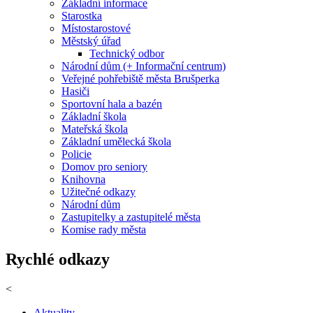
Základní informace
Starostka
Místostarostové
Městský úřad
Technický odbor
Národní dům (+ Informační centrum)
Veřejné pohřebiště města Brušperka
Hasiči
Sportovní hala a bazén
Základní škola
Mateřská škola
Základní umělecká škola
Policie
Domov pro seniory
Knihovna
Užitečné odkazy
Národní dům
Zastupitelky a zastupitelé města
Komise rady města
Rychlé odkazy
<
Aktuality