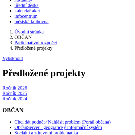
úřední deska
kalendář akcí
infocentrum
městská knihovna
Úvodní stránka
OBČAN
Participativní rozpočet
Předložené projekty
Vytisknout
Předložené projekty
Ročník 2026
Ročník 2025
Ročník 2024
OBČAN
Chci dát podnět ⁄ Nahlásit problém (Portál občana)
ObčanServer - geografický informační systém
Sociální a zdravotní problematika