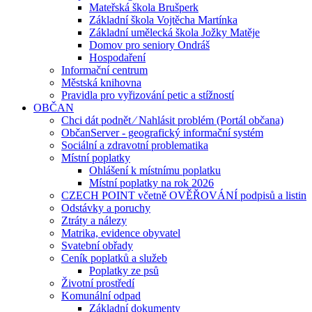
Mateřská škola Brušperk
Základní škola Vojtěcha Martínka
Základní umělecká škola Jožky Matěje
Domov pro seniory Ondráš
Hospodaření
Informační centrum
Městská knihovna
Pravidla pro vyřizování petic a stížností
OBČAN
Chci dát podnět ⁄ Nahlásit problém (Portál občana)
ObčanServer - geografický informační systém
Sociální a zdravotní problematika
Místní poplatky
Ohlášení k místnímu poplatku
Místní poplatky na rok 2026
CZECH POINT včetně OVĚŘOVÁNÍ podpisů a listin
Odstávky a poruchy
Ztráty a nálezy
Matrika, evidence obyvatel
Svatební obřady
Ceník poplatků a služeb
Poplatky ze psů
Životní prostředí
Komunální odpad
Základní dokumenty