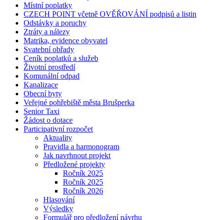
Místní poplatky
CZECH POINT včetně OVĚŘOVÁNÍ podpisů a listin
Odstávky a poruchy
Ztráty a nálezy
Matrika, evidence obyvatel
Svatební obřady
Ceník poplatků a služeb
Životní prostředí
Komunální odpad
Kanalizace
Obecní byty
Veřejné pohřebiště města Brušperka
Senior Taxi
Žádost o dotace
Participativní rozpočet
Aktuality
Pravidla a harmonogram
Jak navrhnout projekt
Předložené projekty
Ročník 2025
Ročník 2025
Ročník 2026
Hlasování
Výsledky
Formulář pro předložení návrhu