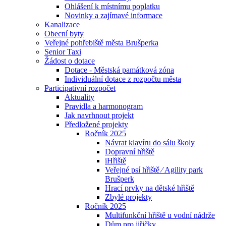
Ohlášení k místnímu poplatku
Novinky a zajímavé informace
Kanalizace
Obecní byty
Veřejné pohřebiště města Brušperka
Senior Taxi
Žádost o dotace
Dotace - Městská památková zóna
Individuální dotace z rozpočtu města
Participativní rozpočet
Aktuality
Pravidla a harmonogram
Jak navrhnout projekt
Předložené projekty
Ročník 2025
Návrat klavíru do sálu školy
Dopravní hřiště
iHřiště
Veřejné psí hřiště ⁄ Agility park
Brušperk
Hrací prvky na dětské hřiště
Zbylé projekty
Ročník 2025
Multifunkční hřiště u vodní nádrže
Dům pro jiřičky