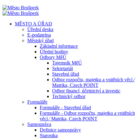
MĚSTO A ÚŘAD
Úřední deska
E-podatelna
Městský úřad
Základní informace
Úřední hodiny
Odbory MěÚ
Tajemník MěÚ
Sekretariát
Stavební úřad
Odbor rozpočtu, majetku a vnitřních věcí ⁄
Matrika, Czech POINT
Odbor financí, účetnictví a investic
Technický odbor
Formuláře
Formuláře - Stavební úřad
Formuláře - Odbor rozpočtu, majetku a vnitřních
věcí ⁄ Matrika, Czech POINT
Samospráva
Definice samosprávy
Starostka