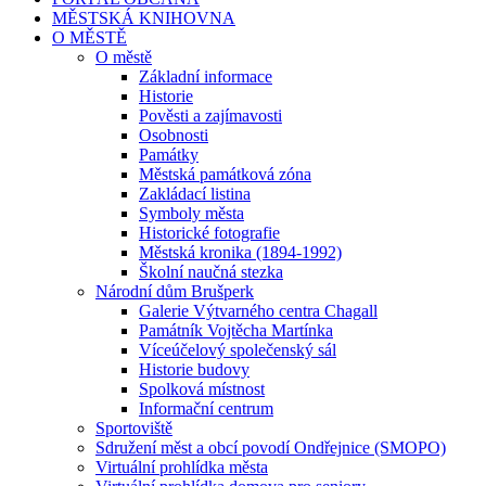
MĚSTSKÁ KNIHOVNA
O MĚSTĚ
O městě
Základní informace
Historie
Pověsti a zajímavosti
Osobnosti
Památky
Městská památková zóna
Zakládací listina
Symboly města
Historické fotografie
Městská kronika (1894-1992)
Školní naučná stezka
Národní dům Brušperk
Galerie Výtvarného centra Chagall
Památník Vojtěcha Martínka
Víceúčelový společenský sál
Historie budovy
Spolková místnost
Informační centrum
Sportoviště
Sdružení měst a obcí povodí Ondřejnice (SMOPO)
Virtuální prohlídka města