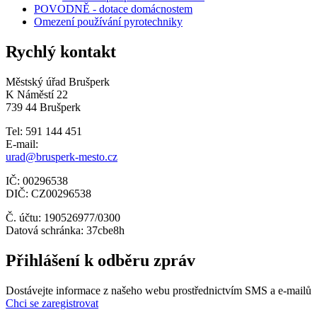
POVODNĚ - dotace domácnostem
Omezení používání pyrotechniky
Rychlý kontakt
Městský úřad Brušperk
K Náměstí 22
739 44 Brušperk
Tel: 591 144 451
E-mail:
urad@brusperk-mesto.cz
IČ: 00296538
DIČ: CZ00296538
Č. účtu: 190526977/0300
Datová schránka: 37cbe8h
Přihlášení k odběru zpráv
Dostávejte informace z našeho webu prostřednictvím SMS a e-mailů
Chci se zaregistrovat