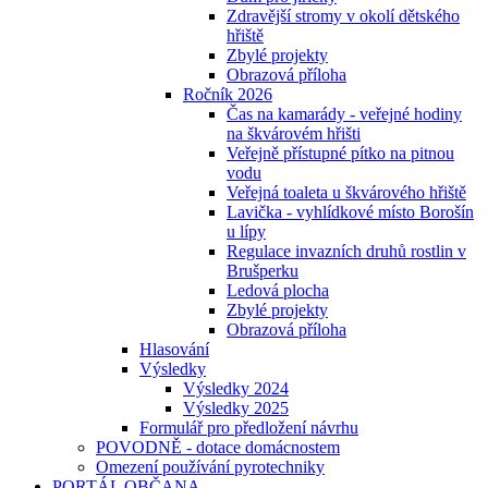
Zdravější stromy v okolí dětského
hřiště
Zbylé projekty
Obrazová příloha
Ročník 2026
Čas na kamarády - veřejné hodiny
na škvárovém hřišti
Veřejně přístupné pítko na pitnou
vodu
Veřejná toaleta u škvárového hřiště
Lavička - vyhlídkové místo Borošín
u lípy
Regulace invazních druhů rostlin v
Brušperku
Ledová plocha
Zbylé projekty
Obrazová příloha
Hlasování
Výsledky
Výsledky 2024
Výsledky 2025
Formulář pro předložení návrhu
POVODNĚ - dotace domácnostem
Omezení používání pyrotechniky
PORTÁL OBČANA