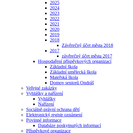
2025
2024
2023
2022
2021
2020
2019
2018
Závěrečný účet města 2018
2017
závěrečný účet města 2017
Hospodaření příspěvkových organizací
Základní škola
Základní umělecká škola
Mateřská škola
Domov seniorů Ondráš
Veřejné zakázky
Vyhlášky a nařízení
Vyhlášky
Nařízení
Sociálně-právní ochrana dětí
Elektronický registr oznámení
Povinné informace
Databáze poskytnutých informací
Příspěvkové organizace