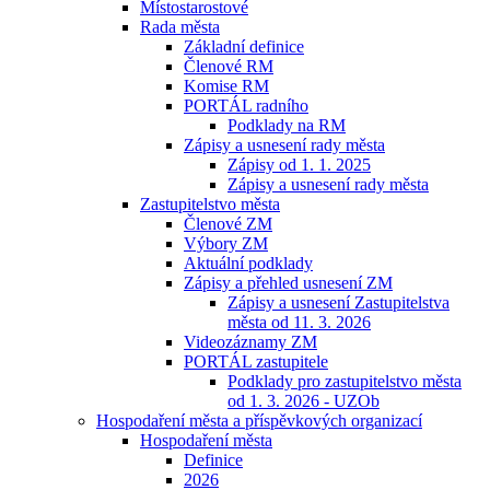
Místostarostové
Rada města
Základní definice
Členové RM
Komise RM
PORTÁL radního
Podklady na RM
Zápisy a usnesení rady města
Zápisy od 1. 1. 2025
Zápisy a usnesení rady města
Zastupitelstvo města
Členové ZM
Výbory ZM
Aktuální podklady
Zápisy a přehled usnesení ZM
Zápisy a usnesení Zastupitelstva
města od 11. 3. 2026
Videozáznamy ZM
PORTÁL zastupitele
Podklady pro zastupitelstvo města
od 1. 3. 2026 - UZOb
Hospodaření města a příspěvkových organizací
Hospodaření města
Definice
2026