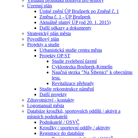
Virtuální prohlídka domova pro seniory
Územní plán
Úplné znění ÚP Brušperk po Změně č. 1
Změna č. 1 - ÚP Brušperk
Aktuálně platný ÚP (od 20. 1. 2015)
Další odkazy a dokumenty
Strategický plán města
Povodňový plán
Projekty a studie
Urbanistická studie centra města
Projekty OP ST
Studie zvelebení území
Cyklostezka Brušperk-Krmelín
Naučná stezka "Na Šibenici" k obecnímu
lesu.
Revitalizace přehrady
Studie rekonstrukce náměstí
Další projekty
Zdravotnictví - kontakty
Logomanuál města
Databáze kroužků, sportovních oddílů / aktivit a
místních podnikatelů
Podnikatelé / OSVČ
Kroužky / sportovní oddíly / aktivity
Registrace do databáze