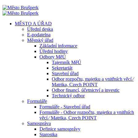
MĚSTO A ÚŘAD
Úřední deska
E-podatelna
Městský úřad
Základní informace
Úřední hodiny
Odbory MěÚ
Tajemník MěÚ
Sekretariát
Stavební úřad
Odbor rozpočtu, majetku a vnitřních věcí ⁄
Matrika, Czech POINT
Odbor financí, účetnictví a investic
Technický odbor
Formuláře
Formuláře - Stavební úřad
Formuláře - Odbor rozpočtu, majetku a vnitřních
věcí ⁄ Matrika, Czech POINT
Samospráva
Definice samosprávy
Starostka