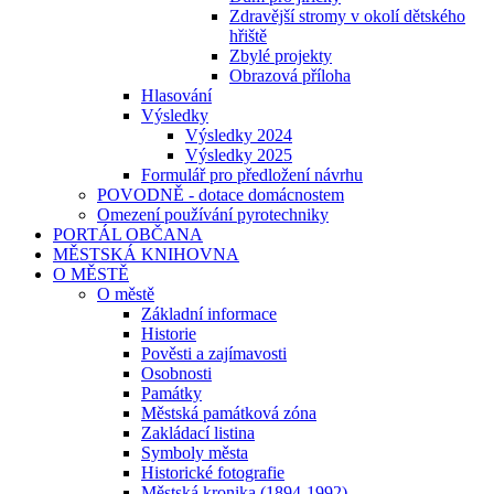
Zdravější stromy v okolí dětského
hřiště
Zbylé projekty
Obrazová příloha
Hlasování
Výsledky
Výsledky 2024
Výsledky 2025
Formulář pro předložení návrhu
POVODNĚ - dotace domácnostem
Omezení používání pyrotechniky
PORTÁL OBČANA
MĚSTSKÁ KNIHOVNA
O MĚSTĚ
O městě
Základní informace
Historie
Pověsti a zajímavosti
Osobnosti
Památky
Městská památková zóna
Zakládací listina
Symboly města
Historické fotografie
Městská kronika (1894-1992)