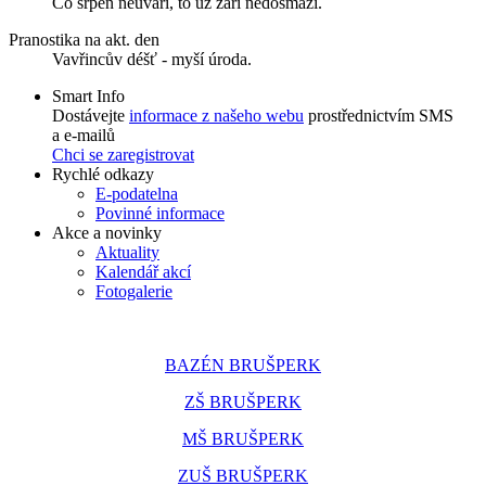
Co srpen neuvaří, to už září nedosmaží.
Pranostika na akt. den
Vavřincův déšť - myší úroda.
Smart Info
Dostávejte
informace z našeho webu
prostřednictvím SMS
a e-mailů
Chci se zaregistrovat
Rychlé odkazy
E-podatelna
Povinné informace
Akce a novinky
Aktuality
Kalendář akcí
Fotogalerie
BAZÉN BRUŠPERK
ZŠ BRUŠPERK
MŠ BRUŠPERK
ZUŠ BRUŠPERK