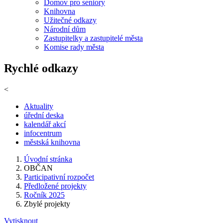
Domov pro seniory
Knihovna
Užitečné odkazy
Národní dům
Zastupitelky a zastupitelé města
Komise rady města
Rychlé odkazy
<
Aktuality
úřední deska
kalendář akcí
infocentrum
městská knihovna
Úvodní stránka
OBČAN
Participativní rozpočet
Předložené projekty
Ročník 2025
Zbylé projekty
Vytisknout