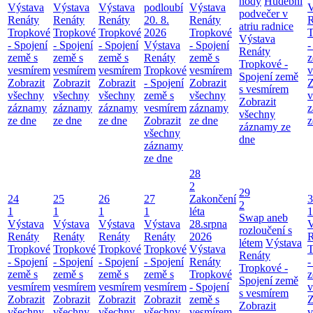
hody
Hudební
Výstava
Výstava
Výstava
podloubí
Výstava
V
podvečer v
Renáty
Renáty
Renáty
20. 8.
Renáty
R
atriu radnice
Tropkové
Tropkové
Tropkové
2026
Tropkové
T
Výstava
- Spojení
- Spojení
- Spojení
Výstava
- Spojení
-
Renáty
země s
země s
země s
Renáty
země s
z
Tropkové -
vesmírem
vesmírem
vesmírem
Tropkové
vesmírem
v
Spojení země
Zobrazit
Zobrazit
Zobrazit
- Spojení
Zobrazit
Z
s vesmírem
všechny
všechny
všechny
země s
všechny
v
Zobrazit
záznamy
záznamy
záznamy
vesmírem
záznamy
z
všechny
ze dne
ze dne
ze dne
Zobrazit
ze dne
z
záznamy ze
všechny
dne
záznamy
ze dne
28
2
29
24
25
26
27
Zakončení
3
2
1
1
1
1
léta
1
Swap aneb
Výstava
Výstava
Výstava
Výstava
28.srpna
V
rozloučení s
Renáty
Renáty
Renáty
Renáty
2026
R
létem
Výstava
Tropkové
Tropkové
Tropkové
Tropkové
Výstava
T
Renáty
- Spojení
- Spojení
- Spojení
- Spojení
Renáty
-
Tropkové -
země s
země s
země s
země s
Tropkové
z
Spojení země
vesmírem
vesmírem
vesmírem
vesmírem
- Spojení
v
s vesmírem
Zobrazit
Zobrazit
Zobrazit
Zobrazit
země s
Z
Zobrazit
všechny
všechny
všechny
všechny
vesmírem
v