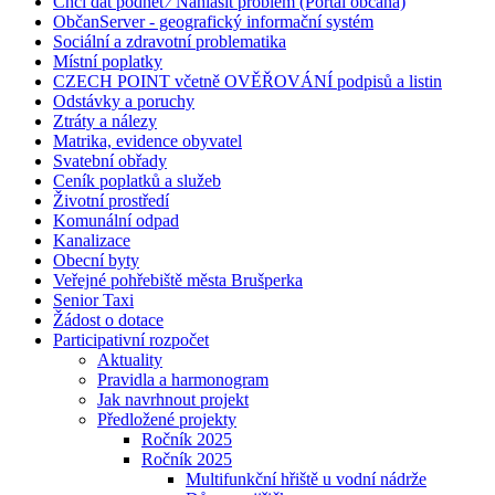
Chci dát podnět ⁄ Nahlásit problém (Portál občana)
ObčanServer - geografický informační systém
Sociální a zdravotní problematika
Místní poplatky
CZECH POINT včetně OVĚŘOVÁNÍ podpisů a listin
Odstávky a poruchy
Ztráty a nálezy
Matrika, evidence obyvatel
Svatební obřady
Ceník poplatků a služeb
Životní prostředí
Komunální odpad
Kanalizace
Obecní byty
Veřejné pohřebiště města Brušperka
Senior Taxi
Žádost o dotace
Participativní rozpočet
Aktuality
Pravidla a harmonogram
Jak navrhnout projekt
Předložené projekty
Ročník 2025
Ročník 2025
Multifunkční hřiště u vodní nádrže