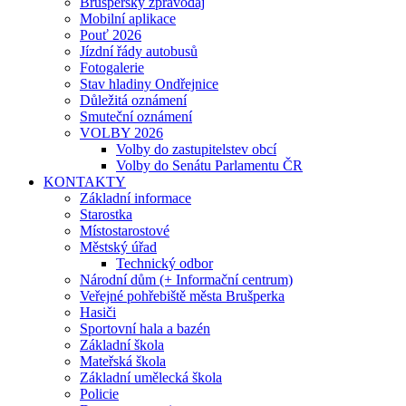
Brušperský zpravodaj
Mobilní aplikace
Pouť 2026
Jízdní řády autobusů
Fotogalerie
Stav hladiny Ondřejnice
Důležitá oznámení
Smuteční oznámení
VOLBY 2026
Volby do zastupitelstev obcí
Volby do Senátu Parlamentu ČR
KONTAKTY
Základní informace
Starostka
Místostarostové
Městský úřad
Technický odbor
Národní dům (+ Informační centrum)
Veřejné pohřebiště města Brušperka
Hasiči
Sportovní hala a bazén
Základní škola
Mateřská škola
Základní umělecká škola
Policie