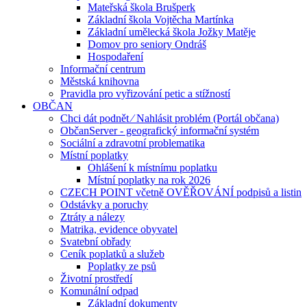
Mateřská škola Brušperk
Základní škola Vojtěcha Martínka
Základní umělecká škola Jožky Matěje
Domov pro seniory Ondráš
Hospodaření
Informační centrum
Městská knihovna
Pravidla pro vyřizování petic a stížností
OBČAN
Chci dát podnět ⁄ Nahlásit problém (Portál občana)
ObčanServer - geografický informační systém
Sociální a zdravotní problematika
Místní poplatky
Ohlášení k místnímu poplatku
Místní poplatky na rok 2026
CZECH POINT včetně OVĚŘOVÁNÍ podpisů a listin
Odstávky a poruchy
Ztráty a nálezy
Matrika, evidence obyvatel
Svatební obřady
Ceník poplatků a služeb
Poplatky ze psů
Životní prostředí
Komunální odpad
Základní dokumenty