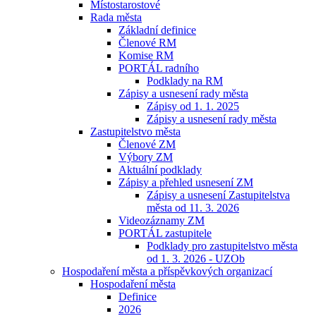
Místostarostové
Rada města
Základní definice
Členové RM
Komise RM
PORTÁL radního
Podklady na RM
Zápisy a usnesení rady města
Zápisy od 1. 1. 2025
Zápisy a usnesení rady města
Zastupitelstvo města
Členové ZM
Výbory ZM
Aktuální podklady
Zápisy a přehled usnesení ZM
Zápisy a usnesení Zastupitelstva
města od 11. 3. 2026
Videozáznamy ZM
PORTÁL zastupitele
Podklady pro zastupitelstvo města
od 1. 3. 2026 - UZOb
Hospodaření města a příspěvkových organizací
Hospodaření města
Definice
2026