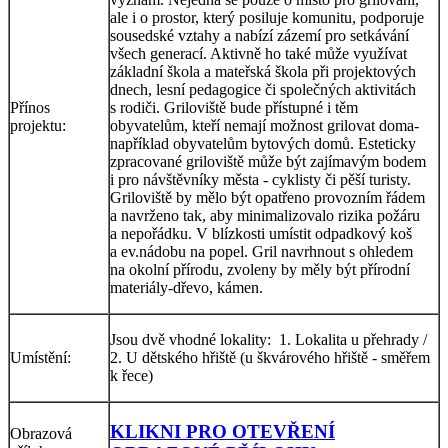
ale i o prostor, který posiluje komunitu, podporuje
sousedské vztahy a nabízí zázemí pro setkávání
všech generací. Aktivně ho také může využívat
základní škola a mateřská škola při projektových
dnech, lesní pedagogice či společných aktivitách
Přínos
s rodiči. Griloviště bude přístupné i těm
projektu:
obyvatelům, kteří nemají možnost grilovat doma-
například obyvatelům bytových domů. Esteticky
zpracované griloviště může být zajímavým bodem
i pro návštěvníky města - cyklisty či pěší turisty.
Griloviště by mělo být opatřeno provozním řádem
a navrženo tak, aby minimalizovalo rizika požáru
a nepořádku. V blízkosti umístit odpadkový koš
a ev.nádobu na popel. Gril navrhnout s ohledem
na okolní přírodu, zvoleny by měly být přírodní
materiály-dřevo, kámen.
Jsou dvě vhodné lokality: 1. Lokalita u přehrady /
Umístění:
2. U dětského hřiště (u škvárového hřiště - směřem
k řece)
KLIKNI PRO OTEVŘENÍ
Obrazová