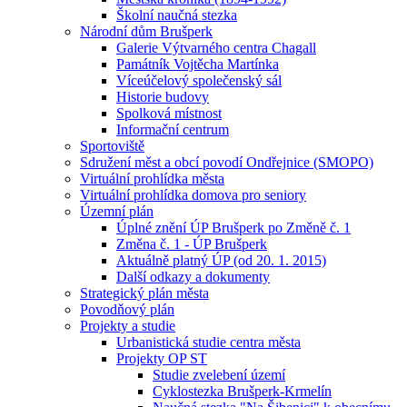
Školní naučná stezka
Národní dům Brušperk
Galerie Výtvarného centra Chagall
Památník Vojtěcha Martínka
Víceúčelový společenský sál
Historie budovy
Spolková místnost
Informační centrum
Sportoviště
Sdružení měst a obcí povodí Ondřejnice (SMOPO)
Virtuální prohlídka města
Virtuální prohlídka domova pro seniory
Územní plán
Úplné znění ÚP Brušperk po Změně č. 1
Změna č. 1 - ÚP Brušperk
Aktuálně platný ÚP (od 20. 1. 2015)
Další odkazy a dokumenty
Strategický plán města
Povodňový plán
Projekty a studie
Urbanistická studie centra města
Projekty OP ST
Studie zvelebení území
Cyklostezka Brušperk-Krmelín