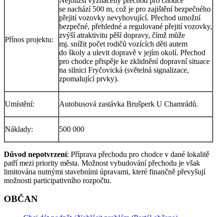
Nejbližší vyznačený přechod pro chodce
se nachází 500 m, což je pro zajištění bezpečného
přejití vozovky nevyhovující. Přechod umožní
bezpečné, přehledné a regulované přejití vozovky,
zvýší atraktivitu pěší dopravy, čímž může
Přínos projektu:
mj. snížit počet rodičů vozících děti autem
do školy a ulevit dopravě v jejím okolí. Přechod
pro chodce přispěje ke zklidnění dopravní situace
na silnici Fryčovická (světelná signalizace,
zpomalující prvky).
Umístění:
Autobusová zastávka Brušperk U Chamrádů.
Náklady:
500 000
Důvod nepotvrzení
: Příprava přechodu pro chodce v dané lokalitě
patří mezi priority města. Možnost vybudování přechodu je však
limitována nutnými stavebními úpravami, které finančně převyšují
možnosti participativního rozpočtu.
OBČAN