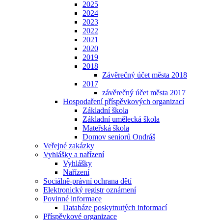
2025
2024
2023
2022
2021
2020
2019
2018
Závěrečný účet města 2018
2017
závěrečný účet města 2017
Hospodaření příspěvkových organizací
Základní škola
Základní umělecká škola
Mateřská škola
Domov seniorů Ondráš
Veřejné zakázky
Vyhlášky a nařízení
Vyhlášky
Nařízení
Sociálně-právní ochrana dětí
Elektronický registr oznámení
Povinné informace
Databáze poskytnutých informací
Příspěvkové organizace