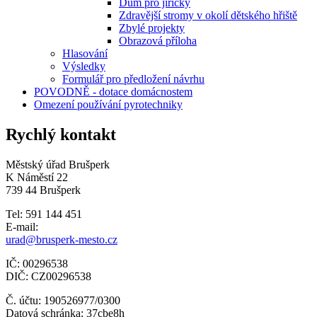
Dům pro jiřičky
Zdravější stromy v okolí dětského hřiště
Zbylé projekty
Obrazová příloha
Hlasování
Výsledky
Formulář pro předložení návrhu
POVODNĚ - dotace domácnostem
Omezení používání pyrotechniky
Rychlý kontakt
Městský úřad Brušperk
K Náměstí 22
739 44 Brušperk
Tel: 591 144 451
E-mail:
urad@brusperk-mesto.cz
IČ: 00296538
DIČ: CZ00296538
Č. účtu: 190526977/0300
Datová schránka: 37cbe8h