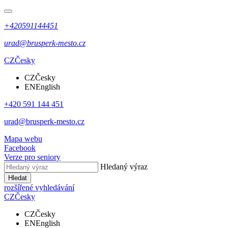
+420591144451
urad@brusperk-mesto.cz
CZ
Česky
CZ
Česky
EN
English
+420 591 144 451
urad@brusperk-mesto.cz
Mapa webu
Facebook
Verze pro seniory
Hledaný výraz
Hledat
rozšířené vyhledávání
CZ
Česky
CZ
Česky
EN
English