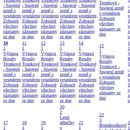
Tropkové
Tropkové
Tropkové
Tropkové
Tropkové
T
Tropkové -
- Spojení
- Spojení
- Spojení
- Spojení
- Spojení
-
Spojení země
země s
země s
země s
země s
země s
z
s vesmírem
vesmírem
vesmírem
vesmírem
vesmírem
vesmírem
v
Zobrazit
Zobrazit
Zobrazit
Zobrazit
Zobrazit
Zobrazit
Z
všechny
všechny
všechny
všechny
všechny
všechny
v
záznamy ze
záznamy
záznamy
záznamy
záznamy
záznamy
z
dne
ze dne
ze dne
ze dne
ze dne
ze dne
z
10
11
12
13
14
1
15
1
1
1
1
1
1
1
Výstava
Výstava
Výstava
Výstava
Výstava
V
Výstava
Renáty
Renáty
Renáty
Renáty
Renáty
R
Renáty
Tropkové
Tropkové
Tropkové
Tropkové
Tropkové
T
Tropkové -
- Spojení
- Spojení
- Spojení
- Spojení
- Spojení
-
Spojení země
země s
země s
země s
země s
země s
z
s vesmírem
vesmírem
vesmírem
vesmírem
vesmírem
vesmírem
v
Zobrazit
Zobrazit
Zobrazit
Zobrazit
Zobrazit
Zobrazit
Z
všechny
všechny
všechny
všechny
všechny
všechny
v
záznamy ze
záznamy
záznamy
záznamy
záznamy
záznamy
z
dne
ze dne
ze dne
ze dne
ze dne
ze dne
z
20
2
22
Letní
3
17
18
19
dílničky
21
2
Bramborákové
1
1
1
v
1
1