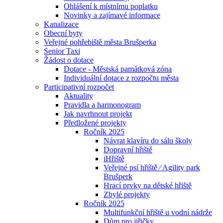
Ohlášení k místnímu poplatku
Novinky a zajímavé informace
Kanalizace
Obecní byty
Veřejné pohřebiště města Brušperka
Senior Taxi
Žádost o dotace
Dotace - Městská památková zóna
Individuální dotace z rozpočtu města
Participativní rozpočet
Aktuality
Pravidla a harmonogram
Jak navrhnout projekt
Předložené projekty
Ročník 2025
Návrat klavíru do sálu školy
Dopravní hřiště
iHřiště
Veřejné psí hřiště ⁄ Agility park
Brušperk
Hrací prvky na dětské hřiště
Zbylé projekty
Ročník 2025
Multifunkční hřiště u vodní nádrže
Dům pro jiřičky