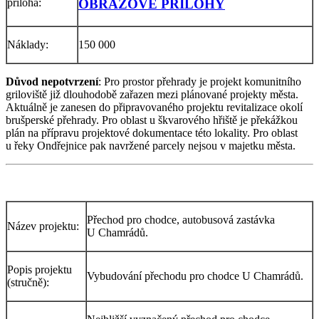
příloha:
OBRAZOVÉ PŘÍLOHY
Náklady:
150 000
Důvod nepotvrzení
: Pro prostor přehrady je projekt komunitního
griloviště již dlouhodobě zařazen mezi plánované projekty města.
Aktuálně je zanesen do připravovaného projektu revitalizace okolí
brušperské přehrady. Pro oblast u škvarového hřiště je překážkou
plán na přípravu projektové dokumentace této lokality. Pro oblast
u řeky Ondřejnice pak navržené parcely nejsou v majetku města.
Přechod pro chodce, autobusová zastávka
Název projektu:
U Chamrádů.
Popis projektu
Vybudování přechodu pro chodce U Chamrádů.
(stručně):