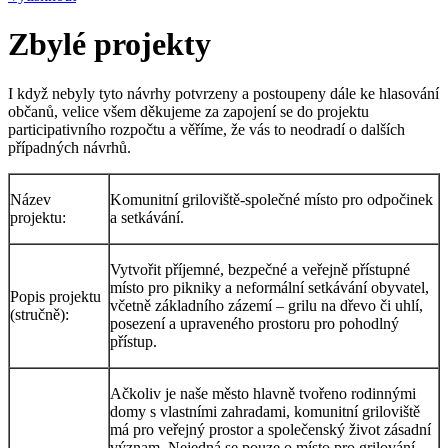
Zbylé projekty
I když nebyly tyto návrhy potvrzeny a postoupeny dále ke hlasování
občanů, velice všem děkujeme za zapojení se do projektu
participativního rozpočtu a věříme, že vás to neodradí o dalších
případných návrhů.
Název
Komunitní griloviště-společné místo pro odpočinek
projektu:
a setkávání.
Vytvořit příjemné, bezpečné a veřejně přístupné
místo pro pikniky a neformální setkávání obyvatel,
Popis projektu
včetně základního zázemí – grilu na dřevo či uhlí,
(stručně):
posezení a upraveného prostoru pro pohodlný
přístup.
Ačkoliv je naše město hlavně tvořeno rodinnými
domy s vlastními zahradami, komunitní griloviště
má pro veřejný prostor a společenský život zásadní
význam. Nejedná se pouze o místo pro grilování,