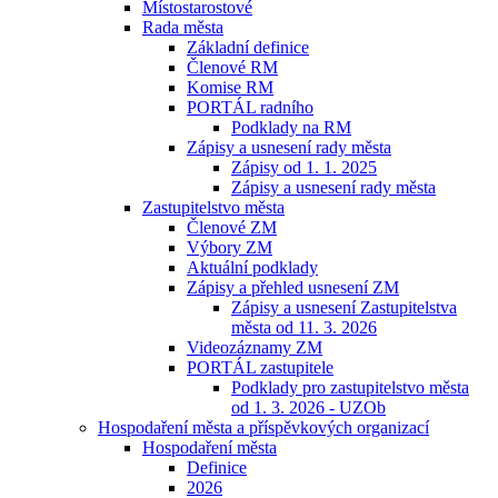
Místostarostové
Rada města
Základní definice
Členové RM
Komise RM
PORTÁL radního
Podklady na RM
Zápisy a usnesení rady města
Zápisy od 1. 1. 2025
Zápisy a usnesení rady města
Zastupitelstvo města
Členové ZM
Výbory ZM
Aktuální podklady
Zápisy a přehled usnesení ZM
Zápisy a usnesení Zastupitelstva
města od 11. 3. 2026
Videozáznamy ZM
PORTÁL zastupitele
Podklady pro zastupitelstvo města
od 1. 3. 2026 - UZOb
Hospodaření města a příspěvkových organizací
Hospodaření města
Definice
2026