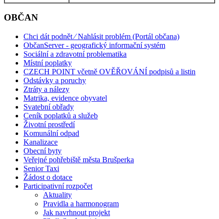
OBČAN
Chci dát podnět ⁄ Nahlásit problém (Portál občana)
ObčanServer - geografický informační systém
Sociální a zdravotní problematika
Místní poplatky
CZECH POINT včetně OVĚŘOVÁNÍ podpisů a listin
Odstávky a poruchy
Ztráty a nálezy
Matrika, evidence obyvatel
Svatební obřady
Ceník poplatků a služeb
Životní prostředí
Komunální odpad
Kanalizace
Obecní byty
Veřejné pohřebiště města Brušperka
Senior Taxi
Žádost o dotace
Participativní rozpočet
Aktuality
Pravidla a harmonogram
Jak navrhnout projekt