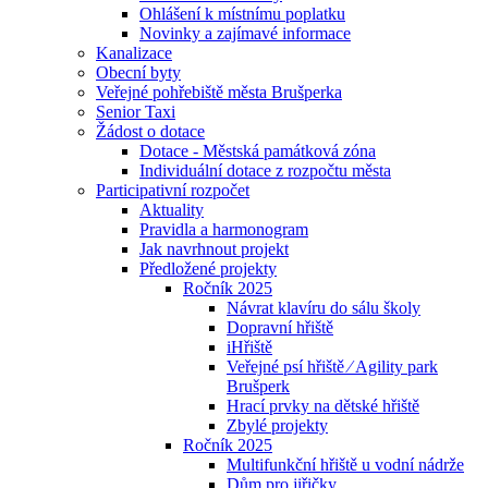
Ohlášení k místnímu poplatku
Novinky a zajímavé informace
Kanalizace
Obecní byty
Veřejné pohřebiště města Brušperka
Senior Taxi
Žádost o dotace
Dotace - Městská památková zóna
Individuální dotace z rozpočtu města
Participativní rozpočet
Aktuality
Pravidla a harmonogram
Jak navrhnout projekt
Předložené projekty
Ročník 2025
Návrat klavíru do sálu školy
Dopravní hřiště
iHřiště
Veřejné psí hřiště ⁄ Agility park
Brušperk
Hrací prvky na dětské hřiště
Zbylé projekty
Ročník 2025
Multifunkční hřiště u vodní nádrže
Dům pro jiřičky