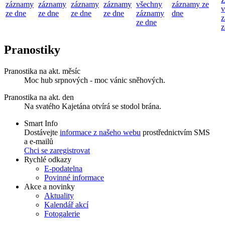
záznamy
záznamy
záznamy
záznamy
všechny
záznamy ze
v
ze dne
ze dne
ze dne
ze dne
záznamy
dne
z
ze dne
z
Pranostiky
Pranostika na akt. měsíc
Moc hub srpnových - moc vánic sněhových.
Pranostika na akt. den
Na svatého Kajetána otvírá se stodol brána.
Smart Info
Dostávejte
informace z našeho webu
prostřednictvím SMS
a e-mailů
Chci se zaregistrovat
Rychlé odkazy
E-podatelna
Povinné informace
Akce a novinky
Aktuality
Kalendář akcí
Fotogalerie