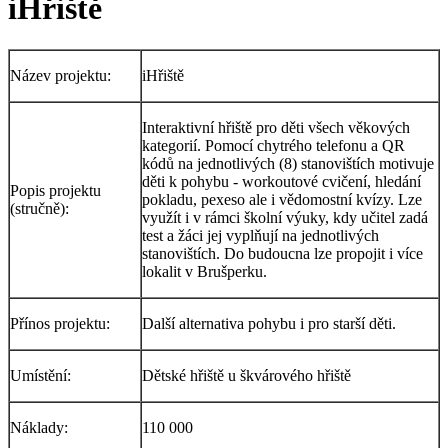
iHřiště
Název projektu:
iHřiště
Interaktivní hřiště pro děti všech věkových
kategorií. Pomocí chytrého telefonu a QR
kódů na jednotlivých (8) stanovištích motivuje
děti k pohybu - workoutové cvičení, hledání
Popis projektu
pokladu, pexeso ale i vědomostní kvízy. Lze
(stručně):
využít i v rámci školní výuky, kdy učitel zadá
test a žáci jej vyplňují na jednotlivých
stanovištích. Do budoucna lze propojit i více
lokalit v Brušperku.
Přínos projektu:
Další alternativa pohybu i pro starší děti.
Umístění:
Dětské hřiště u škvárového hřiště
Náklady:
110 000