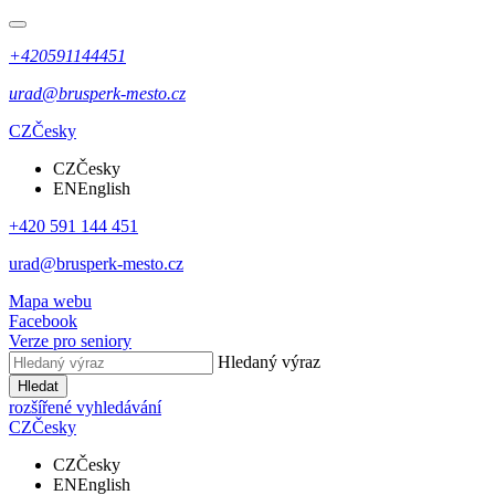
+420591144451
urad@brusperk-mesto.cz
CZ
Česky
CZ
Česky
EN
English
+420 591 144 451
urad@brusperk-mesto.cz
Mapa webu
Facebook
Verze pro seniory
Hledaný výraz
Hledat
rozšířené vyhledávání
CZ
Česky
CZ
Česky
EN
English