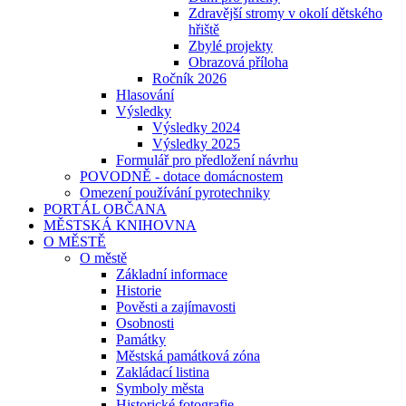
Zdravější stromy v okolí dětského
hřiště
Zbylé projekty
Obrazová příloha
Ročník 2026
Hlasování
Výsledky
Výsledky 2024
Výsledky 2025
Formulář pro předložení návrhu
POVODNĚ - dotace domácnostem
Omezení používání pyrotechniky
PORTÁL OBČANA
MĚSTSKÁ KNIHOVNA
O MĚSTĚ
O městě
Základní informace
Historie
Pověsti a zajímavosti
Osobnosti
Památky
Městská památková zóna
Zakládací listina
Symboly města
Historické fotografie