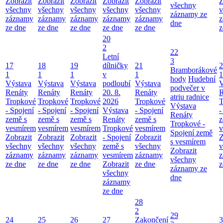
Zobrazit
Zobrazit
Zobrazit
Zobrazit
Zobrazit
Z
všechny
všechny
všechny
všechny
všechny
všechny
v
záznamy ze
záznamy
záznamy
záznamy
záznamy
záznamy
z
dne
ze dne
ze dne
ze dne
ze dne
ze dne
z
20
2
22
Letní
3
17
18
19
dílničky
21
2
Bramborákové
1
1
1
v
1
1
hody
Hudební
Výstava
Výstava
Výstava
podloubí
Výstava
V
podvečer v
Renáty
Renáty
Renáty
20. 8.
Renáty
R
atriu radnice
Tropkové
Tropkové
Tropkové
2026
Tropkové
T
Výstava
- Spojení
- Spojení
- Spojení
Výstava
- Spojení
-
Renáty
země s
země s
země s
Renáty
země s
z
Tropkové -
vesmírem
vesmírem
vesmírem
Tropkové
vesmírem
v
Spojení země
Zobrazit
Zobrazit
Zobrazit
- Spojení
Zobrazit
Z
s vesmírem
všechny
všechny
všechny
země s
všechny
v
Zobrazit
záznamy
záznamy
záznamy
vesmírem
záznamy
z
všechny
ze dne
ze dne
ze dne
Zobrazit
ze dne
z
záznamy ze
všechny
dne
záznamy
ze dne
28
2
29
24
25
26
27
Zakončení
3