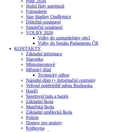
Pouť 2026
Jízdní řády autobusů
Fotogalerie
Stav hladiny Ondřejnice
Důležitá oznámení
Smuteční oznámení
VOLBY 2026
Volby do zastupitelstev obcí
Volby do Senátu Parlamentu ČR
KONTAKTY
Základní informace
Starostka
Místostarostové
Městský úřad
Technický odbor
Národní dům (+ Informační centrum)
Veřejné pohřebiště města Brušperka
Hasiči
Sportovní hala a bazén
Základní škola
Mateřská škola
Základní umělecká škola
Policie
Domov pro seniory
Knihovna