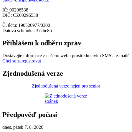
IČ: 00296538
DIČ: CZ00296538
Č. účtu: 190526977/0300
Datová schránka: 37cbe8h
Přihlášení k odběru zpráv
Dostávejte informace z našeho webu prostřednictvím SMS a e-mailů
Chci se zaregistrovat
Zjednodušená verze
Zjednodušená verze nejen pro senior
Předpověď počasí
dnes, pátek 7. 8. 2026