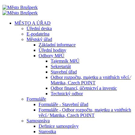
MĚSTO A ÚŘAD
Úřední deska
E-podatelna
Městský úřad
Základní informace
Úřední hodiny
Odbory MěÚ
Tajemník MěÚ
Sekretariát
Stavební úřad
Odbor rozpočtu, majetku a vnitřních věcí ⁄
Matrika, Czech POINT
Odbor financí, účetnictví a investic
Technický odbor
Formuláře
Formuláře - Stavební úřad
Formuláře - Odbor rozpočtu, majetku a vnitřních
věcí ⁄ Matrika, Czech POINT
Samospráva
Definice samosprávy
Starostka