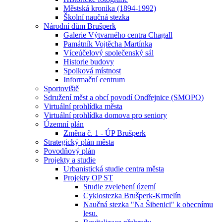
Městská kronika (1894-1992)
Školní naučná stezka
Národní dům Brušperk
Galerie Výtvarného centra Chagall
Památník Vojtěcha Martínka
Víceúčelový společenský sál
Historie budovy
Spolková místnost
Informační centrum
Sportoviště
Sdružení měst a obcí povodí Ondřejnice (SMOPO)
Virtuální prohlídka města
Virtuální prohlídka domova pro seniory
Územní plán
Změna č. 1 - ÚP Brušperk
Strategický plán města
Povodňový plán
Projekty a studie
Urbanistická studie centra města
Projekty OP ST
Studie zvelebení území
Cyklostezka Brušperk-Krmelín
Naučná stezka "Na Šibenici" k obecnímu
lesu.