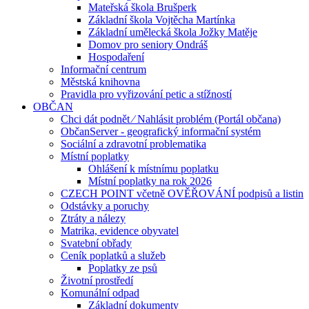
Mateřská škola Brušperk
Základní škola Vojtěcha Martínka
Základní umělecká škola Jožky Matěje
Domov pro seniory Ondráš
Hospodaření
Informační centrum
Městská knihovna
Pravidla pro vyřizování petic a stížností
OBČAN
Chci dát podnět ⁄ Nahlásit problém (Portál občana)
ObčanServer - geografický informační systém
Sociální a zdravotní problematika
Místní poplatky
Ohlášení k místnímu poplatku
Místní poplatky na rok 2026
CZECH POINT včetně OVĚŘOVÁNÍ podpisů a listin
Odstávky a poruchy
Ztráty a nálezy
Matrika, evidence obyvatel
Svatební obřady
Ceník poplatků a služeb
Poplatky ze psů
Životní prostředí
Komunální odpad
Základní dokumenty