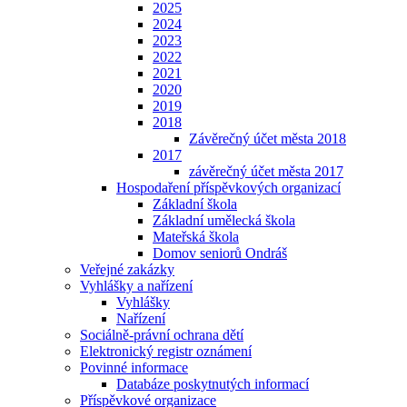
2025
2024
2023
2022
2021
2020
2019
2018
Závěrečný účet města 2018
2017
závěrečný účet města 2017
Hospodaření příspěvkových organizací
Základní škola
Základní umělecká škola
Mateřská škola
Domov seniorů Ondráš
Veřejné zakázky
Vyhlášky a nařízení
Vyhlášky
Nařízení
Sociálně-právní ochrana dětí
Elektronický registr oznámení
Povinné informace
Databáze poskytnutých informací
Příspěvkové organizace