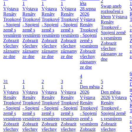
2
1
1
1
1
léta
1
Swap aneb
Výstava
Výstava
Výstava
Výstava
28.srpna
V
rozloučení s
Renáty
Renáty
Renáty
Renáty
2026
R
létem
Výstava
Tropkové
Tropkové
Tropkové
Tropkové
Výstava
T
Renáty
- Spojení
- Spojení
- Spojení
- Spojení
Renáty
-
Tropkové -
země s
země s
země s
země s
Tropkové
z
Spojení země
vesmírem
vesmírem
vesmírem
vesmírem
- Spojení
v
s vesmírem
Zobrazit
Zobrazit
Zobrazit
Zobrazit
země s
Z
Zobrazit
všechny
všechny
všechny
všechny
vesmírem
v
všechny
záznamy
záznamy
záznamy
záznamy
Zobrazit
z
záznamy ze
ze dne
ze dne
ze dne
ze dne
všechny
z
dne
záznamy
ze dne
6
4
2
31
1
2
3
2
5
1
1
1
1
Den města
2
m
Výstava
Výstava
Výstava
Výstava
2026
Den města
2
Renáty
Renáty
Renáty
Renáty
Výstava
2026
Výstava
V
Tropkové
Tropkové
Tropkové
Tropkové
Renáty
Renáty
R
- Spojení
- Spojení
- Spojení
- Spojení
Tropkové
Tropkové -
T
země s
země s
země s
země s
- Spojení
Spojení země
-
vesmírem
vesmírem
vesmírem
vesmírem
země s
s vesmírem
z
Zobrazit
Zobrazit
Zobrazit
Zobrazit
vesmírem
Zobrazit
v
všechny
všechny
všechny
všechny
Zobrazit
všechny
Z