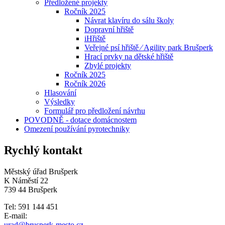
Předložené projekty
Ročník 2025
Návrat klavíru do sálu školy
Dopravní hřiště
iHřiště
Veřejné psí hřiště ⁄ Agility park Brušperk
Hrací prvky na dětské hřiště
Zbylé projekty
Ročník 2025
Ročník 2026
Hlasování
Výsledky
Formulář pro předložení návrhu
POVODNĚ - dotace domácnostem
Omezení používání pyrotechniky
Rychlý kontakt
Městský úřad Brušperk
K Náměstí 22
739 44 Brušperk
Tel: 591 144 451
E-mail:
urad@brusperk-mesto.cz