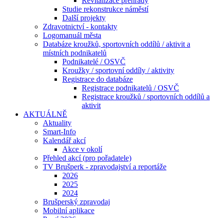
Revitalizace přehrady
Studie rekonstrukce náměstí
Další projekty
Zdravotnictví - kontakty
Logomanuál města
Databáze kroužků, sportovních oddílů / aktivit a
místních podnikatelů
Podnikatelé / OSVČ
Kroužky / sportovní oddíly / aktivity
Registrace do databáze
Registrace podnikatelů / OSVČ
Registrace kroužků / sportovních oddílů a
aktivit
AKTUÁLNĚ
Aktuality
Smart-Info
Kalendář akcí
Akce v okolí
Přehled akcí (pro pořadatele)
TV Brušperk - zpravodajství a reportáže
2026
2025
2024
Brušperský zpravodaj
Mobilní aplikace