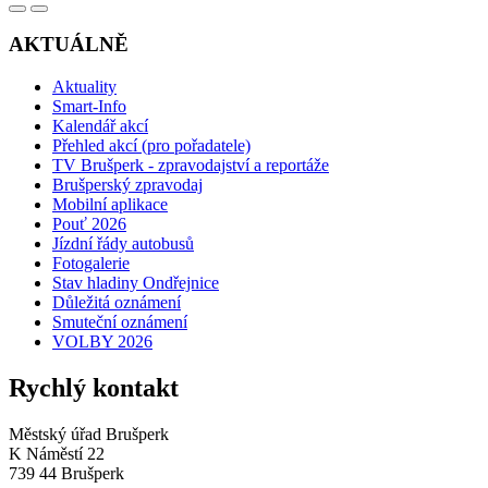
AKTUÁLNĚ
Aktuality
Smart-Info
Kalendář akcí
Přehled akcí (pro pořadatele)
TV Brušperk - zpravodajství a reportáže
Brušperský zpravodaj
Mobilní aplikace
Pouť 2026
Jízdní řády autobusů
Fotogalerie
Stav hladiny Ondřejnice
Důležitá oznámení
Smuteční oznámení
VOLBY 2026
Rychlý kontakt
Městský úřad Brušperk
K Náměstí 22
739 44 Brušperk