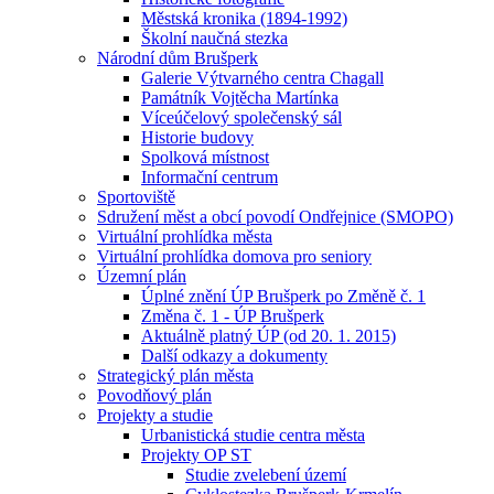
Městská kronika (1894-1992)
Školní naučná stezka
Národní dům Brušperk
Galerie Výtvarného centra Chagall
Památník Vojtěcha Martínka
Víceúčelový společenský sál
Historie budovy
Spolková místnost
Informační centrum
Sportoviště
Sdružení měst a obcí povodí Ondřejnice (SMOPO)
Virtuální prohlídka města
Virtuální prohlídka domova pro seniory
Územní plán
Úplné znění ÚP Brušperk po Změně č. 1
Změna č. 1 - ÚP Brušperk
Aktuálně platný ÚP (od 20. 1. 2015)
Další odkazy a dokumenty
Strategický plán města
Povodňový plán
Projekty a studie
Urbanistická studie centra města
Projekty OP ST
Studie zvelebení území