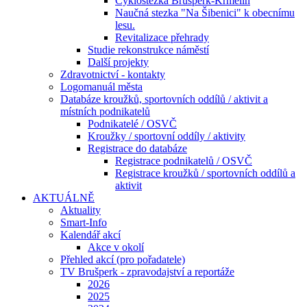
Cyklostezka Brušperk-Krmelín
Naučná stezka "Na Šibenici" k obecnímu
lesu.
Revitalizace přehrady
Studie rekonstrukce náměstí
Další projekty
Zdravotnictví - kontakty
Logomanuál města
Databáze kroužků, sportovních oddílů / aktivit a
místních podnikatelů
Podnikatelé / OSVČ
Kroužky / sportovní oddíly / aktivity
Registrace do databáze
Registrace podnikatelů / OSVČ
Registrace kroužků / sportovních oddílů a
aktivit
AKTUÁLNĚ
Aktuality
Smart-Info
Kalendář akcí
Akce v okolí
Přehled akcí (pro pořadatele)
TV Brušperk - zpravodajství a reportáže
2026
2025