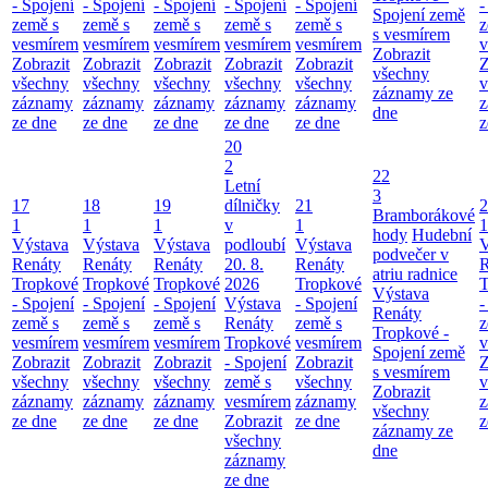
- Spojení
- Spojení
- Spojení
- Spojení
- Spojení
-
Spojení země
země s
země s
země s
země s
země s
z
s vesmírem
vesmírem
vesmírem
vesmírem
vesmírem
vesmírem
v
Zobrazit
Zobrazit
Zobrazit
Zobrazit
Zobrazit
Zobrazit
Z
všechny
všechny
všechny
všechny
všechny
všechny
v
záznamy ze
záznamy
záznamy
záznamy
záznamy
záznamy
z
dne
ze dne
ze dne
ze dne
ze dne
ze dne
z
20
2
22
Letní
3
17
18
19
dílničky
21
2
Bramborákové
1
1
1
v
1
1
hody
Hudební
Výstava
Výstava
Výstava
podloubí
Výstava
V
podvečer v
Renáty
Renáty
Renáty
20. 8.
Renáty
R
atriu radnice
Tropkové
Tropkové
Tropkové
2026
Tropkové
T
Výstava
- Spojení
- Spojení
- Spojení
Výstava
- Spojení
-
Renáty
země s
země s
země s
Renáty
země s
z
Tropkové -
vesmírem
vesmírem
vesmírem
Tropkové
vesmírem
v
Spojení země
Zobrazit
Zobrazit
Zobrazit
- Spojení
Zobrazit
Z
s vesmírem
všechny
všechny
všechny
země s
všechny
v
Zobrazit
záznamy
záznamy
záznamy
vesmírem
záznamy
z
všechny
ze dne
ze dne
ze dne
Zobrazit
ze dne
z
záznamy ze
všechny
dne
záznamy
ze dne