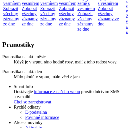
-
vesmírem
vesmírem
vesmírem
vesmírem
země s
s vesmírem
z
Zobrazit
Zobrazit
Zobrazit
Zobrazit
vesmírem
Zobrazit
v
všechny
všechny
všechny
všechny
Zobrazit
všechny
Z
záznamy
záznamy
záznamy
záznamy
všechny
záznamy ze
v
ze dne
ze dne
ze dne
ze dne
záznamy
dne
z
ze dne
z
Pranostiky
Pranostika na akt. měsíc
Když je v srpnu ráno hodně rosy, mají z toho radost vosy.
Pranostika na akt. den
Málo plodů v srpnu, málo včel z jara.
Smart Info
Dostávejte
informace z našeho webu
prostřednictvím SMS
a e-mailů
Chci se zaregistrovat
Rychlé odkazy
E-podatelna
Povinné informace
Akce a novinky
Aktuality