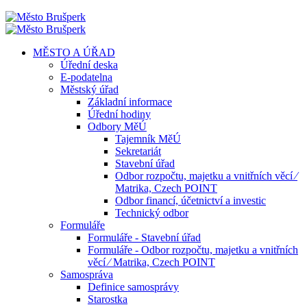
MĚSTO A ÚŘAD
Úřední deska
E-podatelna
Městský úřad
Základní informace
Úřední hodiny
Odbory MěÚ
Tajemník MěÚ
Sekretariát
Stavební úřad
Odbor rozpočtu, majetku a vnitřních věcí ⁄
Matrika, Czech POINT
Odbor financí, účetnictví a investic
Technický odbor
Formuláře
Formuláře - Stavební úřad
Formuláře - Odbor rozpočtu, majetku a vnitřních
věcí ⁄ Matrika, Czech POINT
Samospráva
Definice samosprávy
Starostka