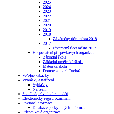
2025
2024
2023
2022
2021
2020
2019
2018
Závěrečný účet města 2018
2017
závěrečný účet města 2017
Hospodaření příspěvkových organizací
Základní škola
Základní umělecká škola
Mateřská škola
Domov seniorů Ondráš
Veřejné zakázky
Vyhlášky a nařízení
Vyhlášky
Nařízení
Sociálně-právní ochrana dětí
Elektronický registr oznámení
Povinné informace
Databáze poskytnutých informací
Příspěvkové organizace