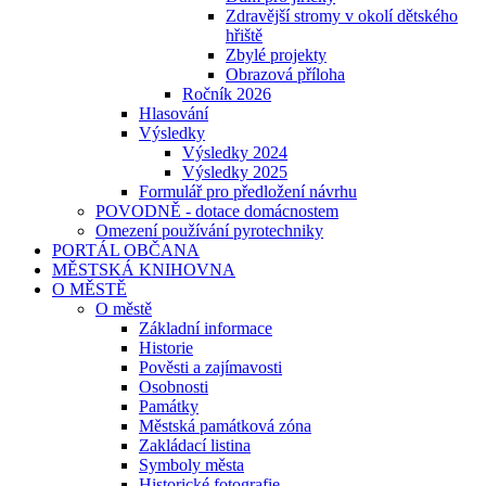
Zdravější stromy v okolí dětského
hřiště
Zbylé projekty
Obrazová příloha
Ročník 2026
Hlasování
Výsledky
Výsledky 2024
Výsledky 2025
Formulář pro předložení návrhu
POVODNĚ - dotace domácnostem
Omezení používání pyrotechniky
PORTÁL OBČANA
MĚSTSKÁ KNIHOVNA
O MĚSTĚ
O městě
Základní informace
Historie
Pověsti a zajímavosti
Osobnosti
Památky
Městská památková zóna
Zakládací listina
Symboly města
Historické fotografie