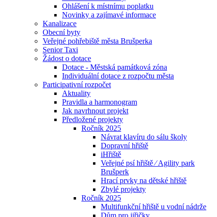
Ohlášení k místnímu poplatku
Novinky a zajímavé informace
Kanalizace
Obecní byty
Veřejné pohřebiště města Brušperka
Senior Taxi
Žádost o dotace
Dotace - Městská památková zóna
Individuální dotace z rozpočtu města
Participativní rozpočet
Aktuality
Pravidla a harmonogram
Jak navrhnout projekt
Předložené projekty
Ročník 2025
Návrat klavíru do sálu školy
Dopravní hřiště
iHřiště
Veřejné psí hřiště ⁄ Agility park
Brušperk
Hrací prvky na dětské hřiště
Zbylé projekty
Ročník 2025
Multifunkční hřiště u vodní nádrže
Dům pro jiřičky