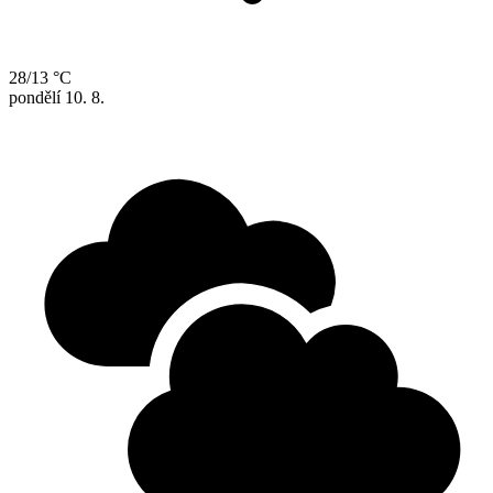
28/13 °C
pondělí
10. 8.