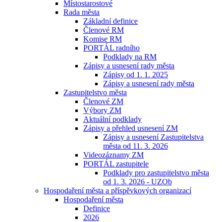
Místostarostové
Rada města
Základní definice
Členové RM
Komise RM
PORTÁL radního
Podklady na RM
Zápisy a usnesení rady města
Zápisy od 1. 1. 2025
Zápisy a usnesení rady města
Zastupitelstvo města
Členové ZM
Výbory ZM
Aktuální podklady
Zápisy a přehled usnesení ZM
Zápisy a usnesení Zastupitelstva
města od 11. 3. 2026
Videozáznamy ZM
PORTÁL zastupitele
Podklady pro zastupitelstvo města
od 1. 3. 2026 - UZOb
Hospodaření města a příspěvkových organizací
Hospodaření města
Definice
2026