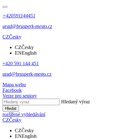
+420591144451
urad@brusperk-mesto.cz
CZ
Česky
CZ
Česky
EN
English
+420 591 144 451
urad@brusperk-mesto.cz
Mapa webu
Facebook
Verze pro seniory
Hledaný výraz
Hledat
rozšířené vyhledávání
CZ
Česky
CZ
Česky
EN
English