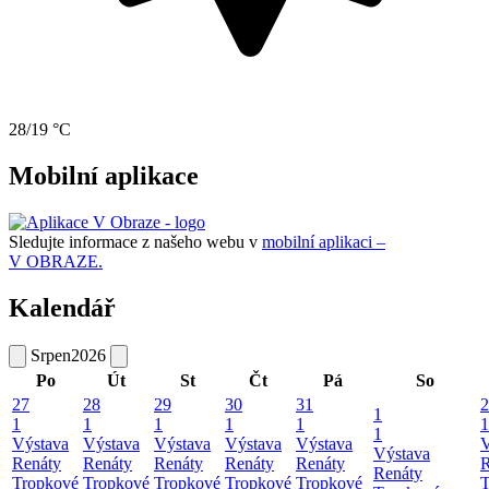
28/19 °C
Mobilní aplikace
Sledujte informace z našeho webu v
mobilní aplikaci –
V OBRAZE.
Kalendář
Srpen
2026
Po
Út
St
Čt
Pá
So
27
28
29
30
31
2
1
1
1
1
1
1
1
1
Výstava
Výstava
Výstava
Výstava
Výstava
V
Výstava
Renáty
Renáty
Renáty
Renáty
Renáty
R
Renáty
Tropkové
Tropkové
Tropkové
Tropkové
Tropkové
T