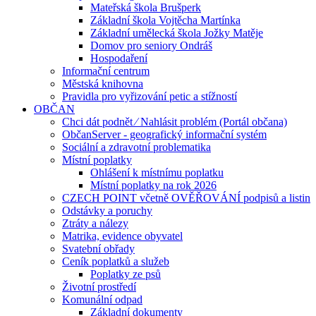
Mateřská škola Brušperk
Základní škola Vojtěcha Martínka
Základní umělecká škola Jožky Matěje
Domov pro seniory Ondráš
Hospodaření
Informační centrum
Městská knihovna
Pravidla pro vyřizování petic a stížností
OBČAN
Chci dát podnět ⁄ Nahlásit problém (Portál občana)
ObčanServer - geografický informační systém
Sociální a zdravotní problematika
Místní poplatky
Ohlášení k místnímu poplatku
Místní poplatky na rok 2026
CZECH POINT včetně OVĚŘOVÁNÍ podpisů a listin
Odstávky a poruchy
Ztráty a nálezy
Matrika, evidence obyvatel
Svatební obřady
Ceník poplatků a služeb
Poplatky ze psů
Životní prostředí
Komunální odpad
Základní dokumenty