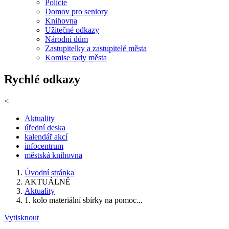
Policie
Domov pro seniory
Knihovna
Užitečné odkazy
Národní dům
Zastupitelky a zastupitelé města
Komise rady města
Rychlé odkazy
<
Aktuality
úřední deska
kalendář akcí
infocentrum
městská knihovna
Úvodní stránka
AKTUÁLNĚ
Aktuality
1. kolo materiální sbírky na pomoc...
Vytisknout