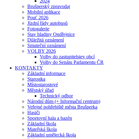
2024
Brušperský zpravodaj
Mobilní aplikace
Pouť 2026
Jízdní řády autobusů
Fotogalerie
Stav hladiny Ondřejnice
Důležitá oznámení
Smuteční oznámení
VOLBY 2026
Volby do zastupitelstev obcí
Volby do Senátu Parlamentu ČR
KONTAKTY
Základní informace
Starostka
Místostarostové
Městský úřad
Technický odbor
Národní dům (+ Informační centrum)
Veřejné pohřebiště města Brušperka
Hasiči
Sportovní hala a bazén
Základní škola
Mateřská škola
Základní umělecká škola