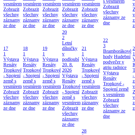
s vesmírem
vesmírem
vesmírem
vesmírem
vesmírem
vesmírem
v
Zobrazit
Zobrazit
Zobrazit
Zobrazit
Zobrazit
Zobrazit
Z
všechny
všechny
všechny
všechny
všechny
všechny
v
záznamy ze
záznamy
záznamy
záznamy
záznamy
záznamy
z
dne
ze dne
ze dne
ze dne
ze dne
ze dne
z
20
2
22
Letní
3
17
18
19
dílničky
21
2
Bramborákové
1
1
1
v
1
1
hody
Hudební
Výstava
Výstava
Výstava
podloubí
Výstava
V
podvečer v
Renáty
Renáty
Renáty
20. 8.
Renáty
R
atriu radnice
Tropkové
Tropkové
Tropkové
2026
Tropkové
T
Výstava
- Spojení
- Spojení
- Spojení
Výstava
- Spojení
-
Renáty
země s
země s
země s
Renáty
země s
z
Tropkové -
vesmírem
vesmírem
vesmírem
Tropkové
vesmírem
v
Spojení země
Zobrazit
Zobrazit
Zobrazit
- Spojení
Zobrazit
Z
s vesmírem
všechny
všechny
všechny
země s
všechny
v
Zobrazit
záznamy
záznamy
záznamy
vesmírem
záznamy
z
všechny
ze dne
ze dne
ze dne
Zobrazit
ze dne
z
záznamy ze
všechny
dne
záznamy
ze dne
28