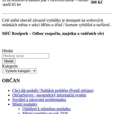
300 Kč
starší 65 let
Celé znění obecně závazné vyhlášky je dostupné na webových
stránkách města v sekci
Město a úřad / Seznam vyhlášek a nařízení
.
MěÚ Brušperk – Odbor rozpočtu, majetku a vnitřních věcí
Hledat
Hledat
Kategorie
OBČAN
Chci dát podnět ⁄ Nahlásit problém (Portál občana)
ObčanServer - geografický informační systém
Sociální a zdravotní problematika
Místní poplatky
Ohlášení k místnímu poplatku
Místní poplatky na rok 2026