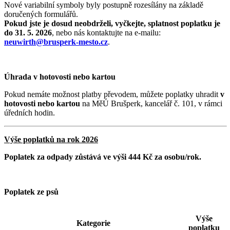
Nové variabilní symboly byly postupně rozesílány na základě
doručených formulářů.
Pokud jste je dosud neobdrželi, vyčkejte, splatnost poplatku je
do 31. 5. 2026
, nebo nás kontaktujte na e-mailu:
neuwirth@brusperk-mesto.cz
.
Úhrada v hotovosti nebo kartou
Pokud nemáte možnost platby převodem, můžete poplatky uhradit
v
hotovosti nebo kartou
na MěÚ Brušperk, kancelář č. 101, v rámci
úředních hodin.
Výše poplatků na rok 2026
Poplatek za odpady zůstává ve výši 444 Kč za osobu/rok.
Poplatek ze psů
Výše
Kategorie
poplatku