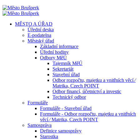
MĚSTO A ÚŘAD
Úřední deska
E-podatelna
Městský úřad
Základní informace
Úřední hodiny
Odbory MěÚ
Tajemník MěÚ
Sekretariát
Stavební úřad
Odbor rozpočtu, majetku a vnitřních věcí ⁄
Matrika, Czech POINT
Odbor financí, účetnictví a investic
Technický odbor
Formuláře
Formuláře - Stavební úřad
Formuláře - Odbor rozpočtu, majetku a vnitřních
věcí ⁄ Matrika, Czech POINT
Samospráva
Definice samosprávy
Starostka