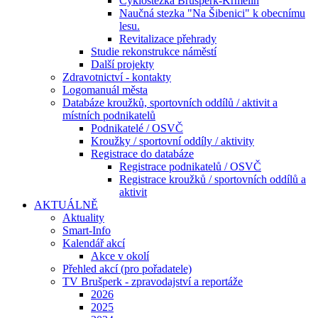
Cyklostezka Brušperk-Krmelín
Naučná stezka "Na Šibenici" k obecnímu
lesu.
Revitalizace přehrady
Studie rekonstrukce náměstí
Další projekty
Zdravotnictví - kontakty
Logomanuál města
Databáze kroužků, sportovních oddílů / aktivit a
místních podnikatelů
Podnikatelé / OSVČ
Kroužky / sportovní oddíly / aktivity
Registrace do databáze
Registrace podnikatelů / OSVČ
Registrace kroužků / sportovních oddílů a
aktivit
AKTUÁLNĚ
Aktuality
Smart-Info
Kalendář akcí
Akce v okolí
Přehled akcí (pro pořadatele)
TV Brušperk - zpravodajství a reportáže
2026
2025