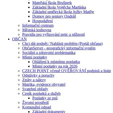
Mateřská škola Brušperk
Základní škola Vojtěcha Martínka
Základní umělecká škola Jožky Matěje
Domov pro seniory Ondráš
Hospodaření
Informační centrum
Městská knihovna
Pravidla pro vyřizování petic a stížností
OBČAN
Chci dát podnět ⁄ Nahlásit problém (Portál občana)
ObčanServer - geografický informační systém
Sociální a zdravotní problematika
Místní poplatky
Ohlášení k místnímu poplatku
Místní poplatky na rok 2026
CZECH POINT včetně OVĚŘOVÁNÍ podpisů a listin
Odstávky a poruchy
Ztráty a nálezy
Matrika, evidence obyvatel
Svatební obřady
Ceník poplatků a služeb
Poplatky ze psů
Životní prostředí
Komunální odpad
Základní dokumenty