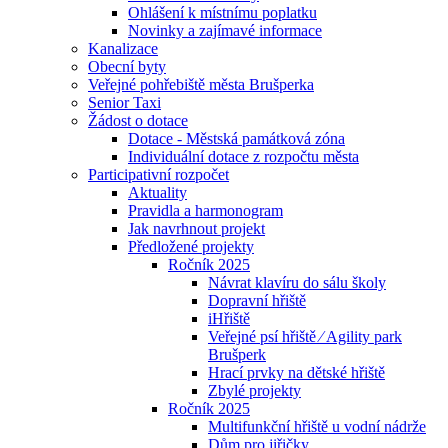
Ohlášení k místnímu poplatku
Novinky a zajímavé informace
Kanalizace
Obecní byty
Veřejné pohřebiště města Brušperka
Senior Taxi
Žádost o dotace
Dotace - Městská památková zóna
Individuální dotace z rozpočtu města
Participativní rozpočet
Aktuality
Pravidla a harmonogram
Jak navrhnout projekt
Předložené projekty
Ročník 2025
Návrat klavíru do sálu školy
Dopravní hřiště
iHřiště
Veřejné psí hřiště ⁄ Agility park
Brušperk
Hrací prvky na dětské hřiště
Zbylé projekty
Ročník 2025
Multifunkční hřiště u vodní nádrže
Dům pro jiřičky