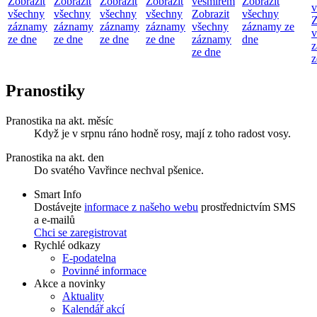
Zobrazit
Zobrazit
Zobrazit
Zobrazit
vesmírem
Zobrazit
v
všechny
všechny
všechny
všechny
Zobrazit
všechny
Z
záznamy
záznamy
záznamy
záznamy
všechny
záznamy ze
v
ze dne
ze dne
ze dne
ze dne
záznamy
dne
z
ze dne
z
Pranostiky
Pranostika na akt. měsíc
Když je v srpnu ráno hodně rosy, mají z toho radost vosy.
Pranostika na akt. den
Do svatého Vavřince nechval pšenice.
Smart Info
Dostávejte
informace z našeho webu
prostřednictvím SMS
a e-mailů
Chci se zaregistrovat
Rychlé odkazy
E-podatelna
Povinné informace
Akce a novinky
Aktuality
Kalendář akcí