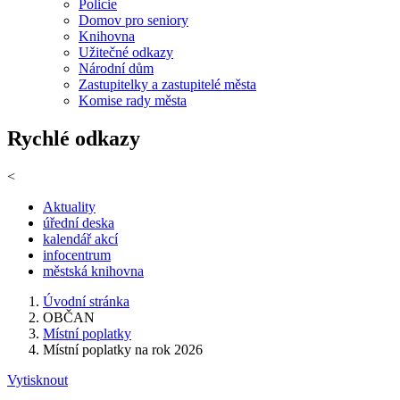
Policie
Domov pro seniory
Knihovna
Užitečné odkazy
Národní dům
Zastupitelky a zastupitelé města
Komise rady města
Rychlé odkazy
<
Aktuality
úřední deska
kalendář akcí
infocentrum
městská knihovna
Úvodní stránka
OBČAN
Místní poplatky
Místní poplatky na rok 2026
Vytisknout