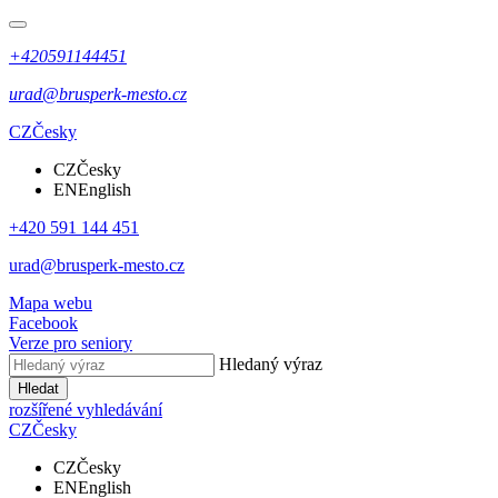
+420591144451
urad@brusperk-mesto.cz
CZ
Česky
CZ
Česky
EN
English
+420 591 144 451
urad@brusperk-mesto.cz
Mapa webu
Facebook
Verze pro seniory
Hledaný výraz
Hledat
rozšířené vyhledávání
CZ
Česky
CZ
Česky
EN
English