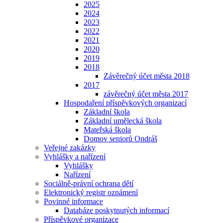
2025
2024
2023
2022
2021
2020
2019
2018
Závěrečný účet města 2018
2017
závěrečný účet města 2017
Hospodaření příspěvkových organizací
Základní škola
Základní umělecká škola
Mateřská škola
Domov seniorů Ondráš
Veřejné zakázky
Vyhlášky a nařízení
Vyhlášky
Nařízení
Sociálně-právní ochrana dětí
Elektronický registr oznámení
Povinné informace
Databáze poskytnutých informací
Příspěvkové organizace