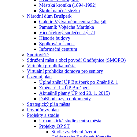
Městská kronika (1894-1992)
Školní naučná stezka
Národní dům Brušperk
Galerie Výtvarného centra Chagall
Památník Vojtěcha Martínka
Víceúčelový společenský sál
Historie budovy
Spolková místnost
Informační centrum
Sportoviště
Sdružení měst a obcí povodí Ondřejnice (SMOPO)
Virtuální prohlídka města
Virtuální prohlídka domova pro seniory
Územní plán
Úplné znění ÚP Brušperk po Změně č. 1
Změna č. 1 - ÚP Brušperk
Aktuálně platný ÚP (od 20. 1. 2015)
Další odkazy a dokumenty
Strategický plán města
Povodňový plán
Projekty a studie
Urbanistická studie centra města
Projekty OP ST
Studie zvelebení území