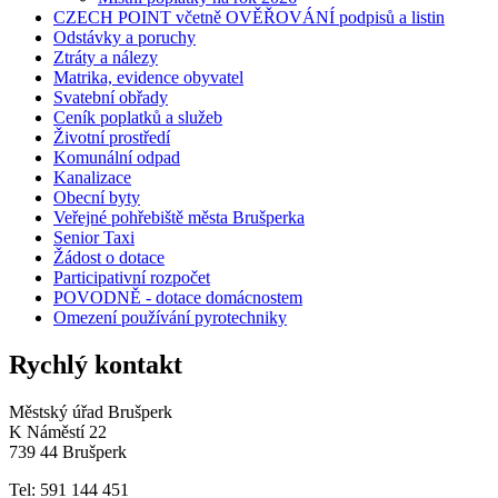
CZECH POINT včetně OVĚŘOVÁNÍ podpisů a listin
Odstávky a poruchy
Ztráty a nálezy
Matrika, evidence obyvatel
Svatební obřady
Ceník poplatků a služeb
Životní prostředí
Komunální odpad
Kanalizace
Obecní byty
Veřejné pohřebiště města Brušperka
Senior Taxi
Žádost o dotace
Participativní rozpočet
POVODNĚ - dotace domácnostem
Omezení používání pyrotechniky
Rychlý kontakt
Městský úřad Brušperk
K Náměstí 22
739 44 Brušperk
Tel: 591 144 451