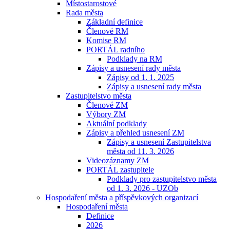
Místostarostové
Rada města
Základní definice
Členové RM
Komise RM
PORTÁL radního
Podklady na RM
Zápisy a usnesení rady města
Zápisy od 1. 1. 2025
Zápisy a usnesení rady města
Zastupitelstvo města
Členové ZM
Výbory ZM
Aktuální podklady
Zápisy a přehled usnesení ZM
Zápisy a usnesení Zastupitelstva
města od 11. 3. 2026
Videozáznamy ZM
PORTÁL zastupitele
Podklady pro zastupitelstvo města
od 1. 3. 2026 - UZOb
Hospodaření města a příspěvkových organizací
Hospodaření města
Definice
2026