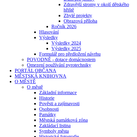
Zdravější stromy v okolí dětského
hřiště
Zbylé projekty
Obrazová příloha
Ročník 2026
Hlasování
Výsledky
Výsledky 2024
Výsledky 2025
Formulář pro předložení návrhu
POVODNĚ - dotace domácnostem
Omezení používání pyrotechniky
PORTÁL OBČANA
MĚSTSKÁ KNIHOVNA
O MĚSTĚ
O městě
Základní informace
Historie
Pověsti a zajímavosti
Osobnosti
Památky
Městská památková zóna
Zakládací listina
Symboly města
Historické fotografie