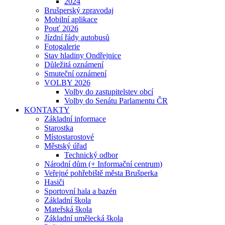
2024
Brušperský zpravodaj
Mobilní aplikace
Pouť 2026
Jízdní řády autobusů
Fotogalerie
Stav hladiny Ondřejnice
Důležitá oznámení
Smuteční oznámení
VOLBY 2026
Volby do zastupitelstev obcí
Volby do Senátu Parlamentu ČR
KONTAKTY
Základní informace
Starostka
Místostarostové
Městský úřad
Technický odbor
Národní dům (+ Informační centrum)
Veřejné pohřebiště města Brušperka
Hasiči
Sportovní hala a bazén
Základní škola
Mateřská škola
Základní umělecká škola