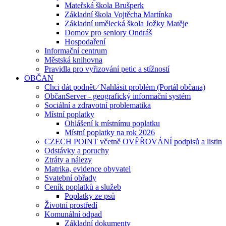
Mateřská škola Brušperk
Základní škola Vojtěcha Martínka
Základní umělecká škola Jožky Matěje
Domov pro seniory Ondráš
Hospodaření
Informační centrum
Městská knihovna
Pravidla pro vyřizování petic a stížností
OBČAN
Chci dát podnět ⁄ Nahlásit problém (Portál občana)
ObčanServer - geografický informační systém
Sociální a zdravotní problematika
Místní poplatky
Ohlášení k místnímu poplatku
Místní poplatky na rok 2026
CZECH POINT včetně OVĚŘOVÁNÍ podpisů a listin
Odstávky a poruchy
Ztráty a nálezy
Matrika, evidence obyvatel
Svatební obřady
Ceník poplatků a služeb
Poplatky ze psů
Životní prostředí
Komunální odpad
Základní dokumenty