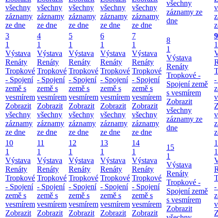
všechny
všechny
všechny
všechny
všechny
všechny
v
záznamy ze
záznamy
záznamy
záznamy
záznamy
záznamy
z
dne
ze dne
ze dne
ze dne
ze dne
ze dne
z
3
4
5
6
7
9
8
1
1
1
1
1
1
1
Výstava
Výstava
Výstava
Výstava
Výstava
V
Výstava
Renáty
Renáty
Renáty
Renáty
Renáty
R
Renáty
Tropkové
Tropkové
Tropkové
Tropkové
Tropkové
T
Tropkové -
- Spojení
- Spojení
- Spojení
- Spojení
- Spojení
-
Spojení země
země s
země s
země s
země s
země s
z
s vesmírem
vesmírem
vesmírem
vesmírem
vesmírem
vesmírem
v
Zobrazit
Zobrazit
Zobrazit
Zobrazit
Zobrazit
Zobrazit
Z
všechny
všechny
všechny
všechny
všechny
všechny
v
záznamy ze
záznamy
záznamy
záznamy
záznamy
záznamy
z
dne
ze dne
ze dne
ze dne
ze dne
ze dne
z
10
11
12
13
14
1
15
1
1
1
1
1
1
1
Výstava
Výstava
Výstava
Výstava
Výstava
V
Výstava
Renáty
Renáty
Renáty
Renáty
Renáty
R
Renáty
Tropkové
Tropkové
Tropkové
Tropkové
Tropkové
T
Tropkové -
- Spojení
- Spojení
- Spojení
- Spojení
- Spojení
-
Spojení země
země s
země s
země s
země s
země s
z
s vesmírem
vesmírem
vesmírem
vesmírem
vesmírem
vesmírem
v
Zobrazit
Zobrazit
Zobrazit
Zobrazit
Zobrazit
Zobrazit
Z
všechny