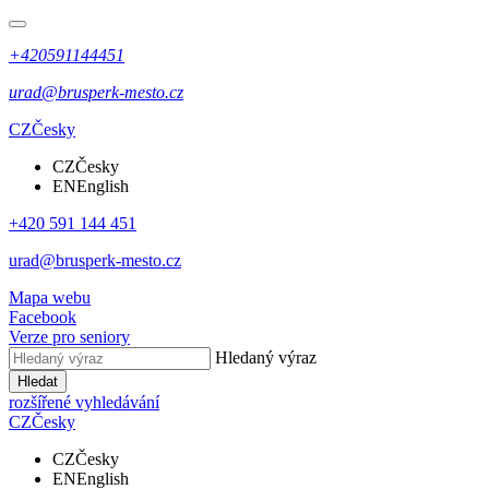
+420591144451
urad@brusperk-mesto.cz
CZ
Česky
CZ
Česky
EN
English
+420 591 144 451
urad@brusperk-mesto.cz
Mapa webu
Facebook
Verze pro seniory
Hledaný výraz
Hledat
rozšířené vyhledávání
CZ
Česky
CZ
Česky
EN
English