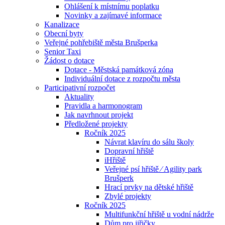
Ohlášení k místnímu poplatku
Novinky a zajímavé informace
Kanalizace
Obecní byty
Veřejné pohřebiště města Brušperka
Senior Taxi
Žádost o dotace
Dotace - Městská památková zóna
Individuální dotace z rozpočtu města
Participativní rozpočet
Aktuality
Pravidla a harmonogram
Jak navrhnout projekt
Předložené projekty
Ročník 2025
Návrat klavíru do sálu školy
Dopravní hřiště
iHřiště
Veřejné psí hřiště ⁄ Agility park
Brušperk
Hrací prvky na dětské hřiště
Zbylé projekty
Ročník 2025
Multifunkční hřiště u vodní nádrže
Dům pro jiřičky