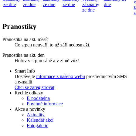
v
ze dne
ze dne
ze dne
ze dne
záznamy
dne
z
ze dne
z
Pranostiky
Pranostika na akt. měsíc
Co srpen neuvaří, to už září nedosmaží.
Pranostika na akt. den
Hotov v srpnu sáně a v zimě vůz!
Smart Info
Dostávejte
informace z našeho webu
prostřednictvím SMS
a e-mailů
Chci se zaregistrovat
Rychlé odkazy
E-podatelna
Povinné informace
Akce a novinky
Aktuality
Kalendář akcí
Fotogalerie