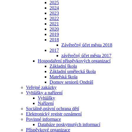
2025
2024
2023
2022
2021
2020
2019
2018
Závěrečný účet města 2018
2017
závěrečný účet města 2017
Hospodaření příspěvkových organizací
Základní škola
Základní umělecká škola
Mateřská škola
Domov seniorů Ondráš
Veřejné zakázky
Vyhlášky a nařízení
Vyhlášky
Nařízení
Sociálně-právní ochrana dětí
Elektronický registr oznámení
Povinné informace
Databáze poskytnutých informací
Příspěvkové organizace