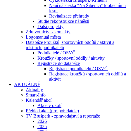
Cyklostezka Brušperk-Krmelín
Naučná stezka "Na Šibenici" k obecnímu
lesu.
Revitalizace přehrady
Studie rekonstrukce náměstí
Další projekty
Zdravotnictví - kontakty
Logomanuál města
Databáze kroužků, sportovních oddílů / aktivit a
místních podnikatelů
Podnikatelé / OSVČ
Kroužky / sportovní oddíly / aktivity
Registrace do databáze
Registrace podnikatelů / OSVČ
Registrace kroužků / sportovních oddílů a
aktivit
AKTUÁLNĚ
Aktuality
Smart-Info
Kalendář akcí
Akce v okolí
Přehled akcí (pro pořadatele)
TV Brušperk - zpravodajství a reportáže
2026
2025