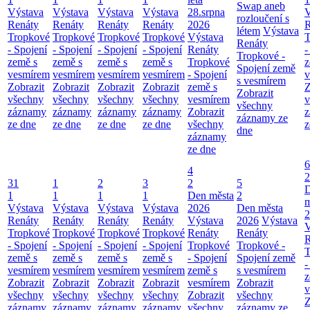
Swap aneb
Výstava
Výstava
Výstava
Výstava
28.srpna
V
rozloučení s
Renáty
Renáty
Renáty
Renáty
2026
R
létem
Výstava
Tropkové
Tropkové
Tropkové
Tropkové
Výstava
T
Renáty
- Spojení
- Spojení
- Spojení
- Spojení
Renáty
-
Tropkové -
země s
země s
země s
země s
Tropkové
z
Spojení země
vesmírem
vesmírem
vesmírem
vesmírem
- Spojení
v
s vesmírem
Zobrazit
Zobrazit
Zobrazit
Zobrazit
země s
Z
Zobrazit
všechny
všechny
všechny
všechny
vesmírem
v
všechny
záznamy
záznamy
záznamy
záznamy
Zobrazit
z
záznamy ze
ze dne
ze dne
ze dne
ze dne
všechny
z
dne
záznamy
ze dne
6
4
2
31
1
2
3
2
5
1
1
1
1
Den města
2
m
Výstava
Výstava
Výstava
Výstava
2026
Den města
2
Renáty
Renáty
Renáty
Renáty
Výstava
2026
Výstava
V
Tropkové
Tropkové
Tropkové
Tropkové
Renáty
Renáty
R
- Spojení
- Spojení
- Spojení
- Spojení
Tropkové
Tropkové -
T
země s
země s
země s
země s
- Spojení
Spojení země
-
vesmírem
vesmírem
vesmírem
vesmírem
země s
s vesmírem
z
Zobrazit
Zobrazit
Zobrazit
Zobrazit
vesmírem
Zobrazit
v
všechny
všechny
všechny
všechny
Zobrazit
všechny
Z
záznamy
záznamy
záznamy
záznamy
všechny
záznamy ze