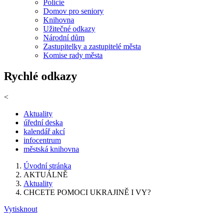
Policie
Domov pro seniory
Knihovna
Užitečné odkazy
Národní dům
Zastupitelky a zastupitelé města
Komise rady města
Rychlé odkazy
<
Aktuality
úřední deska
kalendář akcí
infocentrum
městská knihovna
Úvodní stránka
AKTUÁLNĚ
Aktuality
CHCETE POMOCI UKRAJINĚ I VY?
Vytisknout