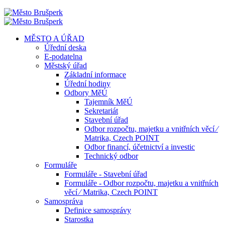
MĚSTO A ÚŘAD
Úřední deska
E-podatelna
Městský úřad
Základní informace
Úřední hodiny
Odbory MěÚ
Tajemník MěÚ
Sekretariát
Stavební úřad
Odbor rozpočtu, majetku a vnitřních věcí ⁄
Matrika, Czech POINT
Odbor financí, účetnictví a investic
Technický odbor
Formuláře
Formuláře - Stavební úřad
Formuláře - Odbor rozpočtu, majetku a vnitřních
věcí ⁄ Matrika, Czech POINT
Samospráva
Definice samosprávy
Starostka