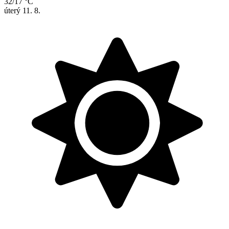
32/17 °C
úterý
11. 8.