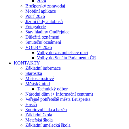
2024
Brušperský zpravodaj
Mobilní aplikace
Pouť 2026
Jízdní řády autobusů
Fotogalerie
Stav hladiny Ondřejnice
Důležitá oznámení
Smuteční oznámení
VOLBY 2026
Volby do zastupitelstev obcí
Volby do Senátu Parlamentu ČR
KONTAKTY
Základní informace
Starostka
Místostarostové
Městský úřad
Technický odbor
Národní dům (+ Informační centrum)
Veřejné pohřebiště města Brušperka
Hasiči
Sportovní hala a bazén
Základní škola
Mateřská škola
Základní umělecká škola