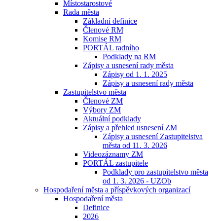
Místostarostové
Rada města
Základní definice
Členové RM
Komise RM
PORTÁL radního
Podklady na RM
Zápisy a usnesení rady města
Zápisy od 1. 1. 2025
Zápisy a usnesení rady města
Zastupitelstvo města
Členové ZM
Výbory ZM
Aktuální podklady
Zápisy a přehled usnesení ZM
Zápisy a usnesení Zastupitelstva
města od 11. 3. 2026
Videozáznamy ZM
PORTÁL zastupitele
Podklady pro zastupitelstvo města
od 1. 3. 2026 - UZOb
Hospodaření města a příspěvkových organizací
Hospodaření města
Definice
2026