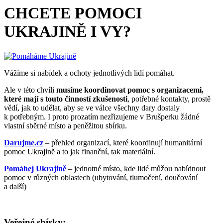
CHCETE POMOCI
UKRAJINĚ I VY?
Vážíme si nabídek a ochoty jednotlivých lidí pomáhat.
Ale v této chvíli
musíme koordinovat pomoc s organizacemi,
které mají s touto činností zkušenosti
, potřebné kontakty, prostě
vědí, jak to udělat, aby se ve válce všechny dary dostaly
k potřebným. I proto prozatím nezřizujeme v Brušperku žádné
vlastní sběrné místo a peněžitou sbírku.
Darujme.cz
– přehled organizací, které koordinují humanitární
pomoc Ukrajině a to jak finanční, tak materiální.
Pomáhej Ukrajině
– jednotné místo, kde lidé můžou nabídnout
pomoc v různých oblastech (ubytování, tlumočení, doučování
a další)
Veřejné sbírky: