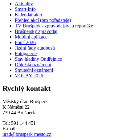
Aktuality
Smart-Info
Kalendář akcí
Přehled akcí (pro pořadatele)
TV Brušperk - zpravodajství a reportáže
Brušperský zpravodaj
Mobilní aplikace
Pouť 2026
Jízdní řády autobusů
Fotogalerie
Stav hladiny Ondřejnice
Důležitá oznámení
Smuteční oznámení
VOLBY 2026
Rychlý kontakt
Městský úřad Brušperk
K Náměstí 22
739 44 Brušperk
Tel: 591 144 451
E-mail:
urad@brusperk-mesto.cz