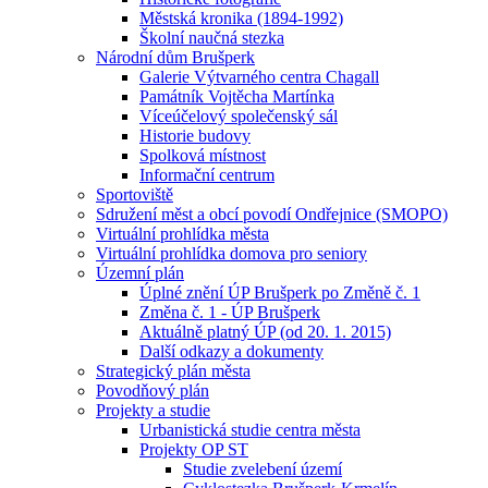
Městská kronika (1894-1992)
Školní naučná stezka
Národní dům Brušperk
Galerie Výtvarného centra Chagall
Památník Vojtěcha Martínka
Víceúčelový společenský sál
Historie budovy
Spolková místnost
Informační centrum
Sportoviště
Sdružení měst a obcí povodí Ondřejnice (SMOPO)
Virtuální prohlídka města
Virtuální prohlídka domova pro seniory
Územní plán
Úplné znění ÚP Brušperk po Změně č. 1
Změna č. 1 - ÚP Brušperk
Aktuálně platný ÚP (od 20. 1. 2015)
Další odkazy a dokumenty
Strategický plán města
Povodňový plán
Projekty a studie
Urbanistická studie centra města
Projekty OP ST
Studie zvelebení území