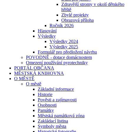
Zdravější stromy v okolí dětského
hřiště
Zbylé projekty
Obrazová příloha
Ročník 2026
Hlasování
Výsledky
Výsledky 2024
Výsledky 2025
Formulář pro předložení návrhu
POVODNĚ - dotace domácnostem
Omezení používání pyrotechniky
PORTÁL OBČANA
MĚSTSKÁ KNIHOVNA
O MĚSTĚ
O městě
Základní informace
Historie
Pověsti a zajímavosti
Osobnosti
Památky
Městská památková zóna
Zakládací listina
Symboly města
Historické fotografie